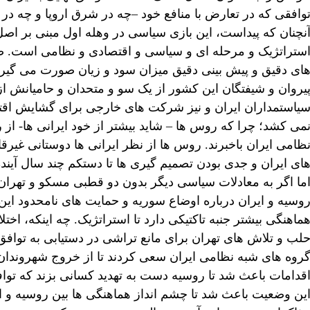
وافقی که در تعارض با منافع خود –چه در شرق اروپا و چه در خ
نچنان که پیداست، این بازی سیاسی در وهله اول مبنی بر اصل
ستراتژیک و مرحله ای و سیاسی و اقتصادی و نظامی است. ضم
ای دقیق و پیش بینی دقیق میزان سود و زیان صورت می گیرد. 
یروان و شیفتگان این کشور از یک سو و متحدان و حامیانش ا
یاستمداران ایران و نیز شرکت های خارجی برای گشایش اقتص
می کشد؛ چرا که روس ها – شاید بیشتر از خود ایرانی ها- از 
ظامی ایران باخبرند. روس ها از نظر ایرانی ها دوستانی غیر
ای ایران و جدی بودن تصمیم گیری ها تا دستکم چند سال آیند
ما اگر به معادلات سیاسی دیگر بدون دو قطبی مسکو و تهران 
وسیه و ایران درباره اوضاع سوریه و حمایت های نامحدود این
ماهنگی بیشتر جنبه تاکتیکی دارد تا استراتژیک. چه اینکه، اخت
لب و تلاش های تهران برای مانع تراشی در دستیابی به توافق 
روه های شبه نظامی ایران سعی کردند تا از خروج شهروندان 
قدامات باعث شد تا روسیه دست به تهدید کسانی بزند که تواف
ین وضعیت باعث شد تا چشم انداز هماهنگی ها بین روسیه و 