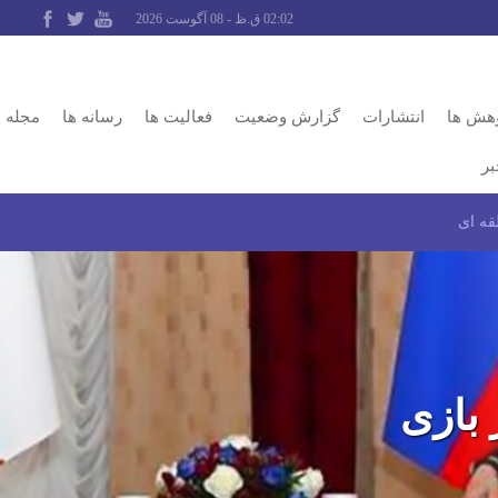
02:02 ق.ظ - 08 آگوست 2026
وهش ها
انتشارات
گزارش وضعیت
فعالیت ها
رسانه ها
مجله
بر
قه ای
بازی