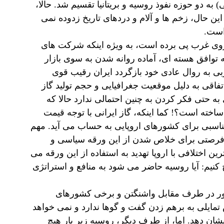
شروطه (1905-1911 میلادی) (1284-1290 شمسی) به دو حوزه نفوذ روسیه و بریتانیا تقسیم شد. حالا،
ین حال، زخم ها و آلام و دردهای تاریخ زدوده نمی
است.
روی غرب پی برده است، به ویژه اینکه شرکت های
 توافق هسته ای، آماده روانه شدن به سوی بازار
بی به روال عادی خود بازگردد ایران رقیب قوی
تفاقی به دلیل موقعیت جغرافیایی و حجم تولید گاز
به حتی فکر کردن به چنین احتمالی ندارد حالا که
خته است؟! کما اینکه، گاز ایرانی با توجه قیمت
مناسبی برای کشورهای اروپایی به حساب می آید. مهم
واقع فرصتی برای خلاص شدن از این ورقه سیاسی و
ن اختلافی با اروپا تهدید به استفاده از این ورقه می
نیم: آیا روسیه حاضر می شود به منافع و استراتژی
شور در طرف مقابل واشنگتن و برخی کشورهای
تمایلی به برهم زدن گفت و گوها ندارد و نمی خواهد
ان دهد. اما، از طرف دیگر، روسیه زیر بار هیچ