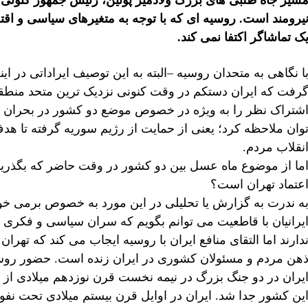
سیر جاه طلبی های بزرگ ولادمیر پوتین، رئیس جمهور کنونی 
یرومند است. روسیه ای که با توجه به متغیرهای سیاسی و اقت
ک تماشاگر اکتفا نمی کند.
ا نگاهی به متحدان روسیه –البته به این توصیف ایراداتی در ای
رفت که ایران دستکم در وقت کنونی نزدیک ترین متحد منطقه
شتراک نظر را به ویژه در خصوص موضع دو کشور در بحران س
وان ملاحظه کرد؛ یعنی از حمایت از رژیم سوریه گرفته تا ه
نقلاب مردم.
ما از موضوع ماه عسل بین دو کشور در وقت حاضر که بگذری
عتماد تهران است؟
ه ندرت به گزارش یا تحلیلی در این مورد به خصوص برمی خوری
یرانیان با قاطعیت می توانم بگویم که سران سیاسی و فکری و 
دارند اما التقای منافع ایران با روسیه ایجاب می کند که تهران
هن مردم و مسئولان کشوری در ایران زنده است. حضور روسیه 
یران در دو جنگ بزرگ در نیمه نخست قرن نوزدهم میلادی از
ین کشور جدا شد. ایران در اوایل قرن بیستم میلادی تحت نفوذ