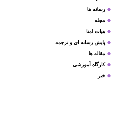
م
ن
رسانه ها
ی
مجله
ب
هیات امنا
گ
پایش رسانه ای و ترجمه
ا
ت
مقاله ها
ا
کارگاه آموزشی
ا
خبر
ا
ب
ا
ن
ذ
ا
ا