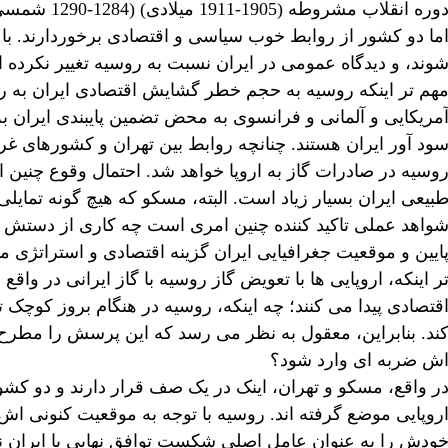
دوره انقلاب م
ما دو کشور از روابط خوب سیاسی و اقتصادی برخوردارند. با ا
وند، و دیدگاه عمومی در ایران نسبت به روسیه تغییر نکرده 
هم تر اینکه روسیه به حجم خطر گشایش اقتصادی ایران به 
مریکایی و آلمانی و فرانسوی به محض تضمین پایبندی ایران به
ود آور ایران هستند. چنانچه روابط بین تهران و کشورهای غر
وسیه در صادرات گاز به اروپا خواهد شد. احتمال وقوع چنین ا
بیعی ایران بسیار زیاد است. البته، مسکو که هیچ گونه تمایلی 
واهد عملی تاکید کننده چنین امری است چه کاری از دستش سا
ایین و موقعیت جغرافیایی ایران گزینه اقتصادی و استراتژی 
ر اینکه، اروپایی ها با تعویض گاز روسیه با گاز ایرانی در 
قتصادی پیدا می کنند؛ چه اینکه، روسیه در هنگام بروز کوچک تری
ند. بنابراین، معقول به نظر می رسد که این پرسش را مطرح ک
ش ضربه ای وارد شود؟
ر واقع، مسکو و تهران، اینک در یک صف قرار دارند و دو ک
روپایی موضع گرفته اند. روسیه با توجه به موقعیت کنونی اش 
ودش را به عنوان عامل اصلی شکست توافق نهایی با ایران نش