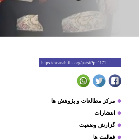
https://rasanah-iiis.org/parsi/?p=1171
4
چ
مرکز مطالعات و پژوهش ها
ر
انتشارات
م
ا
گزارش وضعیت
م
فعالیت ها