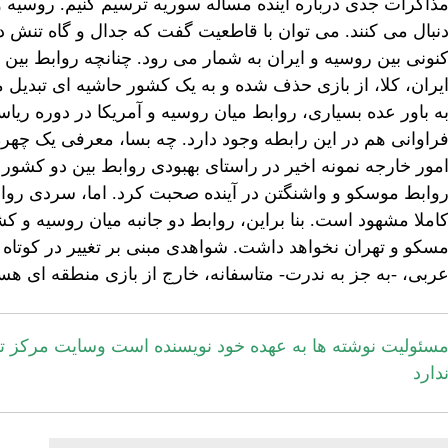
ذاکرات جدی درباره آینده مساله سوریه ترسیم کنیم. روسیه و
نبال می کنند. می توان با قاطعیت گفت که جدال و گاه تنش د
نونی بین روسیه و ایران به شمار می رود. چنانچه روابط بی
یران، کلا، از بازی حذف شده و به یک کشور حاشیه ای تبدیل 
ه باور عده بسیاری، روابط میان روسیه و آمریکا در دوره ری
راوانی هم در این رابطه وجود دارد. چه بسا، معرفی یک چهره
مور خارجه نمونه اخیر در راستای بهبودی روابط بین دو کشور ب
وابط موسکو و واشنگتن در آینده صحبت کرد. اما، سردی رو
املا مشهود است. بنا براین، روابط دو جانبه میان روسیه و ک
سکو و تهران نخواهد داشت. شواهدی مبنی بر تغییر در کوت
ربی، -به جز به ندرت- متاسفانه، خارج از بازی منطقه ای هس
سئولیت نوشته ها به عهده خود نویسنده است وسایت مرکز تح
دارد