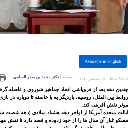
Avialable in English
توسط
دكتر محمد بن صقر السلمى
03:5 ب.ظ - 31 دسامبر 2016
ندین دهه بعد از فروپاشی اتحاد جماهیر شوروی و فاصله گرف
وابط بین الملل، روسیه، باردیگر به پا خاسته تا دوباره در 
وثر نقش آفرینی کند.
یالت متحده آمریکا از اواخر دهه هشتاد میلادی (دهه شصت ش
سکو غبار آن سال ها را از خود زدوده و قصد دارد تا نقش مهم