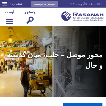
پیوستن به موسسه
انتخاب زبان
04:57 ب.ظ - 09 آگوست 2026
جستجو
لیست
محور موصل – حلب، میان گذشته
و حال