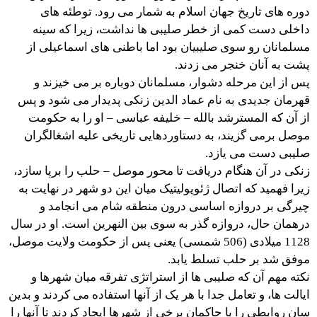
دوره های تاریخ جهان اسلام به شمار می رود. توطئه های
داخلی دست کمی از خطر صلیبی ها نداشت، زیرا که سینه
مسلمانان رو سوی صلیبیان بود اما باطنی های اسماعیلی از
پشت به آنان خنجر می زدند.
پس از این مرحله دشوار، مسلمانان دوباره بر می خیزند و
قهرمان جدیدی به نام عماد الدین زنکی پدیدار می شود و پس
از آن که المسترشد بالله – خلیفه عباسی – او را به حکومت
موصل برمی گزیند، به دستاوردهایی تاریخی علیه اشغالگران
صلیبی دست می یازد.
زنکی در آن هنگام دریافت تا محور موصل – حلب را برپا سازد،
زیرا فهمید که اتصال ژئوپولیتیک میان این دو شهر در نهایت به
چیرگی بر دروازه اساسی درون منطقه شام می انجامد و
درهمان حال، دروازه گذر به سوی بین النهرین است. او در سال
1128 میلادی (506 شمسی) یعنی پس از حکومت ولایت موصل،
موفق شد بر حلب تسلط یابد.
نکته مهم آن که صلیبی ها از استراتژی تفرقه میان شهرها و
ایالت ها، و تعامل جدا با هر یک از آنها استفاده می کردند و بدین
سان روابطی را با حاکمان برخی از شهرها ایجاد کردند تا آنها را