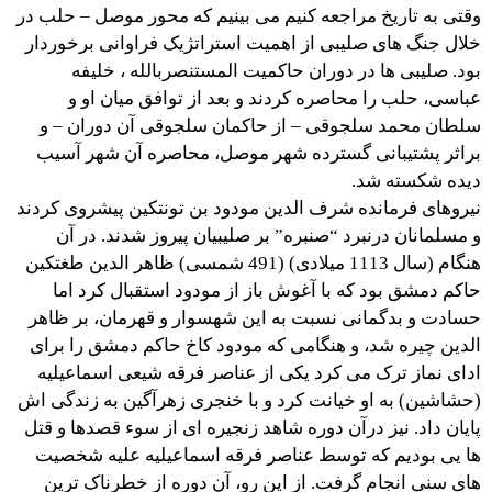
وقتی به تاریخ مراجعه کنیم می بینیم که محور موصل – حلب در
خلال جنگ های صلیبی از اهمیت استراتژیک فراوانی برخوردار
بود. صلیبی ها در دوران حاکمیت المستنصربالله ، خلیفه
عباسی، حلب را محاصره کردند و بعد از توافق میان او و
سلطان محمد سلجوقی – از حاکمان سلجوقی آن دوران – و
براثر پشتیبانی گسترده شهر موصل، محاصره آن شهر آسیب
دیده شکسته شد.
نیروهای فرمانده شرف الدین مودود بن تونتکین پیشروی کردند
و مسلمانان درنبرد “صنبره” بر صلیبیان پیروز شدند. در آن
هنگام (سال 1113 ميلادی) (491 شمسی) ظاهر الدین طغتکین
حاکم دمشق بود که با آغوش باز از مودود استقبال کرد اما
حسادت و بدگمانی نسبت به این شهسوار و قهرمان، بر ظاهر
الدین چیره شد، و هنگامی که مودود کاخ حاکم دمشق را برای
ادای نماز ترک می کرد یکی از عناصر فرقه شیعی اسماعیلیه
(حشاشین) به او خیانت کرد و با خنجری زهرآگین به زندگی اش
پایان داد. نیز درآن دوره شاهد زنجیره ای از سوء قصدها و قتل
ها یی بودیم که توسط عناصر فرقه اسماعیلیه علیه شخصیت
های سنی انجام گرفت. از این رو، آن دوره از خطرناک ترین