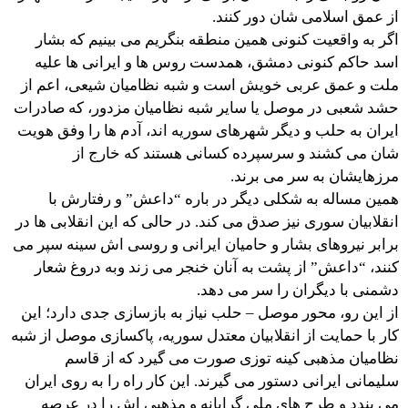
از عمق اسلامی شان دور کنند.
اگر به واقعیت کنونی همین منطقه بنگریم می بینیم که بشار
اسد حاکم کنونی دمشق، همدست روس ها و ایرانی ها علیه
ملت و عمق عربی خویش است و شبه نظامیان شیعی، اعم از
حشد شعبی در موصل یا سایر شبه نظامیان مزدور، که صادرات
ایران به حلب و دیگر شهرهای سوریه اند، آدم ها را وفق هویت
شان می کشند و سرسپرده کسانی هستند که خارج از
مرزهایشان به سر می برند.
همین مساله به شکلی دیگر در باره “داعش” و رفتارش با
انقلابیان سوری نیز صدق می کند. در حالی که این انقلابی ها در
برابر نیروهای بشار و حامیان ایرانی و روسی اش سینه سپر می
کنند، “داعش” از پشت به آنان خنجر می زند وبه دروغ شعار
دشمنی با دیگران را سر می دهد.
از این رو، محور موصل – حلب نیاز به بازسازی جدی دارد؛ این
کار با حمایت از انقلابیان معتدل سوریه، پاکسازی موصل از شبه
نظامیان مذهبی کینه توزی صورت می گیرد که از قاسم
سلیمانی ایرانی دستور می گیرند. این کار راه را به روی ایران
می بندد و طرح های ملی گرایانه و مذهبی اش را در عرصه