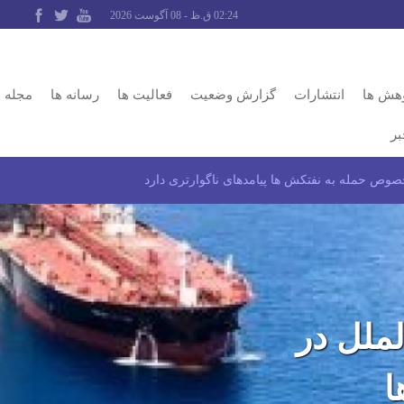
02:24 ق.ظ - 08 آگوست 2026
وهش ها
انتشارات
گزارش وضعیت
فعالیت ها
رسانه ها
مجله
بر
ص حمله به نفتکش ها پیامدهای ناگوارتری دارد
ملل در
ا