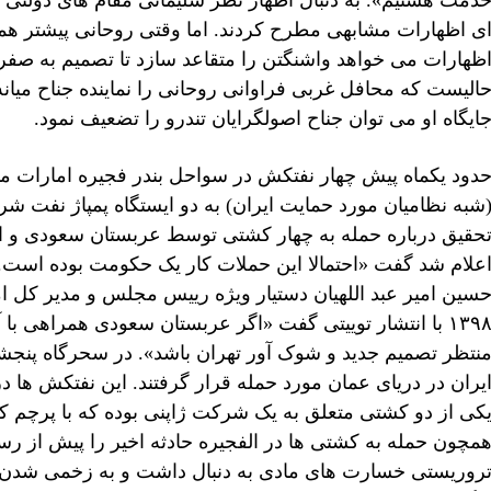
دمت هستیم». به دنبال اظهار نظر سلیمانی مقام های دولتی و
ی اظهارات مشابهی مطرح کردند. اما وقتی روحانی پیشتر همین
ظهارات می خواهد واشنگتن را متقاعد سازد تا تصمیم به صفر 
الیست که محافل غربی فراوانی روحانی را نماینده جناح میانه
ایگاه او می توان جناح اصولگرایان تندرو را تضعیف نمود.
دود یکماه پیش چهار نفتکش در سواحل بندر فجیره امارات مور
شبه نظامیان مورد حمایت ایران) به دو ایستگاه پمپاژ نفت 
حقیق درباره حمله به چهار کشتی توسط عربستان سعودی و امار
علام شد گفت «احتمالا این حملات کار یک حکومت بوده است. ا
۱۳۹۸ با انتشار توییتی گفت «اگر عربستان سعودی همراهی با آ
یران در دریای عمان مورد حمله قرار گرفتند. این نفتکش ها در 
کی از دو کشتی متعلق به یک شرکت ژاپنی بوده که با پرچم 
مچون حمله به کشتی ها در الفجیره حادثه اخیر را پیش از رسا
روریستی خسارت های مادی به دنبال داشت و به زخمی شدن کاپ