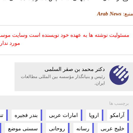
نبع:
Arab News
مسئولیت نوشته ها به عهده خود نویسنده است وسایت
موسسه
مورد ندار
دكتر محمد بن صقر السلمى
رئیس و بنیانگذار مؤسسه بین المللی مطالعات
ایران.
برچسب ها
آرامکو
اروپا
امارات عربی
بندر فجیره
تن
خلیج عربی
رسانه
روحانی
سستی موضع