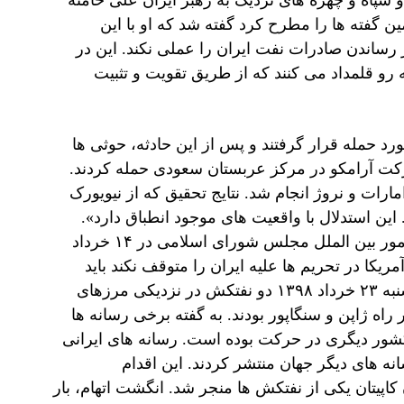
 سپاه و چهره های نزدیک به رهبر ایران علی خامنه
 گفته ها را مطرح کرد گفته شد که او با این
رساندن صادرات نفت ایران را عملی نکند. این در
 رو قلمداد می کنند که از طریق تقویت و تثبیت
د حمله قرار گرفتند و پس از این حادثه، حوثی ها
شرکت آرامکو در مرکز عربستان سعودی حمله کردند.
ات و نروژ انجام شد. نتایج تحقیق که از نیویورک
ین استدلال با واقعیت های موجود انطباق دارد».
حسین امیر عبد اللهیان دستیار ویژه رییس مجلس و مدیر کل امور بین الملل مجلس شورای اسلامی در ۱۴ خرداد
مریکا در تحریم ها علیه ایران را متوقف نکند باید
منتظر تصمیم جدید و شوک آور تهران باشد». در سحرگاه پنجشنبه ۲۳ خرداد ۱۳۹۸ دو نفتکش در نزدیکی مرزهای
راه ژاپن و سنگاپور بودند. به گفته برخی رسانه ها
کشور دیگری در حرکت بوده است. رسانه های ایرانی
نه های دیگر جهان منتشر کردند. این اقدام
یتان یکی از نفتکش ها منجر شد. انگشت اتهام، بار