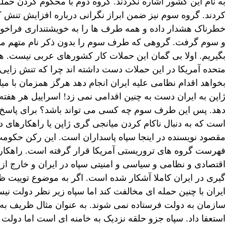
ه نام این کشور اشاره نکردند. گروه دوم با محکوم کردن حم
ردند. گروه سوم نیز ضمن ابراز نگرانی درباره افزایش تنش
طرناک هشدار داده و همه طرف ها را به خویشتنداری فراخواندند.
 سوم گرفت. گروهی که طرف سوم را بدون ذکر نام متهم می ک
گیریم. اولا بی گمان این حملات کار کشورهای عربی نیست. هم
تحده آمریکا در این حملات دست داشته اند چرا که تنش زای
خواهد اقدام نظامی علیه ایران انجام دهد هرگز همزمان با می
اپن به ایران دست به چنین اقدامی نمی زد! اسراییل هر هفته
هد. پس این طرف سوم چه کسی می تواند باشد؟ برای پاسخ به
ست که به دنبال ناکام کردن میانجی گری ژاپن یا راهکارهای دی
قصود نویسنده در اینجا سپاه پاسداران است. این رکن حکومت 
هرست گروه های تروریستی آمریکا قرار گرفته است. راهکار دی
قتصادی و نظامی و سیاسی و امنیتی سپاه در ایران و خارج از
یری در ایران کاملا آشکار شده است. اگر به موضوع توییت 
یران با چنین حمله ای مخالفت کند اما سپاه زیر نظر دولت ن
ازمان به دولت فرستاده نمی شوند. به عنوان مثال ظریف به 
ستعفا داد. سپاه جزو حلقه نزدیک به خامنه ای است اما دولت