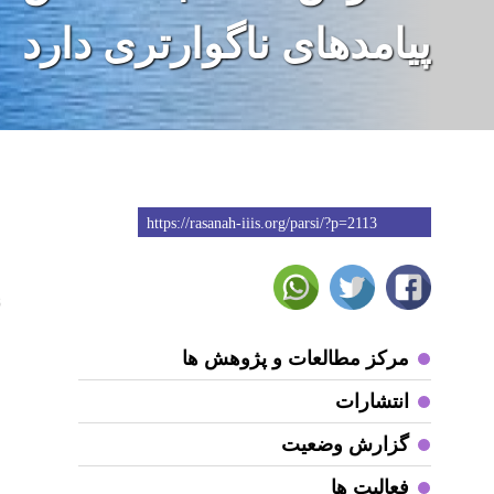
پیامدهای ناگوارتری دارد
https://rasanah-iiis.org/parsi/?p=2113
8
مرکز مطالعات و پژوهش ها
ص
انتشارات
س
س
گزارش وضعیت
ب
فعالیت ها