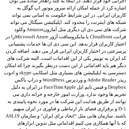
اجرایی خود قرار دهند. در اینجا به چند راهکار ساده می توان
اشاره کرد از جمله امکان ارائه سرور موتور اپ گوگل به
کاربران ایرانی. در این شرایط حکومت به آسانی نمی تواند
شبکه های اینترنت را محدود کند. اپلیکیشن سیگنال می تواند
شرکت های سی دی ان دیگری مثل آمازونAmazon وكلود
فرانت Cloudfront یا مایکروسافت آژور Microsoft Azureرا در
اختیار کاربران قرار بدهد. این سی دی ان ها خدمات پشتیبانی
پرسرعتی در اختیار کاربران ایرانی قرار می دهند. اضافه کردن
کد ایران به توییتر یکی از این اقدامات است. البته شرکت های
دیگر هم باید اقداماتی از این دست درنظر بگیرند چرا که امکان
دسترسی به اپلیکیشن های بسیاری مثل اسکایپ skype و ادوب
ریدر Adobe Reader و وردپرس WordPress و دراپ باکس
Dropbox و فیس تایم اپل FaceTimeApple در ایران به دلیل
تحریم ها وجود ندارد. وزارت امور خارجه و خزانه داری می
توانند از طریق هدایت این شرکت ها در مورد نحوه پایبندی به
D-1 و برقراری فضای باز ارتباطی و فناوری در ایران سهیم
باشند. سازمان هایی مثل “اتحاد برای ایران” و سازمان ASL19
که با آنها همکاری می کنیم اقداماتی مثل تدوین ابزارهای