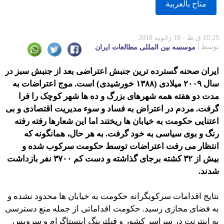
متاح بالعربية
10:25 ق.ظ - 18 ژانویه 2018
توسط
موسسه بين المللى مطالعات ايران
ایران صحنه گسترده ترین جنبش اعتراضی بعد از جنبش سبز در
سال ۲۰۰۹ میلادی (۱۳۸۸ خورشیدی) است. موج اعتراضات به
مدت دو هفته همه شهرهای بزرگ و ده ها شهر کوچک را فرا
گرفت. مردم در اعتراض به فساد و سوء مدیریت اقتصادی و بی
اعتنایی حکومت به خیابان ها ریختند اما این شعارها رفته رفته
رنگ و بوی سیاسی به خود گرفت. به هر حال، همانگونه که
انتظار می رفت اعتراضات توسط حکومت سرکوب شده و
بیش از ۳۲ کشته برجای گذاشته و دست کم ۳۷۰۰ نفر بازداشت
شدند.
نتایج اقدامات سرکوبگرانه حکومت به خیابان ها محدود نشده و
به فضای مجازی رسید. حکومت اقداماتی از جمله منع دسترسی
به اینترنت در سراسر کشور و فیلترینگ اینستاگرام و سرویس