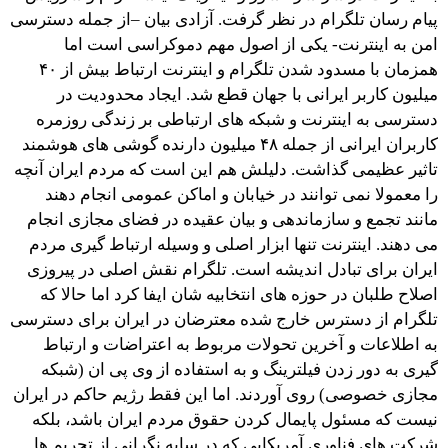
پیام رسان تلگرام در نظر گرفت. آزادی بیان –از جمله دسترسی
امن به اینترنت- یکی از اصول مهم دموکراسی است اما
همزمان با مسدود شدن تلگرام و اینترنت ارتباط بیش از ۴۰
میلیون کاربر ایرانی با جهان قطع شد. ایجاد محدودیت در
دسترسی به اینترنت و شبکه های ارتباطی بر زندگی روزمره
کاربران ایرانی از جمله ۴۸ میلیون دارنده گوشی های هوشمند
تاثیر عظیمی گذاشت. دلیلش هم این است که مردم ایران آنچه
را معمولا نمی توانند در خیابان و اماکن عمومی انجام دهند
مانند تجمع و سازماندهی و بیان عقیده در فضای مجازی انجام
می دهند. اینترنت تنها ابزار اصلی و وسیله ارتباط گیری مردم
ایران برای تبادل اندیشه است. تلگرام نقش اصلی در پیروزی
اصلاح طلبان در حوزه های انتخابیه شان ایفا کرد اما حالا که
تلگرام از دسترس خارج شده معترضان در ایران برای دسترسی
به اطلاعات و آخرین تحولات مربوط به اعتراضات و ارتباط
گیری به دور زدن فیلترینگ و به استفاده از وی پی ان (شبکه
مجازی خصوصی) روی آوردند. اما این فقط رژیم حاکم در ایران
نیست که مسئول پایمال کردن حقوق مردم ایران باشد، بلکه
شرکت های فناوری آمریکایی که در سایه نگرانی از تحریم ها