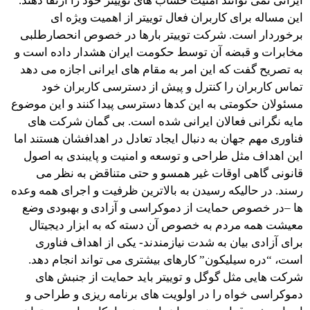
ایرانی نمی توانند امنیت حساب های توییتر خود را ارتقا دهند.
این مساله برای کاربران فعال توییتر از اهمیت ویژه ای
برخوردار است. شرکت توییتر بارها در خصوص انحصارطلبی
مخابرات و قبضه آن توسط حکومت ایران هشدار داده است و
به تصریح گفت که این امر به مقام های ایرانی اجازه می دهد
تماس کاربران را کنترل و پیش از دسترسی کاربران خود
مسئولان حکومتی به این کدها دسترسی پیدا کنند و این موضوع
مایه نگرانی فعالان ایرانی شده است. بی گمان شرکت های
فناوری مهم جهان به دنبال ایجاد تعادل در اهدافشان هستند اما
این اهداف مثل طراحی و توسعه و امنیت و پایبندی به اصول
قانونی گاهی اوقات غیر همسو و حتی متناقض به نظر می
رسند. در حالیکه رسیدن به بالاترین ظرفیت و اجرای همه وعده
ها –در خصوص حمایت از دموکراسی و آزادی و بهبودی وضع
معیشت همه مردم به خصوص آن دسته که به ابزار دیجیتال
برای آزادی بیان به شدت نیازمندند- یکی از اهداف فناوری
است، “دره سیلیکون” کارهای بیشتری می تواند انجام دهد.
شرکت هایی مثل گوگل و توییتر باید حمایت از جنبش های
دموکراسی خواه را در اولویت های برنامه ریزی و طراحی و