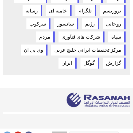
تروریسم
تلگرام
خامنه ای
رسانه
روحانی
رژیم
سانسور
سرکوب
سپاه
شرکت های فنآوری
مردم
مرکز تحقیقات ایرانی خلیج عربی
وی پی ان
گزارش
گوگل
​ایران