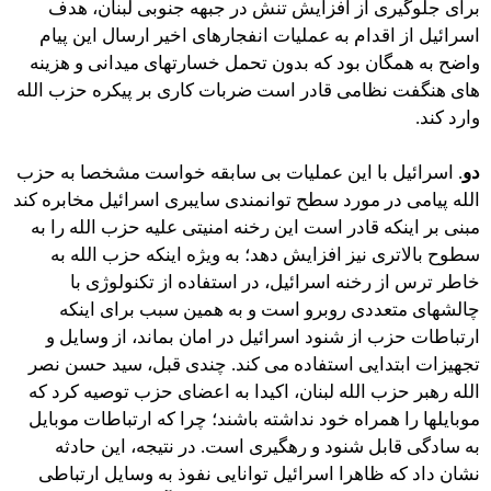
برای جلوگیری از افزایش تنش در جبهه جنوبی لبنان، هدف
اسرائیل از اقدام به عملیات انفجارهای اخیر ارسال این پیام
واضح به همگان بود که بدون تحمل خسارتهای میدانی و هزینه
های هنگفت نظامی قادر است ضربات کاری بر پیکره حزب الله
وارد کند.
دو
. اسرائیل با این عملیات بی سابقه خواست مشخصا به حزب
الله پیامی در مورد سطح توانمندی سایبری اسرائیل مخابره کند
مبنی بر اینکه قادر است این رخنه امنیتی علیه حزب الله را به
سطوح بالاتری نیز افزایش دهد؛ به ویژه اینکه حزب الله به
خاطر ترس از رخنه اسرائیل، در استفاده از تکنولوژی با
چالشهای متعددی روبرو است و به همین سبب برای اینکه
ارتباطات حزب از شنود اسرائیل در امان بماند، از وسایل و
تجهیزات ابتدایی استفاده می کند. چندی قبل، سید حسن نصر
الله رهبر حزب الله لبنان، اکیدا به اعضای حزب توصیه کرد که
موبایلها را همراه خود نداشته باشند؛ چرا که ارتباطات موبایل
به سادگی قابل شنود و رهگیری است. در نتیجه، این حادثه
نشان داد که ظاهرا اسرائیل توانایی نفوذ به وسایل ارتباطی