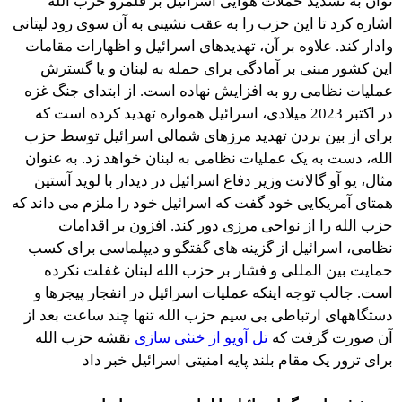
توان به تشدید حملات هوایی اسرائیل بر قلمرو حزب الله
اشاره کرد تا این حزب را به عقب نشینی به آن سوی رود لیتانی
وادار کند. علاوه بر آن، تهدیدهای اسرائیل و اظهارات مقامات
این کشور مبنی بر آمادگی برای حمله به لبنان و یا گسترش
عملیات نظامی رو به افزایش نهاده است. از ابتدای جنگ غزه
در اکتبر 2023 میلادی، اسرائیل همواره تهدید کرده است که
برای از بین بردن تهدید مرزهای شمالی اسرائیل توسط حزب
الله، دست به یک عملیات نظامی به لبنان خواهد زد. به عنوان
مثال، یو آو گالانت وزیر دفاع اسرائیل در دیدار با لوید آستین
همتای آمریکایی خود گفت که اسرائیل خود را ملزم می داند که
حزب الله را از نواحی مرزی دور کند. افزون بر اقدامات
نظامی، اسرائیل از گزینه های گفتگو و دیپلماسی برای کسب
حمایت بین المللی و فشار بر حزب الله لبنان غفلت نکرده
است. جالب توجه اینکه عملیات اسرائیل در انفجار پیجرها و
دستگاههای ارتباطی بی سیم حزب الله تنها چند ساعت بعد از
آن صورت گرفت که
تل آویو از خنثی سازی
نقشه حزب الله
برای ترور یک مقام بلند پایه امنیتی اسرائیل خبر داد