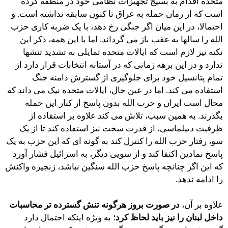
متحده اقدام به بسیج تجهیزات نظامی خود در منطقه کرده
است که از زمان حمله به عراق تا کنون سابقه نداشته است. و
احتمالا، در این میان اگر جنگی رخ دهد، با یک ضربه کاری حزب
الله را سالها به عقب باز می گرداند. اما با این همه، ذکر این
نکته نیز لازم است که ایالات متحده تمایلی به تشدید تنشها
ندارد و در این برهه زمانی که در آستانه انتخابات قرار دارد از
تمام پتانسیل خود برای جلوگیری از گسترش دامنه جنگ
استفاده می کند. اما در عین حال، ایالات متحده نیک می داند که
محال است ایران و حزب الله بدون پاسخ از کنار این حمله
بگذرند. به همین سبب، تلاش می کند علاوه بر استفاده از
ظرفیت دیپلماسی، از قدرت سخت نیز استفاده کند تا از یک
سو، رفتار حزب الله را کنترل کند به گونه ای که این حزب به یک
پاسخ نمادین اکتفا کند و از سویی دیگر، به اسرائیل فشار آورد
که این اگر چنانچه پاسخ حزب الله سنگین نباشد، زنجیره واکنش
را ادامه ندهد.
علاوه بر آن،
در صورت بروز هرگونه تنش گسترده تر محاسبات
داخل لبنان را نیز باید لحاظ کرد
؛ به ویژه اینکه احتمال دارد