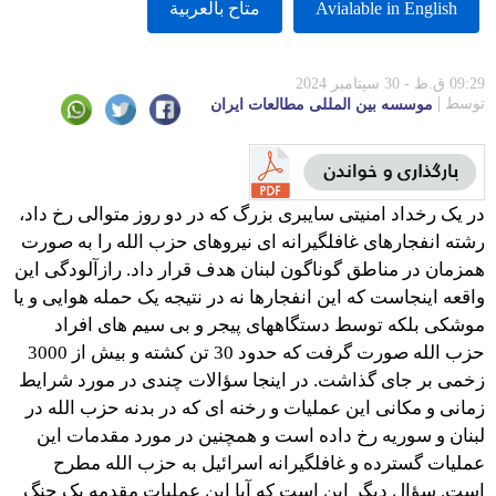
Avialable in English
متاح بالعربية
09:29 ق.ظ - 30 سپتامبر 2024
توسط
موسسه بين المللى مطالعات ايران
در یک رخداد امنیتی سایبری بزرگ که در دو روز متوالی رخ داد،
رشته انفجارهای غافلگیرانه ای نیروهای حزب الله را به صورت
همزمان در مناطق گوناگون لبنان هدف قرار داد. رازآلودگی این
واقعه اینجاست که این انفجارها نه در نتیجه یک حمله هوایی و یا
موشکی بلکه توسط دستگاههای پیجر و بی سیم های افراد
حزب الله صورت گرفت که حدود 30 تن کشته و بیش از 3000
زخمی بر جای گذاشت. در اینجا سؤالات چندی در مورد شرایط
زمانی و مکانی این عملیات و رخنه ای که در بدنه حزب الله در
لبنان و سوریه رخ داده است و همچنین در مورد مقدمات این
عملیات گسترده و غافلگیرانه اسرائیل به حزب الله مطرح
است. سؤال دیگر این است که آیا این عملیات مقدمه یک جنگ