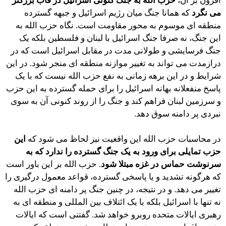
افزون بر آن،
حزب الله به جنگ کنونی اسرائیل در قاب بزرگتر
می نگرد
که همانا جنگ میان رژیم اسرائیل و جبهه گسترده
منطقه ای موسوم به محور مقاومت است. نگاه حزب الله به
این جنگ، نه صرفا جنگ اسرائیل با لبنان و فلسطین بلکه یک
جنگ فرسایشی و طولانی مدت در مقابل اسرائیل است که در
درازمدت می تواند به تغییر موازنه منطقه ای منجر شود. در این
شرایط و در این برهه زمانی به نفع حزب الله نیست که با یک
پاسخ منفعلانه بهانه اسرائیل را برای حمله گسترده به این حزب
و سرزمین لبنان فراهم کند و جنگ را از روند کنونی آن به سوی
نبردی پر دامنه سوق دهد.
در محاسبات حزب الله این واقعیت نیز لحاظ می شود که
این
حزب تمایلی برای ورود به یک جنگ گسترده را ندارد که به
سرنوشت حماس در غزه مبتلا شود
. حزب الله بر این باور است
که هرگونه تشدید و یا پاسخی گسترده، قواعد معمول درگیری را
تغییر می دهد. و در نتیجه، در چنین جنگ پر دامنه ای حزب الله
نه تنها با اسرائیل بلکه با یک ائتلاف بین المللی و منطقه ای به
رهبری ایالات متحده روبرو خواهد شد. گفتنی است که ایالات