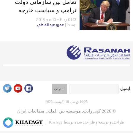
تعامل بین سازمانی دولت
ترامپ و سیاست خارجه
آمریکا در خصوص ایران
01:13 ب.ظ - 10 مه 2018
توسط
عمرو عبد العاطي
ایمیل
10:25 ق.ظ - 10 آگوست 2026
© 2026 کپی رایت, موسسه بين المللى مطالعات ايران
طراحی و توسعه و طراحی شده توسط
Khafagy