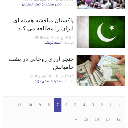
توسط
دكتر محمد بن صقر السلمى
پاکستان مناقشه هسته ای
ایران را مطالعه می کند
12:04 ق.ظ - 11 مه 2018
توسط
احمد قریشی
خنجر ارزی روحانی در پشت
حامیانش
07:45 ب.ظ - 19 آوریل 2018
توسط
سعید قاسمی نژاد
11
10
9
8
7
6
5
4
3
2
1
«
»
15
14
13
12