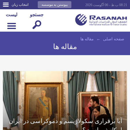
پیوستن به موسسه
انتخاب زبان
08:21 ب.ظ - 06 آگوست 2026
جستجو
لیست
صفحه اصلى
←
مقاله ها
مقاله ها
آیا برقراری سکولاریسم و دموکراسی در ایران
امکانپذیر است؟