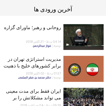
آخرین ورودی ها
روحانی و رهبر؛ ماورای گزاره
04:14 ب.ظ - 21 اکتبر 2018
توسط
فواز عبدالرحمن
مدیریت استراتژی تهران در
برابر کشورهای خلیج با ذهنیت
ناسیونالیستی
01:27 ب.ظ - 02 اکتبر 2018
توسط
دكتر محمد بن صقر السلمى
ایران فقط برای مدت معینی
می تواند مشکلاتش را بر
گردن دولت ترامپ بیاندازد!
09:39 ب.ظ - 04 سپتامبر 2018