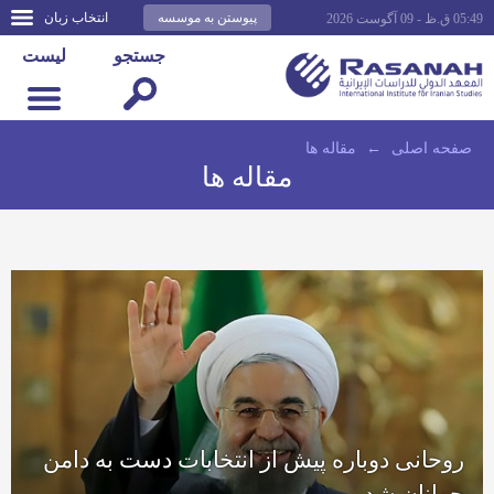
پیوستن به موسسه
انتخاب زبان
05:49 ق.ظ - 09 آگوست 2026
جستجو
لیست
صفحه اصلى
←
مقاله ها
مقاله ها
روحانی دوباره پیش از انتخابات دست به دامن
جوانان شد