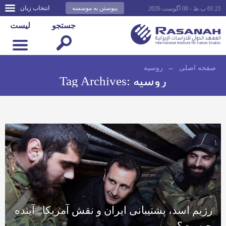
پیوستن به موسسه
انتخاب زبان
01:21 ب.ظ - 08 آگوست 2026
جستجو
لیست
صفحه اصلى
←
روسیه
روسیه
Tag Archives:
رژیم اسد، پشتیبانی ایران و نقش آمریکا.. آینده
چیست؟