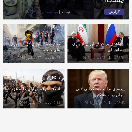
گزارش
توسط
موسسه بين المللى مطالعات ايران
شواهدی بر حذف ایران از بازی
نقش عمده ایران در خونریزی
منطقه ای
های حلب
03:54 ب.ظ - 31 دسامبر 2016
04:24 ب.ظ - 27 دسامبر 2016
پیروزی ترامپ و نگرانی لابی
ائتلاف فرقه گرایان علیه عرب ها
ایران در واشنگتن
08:43 ب.ظ - 19 نوامبر 2016
12:14 ب.ظ - 02 نوامبر 2016