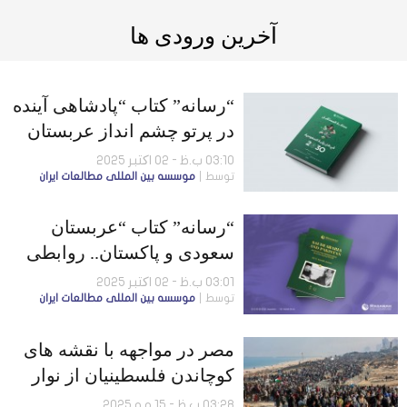
آخرین ورودی ها
“رسانه” کتاب “پادشاهی آینده
در پرتو چشم انداز عربستان
سعودی 2030” را منتشر کرد
03:10 ب.ظ - 02 اکتبر 2025
توسط
موسسه بين المللى مطالعات ايران
“رسانه” کتاب “عربستان
سعودى و پاکستان.. روابطی
استوار در جهانی متغیر” را
03:01 ب.ظ - 02 اکتبر 2025
توسط
موسسه بين المللى مطالعات ايران
منتشر کرد
مصر در مواجهه با نقشه های
کوچاندن فلسطینیان از نوار
غزه
03:28 ب.ظ - 15 مه 2025