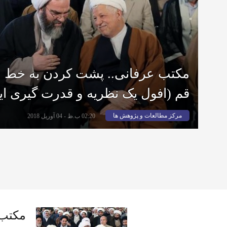
مکتب عرفانی.. پشت کردن به خط 
قم (افول یک نظریه و قدرت گیری ای
مرکز مطالعات و پژوهش ها
02:20 ب.ظ - 04 آوریل 2018
مکتب 