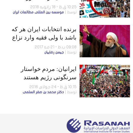
اعتراضات ایران
10:25 ق.ظ - 18 ژانویه 2018
توسط
موسسه بين المللى مطالعات ايران
برنده انتخابات ایران هر که
باشد با ولی فقیه وارد نزاع
خواهد شد
09:08 ب.ظ - 21 مه 2017
توسط
جیسن رضاییان
ایرانیان: مردم خواستار
سرنگونی رژیم هستند
10:15 ق.ظ - 24 جولای 2016
توسط
دكتر محمد بن صقر السلمى