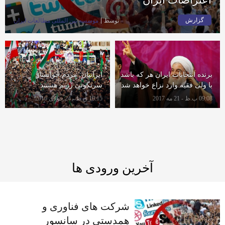
گزارش
توسط
موسسه بين المللى مطالعات ايران
برنده انتخابات ایران هر که باشد
ایرانیان: مردم خواستار
با ولی فقیه وارد نزاع خواهد شد
سرنگونی رژیم هستند
09:08 ب.ظ - 21 مه 2017
10:15 ق.ظ - 24 جولای 2016
آخرین ورودی ها
شرکت های فناوری و
همدستی در سانسور