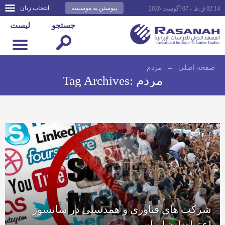
پیوستن به موسسه
انتخاب زبان
02:14 ق.ظ - 07 آگوست 2026
جستجو
لیست
صفحه اصلى
←
مردم
مردم
Tag Archives:
شرکت های فناوری و همدستی در سانسور
اعتراضات ایران