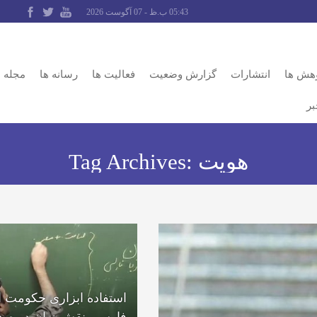
05:43 ب.ظ - 07 آگوست 2026
وهش ها
انتشارات
گزارش وضعیت
فعالیت ها
رسانه ها
مجله
بر
هویت
Tag Archives:
استفاده ابزاری حکومت از
فارسی نقش زبان در صد