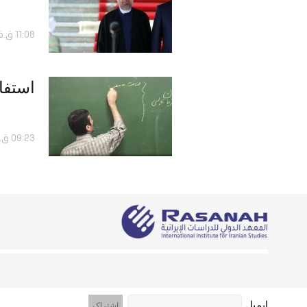
11:08 ق.ظ - 03 آوریل 2018
استفا
09:23 ق.ظ - 25 مارس 2018
ایمیل