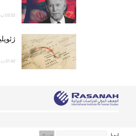
03:52 ب.ظ - 06 آوریل 2021
ژئوپلی
01:42 ب.ظ - 09 مه 2017
ایمیل