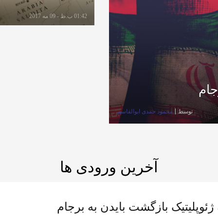
01:42 ب.ظ - 09 مه 2017
جام
توسط
محمود حمدی ابوالقاسم
آخرین ورودی ها
 ژئوپلیتیک بازگشت بایدن به برجام