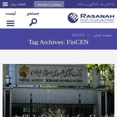
پیوستن به موسسه
انتخاب زبان
09:52 ق.ظ - 09 آگوست 2026
جستجو
لیست
صفحه اصلى
←
FinCEN
Tag Archives:
FinCEN
تلاش بانک مرکزی ایران برای کنترل بازارها