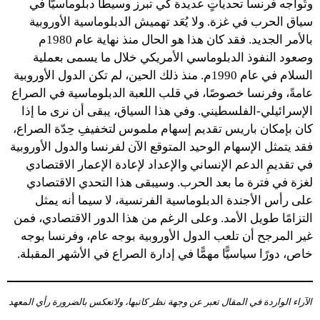
وتُواجه فرنسا تحدياتٍ عديدة كي تبرز وسيطًا دبلوماسيًّا في
سياق الحرب في غزة. ولا يُعَد تهميش الدبلوماسية الأوروبية
بالأمر الجديد. فقد كان هذا هو الحال منذ نهاية عام 1980م
وصعود النفوذ الدبلوماسي الأمريكي خلال ما يسمى بعملية
السلام في عام 1990م. منذ ذلك الحين، لم تكن الدول الأوروبية
عامةً، وفرنسا خصوصًا، في قلب اللعبة الدبلوماسية في الصراع
الإسرائيلي-الفلسطيني. وفي هذا السياق، يبقى أن نرى ما إذا
كان بإمكان باريس تقديم إسهام ملموس لتخفيفِ حِدّة الصراع،
فقد يتمثل الإسهام الوحيد المتوقع الآن لفرنسا والدول الأوروبية
في تقديمِ الدعم الإنساني والإعداد لإعادة الإعمار الاقتصادي
لغزة في فترة ما بعد الحرب. وسيبقى هذا التحدي الاقتصادي
على رأس الأجندة الدبلوماسية الفرنسية، لا سيما أنه يمثل
التزامًا طويل الأمد. وعلى الرغم من هذا الدور الاقتصادي، فمن
غير المرجح أن تلعب الدول الأوروبية بوجه عام، وفرنسا بوجه
خاص، دورًا سياسيًّا مهمًّا في إدارة الصراع في الأشهر المقبلة.
الآراء الواردة في المقال تعبر عن وجهة نظر كاتبها، ولاتعكس بالضرورة رأي المعهد