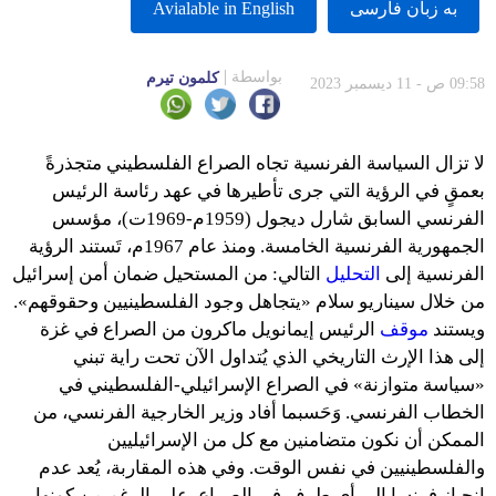
به زبان فارسى
Avialable in English
بواسطة
كلمون تيرم
09:58 ص - 11 ديسمبر 2023
لا تزال السياسة الفرنسية تجاه الصراع الفلسطيني متجذرةً
بعمقٍ في الرؤية التي جرى تأطيرها في عهد رئاسة الرئيس
الفرنسي السابق شارل ديجول (1959م-1969ت)، مؤسس
الجمهورية الفرنسية الخامسة. ومنذ عام 1967م، تَستند الرؤية
الفرنسية إلى
التحليل
التالي: من المستحيل ضمان أمن إسرائيل
من خلال سيناريو سلام «يتجاهل وجود الفلسطينيين وحقوقهم».
ويستند
موقف
الرئيس إيمانويل ماكرون من الصراع في غزة
إلى هذا الإرث التاريخي الذي يُتداول الآن تحت راية تبني
«سياسة متوازنة» في الصراع الإسرائيلي-الفلسطيني في
الخطاب الفرنسي. وَحَسبما أفاد وزير الخارجية الفرنسي، من
الممكن أن نكون متضامنين مع كل من الإسرائيليين
والفلسطينيين في نفس الوقت. وفي هذه المقاربة، يُعد عدم
انحياز فرنسا إلى أي طرف في الصراع، على الرغم من كونها