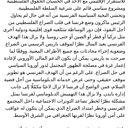
للاستقرار الإقليمي مع الأخذ في الحسبان الحقوق الفلسطينية
ومشروع سياسي قائم على شرعية السلطة الفلسطينية.
وتخشى النخبة السياسية الفرنسية من أنه في حال لم يحاول
الرئيس ماكرون وضع فرنسا في قلب الصراع الفلسطيني من
أجل النفوذ، فإن دور الوساطة سَتَلعبه قوى إقليمية ودولية أخرى
مثل تركيا أو قطر أو الصين أو حتى روسيا. ولا يزال هذا الهدف
الفرنسي بعيد المنال نظرًا لموقف باريس الرسمي من الصراع
وصعوبة إجراء محادثات مع جميع الأطراف المعنية. ووفقًا لما
صرحت به باريس، يمكن أن يكون الدعم المالي الأوروبي لإعادة
إعمار غزة في مصلحة الظهور المحتمل لدور أوروبا السياسي
في حل الصراع. على الرغم من أن الهدف الفرنسي هو تطوير
موقف حقيقي، وحتى عرض خدماته الدبلوماسية من أجل قضية
السلام، فمن الواضح أن فرنسا لا تزال لاعبًا مكمّلًا إلى جانب
إدارة بايدن. ولا يزال هذا التهميش الدبلوماسي لفرنسا يمثل
مشكلة نظرًا لخطر تصاعد التوترات الاجتماعية داخل المجتمع
الفرنسي وخطر امتداد الصراع الذي يمكن أن يتكون له عواقب
على أمن أوروبا نظرًا لقربها الجغرافي من الشرق الأوسط.