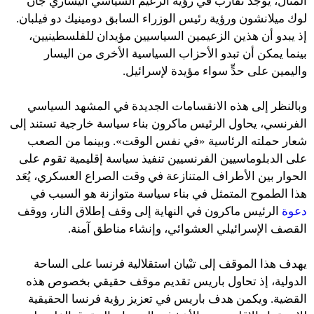
المثال، يوجد تقارب في رؤية الزعيم السياسي اليساري جان
لوك ميلانشون ورؤية رئيس الوزراء السابق دومينيك دو فيلبان.
إذ يبدو أن هذين الزعيمين السياسيين مؤيدان للفلسطينيين،
بينما يمكن أن تبدو الأحزاب السياسية الأخرى من اليسار
واليمين على حدٍّ سواء مؤيدة لإسرائيل.
وبالنظر إلى هذه الانقسامات الجديدة في المشهد السياسي
الفرنسي، يحاول الرئيس ماكرون بناء سياسة خارجية تستند إلى
شعار حملته الرئاسية «في نفس الوقت». وبينما من الصعب
على الدبلوماسيين الفرنسيين تنفيذ سياسة إقليمية تقوم على
الحوار بين الأطراف المتنازعة في وقت الصراع العسكري، يُعَد
هذا الطموح المتمثل في بناء سياسة متوازنة هو السبب في
دعوة
الرئيس ماكرون في النهاية إلى وقف إطلاق النار، ووقف
القصف الإسرائيلي العشوائي، وإنشاء مناطق آمنة.
يهدف هذا الموقف إلى تبْيان استقلالية فرنسا على الساحة
الدولية، إذ تحاول باريس تقديم موقف حقيقي بخصوص هذه
القضية. ويكمن هدف باريس في تعزيز رؤية فرنسا الحقيقية