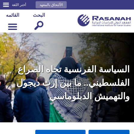
الألتحاق بالمعهد
أختر اللغة
البحث
القائمه
السياسة الفرنسية تجاه الصراع
الفلسطيني.. ما بين إرث ديجول
والتهميش الدبلوماسي