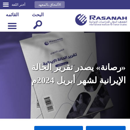
الألتحاق بالمعهد
أختر اللغة
البحث
القائمه
«رصانة» يصدر تقرير الحالة
الإيرانية لشهر أبريل 2024م