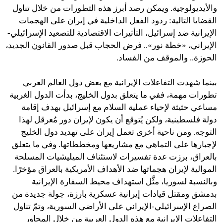
والأيديولوجية. ويمكن رصد أبرز هذه التطورات من خلال تناول
القضايا التالية: ردود الفعل الداخلية في إيران على الهجمات
الإيرانية ضد إسرائيل، التأثيرات الاقتصادية للتصعيد الإسرائيلي-
الإيراني، «خطة نور».. فرض الحجاب قبل صدور القانون الجديد،
الحوزة.. والموقف من الفساد.
بينما شهدت التفاعلات الإيرانية مع بعض دول العالم العربي
تطورات مهمة، ففي ما يتعلق بدول الخليج، بدأت الدول الغربية
مساعي حثيثة لإحياء عملية السلام مع إسرائيل بهدف إقامة
دولة فلسطينية، ولكن يُتوقع أن يكون لإيران دور مُعرقل لهذا
التوجه. ومن ناحية أخرى تعمل إيران على تهديد دول الخليج
لإجبارها على التماهي مع مشاريعها ومخططاتها. وفي ما يتعلق
بالعراق، برزت عدة تفسيرات لاستئناف الميليشيات المسلحة
الموالية لإيران هجماتها ضد الأهداف الأمريكية بالعراق مؤخرًا.
وبالنسبة لسوريا، مثَّل استهداف محيط السفارة الإيرانية
بدمشق ومقتل قيادات إيرانية عسكرية بارزة، جولة جديدة من
الصراع الإسرائيلي-الإيراني على الأراضي السورية، وتمّ تناول
التفاعلات الإيرانية مع هذه الدول العربية من خلال المحاور