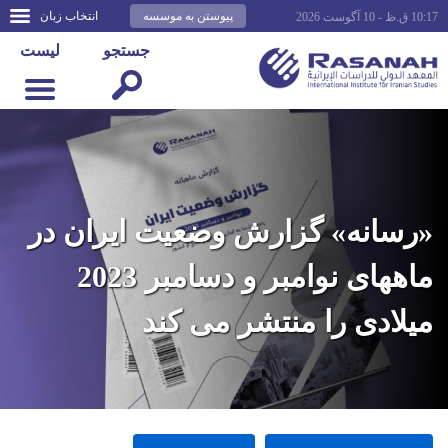
پیوستن به موسسه
انتخاب زبان
10:17 ق.ظ - 10 آگوست 2026
جستجو
لیست
«رسانه» گزارش وضعیت ایران در
ماههای نوامبر و دسامبر 2023
میلادی را منتشر می کند