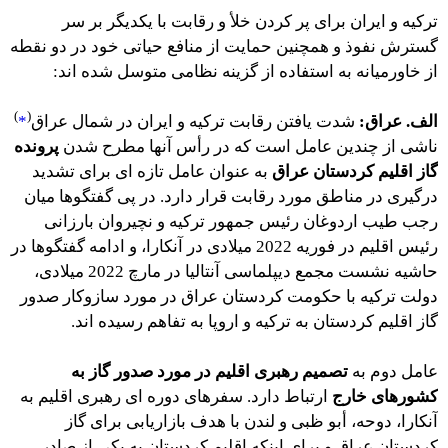
ترکیه و ایران برای پر کردن خلأ و رقابت با یکدیگر بر سر
گسترش نفوذ و همچنین حمایت از منافع حیاتی خود در دو نقطه
از خاورمیانه به استفاده از گزینه نظامی متوسل شده اند:
)
(
الف. عراق:
شدت یافتن رقابت ترکیه و ایران در شمال عراق
*
ناشی از چندین عامل است که در رأس آنها مطرح شدن
پرونده
گاز اقلیم کردستان عراق
به عنوان عامل تازه ای برای تشدید
درگیری در مناطق مورد رقابت قرار دارد. در پی گفتگوها میان
رجب طیب اردوغان رئیس جمهور ترکیه و نچیروان بارزانی
رئیس اقلیم در فوریه 2022 میلادی در آنکارا، و ادامه گفتگوها در
حاشیه نشست مجمع دیپلماسی آنتالیا در مارچ 2022 میلادی،
دولت ترکیه با حکومت کردستان عراق در مورد سازوکار صدور
گاز اقلیم کردستان به ترکیه و اروپا به تفاهم رسیده اند.
عامل دوم به
تصمیم رهبری اقلیم در مورد صدور گاز به
کشورهای خارج
ارتباط دارد. سفرهای دوره ای رهبری اقلیم به
آنکارا، دوحه، أبو ظبی و لندن با هدف بازاریابی برای گاز
کردستان عراق و برای اینکه اقلیم کردستان به یکی از صادر