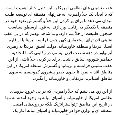
عقب نشینی های نظامی امریکا به این دلیل حائز اهمیت است
که با ایجاد یک خلأ راهبردی به قدرتهای منطقه ای توسعه طلب
میدان می دهد تا برای پر کردن این خلأ و گسترش نفوذ خود در
منطقه با یکدیگر به رقابت بپردازند. به قول ارسطو، سیاست
همچون طبیعت از خلأ بیم دارد. و ما شاهد بودیم که در پی عقب
نشینی قدرتهای استعماری کهن چون فرانسه، بریتانیا از قاره
آسیا، افریقا و منطقه خاورمیانه، دولت اسبق امریکا به رهبری
آیزنهاور در دهه شصت قرن بیستم، در رقابتی که با اتحادیه
جماهیر شوروی سابق داشت، برای پر کردن خلأ ناشی از این
عقب نشینی فرانسه و بریتانیا و گسترش سلطه امریکا در این
مناطق اقدام نمود تا جلوی خطر پیشروی کمونیسم به سوی
مناطق آسیایی، افریقایی و خاورمیانه را بگیرد.
از این رو، می بینیم که خلأ راهبردی که در پی خروج نیروهای
نظامی امریکا از خاورمیانه و آسیای میانه به وجود آمده، نه تنها
در تاریخ این مناطق ژئواستراتژیک بلکه در روندهای امنیت
منطقه ای و توازن قوا در خاورمیانه و آسیای میانه آغاز یک