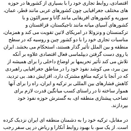
اقتصادی، روابط تجاری خود را با بسیاری از کشورها در حوزه
های مختلف جغرافیایی چون کشورهای عربی مانند قطر، عمان،
سوریه و کشورهای افریقایی مانند گانا و سیرالئون و با
کشورهای آسیای میانه مانند تاجیکستان، قزاقستان و
ترکمنستان و ونزوئلا در امریکای لاتین تقویت می کند و همزمان،
مناسبات تجاری خود را با دو کشور چین و روسیه که در سطح
منطقه و بین الملل تأثیر گذار هستند، استحکام می بخشد. ایران
با روی دست گرفتن دیپلماسی فعال اقتصادی علاوه بر آنکه
تلاش می کند تأثیر تحریمها بر اوضاع داخلی را برای همیشه از
بین ببرد، می کوشد نفوذ خود را در مناطق جغرافیایی راهبردی
که در آنجا با ترکیه منافع مشترک دارد، افزایش دهد. بی تردید،
کاهش فشارهای بین المللی بر ترکیه و ایران، راه را برای آنها
هموار ساخته تا در راستای کسب میانگین قدرت لازم برای
تصاحب پیشتازی منطقه ای، به گسترش حوزه نفوذ خود
بپردازند.
در مقابل، ترکیه خود را به دشمنان منطقه ای ایران نزدیک کرده
است. از یک سو، با بهبود روابط آنکارا و ریاض در پی سفر رجب