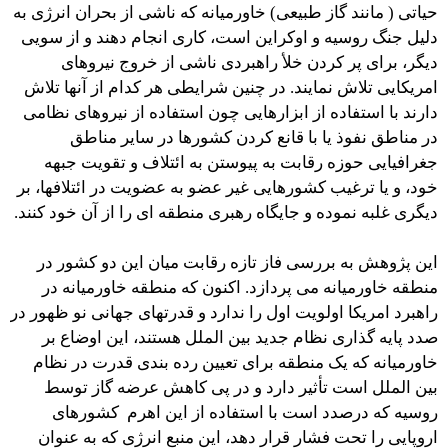
حیاتی ( مانند گاز طبیعی) خاورمیانه که ناشی از بحران انرژی به
دلیل جنگ روسیه و اوکراین است، کاری انجام دهند و از سویی
دیگر، برای پر کردن خلأ راهبردی ناشی از خروج نیروهای
امریکایی تلاش نمایند. در چنین شرایطی هر کدام از آنها تلاش
دارند با استفاده از ابزارهایی چون استفاده از نیروهای نظامی
در مناطق نفوذ یا با قانع کردن کشورها در سایر مناطق
جغرافیایی حوزه رقابت به پیوستن به ائتلاف و تقویت جبهه
خود، و یا ترغیب کشورهایی غیر عضو به عضویت در ائتلافها، بر
دیگری غلبه نموده و جایگاه رهبری منطقه ای را از آن خود کنند.
این پژوهش به بررسی فاز تازه رقابت میان این دو کشور در
منطقه خاورمیانه می پردازد. اکنون که منطقه خاورمیانه در
راهبرد امریکا اولویت اول را ندارد و قدرتهای جهانی نو ظهور در
صدد پایه گذاری نظام جدید بین الملل هستند، این اوضاع بر
خاورمیانه که یک منطقه براى تعیین رده بندی قدرت در نظام
بین الملل است تأثير دارد و در پی کاهش عرضه گاز توسط
روسیه که درصدد است با استفاده از این اهرم کشورهای
اروپایی را تحت فشار قرار دهد، این منبع انرژی که به عنوان