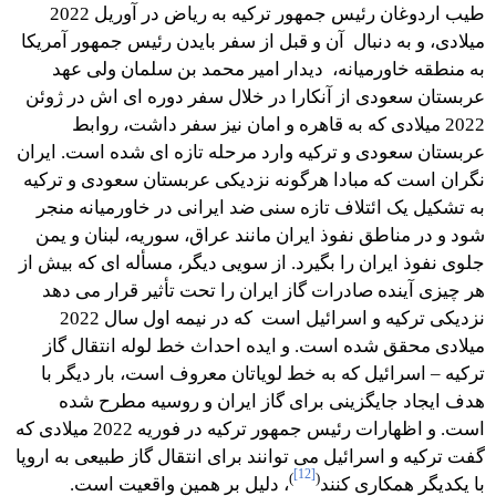
طیب اردوغان رئیس جمهور ترکیه به ریاض در آوریل 2022
میلادی، و به دنبال آن و قبل از سفر بایدن رئیس جمهور آمريكا
به منطقه خاورمیانه، دیدار امیر محمد بن سلمان ولی عهد
عربستان سعودی از آنکارا در خلال سفر دوره ای اش در ژوئن
2022 میلادی که به قاهره و امان نیز سفر داشت، روابط
عربستان سعودی و ترکیه وارد مرحله تازه ای شده است. ایران
نگران است که مبادا هرگونه نزدیکی عربستان سعودی و ترکیه
به تشکیل یک ائتلاف تازه سنی ضد ایرانی در خاورمیانه منجر
شود و در مناطق نفوذ ایران مانند عراق، سوریه، لبنان و یمن
جلوی نفوذ ایران را بگیرد. از سویی دیگر، مسأله ای که بیش از
هر چیزی آینده صادرات گاز ایران را تحت تأثیر قرار می دهد
نزدیکی ترکیه و اسرائیل است که در نیمه اول سال 2022
میلادی محقق شده است. و ایده احداث خط لوله انتقال گاز
ترکیه – اسرائیل که به خط لویاتان معروف است، بار دیگر با
هدف ایجاد جایگزینی برای گاز ایران و روسیه مطرح شده
است. و اظهارات رئیس جمهور ترکیه در فوریه 2022 میلادی که
گفت ترکیه و اسرائیل می توانند برای انتقال گاز طبیعی به اروپا
[12]
)
(
با یکدیگر همکاری کنند
، دلیل بر همین واقعیت است.