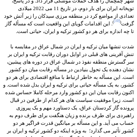
شهر چمچمال را هدف حملات موشکی قرار داد. و در پاسخ،
توپخانه ایران برای بار دوم، در تاریخ 11 می 2022 میلادی
تعدادی از مواضع کرد در منطقه مرزی سیدکان را زیر آتش خود
[10]
)
(
گرفت
. این اقدامات گویای این واقعیت است که مسأله گاز
تا چه اندازه برای هر دو کشور ترکیه و ایران، حیاتی است.
شدت تنشها میان ترکیه و ایران در شمال عراق در مقایسه با
تنش آفرینی های قبلی در اوایل دوران رقابت ترکیه و ایران بر
سر گسترش منطقه نفوذ در شمال عراق در دوره های پیشین،
نشان دهنده یک تحول بنیادین در مسأله رقابت میان دو کشور
است. این مسأله به خاطر ارتباط با منافع اقتصادی برای هر دو
کشور، به یک مسأله حیاتی برای ترکیه و ایران بدل شده است. و
اکنون رقابت میان این دو کشور وارد مرحله کاملا حساس شده
است. زیرا موفقیت سیاست های هر کدام از طرفین در قبال
پرونده گاز کردستان عراق، یک دستاورد مهم و یک پیروزی
راهبردی برای طرف برنده و زیان هنگفت برای طرف دوم به
حساب می آید. و این مسأله بر میانگین قدرت فراگیر هر دو
کشور تأثیر می گذارد؛ به ویژه اینکه دو کشور ترکیه و ایران بر