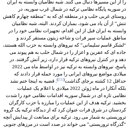
را از این مسیرها دنبال می کنند. شبه نظامیان وابسته به ایران
در سوریه پایگاه نظامی ترکیه در شمال غرب سوریه، در
روستای غربی حلب و در منطقه ای که به “منطقه چهارم کاهش
تنش” از آن یاد می شود، بمباران کردند. البته، شبه نظامیان
وابسته به ایران قبل از این اقدام، تجهیزات نظامی خود را در
مناطق عملیات سپر فرات و شاخه زیتون مستقر کردند و
“لشکر قاسم سلیمانی” که نیروهای وابسته به حزب الله هستند،
جاده ای که عفرین و اعزاز را در شمال حلب به هم پیوند می
دهد و در کنترل نیروهای ترکیه قرار دارد، زیر آتش گرفتند. در
پاسخ، نیروهای وابسته به ترکیه نیز در اواسط ماه می 2022
میلادی مواضع نیروهای ایرانی را مورد حمله قرار دادند که
)
[11]
(
حداقل 12 کشته برجای گذاشت
. قضیه به اینجا ختم نشد
بلکه آنکارا در ماه ژوئن 2022 میلادی با اعلام یک عملیات
نظامی تازه ای در شمال سوریه اقدامات نظامی خود را شدت
بخشید. ترکیه هدف از این عملیات را مبارزه با حزب کارگران
کردستان در شرق فرات عنوان کرد که از دیدگاه ترکیه یک گروه
تروریستی به شمار می رود. ترکیه برای ممانعت از پیدایش آنچه
“گذرگاه تروریستی” می خواند در صدد است در مرزهای جنوبی