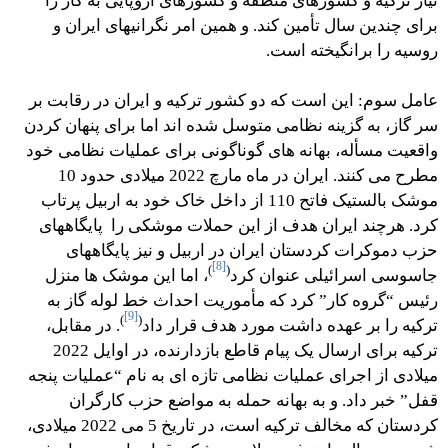
نیاز ترکیه و کشورهای منطقه و کشورهای اروپایی به گاز را
برای چندین سال تأمین کند. و همین امر نگرانیهای ایران و
روسیه را برانگیخته است.
عامل سوم: این است که دو کشور ترکیه و ایران در رقابت بر
سر گاز، به گزینه نظامی متوسل شده اند اما برای پنهان کردن
واقعیت مسأله، بهانه های گوناگونی برای عملیات نظامی خود
مطرح می کنند. ایران در ماه مارچ 2022 میلادی حدود 10
موشک بالستیک فاتح 110 از داخل خاک خود به اربیل پرتاب
کرد. هرچند ایران هدف از این حملات موشکی را پایگاههای
حزب دموکرات کردستان ایران در اربیل و نیز پایگاههای
[8]
)
(
جاسوسی اسرائیلی عنوان کرد
، اما این موشک ها منزل
رئیس “گروه کار” کرد که مأموریت احداث خط لوله گاز به
[9]
)
(
ترکیه را بر عهده داشت مورد هدف قرار داد
. در مقابل،
ترکیه برای ارسال یک پیام قاطع بازدارنده، در اوایل 2022
میلادی از اجرای عملیات نظامی تازه ای به نام “عملیات پنجه
قفل” خبر داد. و به بهانه حمله به مواضع حزب کارگران
کردستان که مخالف ترکیه است، در تاریخ 5 می 2022 میلادی،