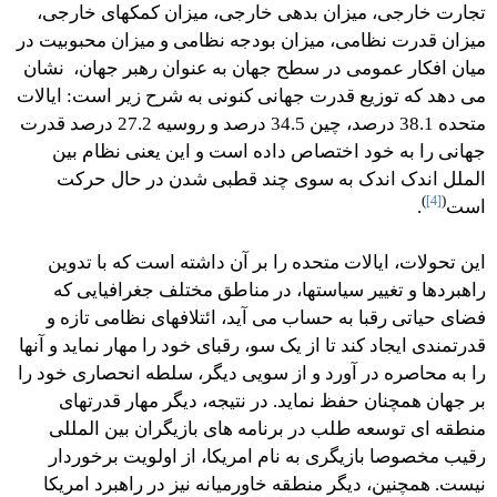
تجارت خارجی، میزان بدهی خارجی، میزان کمکهای خارجی،
میزان قدرت نظامی، میزان بودجه نظامی و میزان محبوبیت در
میان افکار عمومی در سطح جهان به عنوان رهبر جهان، نشان
می دهد که توزیع قدرت جهانی کنونی به شرح زیر است: ایالات
متحده 38.1 درصد، چین 34.5 درصد و روسیه 27.2 درصد قدرت
جهانی را به خود اختصاص داده است و این یعنی نظام بین
الملل اندک اندک به سوی چند قطبی شدن در حال حرکت
)
[4]
(
است
.
این تحولات، ایالات متحده را بر آن داشته است که با تدوین
راهبردها و تغییر سیاستها، در مناطق مختلف جغرافیایی که
فضای حیاتی رقبا به حساب می آید، ائتلافهای نظامی تازه و
قدرتمندی ایجاد کند تا از یک سو، رقبای خود را مهار نماید و آنها
را به محاصره در آورد و از سویی دیگر، سلطه انحصاری خود را
بر جهان همچنان حفظ نماید. در نتیجه، دیگر مهار قدرتهای
منطقه ای توسعه طلب در برنامه های بازیگران بین المللی
رقیب مخصوصا بازیگری به نام امریکا، از اولویت برخوردار
نیست. همچنین، دیگر منطقه خاورمیانه نیز در راهبرد امریکا