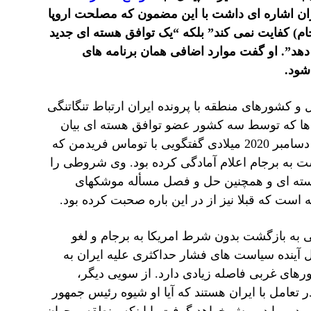
ران اشاره ای داشت با این مضمون که مصلحت اروپا
ام) کفایت نمی کند” بلکه “یک توافق هسته ای جدید
هد”. او گفت موارد اضافی همان برنامه های
شود.
ل و کشورهای منطقه با پرونده ایران ارتباط تنگاتنگی
 ها که توسط سه کشور عضو توافق هسته ای بیان
در اوایل ماه دسامبر 2020 میلادی گفتگویی با توماس فریدمن که
شت به برجام اعلام آمادگی کرده بود. وی شروطی را
 هسته ای و همچنین حل و فصل مسأله موشکهای
ه است که قبلا نیز از در این باره صحبت کرده بود.
 به بازگشت بدون شرط امریکا به برجام و لغو
آینده سیاست های فشار حداکثری علیه ایران به
رهای غربی فاصله زیادی دارد. از سویی دیگر،
عامل با ایران هستند که آیا او شیوه رئیس جمهور
 برد – را در پیش خواهد گرفت یا اینکه منطقه و جهان