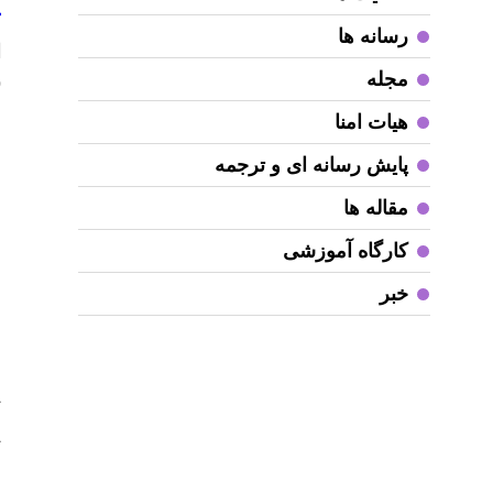
ک
رسانه ها
ا
مجله
(
م
هیات امنا
پایش رسانه ای و ترجمه
ا
د
مقاله ها
ش
کارگاه آموزشی
د
ه
خبر
ب
د
ت
پ
ن
پ