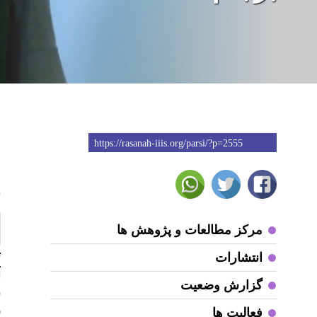
https://rasanah-iiis.org/parsi/?p=2555
9
مرکز مطالعات و پژوهش ها
ت
انتشارات
گزارش وضعیت
020
فعالیت ها