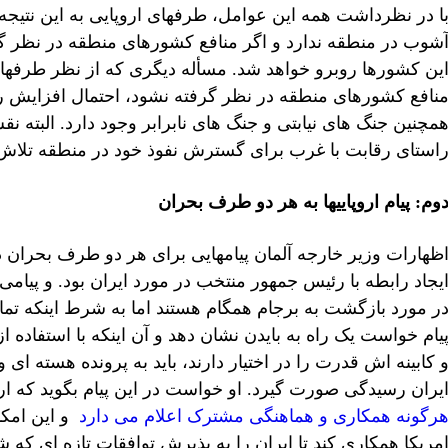
ا در نظرداشت همه این عوامل، طرفهای اروپایی به این نتیجه
شوب در منطقه ندارد و اگر منافع کشورهای منطقه در نظر گرف
ین کشورها روبرو خواهد شد. مسأله دیگری که از نظر طرفهای
نافع کشورهای منطقه در نظر گرفته نشود، احتمال افزایش 
مچنین جنگ های نیابتی و جنگ های نابرابر وجود دارد. البته نق
استای رقابت با غرب برای گسترش نفوذ خود در منطقه تلاش می
وم: پیام اروپاییها به هر دو طرف 
ظهارات وزیر خارجه آلمان پیامهایی برای هر دو طرف بحران
یجاد رابطه با رئیس جمهور منتخب در مورد ایران بود. و پیامی
ر مورد بازگشت به برجام همگام هستند اما به شرط اینکه تم
یام خواست یک راه به بایدن نشان دهد و آن اینکه با استفاده 
 کابینه اش قدرت را در اختیار دارند، باید به پرونده هسته ای
یران رسیدگی صورت گیرد. او خواست در این پیام بگوید که ارو
رگونه همکاری و هماهنگی مشترک اعلام می دارد
و این امکان
مریکا همکاری کند تا ایران را به پذیرش توافقات تازه ای که شا