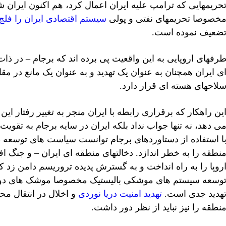
حریمهایی که ترامپ علیه ایران اعمال کرد، هم اکنون ایران ش
خصوصا تحریمهای نفتی و پولی
سیستم اقتصادی ایران را فلج
ضعیف نموده است.
رفهای اروپایی به این واقعیت پی برده اند که برجام – در ذات
ی ایران همچنان به عنوان یک تهدید و به عنوان یک مانع در 
لاحهای هسته ای قرار دارد.
ین راهکار که برقراری رابطه با ایران منجر به تغییر رفتار ای
ی دهد، نه تنها جواب نداد بلکه ایران در سایه برجام به تقوی
ا استفاده از دستاوردهای برجام توانست سیاست های توسعه طلب
نطقه را به خطر اندازد. دخالتهای منطقه ای ایران – و جنگ 
روپا را به راه انداخت و به گسترش پدیده تروریسم دامن زد که
وسعه سیستم های موشکی بالیستیک مخصوصا موشک های دور بر
هدید جدی است.
تهدید امنیت دریا نوردی
و اخلال در انتقال مح
نطقه را نیز نباید از نظر دور داشت.