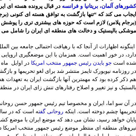
شورهای آلمان، بریتانیا و فرانسه
در قبال پرونده هسته ای ای
یجاب می کند که “تنها بازگشت به توافق هسته ای کنونی (برج
برجام پلاس) لازم است که حوزه های بيشترى تری را پوشش د
وشکی بالیستیک و دخالت های منطقه ای ایران را شامل می 
ینگونه اظهارات از آنجا که با رهیافت احتمالی جامعه بین المل
ارد، در خور اهمیت است. همزمان با این موضعگیری اروپایی
ده است
جو بایدن رئیس جمهور منتخب امریکا
ر روزنامه نیویورک تایمز منتشر شد برای لغو تحریمها و بازگ
م ذکر کرده بود که مهمترین آنها بازگشت ایران به تعهدات
الستیک و نیز تغییر و اصلاح رفتارهای تنش زای ایران در منطق
ر آن سو اما، ایران و مخصوصا تیم رئیس جمهور حسن روحانی
حریمها چشم دوخته است. اینکه
روحانی گفت
ه است که در سال 
ایان خواهد رسید، نشان می دهد که موضع ایران با موضع کشو
یروهای منطقه ای منتظر موضع رئیس جمهور منتخب امریکا در ت
یشین یعنی اوباما درقبال ایران – که منطقه را در تاریکی فرو