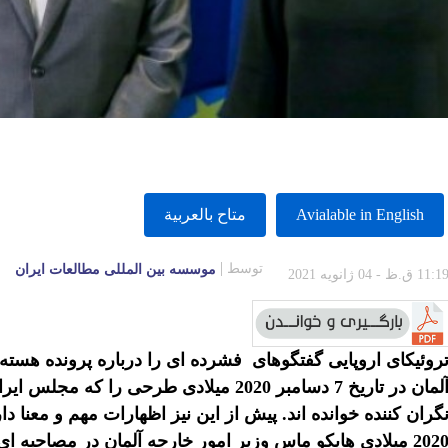
Avialable in English
متاح بالعربية
توسط
موسسه بين المللى مطالعات ايران
11:1 ق.ظ - 04 ژانویه 2021
روئیکای اروپایی گفتگوهای فشرده ای را درباره پرونده هسته ای
آلمان در تاریخ 7 دسامبر 2020 میلادی طرح
2 میلادی هایکو ماس وزیر امور خارجه آلمان در مصاحبه ای با هفته نامه « دیر اشپیگل» به