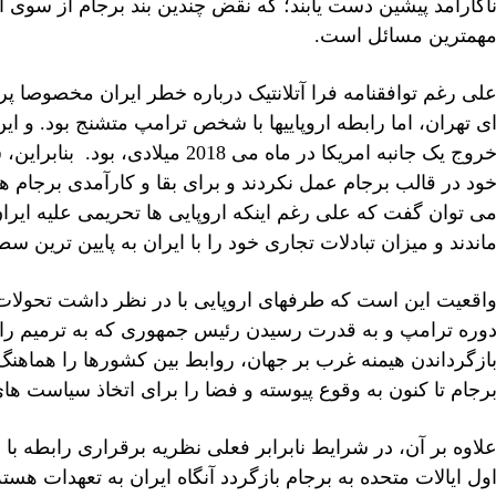
اکارآمد پیشین دست یابند؛ که نقض چندین بند برجام از سوی ایر
همترین مسائل است.
لی رغم توافقنامه فرا آتلانتیک درباره خطر ایران مخصوصا پ
ی تهران، اما رابطه اروپاییها با شخص ترامپ متشنج بود. و این
خروج یک جانبه امریکا در ماه می 18
ود در قالب برجام عمل نکردند و برای بقا و کارآمدی برجام ه
ی توان گفت که علی رغم اینکه اروپایی ها تحریمی علیه ایران و
اندند و میزان تبادلات تجاری خود را با ایران به پایین ترین س
اقعیت این است که طرفهای اروپایی با در نظر داشت تحولات ا
وره ترامپ و به قدرت رسیدن رئیس جمهوری که به ترمیم رابطه
ازگرداندن هیمنه غرب بر جهان، روابط بین کشورها را هماهنگ
رجام تا کنون به وقوع پیوسته و فضا را برای اتخاذ سیاست 
لاوه بر آن، در شرایط نابرابر فعلی نظریه برقراری رابطه ب
ول ایالات متحده به برجام بازگردد آنگاه ایران به تعهدات هسته