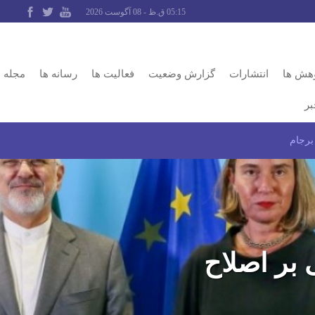
05:15 ق.ظ - 08 آگوست 2026
وهش ها
انتشارات
گزارش وضعیت
فعالیت ها
رسانه ها
مجله
بر
 برجام
ی بر اصلاح