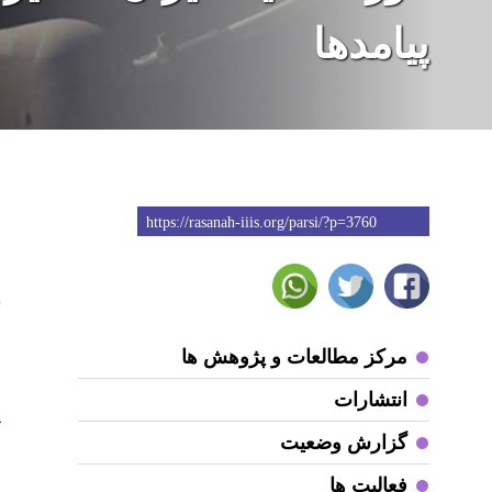
پیامدها
https://rasanah-iiis.org/parsi/?p=3760
3
مرکز مطالعات و پژوهش ها
ز
انتشارات
ا
آ
گزارش وضعیت
د
فعالیت ها