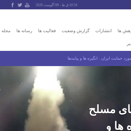
10:54 ق.ظ - 09 آگوست 2026
وهش ها
انتشارات
گزارش وضعیت
فعالیت ها
رسانه ها
مجله
بر
د حمایت ایران.. انگیزه ها و پیامدها
های مسلح
 ها و