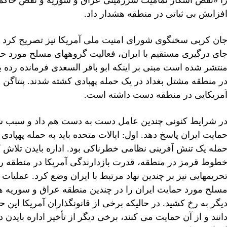
ا «نقض آشکار تمامیت سرزمینی عراق و سوریه و نقض حاکمی
فزایش بی ثباتی در منطقه هشدار داد.
ان کربی سخنگوی شورای امنیت ملی آمریکا نیز تصریح کرد
ای درگیری مستقیم با ایران، فعالیت گروههای مسلح مورد حما
نتشر شده است مبنی بر اینکه ابو باقر السعدی فرمانده رده 
ر منطقه مشتل بغداد در یک حمله پهپادی کشته شدند. پنتاگن ن
مریکایی در منطقه دست داشته است.
ر شرایط کنونی چندین عامل دست به دست هم داد و سبب شد
مایت ایران پاسخ دهد. اول: ایالات متحده باید به حمله پهپادی ب
مله یک تنش آفرینی نظامی خطرناکی بود. اداره بایدن تلاش 
طوط قرمز در منطقه، قدرت بازدارندگی آمریکا در منطقه را ا
حریمهایی نیز بر چندین نهاد مرتبط با ایران وضع کرد. عملیا
سلح مورد حمایت ایران را در چندین منطقه عراق و سوریه هدف
یگر به رخ کشید. در حالیکه برخی از قانونگذاران آمریکا ای
انند و از آن حمایت می کنند، برخی دیگر از تأخیر اداره بای