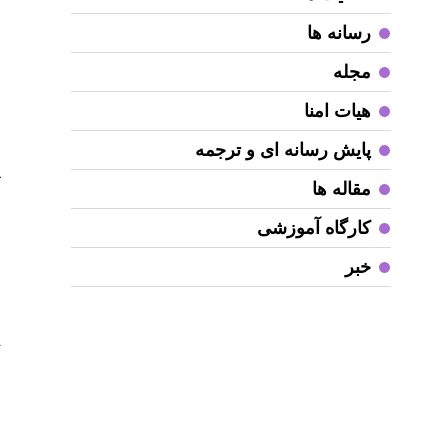
ر
ا
رسانه ها
مجله
ج
ج
هیات امنا
م
پایش رسانه ای و ترجمه
د
آ
مقاله ها
کارگاه آموزشی
د
ح
خبر
ح
خ
ت
م
د
د