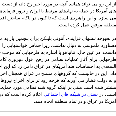
ز این رو می تواند همانند آنچه در مورد اخیر رخ داد، از دست
ای آمریکا در حمله به نهادهای مرتبط با ایران و ترور فرماند
ی سازد. و این راهبردی است که تا کنون در ناکام ساختن اقدام
نطقه موفق عمل کرده است.
ر بحبوحه تنشهای فزاینده، آنتونی بلینکن برای پنجمین بار ب
ستاورد ملموسی به دنبال نداشت. زیرا حماس خواستهایی را مط
انست. در عین حال، نتانیاهو با اشاره به طرحهایی که موجب
رحهایی برای آغاز عملیات نظامی در رفح، قول «پیروزی کامل»
لسعدی به احساسات ضد آمریکای در عراق دامن زد که این ا
اد. این در حالیست که گروههای مسلح در عراق همچنان اخراج 
 به دولت فشار می آورند که هرچه زود تر برای اخراج نیروهای
نتشر شده است مبنی بر اینکه گروه شبه نظامی مورد حمایت
ست، در
پستی در شبکه های اجتماعی
اعلام کرده است که در
مریکا در عراق و در تمام منطقه انجام دهد.