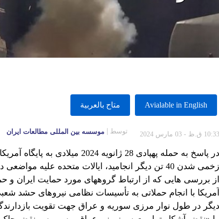
Avialable in English
متاح بالعربية
توسط
موسسه بين المللى مطالعات ايران
10:3 ق.ظ - 03 مارس 2024
خمی شدن 40 تن دیگر انجامید، ایالات متحده علیه مواضعی در سوریه و عراق، دست به چندین
ز بررسی هایی که از ارتباط گروههای مورد حمایت ایران و حم
مریکا با انجام حملاتی به تأسیسات نظامی نیروهای حشد شعب
یگر در طول نوار مرزی سوریه و عراق جهت تقویت بازدارندگ