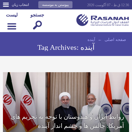
پیوستن به موسسه
انتخاب زبان
12:36 ق.ظ - 07 آگوست 2026
جستجو
لیست
صفحه اصلى
←
آینده
آینده
Tag Archives:
روابط ایران و هندوستان با توجه به تحریم های
آمریکا: چالش ها و چشم انداز آینده