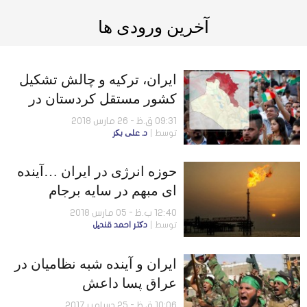
آخرین ورودی ها
ایران، ترکیه و چالش تشکیل
کشور مستقل کردستان در
شمال عراق
09:31 ق.ظ - 26 مارس 2018
توسط
د. علی بکر
حوزه انرژی در ایران …آینده
ای مبهم در سایه برجام
12:40 ب.ظ - 05 مارس 2018
توسط
دکتر احمد قندیل
ایران و آینده شبه نظامیان در
عراق پسا داعش
10:06 ق.ظ - 25 دسامبر 2017