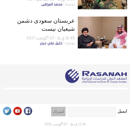
توسط
محمد العراقی
عربستان سعودی دشمن
شیعیان نیست
10:45 ق.ظ - 07 آگوست 2017
توسط
خليل علي حيدر
ایمیل
12:36 ق.ظ - 07 آگوست 2026