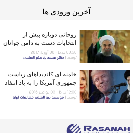
آخرین ورودی ها
روحانی دوباره پیش از
انتخابات دست به دامن جوانان
شد
03:56 ب.ظ - 30 آوریل 2017
توسط
دكتر محمد بن صقر السلمى
خامنه ای کاندیداهای ریاست
جمهوری آمریکا را به باد انتقاد
گرفت
12:08 ب.ظ - 03 نوامبر 2016
توسط
موسسه بين المللى مطالعات ايران