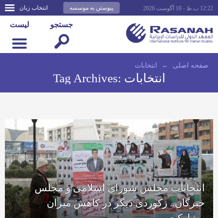
پیوستن به موسسه
انتخاب زبان
12:22 ب.ظ - 10 آگوست 2026
جستجو
لیست
صفحه اصلى
←
انتخابات
انتخابات
Tag Archives:
انتخابات مجلس شورای اسلامی و مجلس
خبرگان.. رکوردی دیگر در کاهش میزان
مشارکت