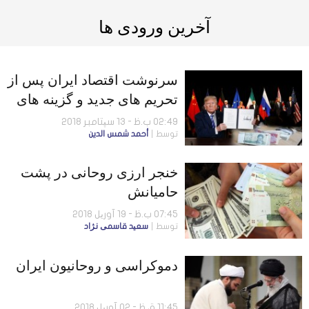
آخرین ورودی ها
سرنوشت اقتصاد ایران پس از
تحریم های جدید و گزینه های
محتمل رژیم ایران
02:49 ب.ظ - 13 سپتامبر 2018
توسط
أحمد شمس الدين
خنجر ارزی روحانی در پشت
حامیانش
07:45 ب.ظ - 19 آوریل 2018
توسط
سعید قاسمی نژاد
دموکراسی و روحانیون ایران
11:45 ق.ظ - 02 آوریل 2018