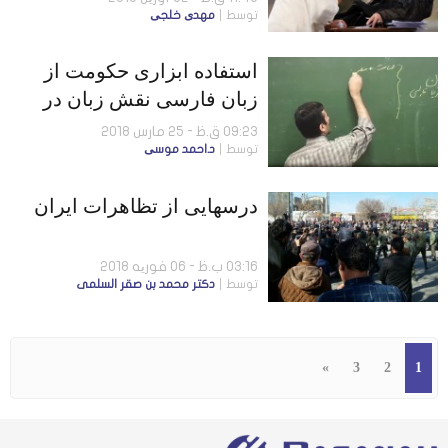
توسط
مهدی خلجی
استفاده ابزاری حکومت از
زبان فارسی نقش زبان در
صدور فرهنگ و انقلاب
09:23 ق.ظ - 25 مارس 2018
توسط
د.احمد موسی
درسهایی از تظاهرات ایران
03:16 ب.ظ - 06 فوریه 2018
توسط
دكتر محمد بن صقر السلمى
»
3
2
1