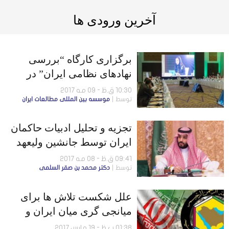
آخرین ورودی ها
برگزاری کارگاه “بررسی
نهادهای نظامی ایران” در
ریاض
10:30 ق.ظ - 09 مه 2017
توسط
موسسه بين المللى مطالعات ايران
تجزیه و تحلیل ادبیات حاکمان
ایران توسط جانشین ولیعهد
09:41 ق.ظ - 08 مه 2017
توسط
دكتر محمد بن صقر السلمى
علل شکست تلاش ها برای
میانجی گری میان ایران و
همسایگان عرب
01:38 ب.ظ - 19 مارس 2017