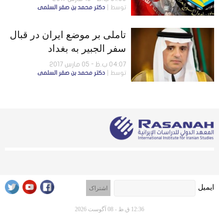
توسط
دكتر محمد بن صقر السلمى
تاملی بر موضع ایران در قبال
سفر الجبیر به بغداد
04:07 ب.ظ - 05 مارس 2017
توسط
دكتر محمد بن صقر السلمى
ایمیل
12:36 ق.ظ - 08 آگوست 2026