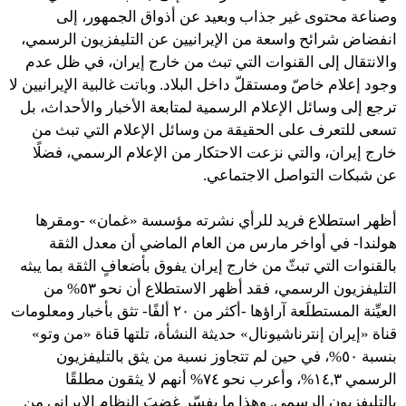
وصناعة محتوى غير جذاب وبعيد عن أذواق الجمهور، إلى
انفضاض شرائح واسعة من الإيرانيين عن التليفزيون الرسمي،
والانتقال إلى القنوات التي تبث من خارج إيران، في ظل عدم
وجود إعلام خاصّ ومستقلّ داخل البلاد. وباتت غالبية الإيرانيين لا
ترجع إلى وسائل الإعلام الرسمية لمتابعة الأخبار والأحداث، بل
تسعى للتعرف على الحقيقة من وسائل الإعلام التي تبث من
خارج إيران، والتي نزعت الاحتكار من الإعلام الرسمي، فضلًا
عن شبكات التواصل الاجتماعي.
أظهر استطلاع فريد للرأي نشرته مؤسسة «غمان» -ومقرها
هولندا- في أواخر مارس من العام الماضي أن معدل الثقة
بالقنوات التي تبثّ من خارج إيران يفوق بأضعافٍ الثقة بما يبثه
التليفزيون الرسمي، فقد أظهر الاستطلاع أن نحو ٥٣% من
العيِّنة المستطلَعة آراؤها -أكثر من ٢٠ ألفًا- تثق بأخبار ومعلومات
قناة «إيران إنترناشيونال» حديثة النشأة، تلتها قناة «من وتو»
بنسبة ٥٠%، في حين لم تتجاوز نسبة من يثق بالتليفزيون
الرسمي ١٤,٣%، وأعرب نحو ٧٤% أنهم لا يثقون مطلقًا
بالتليفزيون الرسمي. وهذا ما يفسّر غضبَ النظام الإيراني من