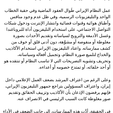
عمل النظام الإيراني طَوال العقود الماضية وفي حقبة الخطاب
الواحد والتليفزيونات الرسمية، وفي ظل عدم وجود منافس
وأطباق هوائية وقنوات فضائية وانتشار الإنترنت ودخول شبكات
التواصل الاجتماعي، على استخدام التليفزيون أداة للبروباغندا
وغسل الأدمغة والترويج لسياساته وتقديم الأحداث بصورة
مغلوطة أو منقوصة أو مشوَّهة، دون أدنى قلق أو خوف من
كشف ممارساته. واعتاد التليفزيون الإيراني استخدام الأكاذيب
والخداع لتلميع صورة النظام، وتجميل أفعاله وسياساته،
وتحريف وتشويه التصريحات التي لا تناسب النظام أو تنتقده هو
أو أحد حلفائه، أو تمتدح خصومه أو أعداءه.
وعلى الرغم من اعتراف المرشد بضعف العمل الإعلامي داخل
إيران، واعتراف المسؤولين بتراجع جمهور التليفزيون الإيراني،
فإنهم يرفضون الإذعان بأن الأكاذيب وتزييف الحقائق وتقديم
صور مغلوطة كانت السبب الرئيسي في الانصراف عنه.
في الحقيقة، أدَّت هذه الممارسات، إلى جانب الضعف في الأداء