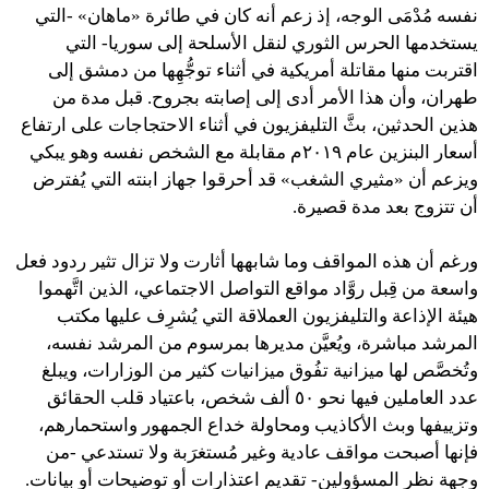
نفسه مُدْمَى الوجه، إذ زعم أنه كان في طائرة «ماهان» -التي
يستخدمها الحرس الثوري لنقل الأسلحة إلى سوريا- التي
اقتربت منها مقاتلة أمريكية في أثناء توجُّهِها من دمشق إلى
طهران، وأن هذا الأمر أدى إلى إصابته بجروح. قبل مدة من
هذين الحدثين، بثَّ التليفزيون في أثناء الاحتجاجات على ارتفاع
أسعار البنزين عام ٢٠١٩م مقابلة مع الشخص نفسه وهو يبكي
ويزعم أن «مثيري الشغب» قد أحرقوا جهاز ابنته التي يُفترض
أن تتزوج بعد مدة قصيرة.
ورغم أن هذه المواقف وما شابهها أثارت ولا تزال تثير ردود فعل
واسعة من قِبل روَّاد مواقع التواصل الاجتماعي، الذين اتَّهموا
هيئة الإذاعة والتليفزيون العملاقة التي يُشرِف عليها مكتب
المرشد مباشرة، ويُعيَّن مديرها بمرسوم من المرشد نفسه،
وتُخصَّص لها ميزانية تفُوق ميزانيات كثير من الوزارات، ويبلغ
عدد العاملين فيها نحو ٥٠ ألف شخص، باعتياد قلب الحقائق
وتزييفها وبث الأكاذيب ومحاولة خداع الجمهور واستحمارهم،
فإنها أصبحت مواقف عادية وغير مُستغرَبة ولا تستدعي -من
وجهة نظر المسؤولين- تقديم اعتذارات أو توضيحات أو بيانات.