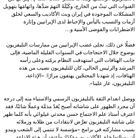
القنوات التي تبثّ من الخارج، وكَيْلَهُ التهمَ ضدَّها، واتهامَها بتهويل
المشكلات الموجودة في إيران وبث الأكاذيب والسعي لخلق
أزمات والتسبب باليأس والإحباط لدى الإيرانيين وإثارة
الاضطرابات والفوضى الأمنية و…
فضلًا عن ذلك، تجلى غضب الإيرانيين من ممارسات التليفزيون
بوضوح خلال الاحتجاجات في السنوات القليلة الماضية، فإلى
جانب الهتافات التي استهدفت النظام برمّته وعلى رأسه
المرشد والرئيس الحالي، كان للتليفزيون نصيب من هذه
الهتافات، إذ شهدنا المحتجّين يهتفون مرارًا: «الإذاعة،
التليفزيون، عار علينا».
ووصل انعدام الثقة بالتليفزيون الرسمي والاستياء منه إلى درجة
أن مجرد الظهور على شاشاته أصبح يُعَدّ مذمَّة وعملًا شائنًا، فقد
اعترف أستاذ علم الاجتماع حسن محدثي غيلوائي بأنه كلما ظهر
على شاشة التليفزيون تعرَّض لانتقادات من طلابه وزملائه
بسبب مشاركته في برامج «مؤسسة لا تنتمي إلى الشعب ويبدو
أن رسالتها خلق الأكاذيب»، مؤكدًا: «أعتقد أن هيئة الإذاعة