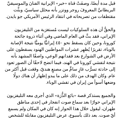
قبل مدة أيضًا، وصفَتْ قناة «خبر» الإيرانية الفنانَ والموسيقيَّ
البريطانيَّ المعروفَ روجر ووتزر بأنه محلل سياسيّ، وبثَّت
مقتطفات من تصريحاته في انتقاد الرئيس الأمريكي جو بايدن.
والحقُّ أن هذه السلوكيات ليست مُستغرَبة من التليفزيون
الإيراني، فقد بثَّ في العام الماضي وفي أثناء ذروة جائحة
كورونا، وحين كان يسقط نحو ٤٥٠ إيرانيًّا يوميًّا نتيجة الإصابة
بالوباء، تقريرًا يُظهِر عشرات المواطنين الهنود يسقطون على
الأرض في الشوارع بعد فقدانهم الوعي، واصفًا المشهد بأنه
نتيجة لتفشي كورونا في الهند، فيما اتضح لاحقًا أن الصور تعود
إلى حادثة تسرُّب غازٍ سامٍّ من مصنعٍ هنديّ، وقعَت قبل أكثر من
عام. وكان الهدف من ذلك على ما يبدو إظهار أن هناك دولًا
وضعها أسوأ من إيران في تفشي الوباء.
والجميع يستذكر قصة «بائع الذُّرَة» الذي أجرى معه التليفزيون
الإيراني حوارًا بعد سماع صوت انفجار في إحدى مناطق
طهران، ليقول خلال هذا الحوار إنه كان في المكان ولم يسمع
أيّ صوت. بعد ذلك بأسبوع، عرض التليفزيون مقابلة للشخص