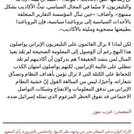
والتليفزيون، لا سيّما في المجال السياسي، تبثُّ الأكاذيب بشكل
ممنهج». وأضاف: «حين تبدِّل المؤسسة التقارير المتعلقة
بالأحداث السياسية إلى بروباغندا سياسية، فإن البروباغندا
بطبيعتها مصحوبة ومليئة بالأكاذيب».
لكن لماذا لا يزال القائمون على التليفزيون الإيراني يواصلون
هذا النهج رغم أن الوصول إلى المعلومة الصحيحة لم يَعُد بعيدَ
المنال لمن ينشد الحقيقة؟ هم يدركون أن أكاذيبهم لم تعُد
تنطلي على غالبية الإيرانيين، لكنهم يواصلون امتهان الكذب
للحفاظ على الكتلة التي لا تزال تؤمن بأهداف النظام وتصدِّق
شعاراته. وأخيرًا، ليس من المبالغة القول إنّ خشية النظام
الإيراني من تدفق المعلومات والانفتاح وشبكات التواصل
الاجتماعي قد تفوق الخطر المزعوم الذي تمثله إسرائيل ضده.
المصدر: عرب نيوز
الآراء الواردة في المقال تعبر عن وجهة نظر كاتبها، ولاتعكس بالضرورة رأي المعهد