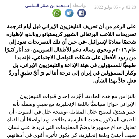
بواسطة
د.محمد بن صقر السلمي
02:28 م - 05 يوليو 2022
على الرغم من أن تحريف التليفزيون الإيراني قبل أيام لترجمة
تصريحات اللاعب البرتغالي الشهير كريستيانو رونالدو، لإظهاره
شخصًا معاديًا لإسرائيل -في حين أن تلك التصريحات تعود إلى
عام ٢٠١٦م وتحوي رسالة دعم للأطفال السوريين- قد أثار كثيرًا
من ردود الأفعال على شبكات التواصل الاجتماعي، فإنه بدا
طبيعيًّا للمسؤولين في هيئة الإذاعة والتليفزيون الإيراني، بل
وكبار المسؤولين في إيران إلى درجة أننا لم نرَ أيَّ تعليقٍ أو ردِّ
فعلٍ جادٍّ بهذا الشأن.
بالتزامن مع هذه الحادثة، أجْرَت إحدى قنوات التليفزيون
الإيراني حوارًا سياسيًّا باللغة الإنجليزية مع ضيفٍ وصفتْه بأنه
خبير هنديّ، ليتضح خلال المقابلة -ونتيجة خلل في الصوت- أن
الضيف المذكور يتحدث الفارسية بطلاقة. وبدا واضحًا أن القناة
تحاول خداع جمهورها وضخّ المعلومات التي تريدها على لسان
ضيف أجنبيّ وبلغة إنجليزية، كي يكون تأثيره أقوى في أذهانهم.