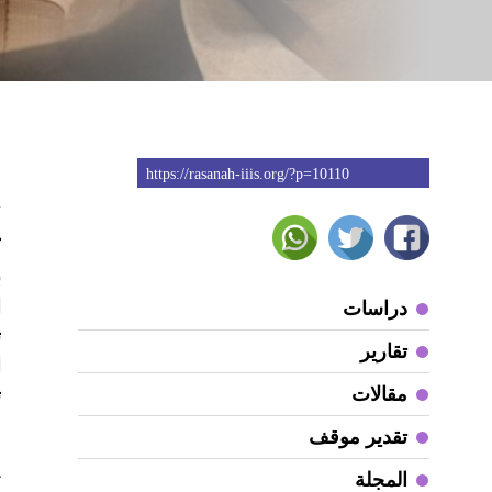
https://rasanah-iiis.org/?p=10110
4
ك
ب
ا
دراسات
تقارير
ا
مقالات
ت
م
تقدير موقف
إ
المجلة
ك