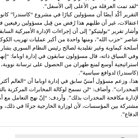
لقد تمت العرقلة من الأعلى إلى الأسفل”.
لتقرير أكّد أيضًا أن مسؤولين كبارًا في مشروع “كاسندرا” كانوا 
عتقالات، غير أن طلبهم هذا رُفض من قِبل مسؤولين رفيعين في 
أشار تقرير “بوليتيكو” إلى أن إجراءات الإدارة الأميركية ال
ناصر “حزب الله”، ومنها واحدة من أكبر عمليات تهريب الكوكا
سلحة كيماوية وغير تقليدية لصالح رئيس النظام السوري بشار ا
في السياق ذاته، قال مسؤولون سابقون في إدارة اوباما: “إنه
ستراتيجية أوسع لمنع طهران من الحصول على ترسانة نووية، 
كاسندرا) لدوافع سياسية”.
ذا، وزعم مسؤول أمنيّ سابق في إدارة اوباما أن “العالم أكثر ت
لمخدرات”. وأضاف: “لن نسمح لوكالة المخابرات المركزية بالت
إدارة مكافحة المخدرات بذلك”. وأردف: “إنّ نهج التعامل مع 
شتركة بين المؤسسات، لأن لوزارة الخارجية جزءًا في ذلك، وك
لدفاع”.