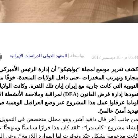
بواسطة
المعهد الدولي للدراسات الإيرانية
05:4 م - 18 ديسمبر 2017
شف تقرير موسع لمجلة “بوليتيكو” أن إدارة الرئيس الأميركي
تجارة وتهريب المخدرات -حتى داخل الولايات المتحدة- خوفًا 
لنووية التي كانت جارية مع إيران إبان تلك الفترة. وكانت ال
تقودها إدارة فرض القانون (DEA) لمراقبة 
وباما عرقلوا عمل هذا المشروع عبر وضع العراقيل الوهمية 
هديد أمنيّ عالميّ.
ن جانب آخر قال دافيد آشر، وهو محلل متخصص في التمويل غي
نشاء مشروع “كاسندرا”: “لقد كان هذا قرارًا سياسيًّا ومنهجيًّا
انت مدعومة بشكل جيّد وتوفرت لها الموارد اللازمة”. وعن 