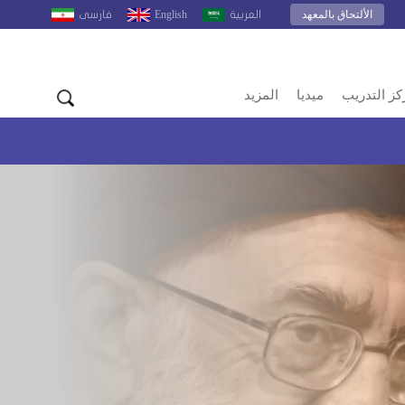
الألتحاق بالمعهد
English
العربية
فارسى
كز التدريب
ميديا
المزيد