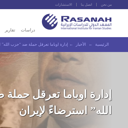
من نحن
اتصل بنا
الاستشارات
دراسات
تقارير
الرئيسية
←
الأخبار
←
إدارة اوباما تعرقل حملة ضد “حزب الله” ا
إدارة اوباما تعرقل حملة
الله” استرضاءً لإيران