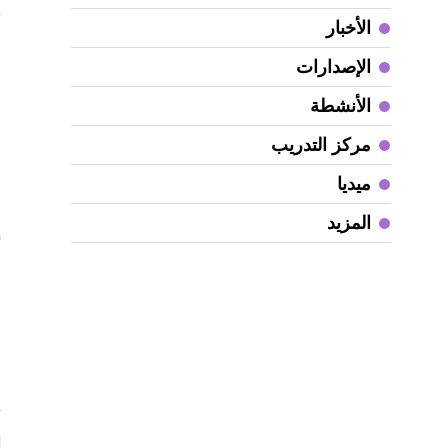
“
الأخبار
ا
الإصدارات
ا
و
الأنشطة
ع
مركز التدريب
أ
و
ميديا
ا
المزيد
(
ه
ا
ل
م
ا