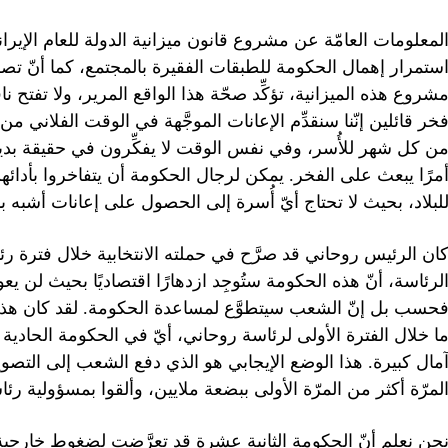
ستمرار إهمال الحكومة للطبقات الفقيرة بالمجتمع، كما أنّ تص
شروع هذه الميزانية، تؤكِّد صحّة هذا الواقع المرير، ولا تفتح 
خر قائلين إنّنا سنقدِّم الإعانات الموجَّهة في الوقت الفلاني
ن كل شهر للأُسر، وفي نفس الوقت لا يفكِّرون في حقيقة بد
مرًا يبعث على الفخر. يمكن لرجال الحكومة أن يتفاخروا بأدائ
لبلاد، بحيث لا تحتاج أيّ أُسرة إلى الحصول على إعانات أشبه
ان الرئيس روحاني قد صرَّح في حملته الانتخابية خلال فترة رئاست
لرئاسة، أنّ هذه الحكومة ستُوجِد ازدهارًا اقتصاديًا بحيث لن
حسب بل إنّ الشعب سيتطوَّع لمساعدة الحكومة. لقد كان هذا وعدًا
ا خلال الفترة الأولى لرئاسة روحاني، أيّ في الحكومة الحادية
مال كبيرة. هذا الوضع الإيجابي هو الذي دفع الشعب إلى التصو
لمرّة أكثر من المرّة الأولى ببضعة ملايين، وألقوا بمسؤولية ر
حن نعلم أنّ الحكومة الثانية عشرة قد تعرَّضت لضغوط خارجية وداخ