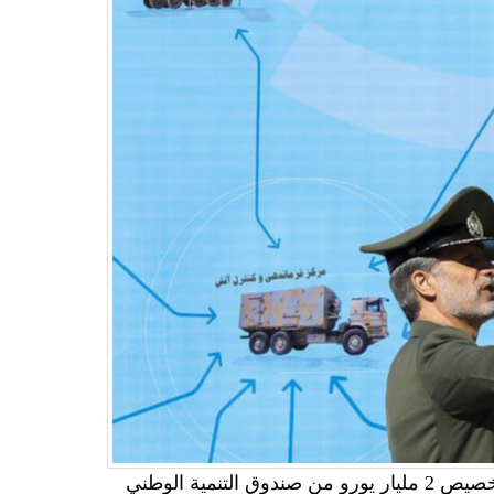
أعلنت حكومة حسن روحاني، أمس الثلاثاء (10 ديسمبر)، عن تخصيص 2 مليار يورو من صندوق التنمية الوطني