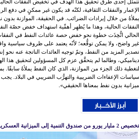
تمثل إحدى طرق تحقيق هذا الهدف في تخفيض النفقات الحالي
لإعمار والنفقات الثقافية، لكنّه قد يكون غير ممكنٍ في دفع ا
ملأهُ من خلال إيرادات الضرائب. في الحقيقة، الموازنة بدون 
لنفقات الحالية، وهذا ما يُظهِر أهمِّية استهداف خفض حصّة الن
لحالي اتُّخِذَت خطوة نحو خفض حصة عائدات النفط في النفقات
ير واضح، ولا يمكن توقُّعه؛ لأنّه يعتمد على ظروف سياسية وا
صدير المزيد من النفط، وتمّ توجيه العائدات الناتجة عنه نحو إنشا
يناميكي، وطالما لم يتحقَّق عزم كل المسؤولين لتحقيق هذا ال
تغطية ذلك الجزء من الموازنة، الذي كان النفط يملأهُ سابقًا. بم
ياسات الإعفاءات الضريبية والتهرُّب الضريبي في البلاد. يجب
يزانية بدون نفط بمعناها الحقيقي».
صيص 2 مليار يورو من صندوق التنمية إلى الميزانية العسكرية الإيرانية