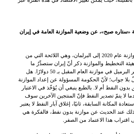
القليلة، حيث يمكن تغيير الاقتصاد في هذه الفترة عبر
ة «ستاره صبح»، عن وضعية الموازنة العامة في إيران
«قدَّم رئيس الجمهورية الأسبوع الحالي لائحة موازنة عام 2020 إلى البرلمان، وهي اللائحة التي من
ئة التخطيط والموازنة ذكر أنّ إيران ستصدِّرُ ما
يقرب من مليون برميل نفط يوميًا في 2020، وأنّه تمّ تحديد سعر البرميل في موازنة العام المقبل بـ 50 دولارًا. هل
ٌ بلا جواب؛ لأنّ الحكومة المسؤولة عن إعداد الموازنة
دون النفط أم لا. بالطبع ينبغي أن يُؤخّذ في الاعتبار
ندما لا يتمّ تصدير النفط فإنّ المنتجين الآخرين سوف
ة المكانة السابقة، ثانيًا، إغلاق آبار النفط لا يعتبر
، لذلك عند الحديث عن موازنة بدون نفط، فالفكرة هي
 اقتراب هذا الاعتماد من الصفر.