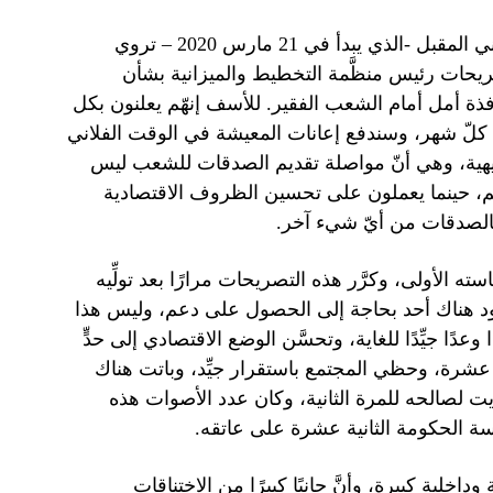
المعلومات العامّة عن مشروع قانون ميزانية الدولة للعام الإيراني المقبل -الذي يبدأ في 21 مارس 2020 – تروي
ريحات رئيس منظَّمة التخطيط والميزانية بشأن
نافذة أمل أمام الشعب الفقير. للأسف إنهّم يعلنون بكل
 من كلّ شهر، وسندفع إعانات المعيشة في الوقت الفلاني
يهية، وهي أنّ مواصلة تقديم الصدقات للشعب ليس
هم، حينما يعملون على تحسين الظروف الاقتصادية
 بالصدقات من أيّ شيء آخر.
ه الأولى، وكرَّر هذه التصريحات مرارًا بعد تولِّيه
 يعود هناك أحد بحاجة إلى الحصول على دعم، وليس هذا
 جيِّدًا للغاية، وتحسَّن الوضع الاقتصادي إلى حدٍّ
 عشرة، وحظي المجتمع باستقرار جيِّد، وباتت هناك
يت لصالحه للمرة الثانية، وكان عدد الأصوات هذه
ئاسة الحكومة الثانية عشرة على عاتقه.
لية كبيرة، وأنَّ جانبًا كبيرًا من الاختناقات