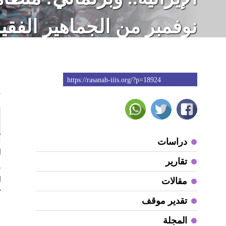
نوفمبر من الجماهير الفقي
باعتراف الاستخبارات
https://rasanah-iiis.org/?p=18924
9
دراسات
ل
تقارير
ر
ل
مقالات
ك
تقدير موقف
و
المجلة