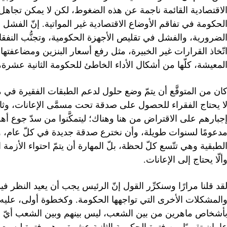
لاقتصادية القائمة ناجمة عن هذه الضغوط، لكن لا يمكن تجاهل ت
لحكومة في تفاقم الأوضاع الاقتصادية غير المواتية. إنّ الفشل ف
لضرورية، والفشل في تقليص الأجهزة الحكومية، وتجنُّب النفقات
تّخاذ القرارات غير الخبيرة، مثل رفع أسعار البنزين ومضاعفته
لمعيشة، كلّها من أشكال الأداء الخاطئ للحكومة الثانية عشرة، م
ان من المتوقَّع أن يتمّ وضع حلول لدعم الطبقات الفقيرة في مشرو
ا يحتاج الفقراء للحصول على صدقة تحت مسمَّى الإعانات، وثانياً
جبارهم على الاقتراض من هنا وهناك؛ ليتمكَّنوا من سدّ جوع أه
دعومًا لسنوات طويلة، وأن نخترع صدقة جديدة في كلّ عام، ونش
لطبقية وهي تتّسع كلّ لحظة، بلّ المهارة أن يتمّ احتواء الأزم
ألّا يحتاج إلى الإعانات.
قد قلنا مرارًا وسنكرِّر القول إنّ الرئيس يجب أن يعيد النظر 
المشكلات الأخرى التي تواجهها الحكومة. وكخطوة أولى، عليه 
أشخاص ماهرين من بين الشعب، ليس بينهم وبين الشعب أيّ فجو