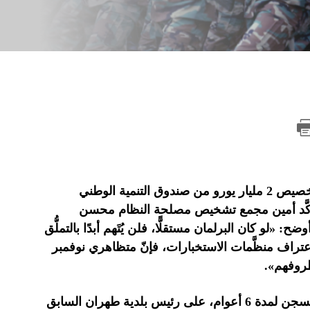
أعلنت حكومة حسن روحاني، أمس الثلاثاء (10 ديسمبر)، عن تخصيص 2 مليار يورو من صندوق التنمية الوطني
كَّد أمين مجمع تشخيص مصلحة النظام محسن
لو كان البرلمان مستقلًّا، فلن يُتَهم أبدًا بالتملُّق
عتراف منظَّمات الاستخبارات، فإنّ متظاهري نوفمبر
ظروفهم».
نشرت صحيفة «خبر جنوب» خبر صدور حكم بالسجن لمدة 6 أعوام، على رئيس بلدية طهران السابق