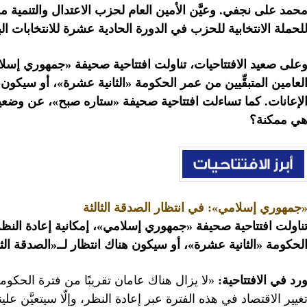
حمد على نجفي.
وعيَّن الأمين العام لحزب الاعتدال والتنمية 
لحملة الانتخابية للحزب في الدورة الحادية عشرة للانتخابات البر
على صعيد الافتتاحيات، تناولت افتتاحية صحيفة «جمهوري إسلامي
لعامين المتبقِّيين من عمر الحكومة «الثانية عشرة»، أو سيكون 
لإعانات. كما تساءلت افتتاحية صحيفة «ستاره صبح»، عن وضعي
ي ممكنة؟
جمهوري إسلامي»: في انتظار الصدقة الثالثة
ناولت افتتاحية صحيفة «جمهوري إسلامي»، إمكانية إعادة النظر ف
لحكومة «الثانية عشرة»، أو سيكون هناك انتظار لــ«الصدقة الثا
رد في الافتتاحية:
«لا يزال هناك عامان تقريبًا من فترة الحكو
غيير الاقتصاد في هذه الفترة عبر إعادة النظر، وإلّا سيتعيَّن علينا