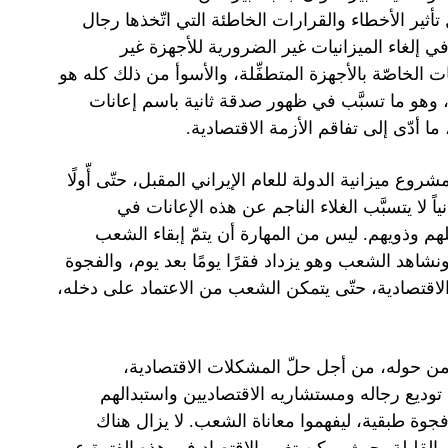
أثير الأخطاء والقرارات الخاطئة التي اتّخذها رجال
ي إلغاء الميزانيات غير الضرورية للأجهزة غير
 الخاصّة بالأجهزة المتطفِّلة، والأسوأ من ذلك كله هو
ا، وهو ما تسبَّب في ظهور صدقة ثانية باسم إعانات
ا أدّى إلى تفاقم الأزمة الاقتصادية.
ع ميزانية الدولة للعام الإيراني المقبل، حتّى أّولًا
 لا يتسبَّب الغلاء الناجم عن هذه الإعانات في
لهم وذويهم. ليس من المهارة أن يتمّ إبقاء الشعب
اهد الشعب وهو يزداد فقرًا يومًا بعد يوم، والفجوة
ة الاقتصادية، حتّى يتمكن الشعب من الاعتماد على دخله،
فيمن حوله، من أجل حلّ المشكلات الاقتصادية،
توديع رجاله ومستشاريه الاقتصاديين واستبدالهم
ة طبقية، ليفهموا معاناة الشعب. لا يزال هناك