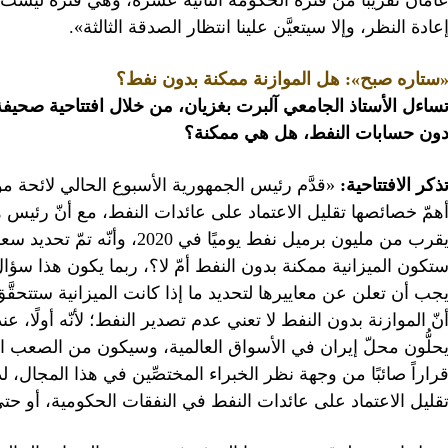
امان تقريبًا من فترة الحكومة الثانية عشرة، وهي فترة ليست ب
عادة النظر، وإلا سيتعيَّن علينا انتظار الصدقة الثالثة».
ستاره صبح»: هل الموازنة ممكنة بدون نفط؟
ساءل الأستاذ الجامعي آلبرت بغزیان، من خلال افتتاحية صحيف
ون حسابات النفط، هل هي ممكنة؟
ذكر الافتتاحية:
همّ خصائصها تقليل الاعتماد على عائدات النفط، مع أنّ رئيس هي
تكون الميزانية ممكنة بدون النفط أمّ لا؟، ربما يكون هذا سؤال
جب أن تعلن عن معاييرها لتحديد ما إذا كانت الميزانية ستتحقَّق ب
نّ الموازنة بدون النفط لا تعني عدم تصدير النفط؛ لأنّه أولًا، ع
حلُّون محلّ إيران في الأسواق العالمية، وسيكون من الصعب استعاد
راراً صائبًا من وجهة نظر الخبراء المختصِّين في هذا المجال
قليل الاعتماد على عائدات النفط في النفقات الحكومية، أو حتى