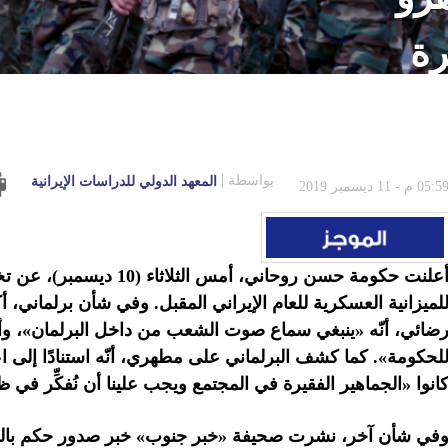
رة
بواسطة
المعهد الدولي للدراسات الإيرانية
05:5 م - 11 ديسمبر 2019
لميزانية العسكرية للعام الإيراني المقبل.
وفي شأن برلماني،
أ
ضائي، أنّه «ينبغي سماع صوت الشعب من داخل البرلمان»، وأوضح: «
لحكومة». كما كشف البرلماني على مطهري، أنّه استنادًا إلى ا
انوا «الجماهير الفقيرة في المجتمع ويجب علينا أن نُفكِّر في 
في شأن آخر،