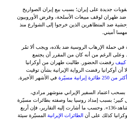
ات جديدة على إيران؛ بسبب بيع إيران الصواريخ
ة ضد طهران لوقف مبيعات الأسلحة، وفرض الأوروبيون
وحشية ضد المتظاهرين الذين خرجوا إلى الشوارع منذ
هسا أميني.
 في حملة الإرهاب الروسية ضد بلاده، ويجب ألا تمُر
. وعلى الرغم من أنه كان من المقرر أن يجتمع
كييف
رفضت الحضور. طالبت طهران من أوكرانيا
لا أن أوكرانيا رفضت الرواية الإيرانية بشأن توقيت
ئرة إيرانية مسيّرة
في الأشهر الأخيرة.
 بسحب اعتماد السفير الإيراني منوشهر مرادي،
ل كبير؛ بسبب إمداد روسيا بما وصفته بطائرات مسيّرة
من طراز «شاهد-136». وحسب ما أشارت إليه التقارير، فإن أربع
وكرانيا كذلك على أن
الطائرات الإيرانية
المسيّرة سيئة