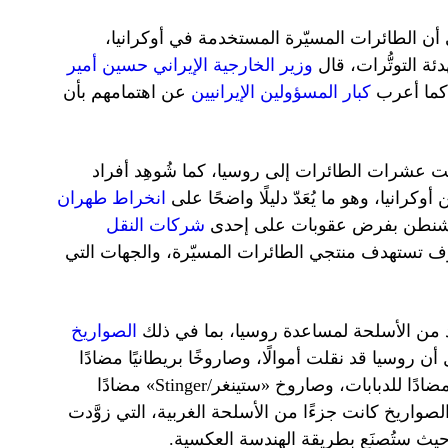
 أن الطائرات المسيّرة المستخدمة في أوكرانيا،
ة التوتُّرات، قال
وزير الخارجية الإيراني حسين أمير
 كما أعرب
كبار المسؤولين الإيرانيين
عن اهتمامهم بأن
ت عشرات الطائرات إلى روسيا، كما شُوهِد أفراد
رانيا، وهو ما يُعَدّ دليلًا واضحًا على
انخراط طهران
واشنطن بفرض عقوبات على إحدى
شركات النقل
 سوف تستهدف منتجي الطائرات المسيّرة، والجهات التي
د من الأسلحة لمساعدة روسيا، بما في ذلك
الصواريخ
سيا قد نقلت أموالًا، وصاروخًا بريطانيًا مضادًا
للدبابات من طراز NLAW، وصاروخَ «جافلين/Javelin» أمريكيًا مضادًا للدبابات، وصاروخ «ستينغر/Stinger» مضادًا
واريخ كانت جزءًا من الأسلحة الغربية، التي زوَّدت
يث ستُصنَع بطريقة الهندسة العكسية.