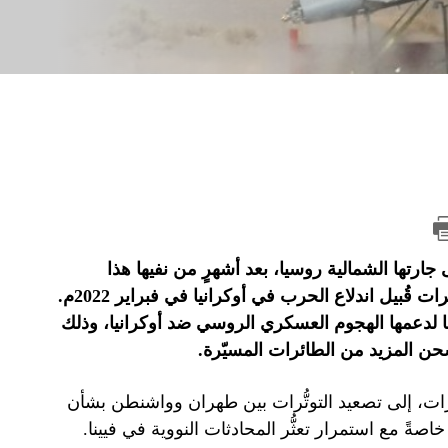
جارتها الشمالية روسيا، بعد أشهرٍ من نفيها هذا
الفعل، لكن أصرَّت وبصورةٍ مضلِّلة على أنها شحنت هذه المسيّرات قُبيل اندلاع الحرب في أوكرانيا في فبراير 2022م.
ها لدعمها الهجوم العسكري الروسي ضد أوكرانيا، وذلك
حن المزيد من الطائرات المسيّرة.
ات، إلى تصعيد التوتُّرات بين طهران وواشنطن بشأن
خاصةً مع استمرار تعثُّر المحادثات النووية في فيينا.