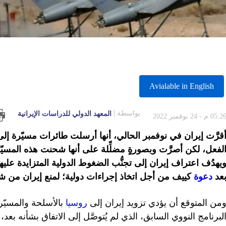
Avialable in English
بواسطة
المعهد الدولي للدراسات الإيرانية
05:2 م - 24 نوفمبر 2022
قرَّت إيران في نوفمبر الحالي، أنها أرسلت طائرات مسيّرة إلى 
يهدُف اعتراف إيران إلى تجنُّب الضغوط الدولية المتزايدة علي
عد
دعوة
كييف من أجل اتخاذ إجراءات دولية؛ لمنع إيران من ش
من المتوقع أن يؤدي تزويد إيران إلى
روسيا
بالأسلحة والمسيّر
لبرنامج النووي السابق، الذي لم يُتوصَّل إلى الاتفاق بشأنه بعد، 