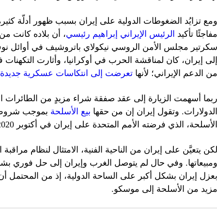
مع تزايُد الضغوطات الدولية على إيران بسبب ظهور أدلّة كثيرة ت
فاجئًا تأكيد
الرئيس الإيراني إبراهيم رئيسي
، أن بلاده كانت من
كرتير مجلس الأمن الروسي نيكولاي باتروشيف في أوائل نوفم
لى إيران، كان لمناقشة الحرب في أوكرانيا، وأثارت التكهن
ن الدعم الإيراني؛ لأنها
تعرضت إلى انتكاسات عسكرية جديدة،
بما أسهمت الزيارة إلى عقد صفقة شراء مزيدٍ من الطائرات ال
لدولارات. وتقول إيران إن من حقها
بيع الأسلحة
لأسلحة، الذي فرضته الأمم المتحدة على إيران في أكتوبر 2020م.
كن يتعيَّن على إيران من الناحية الفنية، الامتثال لنظام مراقبة الأ
مبيعاتها. وفي حال لم يتوصل الغرب وإيران إلى حل فوري بشأن م
عزل إيران بشكل أكبر على الساحة الدولية، إذ من المحتمل أن ت
زيد من الأسلحة إلى موسكو.