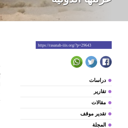
https://rasanah-iiis.org/?p=29643
6
أ
دراسات
تقارير
و
ب
مقالات
تقدير موقف
و
ا
المجلة