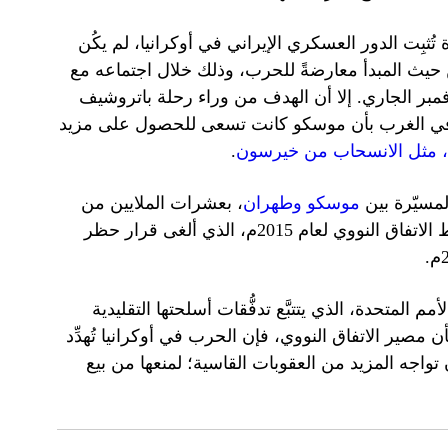
ُثبِت الدور العسكري الإيراني في أوكرانيا، لم يكُن
 حيث المبدأ معارضةً للحرب، وذلك خلال اجتماعه مع
بر الجاري. إلا أن الهدف من وراء رحلة باتروشيف
ات في الغرب بأن موسكو كانت تسعى للحصول على مزيد
 مثل الانسحاب من خيرسون
.
مسيّرة بين
موسكو وطهران
، بعشرات الملايين من
بموجب شروط الاتفاق النووي لعام 2015م، الذي ألغى قرار حظر
مم المتحدة، الذي يتتبَّع تدفُّقات أسلحتها التقليدية
صير الاتفاق النووي، فإن الحرب في أوكرانيا تُهدِّد
واجه المزيد من العقوبات القاسية؛ لمنعها من بيع