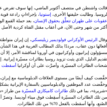
الت واشنطن في منتصف أكتوبر الماضي، إنها سوف تفرض عقوب
روسيا. وطالبت حليفتها الأخرى،
إستونيا
، بإجراءاتٍ رادعة قوي
قوبات على طهران تتعلَّق بحقوق الإنسان
، بعد حملة القمع ال
كثر من شهر وحتى الآن، في أعقاب مقتل الفتاة كردية الأصل م
قال
الرئيس الأوكراني فولوديمير زيلينسكي
، إن إيران متواطئة
فعالها دون عقاب، مرددًا بذلك المطالب الغربية في هذا الشأن
سؤولون إيرانيون وأوكرانيون في أوروبا لمناقشة الأمر، إلا أن
قديم الدليل، الذي يثبت تزويد روسيا بطائرات مسيّرة إيرانية. إ
حنات الطائرات المسيّرة، وأصرَّت على أن أوكرانيا
أسقطت أكثر من 250 طا
فَّضت كييف أيضًا من مستوى العلاقات الدبلوماسية مع إيران،
خفَّضت عدد الموظفين والدبلوماسيين بالسفارة الإيرانية بشك
شريرة»، بما في ذلك
طائرات كاميكازي المسيّرة
ن تلك الطائرات المسيّرة أُسقِطت فوق ميناء أوديسا. وتصرّ أ
لصُنع، وأنها أسقطت بالفعل 70% من تلك الطائرات.