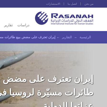
من نحن
اتصل بنا
الاستشارات
دراسات
تقارير
الرئيسية
←
التقارير
←
إيران تعترف على مضض ببيع طائرات مسيّ
إيران تعترف على مضض بب
طائرات مسيّرة لروسيا 
عزلتها الدولية