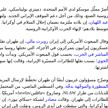
صرّ ممثِّل موسكو لدى الأمم المتحدة، دميتري بوليناسكي، على
وسية الصنع، وذلك من أجل دعم الموقف الإيراني الجديد. ولتهدئ
بد اللهيان
، إن بلاده ملتزمة بضمان إحلال السلام في أوكرانيا.
توسط بلادهم؛ لإنهاء الحرب الأوكرانية-الروسية.
قال المبعوث الأمريكي إلى إيران
روبرت مالي
، إن طهران نقل
سكريون إيرانيون يتمركزون في الأجزاء، التي تحتلها روسيا من أوك
لمباشر في الحرب
، بحسب قول المبعوث الأمريكي. وبدأت 
لجوي
؛ بسبب نقلها للطائرات المسيّرة الإيرانية، وقالت إنها
شترتها.
صرَّح مسؤولون غربيون أيضًا أن طهران تخطِّط لإرسال المزي
لمتطورة والموجَّهة بدقّة.
وفي أغسطس الماضي، من المحتمل أن رو
لطائرات إلى طهران. وقالت
مصادر
لشبكة «سكاي نيوز»، إن الص
ها أوكرانيا، والتي سقطت في أيدي الروس، ونقلت إلى إيران ح