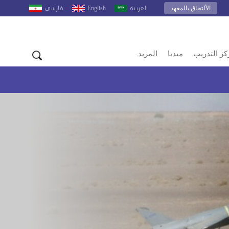
الألتحاق بالمعهد
English
العربية
فارسى
كز التدريب
ميديا
المزيد