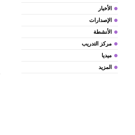
الأخبار
ق
ل
الإصدارات
ع
الأنشطة
أ
مركز التدريب
و
ميديا
أ
م
المزيد
ت
ش
خ
و
«
م
ا