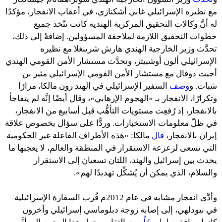
مع نظيره الإسرائيلي غابي أشكنازي، في أعقاب الانفجار، مؤكدًا
له أنَّ وكالات التحقيق المركزية الهندية كانت تتّخذ جميع
خطوات التحقيق اللازمة لملاحقة المسؤولين. إضافةً إلى ذلك،
تحدَّث وزير الخارجية الهندي هارش شرينغلا مع نظيره
الإسرائيلي ألون أوشبيتز، وتحدَّث مستشار الأمن القومي الهندي
أجيت دوفال مع مستشار الأمن القومي الإسرائيلي مئير بن
شبات. و
وصف
السفير الإسرائيلي في الهند رون مالكا، مرارًا
وتكرارًا، الانفجار بـ «الهجوم الإرهابي»، وقال أيضًا إنَّه لم يتفاجأ
بالانفجار، إذ رُفعِت مستويات التأهُّب قبل أسابيع من الانفجار،
في ظلّ معلومات الاستخبارات. وردًّا على سؤال بخصوص علاقة
إيران بالانفجار،
قال
مالكا: «هذه الأطراف الفاعلة غير الحكومية
التي تسعى لزعزعة الاستقرار في المنطقة والعالم، لا يعجبها ما
يحدث بين إسرائيل والهند، اللتان تسعيان إلى الاستقرار
والسلام، الذي يمكن أن يُشكِّل تهديدًا لهم».
وأدَّى انفجار مشابه في عام 2012م قُرب السفارة الإسرائيلية
في نيودلهي، إلى إصابة زوجة دبلوماسي إسرائيلي وآخرون