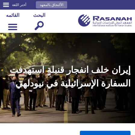
الألتحاق بالمعهد
أختر اللغة
البحث
القائمه
إيران خلف انفجار قنبلةٍ استهدفت
السفارة الإسرائيلية في نيودلهي