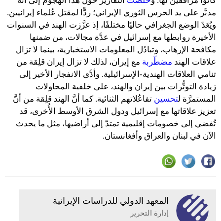
كانوا مرافقين لها. و
خَلُصت
التقارير حول هذا الهجوم إلى أنَّه
مدبَّر على يد الحرس الثوري الإيراني؛ ردًّا لمقتل عُلماء إيرانيين.
ويُعَدّ الوضع الجغرافي حاليًا مختلفًا، إذ عزَّزت الهند في السنوات
الأخيرة روابطها مع إسرائيل في عدَّة مجالات، من ضمنها
مكافحة الإرهاب، وتبادُل المعلومات الاستخبارية، بينما لا تزال
علاقات الهند
مضطّربة
مع إيران، لذلك لا تزال إيران قلِقة من
تنامي العلاقات الهندية-الإسرائيلية. وأدَّى الانفجار الأخير إلى
زيادة التوتُّرات بين إيران والهند، على خلفية المحاولات
المستمرَّة ل
تحسين
تفاعُلاتهم الثنائية. كما أنَّ الهند قلِقة من أنَّ
تعزيز علاقاتها مع إسرائيل ودول الشرق الأوسط الأُخرى، قد
تُفضي إلى خصومات إقليمية تمتدّ إلى أراضيها، مثل ما يحدث
الآن في لبنان والعراق وأفغانستان.
المعهد الدولي للدراسات الإيرانية
إدارة التحرير