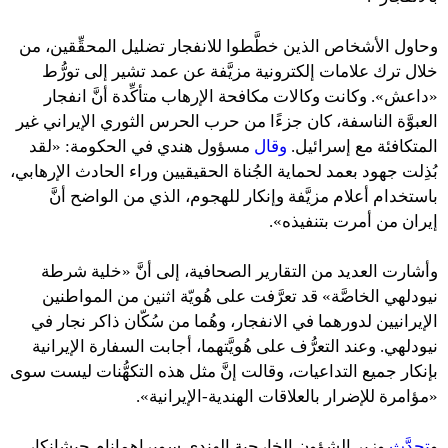
وحاول الأشخاص الذين خطَّطوا للانفجار تضليل المحقِّقين، من
خلال ترك علامات إلكترونية مزيَّفة عن عمد تشير إلى تورُّط
«داعش». وكانت وكالات مكافحة الإرهاب متأكِّدة أنَّ انفجار
العبوَّة الناسفة، كان جزءًا من حرب الحرس الثوري الإيراني غير
المتكافئة مع إسرائيل.
وقال
مسؤول هندي في الحكومة: «لقد
بُذِلت جهود بعمد لحماية الجُناة الحقيقيين وراء الحادث الإرهابي،
باستخدام أعلام مزيَّفة وإنكار للهجوم، الذي من الواضح أنَّ
إيران من أمرت بتنفيذه».
وأشارت العديد من التقارير الصحافية، إلى أنَّ «خلية شرطة
نيودلهي الخاصَّة» قد تعرَّفت على هُويّة اثنين من المواطنين
الإيرانيين لدورهما في الانفجار، وهُما من سُكّان ذاكر نجار في
نيودلهي. وعند التعرُّف على هُويَّتهما، أجابت السفارة الإيرانية
بإنكار جميع التداعيات، وقالت إنَّ مثل هذه التكهُّنات ليست سوى
«مؤامرة للإضرار بالعلاقات الهندية-الإيرانية».
و
تحدَّث
وزير الشؤون الخارجية الهندي سوبراهمانام جيشانكار