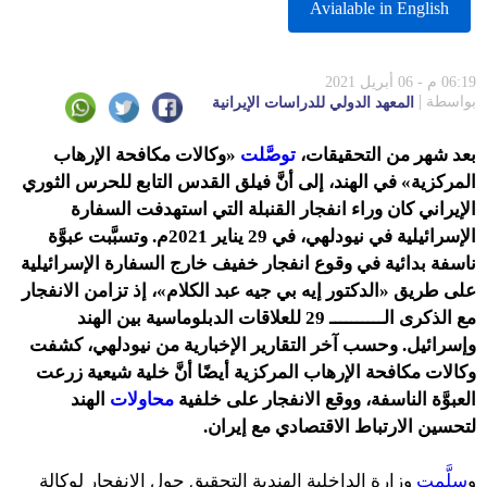
Avialable in English
06:19 م - 06 أبريل 2021
بواسطة
المعهد الدولي للدراسات الإيرانية
بعد شهر من التحقيقات،
توصَّلت
«وكالات مكافحة الإرهاب
المركزية» في الهند، إلى أنَّ فيلق القدس التابع للحرس الثوري
الإيراني كان وراء انفجار القنبلة التي استهدفت السفارة
الإسرائيلية في نيودلهي، في 29 يناير 2021م. وتسبَّبت عبوَّة
ناسفة بدائية في وقوع انفجار خفيف خارج السفارة الإسرائيلية
على طريق «الدكتور إيه بي جيه عبد الكلام»، إذ تزامن الانفجار
مع الذكرى الــــــــــ 29 للعلاقات الدبلوماسية بين الهند
وإسرائيل. وحسب آخر التقارير الإخبارية من نيودلهي، كشفت
وكالات مكافحة الإرهاب المركزية أيضًا أنَّ خلية شيعية زرعت
العبوَّة الناسفة، ووقع الانفجار على خلفية
محاولات
الهند
لتحسين الارتباط الاقتصادي مع إيران.
و
سلَّمت
وزارة الداخلية الهندية التحقيق حول الانفجار لوكالة