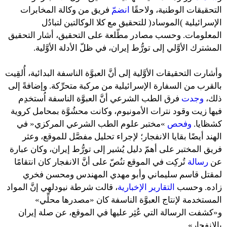
التحقيقات الوطنية، ولاحقًا
انضم
ّ فريق من وكالة المخابرات
الإسرائيلية )الموساد( للتحقيق مع كلا الوكالتين لتبادُل
المعلومات. وحسب مصادر مطّلعة على التحقيق، أشار التحقيق
المشترك الأوَّلي إلى تورُّط إيران، في ظلّ الأدلة الأوَّلية.
وأشارت التحقيقات الأوَّلية إلى أنَّ العبوَّة الناسفة البدائية، أُلقِيت
بالقرب من السفارة الإسرائيلية من مركبة متحرِّكة. وإضافةً إلى
ذلك،
وجدت
فرق الطب الشرعي أنَّ العبوَّة الناسفة اُستخدِم
فيها زيت وقود نترات الأمونيوم، وكانت محشُوَّة بمحامل كروية
كشظايا.
وفحص
»مختبر علوم الطب الشرعي المركزي« في
الهند أيضًا بقايا الانفجار؛ لإجراء تحليل مفصَّل للموقع، وعثر
فريق المختبر على أهمّ دليل يُشير إلى تورُّط إيران، وكان عبارة
عن
رسالة
تُركِت في الموقع تنُصّ على أنَّ الانفجار كان انتقامًا
لمقتل قاسم سليماني وأبو مهدي المهندس ومحسن فخري
زاده. وحسب
التقارير الإخبارية
، قالت شرطة نيودلهي إنَّ المواد
المستخدمة لإنتاج العبوَّة الناسفة كان «مصدرها محلِّي»
و«كشفت الرسالة التي عُثِر عليها في الموقع، عن صلة إيران
بالانفجار».