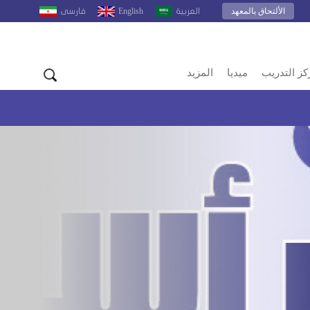
الألتحاق بالمعهد
English
العربية
فارسى
كز التدريب
ميديا
المزيد