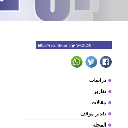
https://rasanah-iiis.org/?p=39198
2
ا
دراسات
تقارير
مقالات
تقدير موقف
المجلة