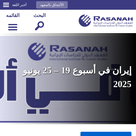
الألتحاق بالمعهد
أختر اللغة
البحث
القائمه
إيران في أسبوع 19 – 25 يونيو
2025