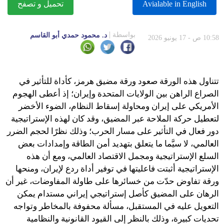
Avialable in English
تحميل و تصفح
بواسطة
د. محمود حمدي أبو القاسم
10:58 ص - 17 يونيو 2026