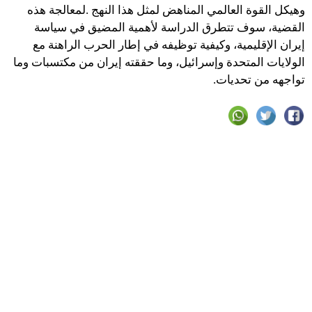
‬تواجهه‭ ‬من‭ ‬تحديات‭.‬