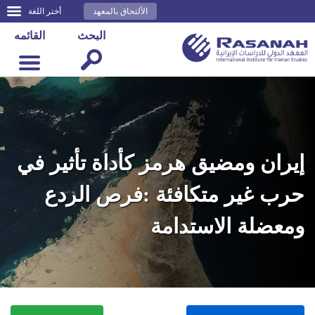
الألتحاق بالمعهد
أختر اللغة
البحث
القائمه
‬ومعضلة‭ ‬الاستدامة‭ ‬