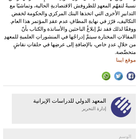
نسبةً لتفهّم المعهدِ للظروفش الاقتصاديةِ الحالية، وتماشيًا مع
التدابيرِ الأخرى التي اتخذها البنك المركزي والحكومة لخفض
التكاليف، قرّرَ في نهايةِ المطافِ عدم عقدِ المؤتمر هذا العام.
ووفقًا لذلك فقد تمَّ إبلاغُ الباحثين والأساتذة والكتاب بأنّ
المقالاتِ المختارة سيتمَّ إدراجُها في المنشوراتِ العلميةِ للمعهدِ
من خلالِ عددٍ خاص، بالإضافةِ إلى عرضِها في حلقاتِ نقاشٍ
متخصِّصة.
موقع ايبنا
المعهد الدولي للدراسات الإيرانية
إدارة التحرير
الوسم