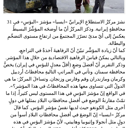
نشرَ مركزُ الاستطلاعِ الإيرانيِّ «ايسبا» مؤشرَ «البؤسِ» في 31
محافظةٍ إيرانية. وذكرَ المركزُ أنّ ما أوضحَه المؤشِّرُ البسيطُ
يعكسُ إلى أيّ مدىً تضرّرَ المجتمعُ من ارتفاعِ مستوى التضخّمِ
والبطالة.
كما أنّ زيادة المؤشِّر تبيّنُ أنّ الرفاهيةَ آخذةٌ في التراجعِ،
وبالتالي يمكنُ قياسَ الرفاهيةِ الاقتصاديةِ من خلالِ هذا المؤشر.
وذكر التقرير أنّ أفضلَ وضعٍ (أقلّ معدلٍ للبؤسِ في إيران) يخصُّ
محافظة سمنان. وتأتي في المراتبِ التاليةِ محافظاتُ أردبيل
وكرمان ومازندران وقم وفارس وزنجان. وتساءلَ المركزُ: ما هي
الدولُ التي تتساوى معها هذه المحافظاتُ في هذا المؤشر؟».
في الواقع إنّ مؤشرَ البؤسِ في هذا المستوى ليس كثيراً، إذا ما
تمّتْ مقارنةُ الوضعِ في أفضلِ محافظاتِ البلادِ بمثلها في دولٍ
أخرى مثل الكونغو حيث لديها نفسُ مؤشرِ البؤس. كما قالَ
مركزُ «ايسبا» إنّ الوضعَ في أفضلِ محافظاتِ البلادِ أسوأ من
دولٍ مثل أنجولا وإثيوبيا وهاييتي، لأنّ مؤشرَ البؤسِ في هذه