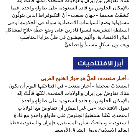
هناك تفاوضٌ بين إيران والولايات المتحدة، لكنّها قالَتْ إنّه
بالإمكانِ الجلوس مع قادةِ السعودية على طاولةٍ واحدة، فيما
كشفَتْ صحيفةُ «جهان صنعت» أنّ التكنوقراط الذين يتولّون
مسؤوليةَ وضعِ السياساتِ الاقتصادية سواءَ في الحكومةِ أو في
السلطةِ التشريعية ليسوا قادرين على وضعِ خطّةِ علاجٍ لمشاكلِ
البلادِ الاقتصادية، وأنّهم يعيشون في ظلِّ مزايا المناصبِ
ويعملون بشكلٍ مستبدٍّ وإقطاعيٍّ.
«أخبار صنعت»: الحلُّ هو حوارُ الخليجِ العربي
استبعدَتْ صحيفةُ «أخبار صنعت» في افتتاحيّتها اليوم أن يكونَ
هناك تفاوضٌ بين إيران والولايات المتحدة، لكنّها قالَتْ إنّه
بالإمكانِ الجلوس مع قادةِ السعودية على طاولةٍ واحدة.
تقول الافتتاحية: «من غيرِ المقرّرِ أن نتفاوضَ مع الولاياتِ
المتحدةِ، لكنّنا نستطيعُ الجلوسَ على طاولةٍ واحدةٍ مع قادةِ
السعودية، ونتباحثُ بشأنِ المستقبل، فإيران والسعودية قطبا
العالمِ الإسلاميّ ودول الشرق الأوسط.