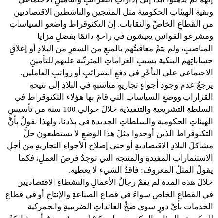
وبقيةِ الهيئاتِ الحكومية مثل المنتجين والناشطين الاقتصاديين
من القطاعِ الخاصِّ والنقابات. إنّ التكنوقراط واضعو السياساتِ
ومشرعو القوانين يعيشون في راحةٍ دائمًا بفضلِ مزايا
المناصبِ، ولم يتمْ معاقبتُهم بالمنعِ من السفرِ من البلادِ أو إغلاقِ
حساباتِهم البنكية بسببِ الغراماتِ المترتّبة عليهم للتأمينِ
الاجتماعي على التأخّرِ في دفعِ الضرائبِ أو رواتبِ العاملين.
يرجعُ عدم وجودِ أجواءٍ تجاريةٍ مناسبةٍ في البلادِ إلى نتيجةِ
القراراتِ ووضعِ السياساتِ التي قامَ بها هؤلاء التكنوقراط في
السلطةِ التشريعيةِ والتنفيذية خلالَ حوالي 100 سنة من تأسيسِ
الهيئاتِ الحكومية والسلطاتِ الجديدة في بلادنا، ولهذا نقولُ بأنَّ
التكنوقراط الذين أوجدوا مثلَ هذا الوضعِ لا يستطيعون حلَّ
مشاكلَ البلادِ الاقتصاديةِ أو حتى إصلاح الأجواءِ التجاريةِ من أجلِ
الاستثماراتِ المفيدةِ والمنتجة التي توجِدُ فرصَ العملِ، فكما
يقولُ المثلُ المعروف: فاقدُ الشيء لا يعطيه.
خلالَ هذه المدة لم يقمْ رجالُ الأعمالِ والنشطاءِ الاقتصاديين
في القطاعِ الخاصِ سواءَ في قطاعِ الصناعةِ والإنتاجِ أو في قطاعِ
الخدمات بأيِّ دورٍ سوى ضخِّ العائداتِ الضريبيةِ والجمركية