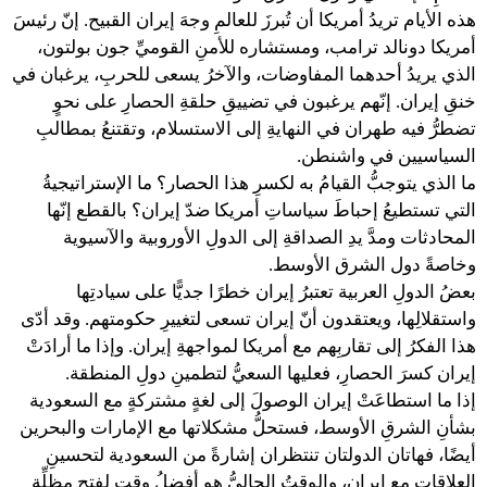
هذه الأيام تريدُ أمريكا أن تُبرزَ للعالمِ وجهَ إيران القبيح. إنّ رئيسَ
أمريكا دونالد ترامب، ومستشاره للأمنِ القوميِّ جون بولتون،
الذي يريدُ أحدهما المفاوضات، والآخرُ يسعى للحربِ، يرغبان في
خنقِ إيران. إنّهم يرغبون في تضييقِ حلقةِ الحصارِ على نحوٍ
تضطرُّ فيه طهران في النهايةِ إلى الاستسلام، وتقتنعُ بمطالبِ
السياسيين في واشنطن.
ما الذي يتوجبُّ القيامُ به لكسرِ هذا الحصار؟ ما الإستراتيجيةُ
التي تستطيعُ إحباطَ سياساتِ أمريكا ضدّ إيران؟ بالقطع إنّها
المحادثات ومدَّ يدِ الصداقةِ إلى الدولِ الأوروبية والآسيوية
وخاصةً دول الشرق الأوسط.
بعضُ الدولِ العربية تعتبرُ إيران خطرًا جديًّا على سيادتِها
واستقلالِها، ويعتقدون أنّ إيران تسعى لتغييرِ حكومتهم. وقد أدّى
هذا الفكرُ إلى تقاربِهم مع أمريكا لمواجهةِ إيران. وإذا ما أرادَتْ
إيران كسرَ الحصارِ، فعليها السعيُّ لتطمينِ دولِ المنطقة.
إذا ما استطاعَتْ إيران الوصولَ إلى لغةٍ مشتركةٍ مع السعودية
بشأنِ الشرقِ الأوسط، فستحلُّ مشكلاتها مع الإمارات والبحرين
أيضًا، فهاتان الدولتان تنتظران إشارةً من السعودية لتحسينِ
العلاقاتِ مع إيران، والوقتُ الحاليُّ هو أفضلُ وقتٍ لفتحِ مظلِّة