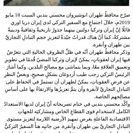
صرّح محافظُ طهران انوشيروان محسني بندبي السبت 18 مايو
2019م، خلالَ اجتماعٍ مع السفيرِ التركي لدى إيران دريا اوري
قائلًا إنّ إيران وتركيا دولتين بينهما جذورٌ تاريخيةٌ وثقافيةٌ ودينيةٌ
مشتركةٌ، كما أنّ هناك قدراتٌ جيّدةٌ لتعزيزِ حجمِ التبادلِ التجاريِّ
بين طهران وأنقرة.
وذكر محافظُ طهران أنّه في ظلِّ الظروفِ الحاليةِ التي تتعرّضُ
فيها إيران لعقوباتٍ، يمكنُ لإيران وتركيا المضيّ قُدمًا في تطويرِ
وتعميقِ العلاقةِ معًا، وبما يتماشى مع مصالحِ البلدين. وكما أشارَ
الرئيسُ التركي رجب طيب أردوغان بشكلٍ صحيحٍ، وبغضِّ النظرِ
عن فرضِ العقوباتِ، يمكنُ لطهران أن تستمرَّ في الحفاظِ على
التبادلِ التجاريِّ لأنقرة وأن يتمَّ تعزيزُها والارتقاءُ بها على أساسِ
مصالِحهم الخاصة.
وأكّد محسني بندبي في ختام تصريحاته أنّ إيران لديها الاستعدادُ
الكامل لاستخدامِ قوى القطاعِ الخاص ومشاركتِه للجهاتِ
الاقتصادية الفاعلةِ بغرضِ تمهيدِ الأرضية اللازمة لتعزيزِ مستوى
التبادلِ التجاريِّ بين طهران وأنقرة. من جانبِه هنأَ السفيرُ التركيُّ