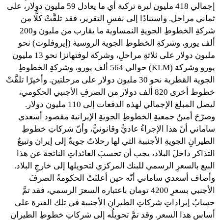
إجمالي 418 مليون ليرة تركية أي ما يعادل 59 مليون دولار، على
ثماني مراحل. واستنادًا إلى نفسِ التقرير، فقد تلقَّتْ كلًّا من
شركةِ الخطوطِ الجويةِ النمساوية ما يقارب من مليون و200
ألف يورو، وشركةِ الخطوطِ الجوية الروسية (إيروفلوت) نحو
مليون دولار على ثلاثةِ مراحلِ، وشركة لوفتهانزا نحو 13 مليون
يورو وشركة (KLM) حوالي 564 ألف يورو، وشركةِ الخطوطِ
الجوية القطرية نحو 30 مليون دولار على مرحلتين. وأخيرًا تلقَّتْ
خطوط أخرى 820 ألف دولار من الصرفِ الأجنبي الحكومي،
ليصل المبلغ الإجمالي لهذه الدفعات إلى 110 مليون دولار.
وصرّحَ أمينُ جمعيةِ الخطوطِ الجويةِ الإيرانية مقصود أسعدي
ساماني أنّ هذا الإجراءُ عاديٌّ وقانونيٌّ، وأنّ شركاتِ خطوطِ
الطيرانِ الجويةِ الأجنبية التي لها رحلاتٌ جويةٌ إلى إيران وتبيعُ
التذاكر داخلَ البلاد، يجب أن تحسبَ العائداتِ الناتجة عن هذا
البيع بالسعرِ الرسمي للبنك المركزي لتحويلها إلى خارجِ البلاد.
وأضاف أسعدي ساماني أنّه حين أعلنَتْ الحكومةُ الصرفَ
الأجنبي بسعرِ 4200 تومان باعتباره السعرَ الرسمي، فقد تمَّ
حسابُ إيراداتِ شركاتِ الطيرانِ الأجنبية في تلك الفترة على
أساسِ هذا السعر. وقد تمَّ تحويلُه إلى شركاتِ خطوطِ الطيرانِ