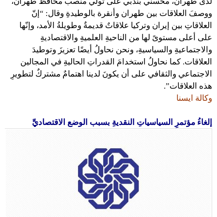
لدى طهران، محسني بندبي على تولي منصبَ محافظ طهران،
ووصفَ العلاقات بين طهران وأنقرة بالوطيدةِ وقال: “إنّ
العلاقاتِ بين إيران وتركيا علاقاتٌ قديمةٌ وطويلةُ الأمد، وإنّها
على أعلى مستوىً لها من الناحيةِ العلميةِ والاقتصاديةِ
والاجتماعيةِ والسياسيةِ، ونحن نحاولُ أيضًا تعزيزَ وتوطيدَ
العلاقات. كما نحاولُ استخدامَ القدراتِ الحاليةِ في المجالين
الاجتماعي والثقافي على أن يكونَ لدينا اهتمامٌ مشتركٌ لتطويرِ
هذه العلاقات”.
وكالة ايسنا
إلغاءُ مؤتمرِ السياسياتِ النقديةِ بسبب الوضع الاقتصاديِّ