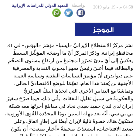
بواسطة
المعهد الدولي للدراسات الإيرانية
04:58 م - 19 مايو 2019
نشرَ مركزُ الاستطلاعِ الإيرانيِّ «ايسبا» مؤشرَ «البؤسِ» في 31
محافظةٍ إيرانية. وذكرَ المركزُ أنّ ما أوضحَه المؤشِّرُ البسيطُ
يعكسُ إلى أيّ مدىً تضرّرَ المجتمعُ من ارتفاعِ مستوى التضخّمِ
والبطالة، فيما أعلنَ رئيسُ معهدِ البحوثِ النقدية والمصرفية
علی دیواندری أنّ مؤتمرَ السياساتِ النقديةِ وسياسةِ العملةِ
الأجنبية لن يُعقدَ هذا العام، تفهّمًا للوضعِ الاقتصاديِّ الحالي،
وتماشيًا مع التدابيرِ الأخرى التي اتخذها البنكُ المركزيُّ
والحكومةُ في سبيلِ تقليلِ النفقات. يأتي ذلك، فيما صرّحَ سفيرُ
إيران لدى لندن حميد بعيدي نجاد في مقابلةٍ أجرتَها معه شبكة
بي بي سي، أنّه بعد مهلةِ الستين يومًا المحدّدة للقُوى الأوروبية،
ستكونُ هناك خطوةُ تاليةُ لإيران أيضًا في إطارِ اتفاق. وعلى
صعيد الافتتاحيات، استبعدَتْ صحيفةُ «أخبار صنعت» أن يكونَ