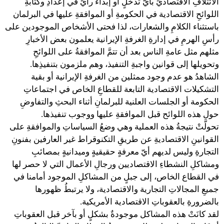
الائتلافِ الاقتصاديِّ بأيّ تدخلٍ أو إبداء رأيٍّ في إعدادِ وكتابةِ
اللوائحِ الاقتصادية في الحكومةِ أو الموافقةِ عليها في البرلمان
باستثناء الكلامِ والشعارات، لذا فحتى الأشخاص الموجودين على
رأسِ الهرمِ في إدارةِ الغرفةِ الإيرانية يعلمون بعض الأخبارِ
مثلهم مثل عامةِ الناس بعد أن تتمَّ الموافقةُ على اللوائحِ
وتحويلها إلى قوانين واجبةِ التنفيذ، وهم ملزمون بتنفيذِها.
الشاهدُ هو عدم وجود ممثلين من الغرفةِ الإيرانية أو بقية
التشكيلات الاقتصادية التابعة للقطاعِ الخاص في اجتماعاتِ
الحكومة أو الجلسات العلنية للبرلمانِ أثناء البحثِ والتفاوضِ
حول هذه اللوائح قبل الموافقةِ عليها ووجوب تنفيذها.
تحولَّتْ نتيجةُ هذه العملية وهي وضعُ السياساتِ والموافقةِ على
القوانينِ الاقتصاديةِ عن طريقِ التكنوقراط غير العارفين بفنونِ
التجارةِ وليس لديهم أيّ معرفةٍ حقيقيةٍ وميدانيةٍ بمصائبِ
ومشاكلِ النشطاءِ الاقتصاديين ورجالِ الأعمال التي لا حصر لها
في القطاع الخاص، إلى جبلٍ من المشاكلِ الموجود أمامنا في
جميعِ المجالاتِ التجارية والاقتصادية، ولا يرتبطُ ظهورها
بالضرورةِ بالعقوباتِ الاقتصادية الأمريكية.
لقد كانَتْ هذه المشاكل موجودةٌ بشكلٍ أو بآخر قبل العقوباتِ