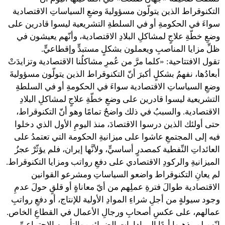
التكنوقراط الذين يتولّون مسؤوليةَ وضعِ السياساتِ الاقتصادية
سواءَ في الحكومةِ أو في السلطةِ التشريعية ليسوا قادرين على
وضعِ خطّةِ علاجٍ لمشاكلِ البلادِ الاقتصادية، وأنّهم يعيشون في
ظلِّ مزايا المناصبِ ويعملون بشكلٍ مستبدٍّ وإقطاعيٍّ.
تقول الافتتاحية: «كلما مرَّ من عُمرِ مشاكلُنا الاقتصادية وتزايدَتْ
أبعادُها، نفهمُ بشكلٍ أكبرَ أنّ التكنوقراط الذين يتولّون مسؤوليةَ
وضعِ السياساتِ الاقتصادية سواءَ في الحكومةِ أو في السلطةِ
التشريعية ليسوا قادرين على وضعِ خطّةِ علاجٍ لمشاكلِ البلادِ
الاقتصادية. والسببُ في ذلك واضحٌ تمامًا وهو أنّ التكنوقراط،
حتى أولئك الذين درسوا الاقتصادَ، منذ اليومِ الأول الذي دخلوا
فيه إلى المجتمعِ عاشوا على ميزانيةِ الحكومة التي تعتمدُ على
العائداتِ النِّفطية كمصدرٍ أساسيٍّ، ولأنَّها إيران، فلم يؤثّرْ عجزُ
الميزانيةِ والركودِ الاقتصادي على دفعِ رواتب ومزايا التكنوقراط.
لم يعانِ التكنوقراط واضعو السياساتِ ومشرعو القوانين
الاقتصادية طوالَ فترةِ عملِهم من أيّ معاناةٍ أو قلقٍ حولَ عدمِ
وجود سيولةٍ من أجلِ شراءِ الموادِ الأولية للإنتاج، أو دفعِ رواتبِ
عمالهم، على عكسِ أصحابِ ورجالِ الأعمال في القطاعِ الخاص.
إنّهم لم يذهبوا أبدًا إلى إداراتِ الضرائبِ والتأمينِ الاجتماعيِّ