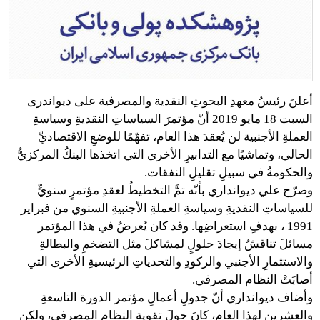
أعلنَ رئيسُ معهدِ البحوثِ النقدية والمصرفية علی دیواندری
السبت 18 مايو 2019 أنّ مؤتمرَ السياساتِ النقديةِ وسياسةِ
العملةِ الأجنبية لن يُعقدَ هذا العام، تفهّمًا للوضعِ الاقتصاديِّ
الحالي، وتماشيًا مع التدابيرِ الأخرى التي اتخذها البنكُ المركزيُّ
والحكومةُ في سبيلِ تقليلِ النفقات.
وصرّح علي ديوانداري بأنّه تمَّ التخطيطُ لعقدِ مؤتمرٍ سنويٍّ
للسياساتِ النقديةِ وسياسةِ العملةِ الأجنبيةِ السنوي من فبراير
1991 ، بهدفِ استعراضِها. وقد كان يُعرضُ في هذا المؤتمر
مسائلَ تناقشُ إيجادَ حلولٍ لمشاكلَ مثل التضخمِ والبطالةِ
والاستثمارِ الأجنبي والركودِ والتحدياتِ الرئيسيةِ الأخرى التي
أصابَتْ النظام المصرفي.
وأضاف ديوانداري أنّ جدولِ أعمالِ مؤتمر الدورة التاسعةِ
والعشرين لهذا العام، كانَ حولَ تقويةِ النظامِ المصرفي، ولكن