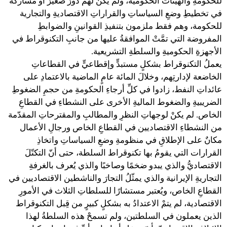
للحكومةِ والهيئات الحكومية، ولم يكنْ لهم دورٌ صغيرٌ أو مشاركةٌ
في تخطيطِ وضعِ السياساتِ والقراراتِ الاقتصاديةِ والتجارية
للحكومة، وهم فقط ملزمون بتنفيذِ القوانينِ والضوابطِ
المفروضة التي تمَّتْ الموافقةُ عليها من جانبِ التكنوقراط في
الأجهزةِ الحكوميةِ والسلطةِ التشريعية.
يعملُ التكنوقراط بشكلٍ مستبدٍّ وإقطاعيٍّ في القطاعاتِ
الخاضعة لإدارتِهم، وخلالَ المائة عامٍ الماضية بالاعتمادِ على
عائداتِ النفط، زادوا في كلِّ أرجاءِ الحكومةِ من حجمِ الضغوطِ
الضريبيةِ والضغوط الماليةِ الأخرى على النشطاءِ في القطاعِ
الخاص. لم يكنْ لوجهاتِ النظرِ والمطالبِ والمقترحاتِ المقدّمة
من النشطاءِ الاقتصاديين في القطاعِ الخاص ورجالِ الأعمال
مكانٌ على الإطلاقِ في منظومةِ وضعِ السياساتِ واتخاذِ
القرارات التي يقومُ بها تكنوقراط السلطة، حتى أنّ التكتّلَ
الاقتصاديُّ والذي يبدو ضخمًا وصاخبًا والذي يُعرف بالغرفةِ
التجاريةِ الإيرانية والذي يمثّلُ التجارَ والناشطين الاقتصاديين في
القطاعِ الخاص، ويُعتبر مستشارًا للسلطاتِ الثلاث في الأمورِ
الاقتصادية، لم يتمْ الاعتدادُ به بشكلٍ كبيرٍ من قِبل التكنوقراط
الذين يعملون في السلطتين، ولم تسمحْ هذه السلطةُ لهذا