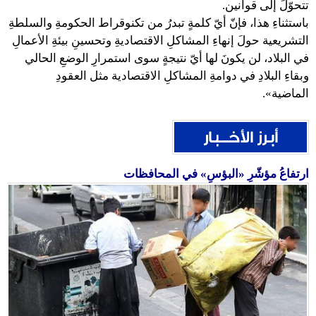
تتحوّلَ إلى قوانين.
باستثناءِ هذا، فإنّ أيّ كلمةٍ تبدرُ من تكنوقراط الحكومةِ والسلطةِ
التشريعية حولَ إنهاءِ المشاكلِ الاقتصاديةِ وتحسينِ بيئةِ الأعمالِ
في البلاد، لن يكونَ لها أيّ نتيجةٍ سوى استمرارِ الوضعِ الحالي
وبقاءِ البلادِ في دوامةِ المشاكلِ الاقتصادية مثل العقودِ
الماضية».
ارتفاعُ مؤشّرِ «البؤسِ» في المحافظات