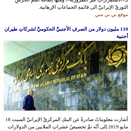
الثوريِّ الإيرانيِّ الى قائمةِ الجماعاتِ الإرهابية.
موقع بي بي سي
110 مليون دولار من الصرفِ الأجنبيِّ الحكوميِّ لشركاتِ طيران
أجنبية
أشارت معلوماتُ صادرةُ عن البنكِ المركزيِّ الإيرانيِّ السبت 18
مايو 2019 إلى أنّه تمَّ تخصيصُ عشراتِ الملايين من الدولارات