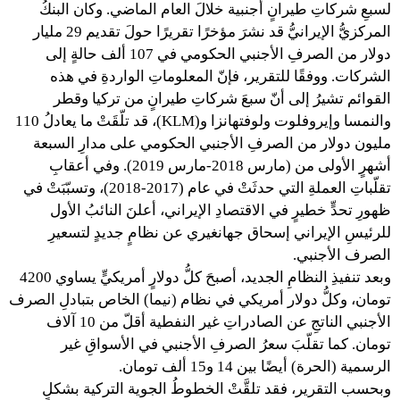
لسبعِ شركاتِ طيرانٍ أجنبية خلالَ العام الماضي. وكان البنكُ
المركزيُّ الإيرانيُّ قد نشرَ مؤخرًا تقريرًا حولَ تقديم 29 مليار
دولار من الصرفِ الأجنبي الحكومي في 107 ألف حالةٍ إلى
الشركات. ووفقًا للتقرير، فإنّ المعلوماتِ الواردةِ في هذه
القوائم تشيرُ إلى أنّ سبعَ شركاتِ طيرانٍ من تركيا وقطر
والنمسا وإيروفلوت ولوفتهانزا و(KLM)، قد تلّقَتْ ما يعادلُ 110
مليون دولار من الصرفِ الأجنبي الحكومي على مدارِ السبعة
أشهرٍ الأولى من (مارس 2018-مارس 2019). وفي أعقابِ
تقلّباتِ العملةِ التي حدثَتْ في عام (2017-2018)، وتسبّبَتْ في
ظهورِ تحدٍّ خطيرٍ في الاقتصادِ الإيراني، أعلنَ النائبُ الأول
للرئيسِ الإيراني إسحاق جهانغيري عن نظامٍ جديدٍ لتسعيرِ
الصرف الأجنبي.
وبعد تنفيذِ النظامِ الجديد، أصبحَ كلُّ دولارٍ أمريكيٍّ يساوي 4200
تومان، وكلُّ دولار أمريكي في نظام (نيما) الخاص بتبادلِ الصرف
الأجنبي الناتجِ عن الصادراتِ غير النفطية أقلّ من 10 آلاف
تومان. كما تقلّبَ سعرُ الصرفِ الأجنبي في الأسواقِ غير
الرسمية (الحرة) أيضًا بين 14 و15 ألف تومان.
وبحسب التقرير، فقد تلقَّتْ الخطوطُ الجوية التركية بشكلٍ