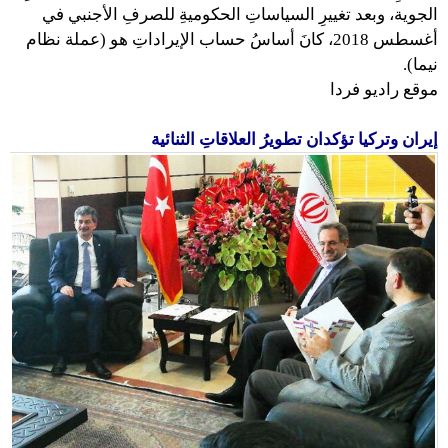
الجوية، وبعد تغييرِ السياساتِ الحكوميةِ للصرفِ الأجنبي في
أغسطس 2018، كانَ أساسُ حساب الإيراداتِ هو (عملة نظام
نيما).
موقع راديو فردا
إيران وتركيا تؤكدان تطويرُ العلاقاتِ الثنائية