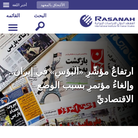
الألتحاق بالمعهد
أختر اللغة
البحث
القائمه
ارتفاعُ مؤشّرِ «البؤسِ» في إيران..
وإلغاءُ مؤتمرِ بسبب الوضع
الاقتصاديِّ