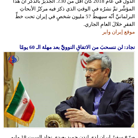
الدول في عام 2018 كانَ أقل من 30٪. الجديرُ بالذكر أنّ هذا
المؤشِّر تمَّ نشرُه في الوقتِ الذي ذكرَ فيه مركزُ الأبحاثِ
البرلمانيِّ أنّه سيهبطُ 57 مليون شخصٍ في إيران تحت خطِّ
الفقرِ خلالَ العامِ الجاري.
موقع إيران واير
نجاد: لن ننسحبَ من الاتفاقِ النوويِّ بعد مهلة الـ 60 يومًا
صرّحَ سفيرُ إيران لدى لندن حميد بعيدي نجاد السبت 18 مايو