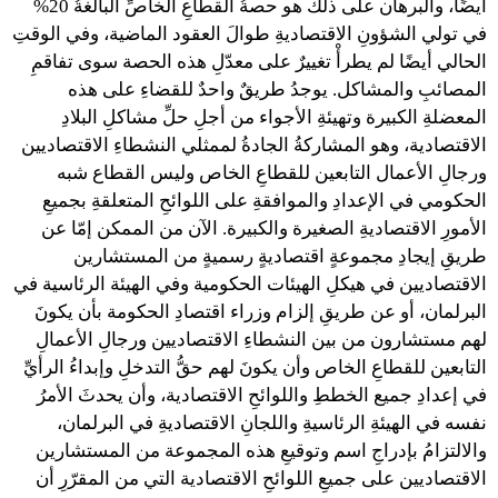
أيضًا، والبرهان على ذلك هو حصةُ القطاعِ الخاصِّ البالغةُ 20%
في تولي الشؤونِ الاقتصاديةِ طوالَ العقود الماضية، وفي الوقتِ
الحالي أيضًا لم يطرأْ تغييرٌ على معدّلِ هذه الحصة سوى تفاقمِ
المصائبِ والمشاكل. يوجدُ طريقٌ واحدٌ للقضاءِ على هذه
المعضلةِ الكبيرة وتهيئةِ الأجواء من أجلِ حلِّ مشاكلِ البلادِ
الاقتصادية، وهو المشاركةُ الجادةُ لممثلي النشطاءِ الاقتصاديين
ورجالِ الأعمال التابعين للقطاعِ الخاص وليس القطاع شبه
الحكومي في الإعدادِ والموافقةِ على اللوائحِ المتعلقةِ بجميعِ
الأمورِ الاقتصاديةِ الصغيرة والكبيرة. الآن من الممكن إمّا عن
طريقِ إيجادِ مجموعةٍ اقتصاديةٍ رسميةٍ من المستشارين
الاقتصاديين في هيكلِ الهيئات الحكومية وفي الهيئة الرئاسية في
البرلمان، أو عن طريقِ إلزام وزراء اقتصادِ الحكومة بأن يكونَ
لهم مستشارون من بين النشطاءِ الاقتصاديين ورجالِ الأعمالِ
التابعين للقطاعِ الخاص وأن يكونَ لهم حقُّ التدخلِ وإبداءُ الرأيِّ
في إعدادِ جميع الخططِ واللوائحِ الاقتصادية، وأن يحدثَ الأمرُ
نفسه في الهيئةِ الرئاسيةِ واللجانِ الاقتصاديةِ في البرلمان،
والالتزامُ بإدراجِ اسم وتوقيعِ هذه المجموعة من المستشارين
الاقتصاديين على جميعِ اللوائحِ الاقتصادية التي من المقرّرِ أن