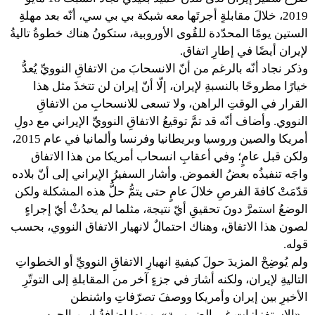
2019، خلالَ مقابلةٍ أجرتَها معه شبكة بي بي سي، أنّه بعد مهلةِ
الستين يومًا المحدّدة للقُوى الأوروبية، ستكونُ هناك خطوةُ تاليةُ
لإيران أيضًا في إطارِ اتفاق.
وذكر نجاد أنّه بالرغم من أنّ الانسحابَ من الاتفاقِ النوويِّ يُعدُّ
خيارًا مطروحًا بالنسبةِ لإيران، إلّا أنّ إيران لن تتخذَ مثل هذا
القرار في الوقتِ الراهن، ولا تسعى للانسحابِ من الاتفاقِ
النووي. وأضاف أنّه قد تمَّ توقيعُ الاتفاقِ النوويِّ الإيراني مع دولِ
أمريكا والصين وروسيا وبريطانيا وفرنسا وألمانيا في عام 2015،
ولكن قبل عامٍ؛ وفي أعقابِ انسحاب أمريكا من هذا الاتفاق
واجَه تنفيذُه بعضُ الغموض. وأشار السفيرُ الإيراني إلى أنّ بلاده
قدّمَتْ كافةَ الفرصِ خلالَ عامٍ حتى يتمُّ حلُّ هذه المشكلة ولكن
الوضعُ استمرَّ دونَ تحقيقِ أيّ نتيجة، مثلما لم يحدُثْ أيّ إجراءٍ
لصون هذا الاتفاق، وهناك احتمالٌ لانهيار الاتفاق النووي، بحسب
قوله.
ولم يُوضِحْ المزيدَ حولَ كيفيةِ انهيارِ الاتفاقِ النوويِّ أو الخطواتِ
التاليةِ لإيران، ولكنه أشارَ في جزءٍ آخر من المقابلةِ إلى التوتّرِ
الأخيرِ بين إيران وأمريكا ووصفَ تصرّفاتِ واشنطن
بـ«الاستفزازاتِ غير الضرورية»، ومنها إضافةُ اسمِ الحرسِ