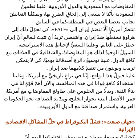
المفاوضاتِ مع السعودية والدول الأوروبية. علينا تطمينُ
السعودية بأنّنا لا نسعى إلى إلحاقِ الضررِ بها، ويمكنُنا التعايشَ
بجانبِ بعضنا البعض في المنطقةِكما في السابق.
تنتظرُ أمريكا ألّا تنضمَ إيران إلى «FATF»، كي تحوّلَ ذلك إلى
هراوةٍ تستغلُّها ضدّ إيران. واشنطن تريدُ أن تثبتَ للعالمِ أنّ إيران
خطرٌ على العالم. وعلينا السعيُّ لإحباطِ هذه الاستراتيجية.
السبيلُ الوحيدُ لذلك هو المفاوضاتُ والشفافيةُ في العلاقاتِ مع
كافةِ الدول. علينا توسيعُ دائرةِ أصدقائنا يوميًا، كي لا يتمكن
ترمب وبولتون من تنفيذِ كلامهما ضد إيران.
علينا قبولُ هذا الواقع، إنّنا في نزاعٍ تاريخيٍّ مع أمريكا، وعلينا
استخدامُ كافةِ قِوانا في هذه المنافسة، والآن أهمّ قوّةٍ لنا هي
بناءُ الثقة، وبدلًا من الجلوسِ على طاولةِ المفاوضاتِ مع أمريكا،
فمن الأفضلِ البدءِ بحوارِ الخليج، ومدّ يد الصداقةِ نحو الحكوماتِ
العربية، واستمرار صداقتنا مع الدولِ الأوروبية».
«جهان صنعت»: فشلُ التكنوقراط في حلِّ المشاكلِ الاقتصاديةِ
الإيرانية
كشفَتْ صحيفةُ «جهان صنعت» في افتتاحيّتها اليوم أنّ