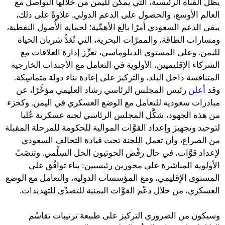
يظلّ القناة الرئيسية، التي يمكن لليمن من خلالها التواصل مع
العالم الأوسع، والحصول على الدعم الدولي. علاوةً على ذلك،
يبقى الدعم السعودي أمرًا بالغ الأهمِّية؛ لحماية الأُصول النفطية،
ومسارات الطاقة، والممرّات البحرية، التي تُعَدُّ شريان الحياة
لليمن. وعلى المستوى الدبلوماسي، تعزِّز إدارة العلاقات مع
الشركاء الإقليميين، الأولوية في التعامل مع الأجندات الخارجية
المتنافسة داخل البلد، والتركيز على إعادة بناء دولة متماسِكة.
وقد
أعلن
رئيس المجلس الرئاسي رشاد العليمي مؤخَّرًا، عن
مبادرات سعودية للتعامل مع الوضع العسكري في اليمن. وكجزء
من هذه الجهود، شكَّل المجلس الرئاسي لجنة عسكرية عُليا
لتوحيد وتجهيز وإعداد القوَّات الموالية للحكومة للمرحلة المقبلة
من الصراع، وأن تعمل اللجنة تحت قيادة التحالف السعودي
لإعداد قوَّات، في حال رفْض الحوثيون الحل السِلْمي. وتنصَبّ
الأولوية المباشرة على محورين رئيسيين: بناء توافُق على
المستوى الإقليمي، ومع المؤسسات الدولية، والتعامل مع الوضع
العسكري، من خلال دعْم القوَّات اليمنية للتصدِّي للتهديدات.
وسيكون من الضروري التركيز على طبيعة ترتيبات تقاسُم