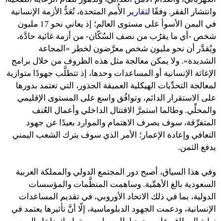
وانتشار الفقر. وفقًا
لتقارير
الأُمم المتحدة، تُعَدُّ الأزمة الإنسانية
في اليمن الأسوأ على مستوى العالم؛ إذ يعاني نحو 17 مليون
شخص -أي ما يقرُب من نصف السُكّان- من أزمة غائية حادَّة،
ويُقدَّر أن نحو مليون شخص معرَّضون لخطر «المجاعة
الشديدة». ولا يمكن معالجة مثل هذه الظروف من خلال برامج
الإغاثة الإنسانية أو المساعدات وحدها، إذ تتطلَّب جهودًا متوازية
لمعالجة التحدِّيات الهيكلية العميقة الجذور، التي تعتمد بدورها
على الاستقرار الدائم، وتوافُق واسع على المستوى الإقليمي
والمحلِّي. وطالما استمرَّ الاقتتال الداخلي وأعمال العُنف
المتفرِّقة، سوف يصرف الاهتمام والموارد بعيدًا عن جهود
التعافي وإعادة الإعمار؛ الأمر الذي سوف يترك الشعب اليمني
يدفع الثمن.
وفي هذا السياق، أصبح دور المجتمع الدولي والمملكة العربية
السعودية بالغ الأهمِّية. وساهمت المنظَّمات والمؤسسات
الدولية، بما في ذلك الاتحاد الأوروبي، في تقديم المساعدات
الإنسانية، ودعمت الجهود الدبلوماسية، إلّا أنَّ تأثيرها يعتمد في