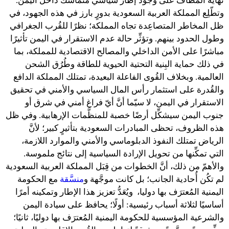
نهاية المطاف على وجود إطار سياسي متماسك داخل اليمن.
وتطّلِع المملكة العربية السعودية بدورٍ بارز في هذه الجهود، في
ظل المخاطر المتصاعِدة تجاه المملكة؛ نظرًا للقُرب الجغرافي
وطول الحدود بينهم. وتؤثِّر حالة عدم الاستقرار في اليمن تأثيرًا
مباشرًا على الأمن الداخلي والمصالح الاقتصادية للمملكة، بما
في ذلك حماية البِنية التحتية الحيوية للطاقة وطُرُق الشحن
العالمية. وبخلاف القُوى الفاعلة البعيدة، تمتلك المملكة الدافع
والقُدرة على استثمار رأس المال السياسي والأمني في تحقيق
الاستقرار في اليمن، لا سيّما أنَّ أيّ فراغ أمني في شرق أو
جنوب اليمن سيشكِّل أرضًا خصبة للمنظَّمات الإرهابية. وفي ظل
هذه الظروف، تحظى المبادرات السعودية بتأثيرٍ كبير؛ لأنَّ
الرياض تمتلك النفوذ الدبلوماسي والأمني والموارد اللازمة،
التي تمكِّنها من تحويل الإرادة السياسية إلى نتائج ملموسة.
والأهمّ من ذلك، أنَّ الخطوات من قِبَل المملكة العربية السعودية
لم تكُن أُحادية الجانب؛ بل كانت موجَّهة و
منسَّقة
مع الحكومة
اليمنية المُعترَف بها دوليا، ويُعَدُّ تعزيز هذا الإطار وتمكينه أمرًا
أساسيًا لثلاثة أسباب رئيسية: أولًا؛ يحافظ على سيادة اليمن
والشرعية المؤسسية للحكومة اليمنية المُعترَف بها دوليًا، ثانيًا؛