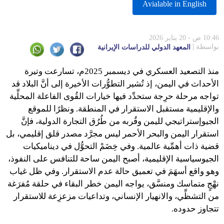
Avialable in English
10:46 ص - 20 يناير 2026
بواسطة
المعهد الدولي للدراسات الإيرانية
منذ التصعيد العسكري في ديسمبر 2025م، تسارعت وتيرة
الأحداث في اليمن، إذ تُشير التطوُّرات الأخيرة إلى أنَّ البلاد قد
تواجه مرحلة حرِجة ستحدِّد فيها خيارات القُوى الفاعلة المحلِّية
والإقليمية مستقبل الاستقرار في المنطقة. ونظرًا للموقع
الجيوإستراتيجي لليمن وقُربه من طُرُق التجارة الدولية، فإنَّ
استقرار اليمن والبحر الأحمر ليس مجرَّد مصدر قلق إقليمي، بل
قضية ذات أهمِّية عالمية. وفي خِضَمْ التحوُّل في ديناميكيات
الجيوسياسية الإقليمية، أصبح اليمن ساحة للتنافس على النفوذ،
وهو واقع أسهَمَ في تعميق حالة عدم الاستقرار. وفي ظل غياب
نهْجٍ متماسك ومنسَّق، يواجه اليمن خطر البقاء في حلقة مُفرَغة
من التشظِّي، والانهيار الإنساني، وتداعيات مزعزِعة للاستقرار
تتجاوز حدوده.