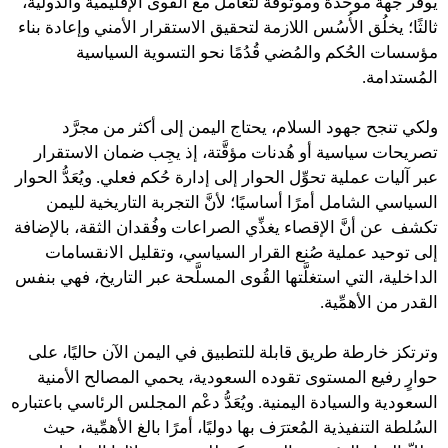
يوفِّر جهةً موحَّدةً وموثوقةً لتعامل مع القُوى الإقليمية والدولية،
ثالثًا؛ يخلُق الأُسُس اللازمة لتحقيق الاستقرار الأمني وإعادة بناء
مؤسسات الحُكم والمُضي قُدُمًا نحو التسوية السياسية
المُستدامة.
ولكي تنجح جهود السلام، يحتاج اليمن إلى أكثر من مجرَّد
تصريحات سياسية أو هُدنات مؤقَّتة، إذ يجِب ضمان الاستقرار
عبر آليات عملية تحوِّل الحوار إلى إدارة حُكم فعلي. ويُعَدُّ الحوار
السياسي الشامل أمرًا أساسيًا؛ لأنَّ التجربة التاريخية لليمن
تكشف عن أنَّ الإقصاء يغذِّي الصراعات وفُقدان الثقة، بالإضافة
إلى توحيد عملية صُنع القرار السياسي، وتقليل الانقسامات
الداخلية، التي استغلَّتها القُوى المسلَّحة عبر التاريخ، فهي بنفس
القدر من الأهمِّية.
وترتكز خارطة طريق قابلة للتطبيق في اليمن الآن حاليًا، على
حوارٍ رفيع المستوى تقوده السعودية، يحمي المصالح الأمنية
السعودية والسيادة اليمنية. ويُعَدُّ دعْم المجلس الرئاسي باعتباره
السُلطة التنفيذية المُعترَف بها دوليًا، أمرًا بالغ الأهمِّية، حيث