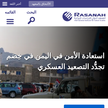
الألتحاق بالمعهد
أختر اللغة
البحث
القائمه
استعادة الأمن في اليمن في خِضم
تجدُّد التصعيد العسكري