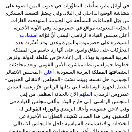
في أوائل يناير، سلَّطت التطوُّرات في جنوب اليمن الضوء على
هشاشة الوضع الداخلي في البلاد. وفي خِضَمْ التصعيد العسكري
من قِبَل الجماعات المسلَّحة في الجنوب، استهدفت الغارات
الجوِّية السعودية مواقع في حضرموت. وفي الآونة الأخيرة،
أعلن مجلس القيادة الرئاسي اليمني أنَّ قوَّاته
استعادت
السيطرة على حضرموت والمهرة وعدن. وقد فُسِّرت هذه
التحرُّكات على نطاق واسع، على أنَّها رد حاسم من المملكة
العربية السعودية يهدُف إلى إعادة فرْض سُلطة الدولة، وفرْض
خطوط حمراء مرتبطة مباشرة بالأمن القومي. وبعد محادثات
استضافتها المملكة العربية السعودية،
أعلن
«المجلس الانتقالي
الجنوبي» حل نفسه. وبينما نسَبَ «المجلس الانتقالي الجنوبي»
الفضل لجهود الوساطة، التي بذلتها الرياض، فرَّ زعيمه السابق
عيدروس الزبيدي،
المتّهَم
الآن بالخيانة العظمى من قِبَل
المجلس الرئاسي، إلى خارج البلاد، وألغى مجلس القيادة في
وقتٍ لاحق عضويته، وأحال الزبيدي والوزراء المُوالين له
للتحقيق. وفي هذا الصدد، تكشِف التطوُّرات الأخيرة عن
الخلافات والانقسامات السياسية داخل «المجلس الانتقالي
الجنوبي». ومع ذلك، أعرب المسؤولون السعوديون واليمنيون