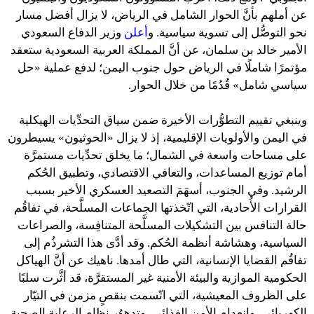
عن أملهم بأنَّ الحوار الشامل في الرياض، لا يزال أفضل مسار
نحو التوصُّل إلى تسوية سياسية. و
أعلن
وزير الدفاع السعودي
الأمير خالد بن سلمان، عن أنَّ المملكة العربية السعودية ستعقد
مؤتمرًا شاملًا في الرياض حول جنوب اليمن؛ لدفع عملية «حل
سياسي شامل» قُدُمًا من خلال الحوار.
وينبغي تقييم التطوُّرات الأخيرة ضمن سياق التحدِّيات الهيكلية
في اليمن والأولويات الإقليمية، إذ لا يزال «الحوثيون» يسيطرون
على مساحات واسعة في الشمال؛ ما يخلق تحدِّيات مستمرَّة
أمام توزيع المساعدات، والتعافي الاقتصادي، وتطبيق الحُكم
الرشيد. وفي الجنوب، أسهَمَ التصعيد العسكري الأخير بسبب
القرارات الأُحادية، التي اتّخذتها الجماعات المسلَّحة، في تفاقُم
حالة التنافس بين التشكيلات المسلَّحة المتنافِسة، والصراعات
السياسية، وهشاشة أنظمة الحُكم. وقد أدَّى هذا التشرذُم إلى
تفاقُم القضايا الإنسانية، التي طال أمدها. ناهيك عن أنَّ الهياكل
الحكومية الموازية والبيئة الأمنية غير المستقرَّة، قد أثَّرت سلبًا
على الظروف المعيشية، التي اتّسمت بنقصٍ مزمن في التيّار
الكهربائي، وانعدام الأمن الغذائي، وتدهوُر نظام الرعاية الصحية،