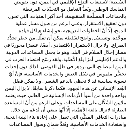
السُلطة؛ لاستيعاب التنوُّع الإقليمي في اليمن، دون تقويض
التماسك الوطني. ويُعَدُّ التعامل مع التحدِّيات المرتبطة
بالجماعات المسلَّحة المنقسِمة، أحد أكبر العقبات، التي تحول
دون تحقيق الاستقرار. وعلى الرغم من طول مسار عملية
الدمج، إلّا أنَّ الخطوات التدريجية نحو إنشاء هياكل قيادة
موحَّدة، وتسلسُل واضح لسُلطة يمكن أن تقلِّل من خطر تجدُّد
الصراع. ولا يزال الاستقرار الاقتصادي، أيضًا، عنصرًا محوريًا في
مسار إحلال السلام في البلد، وهو ما يجعل المساعدات الدولية
والدعم الإقليمي أمرًا بلغ الأهمِّية. ولقد رسَّخ اقتصاد الحرب في
اليمن المصالح، التي تزدهر في ظل الفوضى، لذلك دون إحداث
تحسُّن ملموس في سُبُل العيش والخدمات الأساسية، فإنَّ أيّ
تسوية سياسية قد لا تحظى بالدعم الشعبي. ولا يمكن فصْل
البُعد الإنساني عن هذه الجهود، فكما ذكرنا سابقًا، لا يزال اليمن
يواجه واحدة من أسوأ الأزمات الإنسانية في العالم، حيث يعتمد
ملايين السُكّان على المساعدات. وعلى الرغم من أنَّ المساعدة
الطارئة لاتزال بالغة الأهمِّية، إلّا أنَّها ينبغي أن تُدعَم من خلال
مبادرات التعافي المبكِّر، التي تعمل على إعادة بناء البِنية التحية،
واستعادة الخدمات الأساسية. ويُعَدُّ ضمان وصول المساعدات