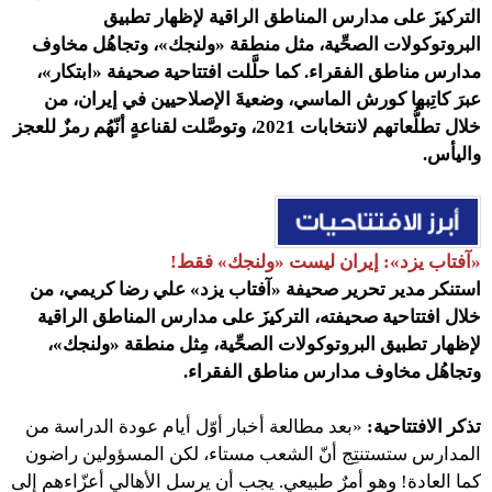
التركيزَ على مدارس المناطق الراقية لإظهار تطبيق
البروتوكولات الصحِّية، مثل منطقة «ولنجك»، وتجاهُل مخاوف
مدارس مناطق الفقراء. كما حلَّلت
افتتاحية صحيفة «ابتكار»،
عبرَ كاتِبها كورش الماسي، وضعيةَ الإصلاحيين في إيران، من
خلال تطلُّعاتهم لانتخابات 2021، وتوصَّلت لقناعةٍ أنّهُم رمزٌ للعجز
واليأس.
«آفتاب يزد»: إيران ليست «ولنجك» فقط!
استنكر مدير تحرير صحيفة «آفتاب يزد» علي رضا كريمي، من
خلال افتتاحية صحيفته، التركيزَ على مدارس المناطق الراقية
لإظهار تطبيق البروتوكولات الصحِّية، مِثل منطقة «ولنجك»،
وتجاهُل مخاوف مدارس مناطق الفقراء.
تذكر الافتتاحية:
«بعد مطالعة أخبار أوّل أيام عودة الدراسة من
المدارس ستستنتِج أنّ الشعب مستاء، لكن المسؤولين راضون
كما العادة! وهو أمرٌ طبيعي. يجب أن يرسل الأهالي أعزّاءهم إلى