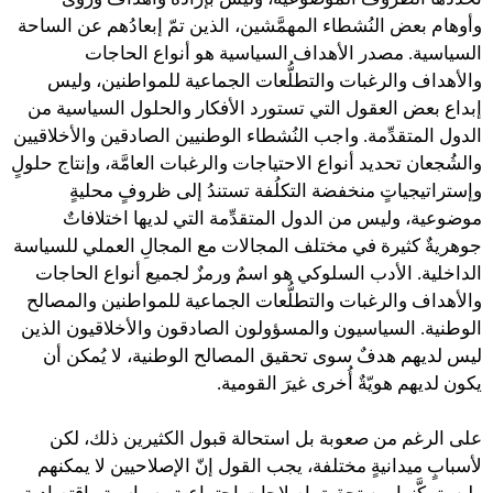
وأوهام بعض النُشطاء المهمَّشين، الذين تمّ إبعادُهم عن الساحة
السياسية. مصدر الأهداف السياسية هو أنواع الحاجات
والأهداف والرغبات والتطلُّعات الجماعية للمواطنين، وليس
إبداع بعض العقول التي تستورد الأفكار والحلول السياسية من
الدول المتقدِّمة. واجب النُشطاء الوطنيين الصادقين والأخلاقيين
والشُجعان تحديد أنواع الاحتياجات والرغبات العامَّة، وإنتاج حلولٍ
وإستراتيجياتٍ منخفضة التكلُفة تستندُ إلى ظروفٍ محليةٍ
موضوعية، وليس من الدول المتقدِّمة التي لديها اختلافاتٌ
جوهريةٌ كثيرة في مختلف المجالات مع المجالِ العملي للسياسة
الداخلية. الأدب السلوكي هو اسمٌ ورمزٌ لجميع أنواع الحاجات
والأهداف والرغبات والتطلُّعات الجماعية للمواطنين والمصالح
الوطنية. السياسيون والمسؤولون الصادقون والأخلاقيون الذين
ليس لديهم هدفٌ سوى تحقيق المصالح الوطنية، لا يُمكن أن
يكون لديهم هويّةٌ أُخرى غيرَ القومية.
على الرغم من صعوبة بل استحالة قبول الكثيرين ذلك، لكن
لأسبابٍ ميدانيةٍ مختلفة، يجب القول إنّ الإصلاحيين لا يمكنهم