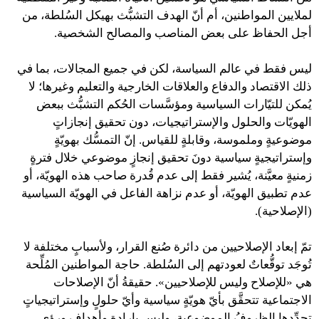
لملايين المواطنين، أم أنّ الهدف التشبُّث بهيكل السُلطة، من
أجل الحفاظ على بعض المناصب والمصالح الشخصية.
ليس فقط في عالم السياسة، لكن في جميع المجالات، بما في
ذلك الاقتصاد والدفاع والعلاقات الخارجية والتعليم وغيرها؛ لا
يُمكن للتيّارات السياسية ومؤسَّسات الحُكم التشبُّث ببعض
الهويّات والحلول والإستراتيجيات، دون تحقيق إنجازاتٍ
موضوعيةٍ وملموسة، وقابلةٍ للقياس. إنّ التمسُّك بهويّةٍ
وإستراتيجيةٍ سياسية دونَ تحقيق إنجازٍ موضوعي خلال فترةٍ
زمنيةٍ معيَّنة، يُشير فقط إلى عدم قُدرة صاحب هذه الهويّة، أو
عدم تطبيق الهويّة، أو عدم نزاهة الفاعل في الهويّة السياسية
(الإصلاحية).
تمّ إبعاد الإصلاحيين من دائرة صُنع القرار، ولأسبابٍ مختلفة لا
تُوجَد توقُّعاتٌ لعودتهم إلى السُلطة. حاجة المواطنين المُلِّحة
هي «للإصلاح وليس للإصلاحيين». حقيقةُ أنّ الإصلاحات
الاجتماعية تتحقَّق بأيّ هويّةٍ سياسية وأيّ حلولٍ وإستراتيجياتٍ
تحدِّدها الظروفُ الموضوعية، وليس بإرادة وأهداف ورؤى