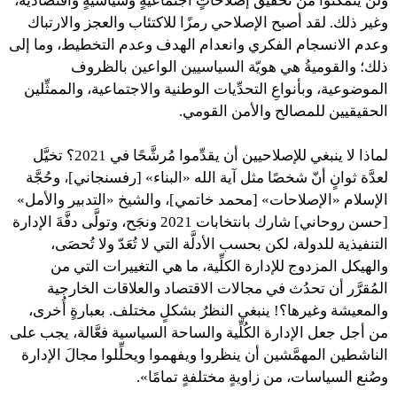
ولن يتمكَّنوا من تحقيق إصلاحاتٍ اجتماعيةٍ وسياسيةٍ واقتصادية،
وغير ذلك. لقد أصبح الإصلاحي رمزًا للاكتئاب والعجز والارتباك
وعدم الانسجام الفكري وانعدام الهدف وعدم التخطيط، وما إلى
ذلك؛ والقوميةُ هي هويّة السياسيين الواعين بالظروف
الموضوعية، وبأنواعِ التحدِّيات الوطنية والاجتماعية، والممثِّلين
الحقيقيين للمصالح والأمن القومي.
لماذا لا ينبغي للإصلاحيين أن يقدِّموا مُرشَّحًا في 2021؟ تخيَّل
لعدَّة ثوانٍ أنّ شخصًا مثل آية الله «البناء» [رفسنجاني]، وحُجَّة
الإسلام «الإصلاحات» [محمد خاتمي]، والشيخ «التدبير والأمل»
[حسن روحاني] شارك بانتخابات 2021 ونجَح، وتولَّى دفَّةَ الإدارة
التنفيذية للدولة، لكن بحسب الأدلَّة التي لا تُعَدّ ولا تُحصَى،
والهيكل المزدوج للإدارة الكلِّية، ما هي التغييرات التي من
المُقرَّر أن تحدُث في مجالات الاقتصاد والعلاقات الخارجية
والمعيشة وغيرها؟! ينبغي النظرُ بشكلٍ مختلف. بعبارةٍ أُخرى،
من أجل جعل الإدارة الكُلِّية والساحة السياسية فعَّالة، يجب على
الناشطين المهمَّشين أن ينظروا ويفهموا ويحلِّلوا مجالَ الإدارة
وصُنع السياسات، من زاويةٍ مختلفةٍ تمامًا».