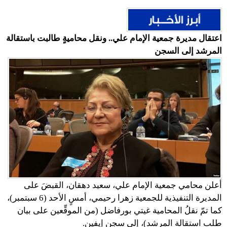
اعتقال مديرة جمعية الإمام علي.. ونقل محاميةٍ طالبت باستقالة
المرشد إلى السجن
أعلن محامي جمعية الإمام علي، سعيد دهقان، القبضَ على
المديرة التنفيذية للجمعية زهرا رحيمي، أمسٍ الأحد (6 سبتمبر)،
كما تمّ نقلُ المحامية غيتي بورفاضل (من الموقِّعين على بيان
طلب استقالة المرشد)، إلى سجن إيفين.