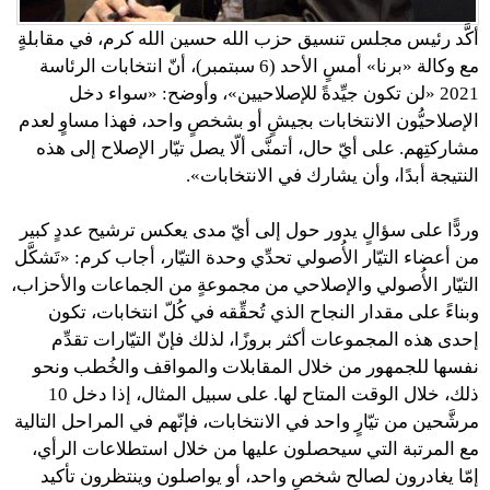
أكَّد رئيس مجلس تنسيق حزب الله حسين الله كرم، في مقابلةٍ
مع وكالة «برنا» أمسٍ الأحد (6 سبتمبر)، أنّ انتخابات الرئاسة
2021 «لن تكون جيِّدةً للإصلاحيين»، وأوضح: «سواء دخل
الإصلاحيُّون الانتخابات بجيشٍ أو بشخصٍ واحد، فهذا مساوٍ لعدم
مشاركتِهم. على أيّ حال، أتمنَّى ألّا يصل تيّار الإصلاح إلى هذه
النتيجة أبدًا، وأن يشارك في الانتخابات».
وردًّا على سؤالٍ يدور حول إلى أيّ مدى يعكس ترشيح عددٍ كبير
من أعضاء التيّار الأُصولي تحدِّي وحدة التيّار، أجاب كرم: «تَشكَّل
التيّار الأُصولي والإصلاحي من مجموعةٍ من الجماعات والأحزاب،
وبناءً على مقدار النجاح الذي تُحقِّقه في كُلّ انتخابات، تكون
إحدى هذه المجموعات أكثر بروزًا، لذلك فإنّ التيّارات تقدِّم
نفسها للجمهور من خلال المقابلات والمواقف والخُطب ونحو
ذلك، خلال الوقت المتاح لها. على سبيل المثال، إذا دخل 10
مرشَّحين من تيّارٍ واحد في الانتخابات، فإنّهم في المراحل التالية
مع المرتبة التي سيحصلون عليها من خلال استطلاعات الرأي،
إمّا يغادرون لصالح شخصٍ واحد، أو يواصلون وينتظرون تأكيد