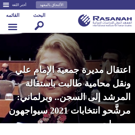
الألتحاق بالمعهد
أختر اللغة
البحث
القائمه
اعتقال مديرة جمعية الإمام علي
ونقل محامية طالبت باستقالة
المرشد إلى السجن.. وبرلماني:
مرشَّحو انتخابات 2021 سيواجهون
صعوبات