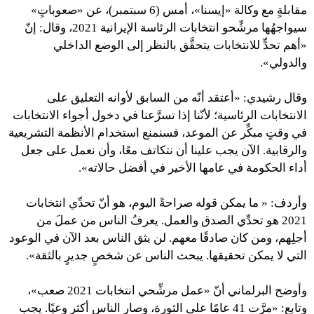
مقابلةٍ مع وكالة «إيسنا»، أمس (6 سبتمبر)، عن «صعوباتٍ»
سيواجهُها مرشِّحو انتخابات الرئاسة الإيرانية 2021، وقال: إنّ
«أهم تحدٍّ للانتخابات يتحقَّق بالنظر إلى الوضع الداخلي
والدولي».
وقال رشيدي: «أعتقد أنّه من السابق لأوانه التعليق على
الانتخابات الرئاسية؛ لأنّنا إذا تسرَّعنا في دخول أجواء الانتخابات
في وقتٍ مبكِّر عن الموعد، فسنمنع استخدام الأنظمة التشريعية
والرقابية. الآن يجب علينا أن نتكاتف معًا، وأن نعمل على جعل
أداء الحكومة في عامها الأخير في أفضل حالاته».
وأردف: « ما يمكن قوله صراحةً اليوم، هو أنّ تحدِّي انتخابات
2021 هو تحدِّي الصدق والعمل. يعرفُ الناس من عملَ من
أجلِهم، ومن كان صادقًا معهم. لن يثق الناس بعد الآن في الوعود
التي لا يمكن تحقيقها. يبحث الناس عن شخصٍ جديرٍ بالثقة».
وأوضح البرلماني أنّ «عمل مرشِّحي انتخابات 2021 صعب»،
وتابع: «مرَّت 41 عامًا على الثورة، وصار الناس أكثر وعيًا. يجب