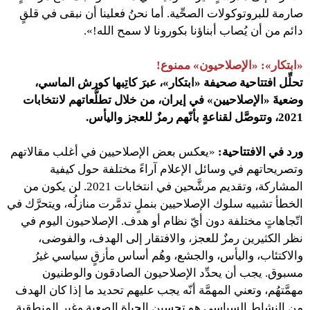
صارمة للبروتوكولات الصحِّية. أما نحنُ فعلينا أن نبقى في قلقٍ
دائم من أن يُصاب أبناؤنا بكورونا لا سمح الله!».
«ابتكار»: «الإصلاحيون» ممنوع!
تحلِّل افتتاحية صحيفة «ابتكار»، عبرَ كاتِبها كورش الماسي،
وضعيةَ «الإصلاحيين» في إيران، من خلال تطلُّعاتهم لانتخابات
2021، وتتوصَّل لقناعةٍ بأنّهم رمزٌ للعجز واليأس.
ورد في الافتتاحية:
«يعكس بعض الإصلاحيين في أغلب مقالاتهم
وتصريحاتهم في وسائل الإعلام آراءً مختلفة حول كيفية
المشاركة، وتقديم مرشَّحين في انتخابات 2021. لن يكون من
الخطأ تشبيه سلوك الإصلاحيين بنملٍ تدمَّرت منازلُه، ويتحرَّك في
اتّجاهاتٍ مختلفة دون أيّ نظام أو هدف. الإصلاحيون اليوم في
نظر الكثيرين رمزٌ للعجز، والافتقار إلى الهدف، والفوضى،
والاكتئاب، واليأس، والجشع، وهُم أساس مأزقٍ سياسي غيرُ
مسبوق. يجب أن يحدِّد الإصلاحيون الصادقون والوطنيون
مهمَّتهُم، وتعني المهمَّة أنّه يجب عليهم تحديد ما إذا كان الهدف
من النشاط السياسي هو تحسين الحياة الصعبة وغير المنطقية