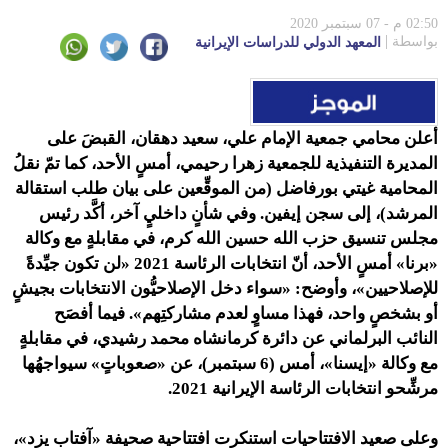
02:50 م - 07 سبتمبر 2020
بواسطة
المعهد الدولي للدراسات الإيرانية
أعلن محامي جمعية الإمام علي، سعيد دهقان، القبضَ على
المديرة التنفيذية للجمعية زهرا رحيمي، أمسٍ الأحد، كما تمّ نقلُ
المحامية غيتي بورفاضل (من الموقِّعين على بيان طلب استقالة
المرشد)، إلى سجن إيفين. وفي شأنٍ داخليٍ آخر،
أكَّد رئيس
مجلس تنسيق حزب الله حسين الله كرم، في مقابلةٍ مع وكالة
«برنا» أمسٍ الأحد، أنّ انتخابات الرئاسة 2021 «لن تكون جيِّدةً
للإصلاحيين»، وأوضح: «سواء دخل الإصلاحيُّون الانتخابات بجيشٍ
أو بشخصٍ واحد، فهذا مساوٍ لعدم مشاركتِهم». فيما أفصَح
النائب البرلماني عن دائرة كرمانشاه محمد رشيدي، في مقابلةٍ
مع وكالة «إيسنا»، أمس (6 سبتمبر)، عن «صعوباتٍ» سيواجهُها
مرشِّحو انتخابات الرئاسة الإيرانية 2021.
وعلى صعيد الافتتاحيات استنكرت افتتاحية صحيفة «آفتاب يزد»،