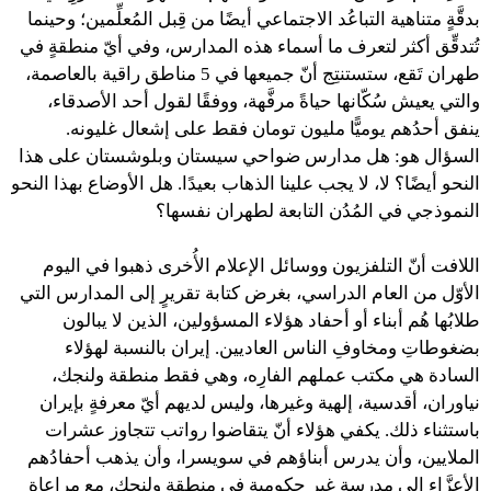
بدقَّةٍ متناهية التباعُد الاجتماعي أيضًا من قِبل المُعلِّمين؛ وحينما
تُتدقِّق أكثر لتعرف ما أسماء هذه المدارس، وفي أيّ منطقةٍ في
طهران تَقع، ستستنتِج أنّ جميعها في 5 مناطق راقية بالعاصمة،
والتي يعيش سُكّانها حياةً مرفَّهة، ووفقًا لقول أحد الأصدقاء،
ينفق أحدُهم يوميًّا مليون تومان فقط على إشعال غليونه.
السؤال هو: هل مدارس ضواحي سيستان وبلوشستان على هذا
النحو أيضًا؟ لا، لا يجب علينا الذهاب بعيدًا. هل الأوضاع بهذا النحو
النموذجي في المُدُن التابعة لطهران نفسها؟
اللافت أنّ التلفزيون ووسائل الإعلام الأُخرى ذهبوا في اليوم
الأوّل من العام الدراسي، بغرض كتابة تقريرٍ إلى المدارس التي
طلابُها هُم أبناء أو أحفاد هؤلاء المسؤولين، الذين لا يبالون
بضغوطاتِ ومخاوفِ الناس العاديين. إيران بالنسبة لهؤلاء
السادة هي مكتب عملهم الفارِه، وهي فقط منطقة ولنجك،
نياوران، أقدسية، إلهية وغيرها، وليس لديهم أيّ معرفةٍ بإيران
باستثناء ذلك. يكفي هؤلاء أنّ يتقاضوا رواتب تتجاوز عشرات
الملايين، وأن يدرس أبناؤهم في سويسرا، وأن يذهب أحفادُهم
الأعزَّاء إلى مدرسةٍ غير حكومية في منطقة ولنجك، مع مراعاةٍ