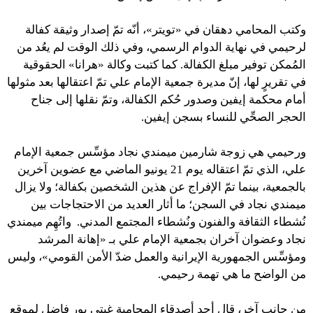
وكتب المحامي دهقان في «تويتر»، أنّه تمّ إصدار وثيقة كفالة
لرحيمي في نهاية الدوام الرسمي، وفي ذلك الوقت لم يعُد من
المُمكن توفير مبلغ الكفالة. كما كتبت وكالة «هرانا» الحقوقية
في تقريرٍ لها، إنّ مديرة جمعية الإمام علي تمّ اعتقالها بعد مثولها
أمام محكمة إيفين وصدور حُكم الكفالة، وتمّ نقلها إلى جناح
الحجر الصحِّي للنساء بسجن إيفين.
ورحيمي هي زوجة شارمين ميمندي نجاد مؤسِّس جمعية الإمام
علي، الذي تمّ اعتقاله يوم 21 يونيو الماضي مع عضوين آخرين
بالجمعية، بينما تمّ الإفراج عن هذين الشخصين بكفالة؛ ولا يزال
ميمندي نجاد في السجن؛ ما أثار العديد من الاحتجاجات بين
نُشطاء الثقافة والفنون ونُشطاء المجتمع المدني. واتُهِم ميمندي
نجاد وعضوان آخران بجمعية الإمام علي بـ «إهانة المرشد
ومؤسِّس الجمهورية الإيرانية والعمل ضدّ الأمن القومي»، وليس
من الواضح ما هي تهمة رحيمي.
من جانبٍ آخر، قال أحد أصدقاء المحامية غيتي بور فاضل لموقع