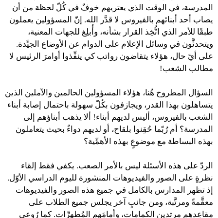
المدرسة، في الوقت الذي يعتريهم خوفٌ في كُلّ لحظة من أن
يصاب أحد أبنائهم بالفيروس لا قدَّر الله. إنّ المسؤولين يعملون
طبقًا للأمر الذي اتُّخِذ القرار بشأنه، وأُبلِغ للجهات المعنية،
ويتحدثَّون في وسائل الإعلام على الدوام عن الأوضاع الجيِّدة.
على أيّ حال، هؤلاء يتقاضون رواتب كي ينفِّذوا أوامرَ الرئيس لا
مطالب الشعب!
السؤال المطروح هُنا، هؤلاء المسؤولين الحالمين والآملين الذين
يتساهلون بهذا القدر، ويجازفون بكُلّ سهولة باحتمال إصابة أبناء
الشعب بالفيروس، أليس لديهم أبناء! ألا يذهب أبناؤهم إلى
المدرسة؟ أم رُبّما حُقِنوا بلقاح، أو لديهم دواءٌ بحيث يتعاملون
بهذه البساطة مع موضوعٍ بهذه الأهمِّية؟
الردّ على هذه الأسئلة ليس بالأمر الصعب. يكفي فقط إلقاء
نظرةٍ على الصور والفيديوهات المنشورة لليوم الدراسي الأوّل.
إذ تظهر المدارس بالكامل في جميع هذه الصور والفيديوهات
معقَّمةً ومرتَّبة، ومن جانبٍ آخر يجلس جميع الطلاب على
مقاعِدهم مرتدين الكمامات، وأمامَهم المُطهرِّات. كما رُوِعي