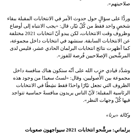
صلاحيتهم».
وردًّا على سؤالٍ حول حدوث الأمر في الانتخابات المقبلة ببقاء
شخصٍ واحد فقط من كُلّ تيّار، قال: «يجب الانتباه إلى أوضاع
وظروف وقت الانتخابات، لكن يبدو أنّ انتخابات 2021 مختلفة
عن الانتخابات السابقة. سنشهد في انتخابات داخل مجموعة،
كما أظهرت نتائج انتخابات البرلمان الحادي عشر، فليس لدى
المرشَّحين الإصلاحيين فُرصة للفوز».
وشدَّد قيادي حزب الله على أنّه ستكون هناك منافسة داخل
مجموعة بين الأُصوليين، وقال: «لستُ سعيدًا من وجود هذه
الظروف التي تجعل تيّارًا واحدًا فقط نشِطًا في الانتخابات
الرئاسية المقبلة؛ لأنّ الناس يريدون منافسةً حماسية تتواجد
فيها كُلّ وجهات النظر».
وكالة «برنا»
برلماني: مرشَّحو انتخابات 2021 سيواجهون صعوبات