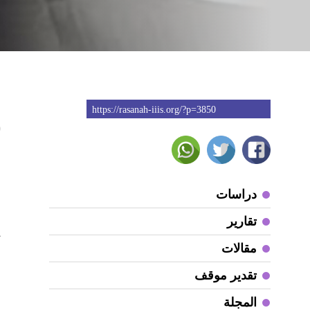
https://rasanah-iiis.org/?p=3850
0
أ
ا
دراسات
و
تقارير
ي
مقالات
ا
و
تقدير موقف
ا
المجلة