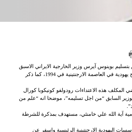
تسليم بوينوس آيرس وزير الخارجية الايراني الاسبق
علي اكبر ولايتي احد المتهمين في الاعتداء الذي استهدف مصالح يهودية في العاصمة الارجنتينية في 1994، كما ذكر
اضي المكلف هذه الاعتداءات رودولفو كونيكوبا كورال
وزير السابق “من اجل تسليمه”، موضحا انه “علم من
”.
امية آية الله علي خامنئي، مستهدف بمذكرة للشرطة
1994 مبنى جمعية تضم المؤسسات اليهودية الارجنتينية الرئيسية واسفر عن