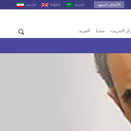
الألتحاق بالمعهد
English
العربية
فارسى
كز التدريب
ميديا
المزيد