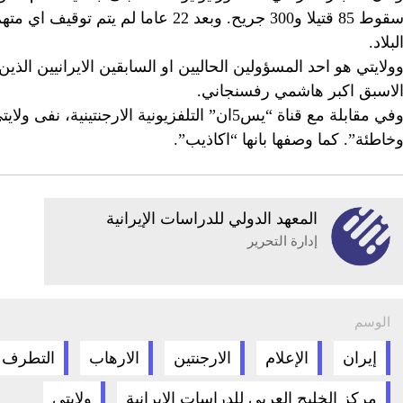
سقوط 85 قتيلا و300 جريح. وبعد 22 عاما
لبلاد.
ولايتي هو احد المسؤولين الحاليين او السابقين الايرانيين الذين 
لاسبق اكبر هاشمي رفسنجاني.
وفي مقابلة مع قناة “يس5ان” التلفزيونية الارجن
خاطئة”. كما وصفها بانها “اكاذيب”.
المعهد الدولي للدراسات الإيرانية
إدارة التحرير
الوسم
إيران
الإعلام
الارجنتين
الارهاب
التطرف ا
مركز الخليج العربي للدراسات الإيرانية
ولايتي