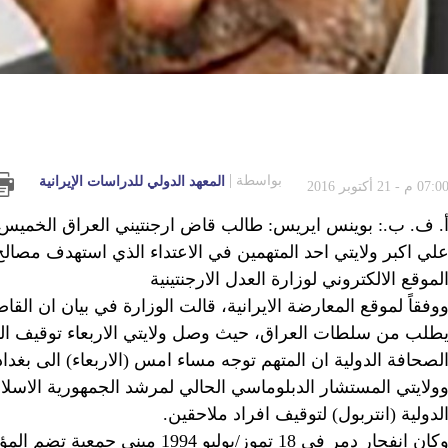
بواسطة
المعهد الدولي للدراسات الإيرانية
07:0 م - 21 أكتوبر 2016
. ف. ب.: بوينس ايريس: طالب قاض ارجنتيني العراق الخميس ب
لموقع الالكتروني لوزارة العدل الارجنتينية
وفقاً لموقع المعارضة الايرانية، قالت الوزارة في بيان ان الق
طلب من سلطات العراق، حيث وصل ولايتي الاربعاء توقيف ال
لصحافة الدولية ان المتهم توجه مساء امس (الاربعاء) الى بغداد
ولايتي المستشار الدبلوماسي الحالي لمرشد الجمهورية الاسل
لدولية (انتربول) لتوقيف افراد ملاحقين.
وكان انفجار دمر في 18 تموز/يوليو 