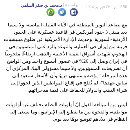
بواسطة
د.محمد بن صقر السلمي
12:50 م - 06 فبراير 2024
مع تصاعد التوتر بالمنطقة في الأيام القليلة الماضية، ولا سيما
بعد مقتل 3 جنود أمريكيين في قاعدة عسكرية على الحدود
الأردنية-السورية، وحديث الإدارة الأمريكية عن ضلوع ميليشيات
قريبة من إيران في العملية، والتوعد بالرد على المتسببين في
الهجوم، شهدت أسواق العملة الأجنبية والذهب ارتفاعًا ملحوظًا
في إيران وصل إلى 20% في غضون أسبوع واحد. ومن الواضح
أن تصريحات المسؤولين، ولا سيما مسؤولي البنك المركزي أن
هذه المرحلة “مؤقتة وستنتهي قريبًا وأن الأسعار ستعود إلى
سابق عهدها”، لم تُفلح في إقناع المواطنين الذين لجؤوا إلى
شراء الذهب والدولار للحفاظ على قيمة مدخراتهم.
ليس من المبالغة القول إنّ أولويات النظام تختلف عن أولويات
مواطنيه، والفجوة بين ما يتطلع إليه الإيرانيون وما يسعى إليه
النظام في بلادهم تتوسع يومًا بعد يوم.