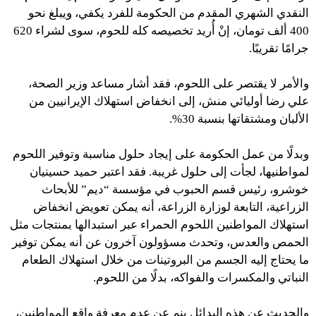
النقدي الشهري المقدم من الحكومة للفرد يكفي، ويبلغ نحو
400 ألف تومان، إنْ أُريد تخصيصه كله للحوم، سوى لشراء 620
جرامًا تقريبًا.
والأمر لا يقتصر على اللحوم، فقد أشار مساعد وزير الصحة،
علي رضا أوليائي منش، إلى انخفاض استهلاك الإيرانيين من
الألبان ومشتقاتها بنسبة 30%.
وبدلًا من عمل الحكومة على إيجاد حلول مناسبة وتوفير اللحوم
لمواطنيها، لجأت إلى حلول غريبة. فقد اعتبر حميد حسينيان
خوشرو، رئيس قسم الحبوب في مؤسسة “ديم” للأبحاث
الزراعية، التابعة لوزارة الزراعة، أنه يمكن تعويض انخفاض
استهلاك المواطنين اللحوم الحمراء عبر استبدالها بمنتجات مثل
الحمص والعدس، وتحدث مسؤولون آخرون عن أنه يمكن توفير
ما يحتاج إليه الجسم من البروتينات من خلال استهلاك الطعام
النباتي والمكسرات والفواكه، بدلًا من اللحوم.
والحديث عن هذه البدائل ينم عن عدم معرفة واقع المواطنين،