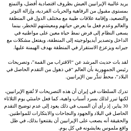
يريد غالبية الإيرانيين العيش بظروف اقتصادية أفضل، والتمتع
بمستوى مقبول من الرفاهية والحريات الفردية، وإزالة التوتر
والتصعيد، وإقامة علاقات طيبة مع مختلف الدول في المنطقة
والعالم وعدم فعل ما يعرض حياتهم ومعيشتهم للخطر، بينما
يسعى النظام إلى فرض نمط حياة معين على مواطنيه في
الداخل وتصدير أيديولوجيته إلى المنطقة، ويفتعل مشكلات مع
جيرانه ويزعزع الاستقرار في المنطقة بهدف الهيمنة عليها.
لقد بات حديث المرشد عن “الاقتراب من القمة”، وتصريحات
رئيس الجمهورية بأن العالم “في ذهول من التقدم الحاصل في
البلاد”، محطَّ تندُّر بين الإيرانيين.
تدرك السلطات في إيران أن هذه التصريحات لا تُقنع الإيرانيين،
لكنها تبرر لذلك بسرد أسباب واهية، كما فعل خامنئي يوم الثلاثاء
30 يناير، إذ رأى أن السبب في ذلك يعود إلى عدم توضيح التقدم
الحاصل في البلاد والجهود والنجاحات والابتكارات للمواطنين.
والحقيقة أنه يصعب على الإيرانيين أن يقتنعوا بذلك، في ظل
واقع ملموس يعايشونه في كل يوم.