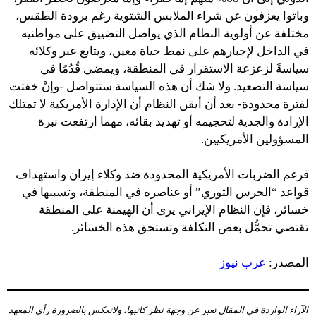
وباتوا يعزفون عن شراء الملابس الشتوية رغم برودة الطقس،
مختلفة عن أولوية النظام الذي يواصل التضييق على مواطنيه
في الداخل لإجبارهم على نمط حياة معين، ويتابع عبر وكلائه
سياسةً لزعزعة الاستقرار في المنطقة، ويمضي قُدُمًا في
سياسة التصعيد. ولا شك أن هذه السياسة ستتواصل -وإنْ خفتت
لفترة محدودة- بعد أن أيقن النظام أن الإدارة الأمريكية لا تمتلك
الإرادة والجدية لتحجيمه أو تهديد بقائه، مهما ارتفعت نبرة
المسؤولين الأمريكيين.
فرغم الضربات الأمريكية المحدودة ضد وكلاء إيران واستهداف
قواعد “الحرس الثوري” أو عناصره في المنطقة، وتسببها في
خسائر، فإن النظام الإيراني يرى أن الهيمنة على المنطقة
تقتضي تحمُّل بعض التكلفة وتستحق هذه الخسائر.
المصدر:
عرب نيوز
الآراء الواردة في المقال تعبر عن وجهة نظر كاتبها، ولاتعكس بالضرورة رأي المعهد