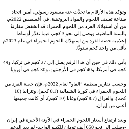
وتؤكد هذه الأرقام ما تحدَّث عنه مسعود رسولي، أمين اتحاد
صناعة تغليف اللحوم والمواد البروتينية، في أغسطس 2022م،
من أن استهلاك الفرد من اللحوم الحمراء قد انخفض مقارنةً
بالسنة الماضية، ووصل إلى نحو 3 كجم، فيما تقدِّر أوساط
إعلامية حصة الفرد من استهلاك اللحوم الحمراء في عام 2023م
بأقل من واحد كجم سنويًّا.
يأتي ذلك في حين أن هذا الرقم يصل إلى 27 كجم في تركيا، و49
كجم في أمريكا، و40 كجم في الأرجنتين، و30 كجم في أوروبا.
وحسب تقارير منظمة “الفاو” لعام 2022م، فإن حصة الفرد من
اللحوم الحمراء في كوريا الشمالية (8.1 كجم)، وتنزانيا (10
كجم)، والعراق (8.7 كجم) وغانا (10 كجم)، أي كانت جميعها
أعلى من إيران.
وبعد ارتفاع أسعار اللحوم الحمراء في الآونة الأخيرة في إيران
-وصلت إلى نحو 650 ألف تومان للكيلو الواحد- لم يعد الدعم