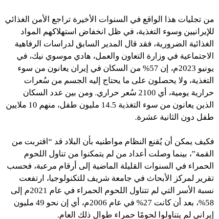
من تجليات هذا الواقع في السنوات الأخيرة تراجع الأمن الغذائي
للإيرانيين وسوء التغذية، في ظل انخفاض استهلاكهم المواد
الغذائية الضرورية، فقد قال المدير السابق لدراسات الرفاهية
الاجتماعية في وزارة التعاون والعمل، هادي موسوي نيك، في
يونيو 2023م، إن 57% من السكان في إيران يعانون من سوء
التغذية، ولا يحصلون على ما يحتاج إليه الجسم من سُعرات
حرارية يومية، أي 2100 سُعر حراري. ومن بين عدد السكان
الذين يعانون من سوء التغذية 14.5 مليون طفل، منهم 10 ملايين
طفل دون الثانية عشرة.
فكيف يمكن أن يُقنع النظام مواطنيه بأن البلاد قد “اقتربت من
القمة”، بينما وصلت أعداد من لم يتمكنوا من تناول اللحوم
الحمراء في السنوات القليلة الماضية إلى أرقام مرعبة، فحسب
تقرير لمركز الأبحاث في جامعة شريف للتكنولوجيا، ارتفعت
نسبة الأسر التي لم تتناول اللحوم الحمراء في عام 2021م إلى
58%، بعد أن كانت 27% في عام 2006م، أي إن نحو 49 مليون
إيراني لم يتناولوا لحومًا حمراء طوال ذلك العام.