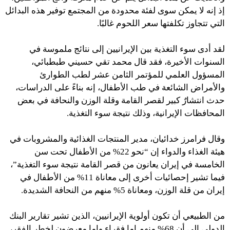
إذ إنه لا يمكن سوى لفئة محدودة من المجتمع توفير هذه البدائل
التي تتجاوز تكلفتها سعر اللحوم غالبًا.
لقد أدى سوء التغذية بين الإيرانيين إلى نتائج ملموسة في
السنوات الأخيرة، فقد قال محمد تقي حسيني طبطبائي،
المسؤول العلمي للمؤتمر الثامن عشر لطب الطوارئ
والأمراض الشائعة في طب الأطفال، إنه بناءً على الدراسات،
حدث انتشارٌ كبير لقصر القامة وقلة الوزن والنحافة في بعض
المحافظات الإيرانية، وذلك نتيجة سوء التغذية.
وقال فرامرز خدائيان، مدير المنتجات الغذائية والمشروبات في
هيئة الغذاء والدواء إن “نحو 22% من الأطفال تحت سن
الخامسة في إيران يعانون من قصر القامة نتيجة سوء التغذية”،
فيما تشير إحصائيات أخرى إلى معاناة 11% من الأطفال في
إيران من قلة الوزن، ومعاناة 5% منهم من النحافة الشديدة.
من الطبيعي أن تكون أولوية الإيرانيين، الذين تشير تقارير البنك
الدولي إلى أن 68% منهم إما فقراء وإما معرضون لخطر الفقر،