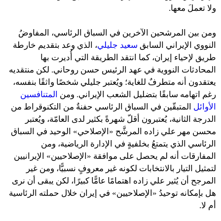
ولا تعملَ معها.
ومن بين المرشحين الآخرين في السباق الرئاسي، المفاوضُ
النووي الإيراني السابق
سعيد جليلي
، الذي وعد بتقديم خارطة
طريق لإحياء إيران، كما انتقد الطريقة التي أُديرت بها
المحادثات النووية في عهد الرئيس حسن روحاني. لكن منتقديه
يعتقدون أنه متطرفٌ للغاية؛ ويُعتبر جليلي شخصًا واثقًا بنفسه،
رغم اتهامه سابقًا بتضليل الشعب الإيراني. ومن
المتنافسين
الأوائل
المتبقّين في السباق الرئاسي حفنةٌ من التكنوقراط من
الدرجة الثانية، يُعتبرون أقلّ شهرةً بكثير لدى العامّة، ويُعتبر
محسن مهر علي زاده المرشَّح «الإصلاحي» الوحيد في السباق
الرئاسي الذي يتمتعُ بخلفيةٍ في الإدارة الرياضية، ومن
المفارقات أنه لم يحصل على موافقة «الإصلاحيين» الإيرانيين
لتمثيل التيار بالانتخابات لكونه غير معروفٍ نسبيًّا، ومن غير
المرجح أن يُثير علي زاده اهتمامًا عامًّا كبيرًا، لكن يبقى أن نرى
هل بإمكانه توحيدُ «الإصلاحيين» في إيران خلال حملته الرئاسية
أم لا.