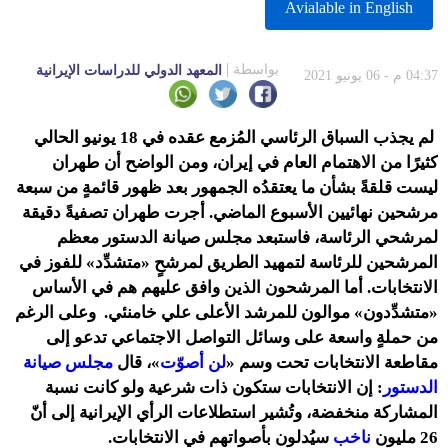
Avialable in English
بواسطة
المعهد الدولي للدراسات الإيرانية
04:37 م - 06 يونيو 2021
لم يجذب السباق الرئاسي المُزمع عقده في 18 يونيو الحالي
كثيرًا من الاهتمام العام في إيران، ومن الواضح أن طهران
ليست قلقةً بشأن ما يعتقدُه الجمهور بعد ظهور قائمةٍ من سبعة
مرشحين نهائيين الأسبوع الماضي. أجرت طهران تصفيةً دقيقة
لمرشحي الرئاسة، فاستبعد مجلس صيانة الدستور معظم
المرشحين للرئاسة لتمهيد الطريق لمرشحٍ «متشدِّد» للفوز في
الانتخابات. أما المرشحون الذين وافق عليهم هم في الأساس
«متشدِّدون» موالون للمرشد الأعلى علي خامنئي. وعلى الرغم
من حملةٍ واسعة على وسائل التواصل الاجتماعي تدعو إلى
مقاطعة الانتخابات تحت وسم «
لن أصوّت
»، قال
مجلس صيانة
الدستور
: إن الانتخابات ستكون ذات شرعية ولو كانت نسبة
المشاركة منخفضة، وتُشير استطلاعات الرأي الإيرانية إلى أنّ
26 مليون
ناخب
سيُدلون بأصواتهم في الانتخابات.