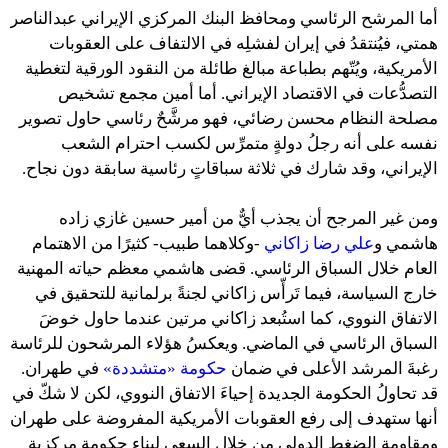
أما المرشح الرئاسي ومحافظ البنك المركزي الإيراني عبدالناصر
همتي، فيُنتقدُ في إيران لفشلِه في الالتفاف على العقوبات
الأمريكية، ويُتّهم بطباعة مبالغ طائلة من النقود الورقية لتغطية
التصدُّعات في الاقتصاد الإيراني. أما أمين مجمع تشخيص
مصلحة النظام محسن رضائي، فهو مرشَّحٌ رئاسي حاول تصوير
نفسه على أنه رجلُ دولةٍ متمرِّس لكسب احترام الشعب
الإيراني، وقد شارك في ثلاثة سباقاتٍ رئاسية سابقة دون نجاح.
ومن غير المرجح أن يجذب أيٌّ من أمير حسين غازي زاده
هاشمي و
علي رضا زاكاني
-وكلاهما طبيب- كثيرًا من الاهتمام
العام خلال السباق الرئاسي. قضى هاشمي معظم حياته المهنية
خارج السياسة، فيما تَرأّس زاكاني لجنةً برلمانية للتحقيق في
الاتفاق النووي، كما استُبعد زاكاني مرتين عندما حاول خوضَ
السباق الرئاسي في الماضي. ويعكسُ هؤلاء المرشحون للرئاسة
رغبةَ المرشد الأعلى في ضمان
حكومة «متشددة»
في طهران.
قد تحاولُ الحكومة الجديدة إحياءَ الاتفاق النووي، لكن لا شكّ في
أنها ستهدف إلى رفع العقوبات الأمريكية المفروضة على طهران
ومقاومة الضغط الدولي من خلال السعي لبناء حكومةٍ مركزيةٍ