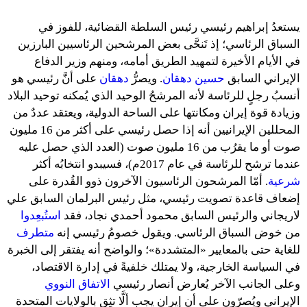
يستعدُ إبراهيم رئيسي رئيس السلطة القضائية، للفوز في
السباق الرئاسي؛ إذ تَنحَّى بعض المرشحين الرئاسيين البارزين
في الأيام الأخيرة لتمهيد الطريق أمامه، ومنهم وزير الدفاع
الإيراني السابق
حسين دهقان
. ويصرُّ
دهقان
على أنَّ رئيسي هو
أنسبُ رجلٍ للرئاسة لأنه المرشحُ الوحيد الذي يُمكنه توحيد البلاد
وزيادة قوة إيران ومكانتها على الساحة الدولية، ويعتقد عددٌ من
المحللين الإيرانيين أنه إذا حصل رئيسي على أكثر من 16 مليون
صوت أو ما يقرُب من 16 مليون صوت (العدد الذي حصل عليه
عندما ترشح للرئاسة في عام 2017م)، فسيبدو انتخابُه أكثر
شرعية
. أمّا المرشحون الرئاسيون الآخرون ذوو القُدرة على
إضعاف قاعدة تصويت رئيسي، مثل رئيس البرلمان السابق علي
لاريجاني والرئيس السابق محمود أحمدي نجاد، فقد
استُبعِدوا
من خوض السباق الرئاسي. ويقول خصومُ رئيسي إنه
متطرف
للغاية حتى بالمعايير «المتشددة»؛ والواضح أنه يفتقر إلى الخبرة
في السياسة الخارجية، ولا يمتلك خلفيةً في إدارة الاقتصاد،
وعلى الجانب الآخر يُعارض أنصار رئيسي
الاتفاق النووي
الإيراني ويُصرّون على أن إيران يجب ألَّا تثِق بالولايات المتحدة