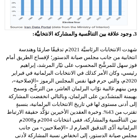
3. وجود علاقة بين التنافُسية والمشاركة الانتخابيَّة:
شهدت الانتخابات الرئاسيَّة 2021م تدقيقًا صارمًا وهندسة
انتخابية من جانب مجلس صيانة الدستور؛ لإفساح الطريق أمام
فوز سهل للمرشَّح المحسوب على تيّار المرشد، إبراهيم
رئيسي، وكان الأمر كذلك في الانتخابات البرلمانية في فبراير
2020م، والتي حرم فيها نفس المجلس الرموز «الإصلاحية»،
ومن بينهم غالبية نوّاب البرلمان العاشر، من الترشُّح، وسمح
بهيمنة المتشدِّدين على البرلمان، وبالتالي انخفضت المشاركة
إلى أدنى مستوى لها في تاريخ الانتخابات البرلمانية، بنسبةٍ
تقترب من 43%. وخبرة العقدين الأخيرين تؤكِّد حقيقة الارتباط
بين التنافُسية والمشاركة، ففي انتخابات 2004م و2008م
البرلمانية أدَّى التدقيق الصارم لـ «الإصلاحيين» من جانب
مجلس صيانة الدستور، إلى انخفاض نسبة المشاركة لأدنى