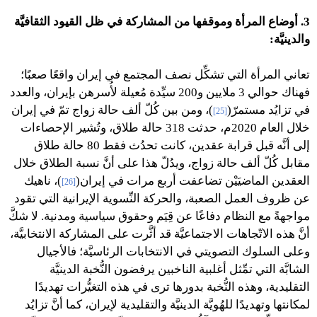
3. أوضاع المرأة وموقفها من المشاركة في ظل القيود الثقافيَّة
والدينيَّة:
تعاني المرأة التي تشكِّل نصف المجتمع في إيران واقعًا صعبًا؛
فهناك حوالي 3 ملايين و200 سيِّدة مُعيلة لأُسرهن بإيران، والعدد
في تزايُد مستمرّ(
)، ومن بين كُلّ ألف حالة زواج تمّ في إيران
[25]
خلال العام 2020م، حدثت 318 حالة طلاق، وتُشير الإحصاءات
إلى أنَّه قبل قرابة عقدين، كانت تحدُث فقط 80 حالة طلاق
مقابل كُلّ ألف حالة زواج، ويدُلّ هذا على أنَّ نسبة الطلاق خلال
العقدين الماضيَيْن تضاعفت أربع مرات في إيران(
)، ناهيك
[26]
عن ظروف العمل الصعبة، والحركة النِّسوية الإيرانية التي تقود
مواجهةً مع النظام دفاعًا عن قِيَم وحقوق سياسية ومدنية. لا شكَّ
أنَّ هذه الاتّجاهات الاجتماعيَّة قد أثَّرت على المشاركة الانتخابيَّة،
وعلى السلوك التصويتي في الانتخابات الرئاسيَّة؛ فالأجيال
الشابَّة التي تمِّثل أغلبية الناخبين يرفضون النُّخبة الدينيَّة
التقليدية، وهذه النُّخبة بدورها ترى في هذه التغيُّرات تهديدًا
لمكانتها وتهديدًا للهُويَّة الدينيَّة والتقليدية لإيران، كما أنَّ تزايُد