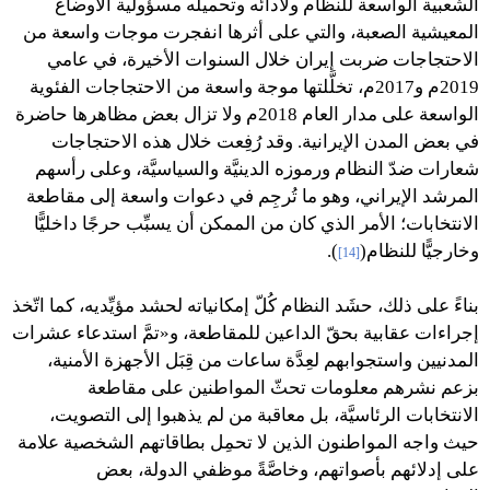
الشعبية الواسعة للنظام ولأدائه وتحميله مسؤولية الأوضاع
المعيشية الصعبة، والتي على أثرها انفجرت موجات واسعة من
الاحتجاجات ضربت إيران خلال السنوات الأخيرة، في عامي
2019م و2017م، تخلَّلتها موجة واسعة من الاحتجاجات الفئوية
الواسعة على مدار العام 2018م ولا تزال بعض مظاهرها حاضرة
في بعض المدن الإيرانية. وقد رُفِعت خلال هذه الاحتجاجات
شعارات ضدّ النظام ورموزه الدينيَّة والسياسيَّة، وعلى رأسهم
المرشد الإيراني، وهو ما تُرجِم في دعوات واسعة إلى مقاطعة
الانتخابات؛ الأمر الذي كان من الممكن أن يسبِّب حرجًا داخليًّا
وخارجيًّا للنظام(
).
[14]
بناءً على ذلك، حشَد النظام كُلّ إمكانياته لحشد مؤيِّديه، كما اتّخذ
إجراءات عقابية بحقّ الداعين للمقاطعة، و«تمَّ استدعاء عشرات
المدنيين واستجوابهم لعِدَّة ساعات من قِبَل الأجهزة الأمنية،
بزعم نشرهم معلومات تحثّ المواطنين على مقاطعة
الانتخابات الرئاسيَّة، بل معاقبة من لم يذهبوا إلى التصويت،
حيث واجه المواطنون الذين لا تحمِل بطاقاتهم الشخصية علامة
على إدلائهم بأصواتهم، وخاصَّةً موظفي الدولة، بعض