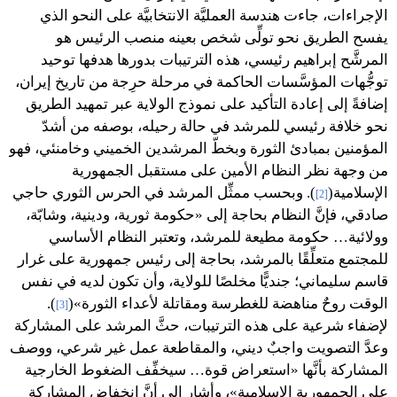
الإجراءات، جاءت هندسة العمليَّة الانتخابيَّة على النحو الذي
يفسح الطريق نحو تولِّى شخص بعينه منصب الرئيس هو
المرشَّح إبراهيم رئيسي، هذه الترتيبات بدورها هدفها توحيد
توجُّهات المؤسَّسات الحاكمة في مرحلة حرِجة من تاريخ إيران،
إضافةً إلى إعادة التأكيد على نموذج الولاية عبر تمهيد الطريق
نحو خلافة رئيسي للمرشد في حالة رحيله، بوصفه من أشدّ
المؤمنين بمبادئ الثورة وبخطّ المرشدين الخميني وخامنئي، فهو
من وجهة نظر النظام الأمين على مستقبل الجمهورية
الإسلامية(
). وبحسب ممثِّل المرشد في الحرس الثوري حاجي
[2]
صادقي، فإنَّ النظام بحاجة إلى «حكومة ثورية، ودينية، وشابّة،
وولائية… حكومة مطيعة للمرشد، وتعتبر النظام الأساسي
للمجتمع متعلِّقًا بالمرشد، بحاجة إلى رئيس جمهورية على غرار
قاسم سليماني؛ جنديًّا مخلصًا للولاية، وأن تكون لديه في نفس
الوقت روحٌ مناهضة للغطرسة ومقاتلة لأعداء الثورة»(
).
[3]
لإضفاء شرعية على هذه الترتيبات، حثَّ المرشد على المشاركة
وعدَّ التصويت واجبٌ ديني، والمقاطعة عمل غير شرعي، ووصف
المشاركة بأنَّها «استعراض قوة… سيخفِّف الضغوط الخارجية
على الجمهورية الإسلامية»، وأشار إلى أنَّ انخفاض المشاركة