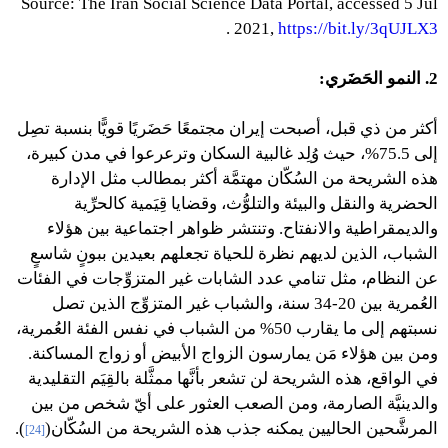
Source: The Iran Social Science Data Portal, accessed 5 Jul
.
2021,
https://bit.ly/3qUJLX3
2. النمو الحَضَري:
أكثر من ذي قبل، أصبحت إيران مجتمعًا حَضَريًا قويًّا بنسبة تصِل
إلى 75.5%، حيث وُلِد غالبية السكان وترعرعوا في مدن كبيرة،
هذه الشريحة من السُكّان مهتمَّة أكثر بمطالب مثل الإدارة
الحضرية والنقل والبيئة والتلوُّث، وقضايا قِيَمية كالحرِّية
والديمقراطية والانفتاح. وتنتشر ظواهر اجتماعية بين هؤلاء
الشباب، الذين لديهم نظرة للحياة تجعلهم بعيدين ببونٍ شاسعٍ
عن النظام، مثل تنامي عدد الشابات غير المتزوِّجات في الفئات
العُمرية بين 20-34 سنة، والشباب غير المتزوِّج الذين تصل
نسبتهم إلى ما يقارب 50% من الشباب في نفس الفئة العُمرية،
ومن بين هؤلاء مَن يمارسون الزواج الأبيض أو زواج المساكنة.
في الواقع، هذه الشريحة لن تشعر بأنَّها ممثَّلة بالقِيَم التقليدية
والدينيَّة الصارمة، ومن الصعب العثور على أيّ شخص من بين
المرشَّحين الحاليين يمكنه جذب هذه الشريحة من السُكّان(
).
[24]