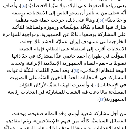
يعني زيادة الضغوط على البلاد، ولا سيَّما الاقتصاديَّة(
)، وأضاف
[4]
أنَّه «على من له تأثير أن يدعو الناس إلى الانتخابات، بوصفه
واجبًا دينيًّا»(
). وبناءً على ذلك، خرجت حملة شبه منظَّمة
[5]
شارك فيها النظام بكافَّة مؤسَّساته ورموزه وفصائله؛ للتأكيد
على المشاركة بوصفها دفاعًا عن الجمهورية، ومواجهة للمؤامرة
الخارجية التي تستهدف إيران. عمليَّة الحشْد تلك جعلت
الانتخابات أقرب إلى استفتاء على النظام، فإمام الجمعة
المؤقَّت في طهران أحمد خاتمي عدَّ المشاركة في حدّ ذاتها
تصويتًا بـ «نعم» لنظام الجمهورية الإسلامية الإيرانية، وتجديد
البيعة للنظام الإسلامي»(
)، وقد انضمّ العُلماء السُنَّة لدعوات
[6]
المشاركة في الانتخابات؛ لحثّ الناخبين السُنَّة على التصويت
في الانتخابات(
)، وأصدرت الهيئة العامَّة لأركان القوّات
[7]
المسلَّحة بيانًا دعت فيه الشعب للمشاركة في انتخابات رئاسة
الجمهورية(
).
[8]
من أجل مشاركة شعبية أوسع، وحَّد النظام صفوفه، ووقفت
الفصائل السياسيَّة كافَّة بمن فيهم «الإصلاحيين»، رغم انتقادهم
لنزاهة الانتخابات، خلف هذا الهدف. لذلك، على الرغم من عمليَّة