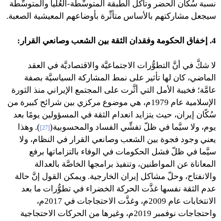
نسبة سُكّان الحضر وتآكُل الطبقة المتوسِّطة-العُليا والمتوسِّطة
سيجعل مشاركتهم بالأساس متأثِّرة بأوضاعهم المعيشية الصعبة.
4. إخفاق الحكومة وفقدان الثقة بين الشعب وصانعي القرار:
لا شكَّ في أنَّ التطوُّرات الاجتماعيَّة والاقتصاديَّة في العقد
الماضي، كان لها تأثير على نمط المشاركة السياسيَّة بصفة
عامَّة؛ فخيبة الأمل التي أثَّرت على المجتمع الإيراني منذ الثورة
الإسلامية عام 1979م، هي موضوع مركزي بين شرائح كبيرة من
سُكّان إيران، حيث يتزايد انعدام الثقة في المسؤولين يومًا بعد
يوم، ولا سيَّما في ظلّ تفشِّي الفساد والمحسوبية(
). وهذا
[27]
يعني وجود فجوة بين الشعب وصانعي القرار في النظام، ولا
سيَّما في ظلّ فشل الحكومات في الوفاء بالتزاماتها برفع
المعاناة عن المواطنين، وتنفيذ برامجها الخاصَّة بالعدالة
والانفتاح، وحلّ مشاكل إيران الخارجية. ويمكن القول إنَّ حالة
عدم الثقة نفسها غذَّت الحركة الخضراء في تطوُّرات ما بعد
الانتخابات عام 2009م، وغذَّت الاحتجاجات في 2017م،
واحتجاجات نوفمبر 2019م، وغيرها من الحركات الاحتجاجية