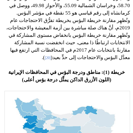
58.70، وخراسان الشمالية 55.09، والأحواز 49.98، ووصل في
كرمانشاه إلى رقم قياسي هو 55 نقطة في مؤشر البؤس.
وتُظهِر مقارنة خريطة البؤس بخريطة تفرُّق الاحتجاجات عام
2019م، أنَّ هناك صلة مباشرة بين أزمة المعيشة والاحتجاجات،
وتُظهِر مقارنة خريطة البؤس بانخفاض مستوى المشاركة في
الانتخابات ارتباطًا ذا معنى، حيث انخفضت نسبة المشاركة
مقارنةً بانتخابات عام 2017م في المحافظات التي ارتفع فيها
معدَّل البؤس والاحتجاجات إلى حدٍّ بعيد(
).
[20]
خريطة (1): مناطق ودرجة البؤس في المحافظات الإيرانية
(اللون الأزرق الداكن يمثِّل درجة بؤس أعلى)