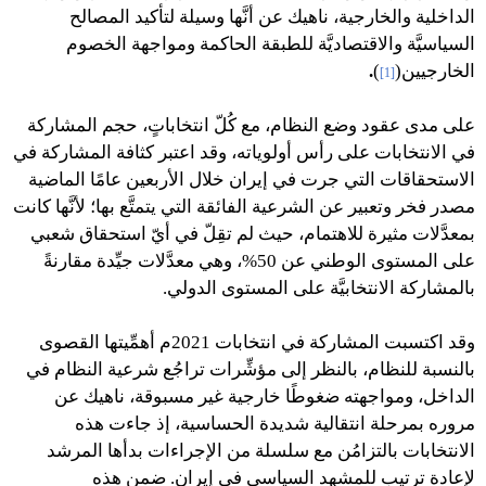
الداخلية والخارجية، ناهيك عن أنَّها وسيلة لتأكيد المصالح
السياسيَّة والاقتصاديَّة للطبقة الحاكمة ومواجهة الخصوم
الخارجيين(
)
.
[1]
على مدى عقود وضع النظام، مع كُلّ انتخاباتٍ، حجم المشاركة
في الانتخابات على رأس أولوياته، وقد اعتبر كثافة المشاركة في
الاستحقاقات التي جرت في إيران خلال الأربعين عامًا الماضية
مصدر فخر وتعبير عن الشرعية الفائقة التي يتمتَّع بها؛ لأنَّها كانت
بمعدَّلات مثيرة للاهتمام، حيث لم تقِلّ في أيّ استحقاق شعبي
على المستوى الوطني عن 50%، وهي معدَّلات جيِّدة مقارنةً
بالمشاركة الانتخابيَّة على المستوى الدولي.
وقد اكتسبت المشاركة في انتخابات 2021م أهمِّيتها القصوى
بالنسبة للنظام، بالنظر إلى مؤشِّرات تراجُع شرعية النظام في
الداخل، ومواجهته ضغوطًا خارجية غير مسبوقة، ناهيك عن
مروره بمرحلة انتقالية شديدة الحساسية، إذ جاءت هذه
الانتخابات بالتزامُن مع سلسلة من الإجراءات بدأها المرشد
لإعادة ترتيب للمشهد السياسي في إيران. ضمن هذه