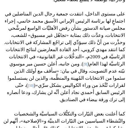
على مستوى الداخل، انتقدت جمعية رجال الدين المناضلين في
اجتماعٍ لها برئاسة الرئيس الإيراني الأسبق محمد خاتمي، إجراء
مجلس صيانة الدستور بشأن رفض الأهليَّات الواسع لمرشَّحي
الانتخابات، وعدَّت ذلك بمثابة «تجاهُل غير مسبوق» للشعب،
وحذَّرت من أنَّ ذلك سيؤدِّي إلى تراجُع المشاركة في الانتخابات.
كما انتقد مهدي كروبي، أحد القادة المعارضين لنتائج الانتخابات
الرئاسيَّة في 2009م، «التدخُّلات غير القانونية» في الانتخابات
الرئاسيَّة لهذا العام(
). ومن جانبه، أعلن حسين مير موسوي
[9]
نيّته عدم التصويت، وقال في بيان: «سأقف مع أولئك الذين
سئموا من الانتخابات المُهينة والمنظَّمة، والذين لن يستسلموا
لقرارات تُتَّخَذ من وراء الكواليس بشكل سرِّي»(
)، حتّى
[10]
الرئيس السابق أحمدي نجاد أعلن أنَّه لن يشارك، ودعا أنصاره
إلى ترك ورقة بيضاء في الصناديق.
كما أعلنت بعض التيّارات والتكتُّلات السياسيَّة والشخصيات
والنُشطاء السياسيين من التيّارات الدينيَّة و«الإصلاحية»، أنَّهم لن