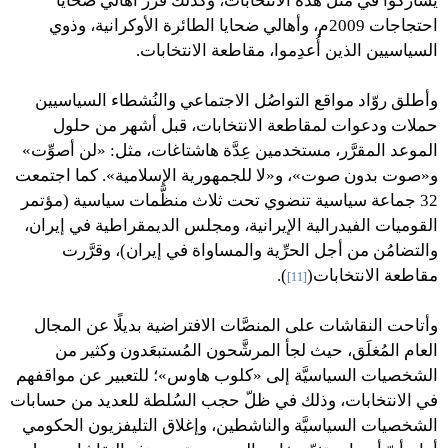
يشاركوا في مثل هذه الانتخابات، وكذلك قرَّر أهالي ضحايا
احتجاجات 2009م، وأهالي ضحايا الطائرة الأوكرانية، وذوي
السياسيين الذين أُعدِموا، مقاطعة الانتخابات.
وأطلق روّاد مواقع التواصُل الاجتماعي والنُشطاء السياسيين
حملات ودعوات لمقاطعة الانتخابات، قبل أشهر من حلول
الموعد المقرَّر، مستخدمين عِدَّة هاشتاغات، مثل: «لن أصوِّت»
و«صوت بدون صوت»، و«لا للجمهورية الإسلامية». كما اجتمعت
32 جماعة سياسية تنضوي تحت ثلاث منظَّمات سياسية (مؤتمر
القوميات الفيدرالية الإيرانية، ومجلس الديمقراطية في إيران،
والتضامُن من أجل الحرِّية والمساواة في إيران)، وقرَّرت
مقاطعة الانتخابات(
).
[11]
وأتاحت النقاشات على المنصَّات الافتراضية بديلًا عن المجال
العام المُغلَق، حيث لجأ المرشَّحون المُستبعَدون وكثير من
الشخصيات السياسيَّة إلى «كلوب هاوس»؛ للتعبير عن مواقفهم
في الانتخابات، وذلك في ظلّ حجب السُلطة للعديد من حسابات
الشخصيات السياسيَّة والناشطين، وإغلاق التليفزيون الحكومي