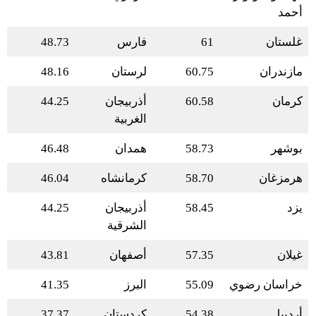
أحمد
غلستان
61
فارس
48.73
مازندران
60.75
لرستان
48.16
كرمان
60.58
أذربيجان
44.25
الغربية
بوشهر
58.73
همدان
46.48
هرمزغان
58.70
كرمانشاه
46.04
يزد
58.45
أذربيجان
44.25
الشرقية
غيلان
57.35
أصفهان
43.81
خراسان رضوي
55.09
البرز
41.35
أردبيل
54.38
كردستان
37.37