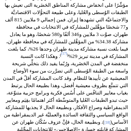
مؤشِّرًا على انخفاض مشاركة المناطق الحَضَرية التى تعيش بها
الطبقات الوُسطى والعُليا، وعلى طبيعة التحوُّلات الاقتصاديَّة
والاجتماعيَّة التي تشهدها إيران. فمن إجمالي 9 ملايين 815 ألف
و77 شخصًا مؤهَّلين للمشاركة في الانتخابات في محافظة
طهران، صوَّت 3 ملايين و346 ألفًا و580 شخصًا، وهو ما يعادل
مشاركة 34.38% من المؤهَّلين للمشاركة في محافظة طهران،
فيما بلغت نسبة مشاركة مدينة طهران وحدها 26%، كما بلغت
[17]
)
(
المشاركة في مدينة تبريز 29%
. وهكذا كانت النسبة
منخفضة في المدن الحَضَرية، ورُبّما يفيد ذلك بتخلِّي شريحة
واسعة من الطبقة الوُسطى التي تضرَّرت من سوء الأوضاع
المعيشية عن تأييدها للنظام. وقد كانت المشاركة أقلّ في المدن
التي تتمتَّع بظروف معيشية أفضل، وهذا بطبيعة الحال يرتبط
بغياب معايير التنافُس على أُسُس فكرية وبرامج حزبية متنوِّعة،
حيث تبدو الطبقات العُليا والمتوسِّطة أكثر اهتمامًا بقِيَم ومعايير
الديمقراطية وصراع الأفكار، وبطبيعة الحال لا يجذبها للمشاركة
الواقع السياسي والثقافة السائدة والعمليَّة غير الديمقراطية من
الأساس(
). وبطبيعة الحال، فإنَّ عزوف سُكّان طهران عن
[18]
المشاركة قابلته خسارة «الإصلاحيين» للانتخابات المحِّلية