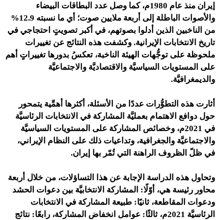
إيران منذ عام 1980م، كما وصل عدد البطاقات البيضاء
والأصوات الباطلة إلى أربعة ملايين صوت؛ أي ما نسبته 12.9%
من الناخبين الذين أدلوا بصوتهم، في أكبر تصويتٍ احتجاجي في
تاريخ الانتخابات الإيرانية. وكشفت هذه النتائج عن تغييرات
ملحوظة على توجُّهات الهيئة الناخبة، تعكسُ بدورها تغييراتٍ أهم
على المستويات السياسيَّة والاقتصاديَّة والاجتماعيَّة
والديمغرافيَّة.
أثارت هذه التطوُّرات عددًا من الأسئلة، أكثرها أهمِّية يتمحور
حول دوافع الاهتمام بعمليَّة المشاركة في الانتخابات الرئاسيَّة
في 2021م، وخصائص المشاركة على المستويات السياسيَّة
والاجتماعيَّة والجغرافية، وتداعيات ذلك على النظام الإيراني،
في ظلّ الظروف الراهنة التي تُمّر بها إيران.
وتحاول هذه الدراسة الإجابة عن هذا التساؤلات، من خلال أربعة
محاور رئيسة هي، أوّلًا: المشاركة الانتخابيَّة بين دعوات الحشد
ودعوات المقاطعة، ثانيًا: طبيعة المشاركة في الانتخابات
الرئاسيَّة 2021م، ثالثًا: عوامل انخفاض المشاركة، رابعًا: نتائج