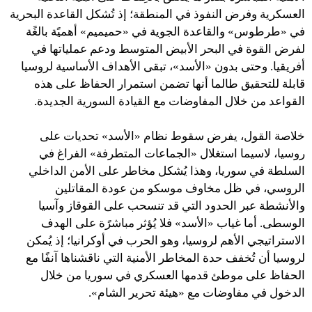
العسكرية وفرض النفوذ في المنطقة؛ إذ تُشكل القاعدة البحرية
في «طرطوس» والقاعدة الجوية في «حميميم» أهميًة بالغًة
لفرض القوة في البحر الأبيض المتوسط ​​ودعم عملياتها في
أفريقيا. وحتى بدون «الأسد»، تبقى الأهداف الأساسية لروسيا
قابلة للتحقيق طالما أنها تضمن استمرار الحفاظ على هذه
القواعد من خلال المفاوضات مع القيادة السورية الجديدة.
خلاصة القول، يفرض سقوط نظام «الأسد» تحديات على
روسيا، لاسيما استغلال «الجماعات المتطرفة» الفراغ في
السلطة في سوريا، وهذا يُشكل مخاطر على الأمن الداخلي
الروسي، في ظل مخاوف موسكو من عودة المقاتلين
والأنشطة عبر الحدود التي قد تنسحب على القوقاز وآسيا
الوسطى. أما غياب «الأسد» فلا يُؤثر مباشرًة على الهدف
الاستراتيجي الأهم لروسيا، وهو الحرب في أوكرانيا؛ إذ يُمكن
لروسيا أن تُخفف حدة المخاطر الأمنية التي ناقشناها آنفًا مع
الحفاظ على موطئ قدمها العسكري في سوريا من خلال
الدخول في مفاوضات مع «هيئة تحرير الشام».