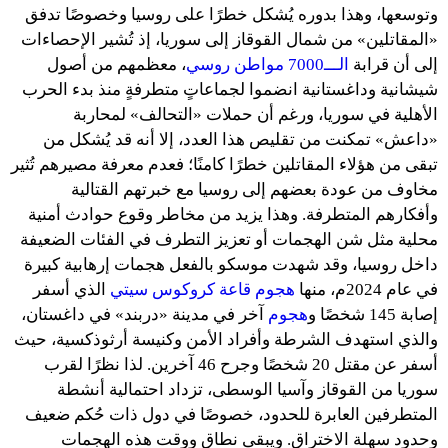
وتوسعها، وهذا بدوره يُشكل خطرًا على روسيا وخصوصًا تدفق
«المقاتلين» من شمال القوقاز إلى سوريا، إذ تُشير الإحصاءات
إلى أن قرابة
الـــ7000 مواطن روسي
، معظمهم من أصول
شيشانية وداغستانية انضموا لجماعاتٍ متطرفةٍ منذ بدء الحرب
الأهلية في سوريا، ورغم أن حملات «التحالف» لمحاربة
«داعش» تمكنت من تقليص هذا العدد، إلا أنه قد يُشكل من
تبقى من هؤلاء المقاتلين خطرًا كامنًا؛ فعدم معرفة مصيرهم تُثير
مخاوف من عودة بعضهم إلى روسيا مع خبرتهم القتالية
وأفكارهم المتطرفة. وهذا يزيد من مخاطر وقوع حوادث أمنية
محلية مثل شن الهجمات أو تعزيز التطرف في الفئات الضعيفة
داخل روسيا، وقد شهدت موسكو بالفعل هجمات إرهابية كبيرة
في عام 2024م، منها
هجوم قاعة كروكوس سيتي
الذي أسفر
إصابة 145 شخصًا و
هجوم
آخر في مدينة «دربند» في داغستان،
والذي استهدف الشرطة وأفراد الأمن وكنيسة أرثوذكسية، حيث
أسفر عن مقتل 20 شخصًا وجرح 46 آخرين. لذا نظرًا لقرب
سوريا من القوقاز وآسيا الوسطى، تزداد احتمالية أنشطة
المتطرفين العابرة للحدود، خصوصًا في دول ذات حُكم ضعيف
وحدود سهلة الاختراق. ويبقى نطاق ووقت هذه الهجمات