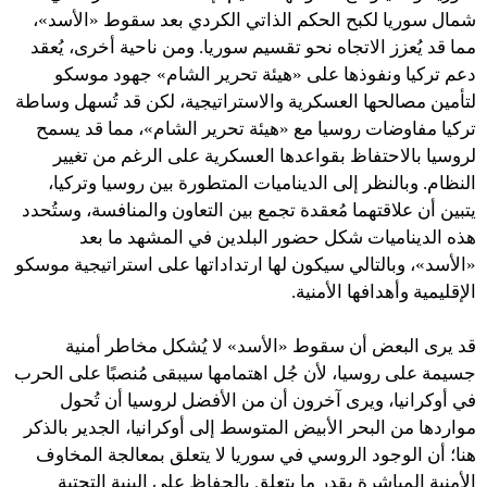
شمال سوريا لكبح الحكم الذاتي الكردي بعد سقوط «الأسد»،
مما قد يُعزز الاتجاه نحو تقسيم سوريا. ومن ناحية أخرى، يُعقد
دعم تركيا ونفوذها على «هيئة تحرير الشام» جهود موسكو
لتأمين مصالحها العسكرية والاستراتيجية، لكن قد تُسهل وساطة
تركيا مفاوضات روسيا مع «هيئة تحرير الشام»، مما قد يسمح
لروسيا بالاحتفاظ بقواعدها العسكرية على الرغم من تغيير
النظام. وبالنظر إلى الديناميات المتطورة بين روسيا وتركيا،
يتبين أن علاقتهما مُعقدة تجمع بين التعاون والمنافسة، وستُحدد
هذه الديناميات شكل حضور البلدين في المشهد ما بعد
«الأسد»، وبالتالي سيكون لها ارتداداتها على استراتيجية موسكو
الإقليمية وأهدافها الأمنية.
قد يرى البعض أن سقوط «الأسد» لا يُشكل مخاطر أمنية
جسيمة على روسيا، لأن جُل اهتمامها سيبقى مُنصبًا على الحرب
في أوكرانيا، ويرى آخرون أن من الأفضل لروسيا أن تُحول
مواردها من البحر الأبيض المتوسط ​​إلى أوكرانيا، الجدير بالذكر
هنا؛ أن الوجود الروسي في سوريا لا يتعلق بمعالجة المخاوف
الأمنية المباشرة بقدر ما يتعلق بالحِفاظ على البنية التحتية