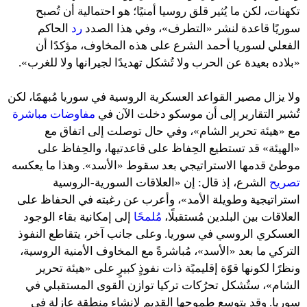
تكهنات، لكن ما يُثير قلق روسيا أمنيًا؛ هو احتمالية أن تُصبح
سوريًا قاعدة لنشر «التطرف»، وفي هذا الصدد
رد
الحاكم
الفعلي لسوريا أحمد الشرع على هذه المخاوف، مؤكدًا أن
«بلاده بعيدة عن الحرب ولا تُشكل تهديدًا لجيرانها ولا للغرب».
ولا يزال مصير القواعد العسكرية الروسية في سوريا مُبهمًا، لكن
تُشير التقارير إلى أن موسكو دخلت الآن في
مفاوضات مباشرة
مع «هيئة تحرير الشام»، وفي حال توصلت إلى اتفاق مع
«الهيئة» قد تستطيع الحِفاظ على قاعدتيها، والحِفاظ على
موطئ قدمها الاستراتيجي بعد سقوط «الأسد». وهذا ما يعكسه
تصريح
الشرع، إذ قال: إن «العلاقات السورية-الروسية
استراتيجية وطويلة الأمد»، وأعرب عن رغبته في الحفاظ على
العلاقات بين البلدين مُستقبلًا،
مُلمحًا
إلى إمكانية بقاء الوجود
العسكري الروسي في سوريا. وعلى جانب آخر، يتقاطع النفوذ
التركي ما بعد «الأسد»، مُباشرةً مع المخاوف الأمنية الروسية،
ونظرًا لكونها قوًة إقليميًة ذات نفوذٍ كبيرٍ على «هيئة تحرير
الشام»، ستُشكل تحرُكات تركيا توازن القوى المستقبلي في
سوريا. وقد يتوسع طموحها القديم لإنشاء منطقة عازلة في