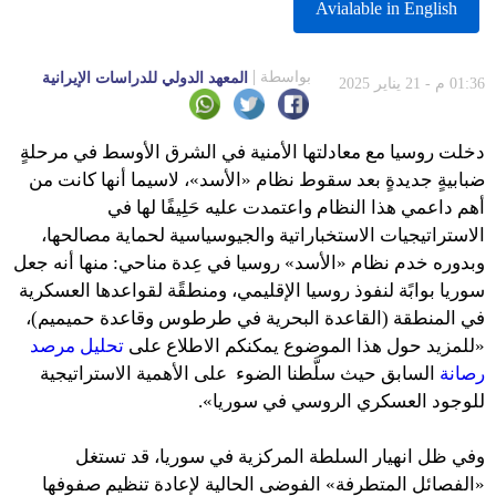
Avialable in English
بواسطة
المعهد الدولي للدراسات الإيرانية
01:36 م - 21 يناير 2025
دخلت روسيا مع معادلتها الأمنية في الشرق الأوسط في مرحلةٍ
ضبابيةٍ جديدةٍ بعد سقوط نظام «الأسد»، لاسيما أنها كانت من
أهم داعمي هذا النظام واعتمدت عليه حَلِيفًا لها في
الاستراتيجيات الاستخباراتية والجيوسياسية لحماية مصالحها،
وبدوره خدم نظام «الأسد» روسيا في عِدة مناحي: منها أنه جعل
سوريا بوابًة لنفوذ روسيا الإقليمي، ومنطقًة لقواعدها العسكرية
في المنطقة (القاعدة البحرية في طرطوس وقاعدة حميميم)،
«للمزيد حول هذا الموضوع يمكنكم الاطلاع على
تحليل مرصد
رصانة
السابق حيث سلَّطنا الضوء على الأهمية الاستراتيجية
للوجود العسكري الروسي في سوريا».
وفي ظل انهيار السلطة المركزية في سوريا، قد تستغل
«الفصائل المتطرفة» الفوضى الحالية لإعادة تنظيم صفوفها