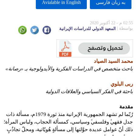
به زبان فارسى
Avialable in English
02:55 م - 22 أكتوبر 2020
بواسطة
المعهد الدولي للدراسات الإيرانية
محمد السيد الصياد
باحث متخصص في الدراسات الفكرية والأيدولوجية بـ «رصانة»
ربى البلوي
باحثة في الفكر السياسي والعلاقات الدولية
مقدمة
رُبّما لم تشهد الجمهورية الإيرانية منذ ثورة 1979م، مسألة ذات
جدل فقهيﱟ وفلسفيﱟ وسياسي، كمسألة الحجاب، ولباس المرأة؛
ذلك أنّ عوامل عديدة حوَّلتها إلى مسألةٍ هُويّاتية، ومحلّ تجاذُبٍ