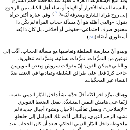
وقد اتّبع الإسلام هذا العُرف، فلابُد عند ملاحظة حُكم الشارع
بالنسبة للنساء الأحرار أو الإماء أو نساء أهل الكتاب من الرجوع
[50]
)
(
إلى روح مُراد الشارع ومعرفة لُبّه»
. وفي عبارة أكثر جرأة
يقول: «والذي أظنّه هو أنّ مسألة حجاب المرأة لم يكُن ذا
محتوى صرف اجتماعي–حقوقي أو أخلاقي، بل كان ذا بُعد
أسطوري أيضًا»(
).
[51]
ويبدو أنّ ممارسة السلطة وتعاطيها مع مسألة الحجاب، أدَّت إلى
نوعين من التمرُّدات: تمرُّدات نسائية، وتمرُّدات تنظيرية،
وبالتالي فيمكن القول: إنّ مقولات سروش وبعض التنويريين
جاءت كردّ فعل على طرائق السُلطة وتماديها في العنف ضدّ
النساء غير المحجَّبات.
وهناك تمرُّد آخر لكنّه أقلّ حدَّة، نشأ داخل التيّار الديني نفسه،
رُبّما على هامش اليمين المتشدِّد، بفعل الضغط التنويري
“الإصلاحي”، وبفعل تعاقُب الأجيال ونشوء أجيال جديدة لم
تشهد الزخم الثوري، وبالتالي أدَّت تلك العوامل إلى حلحلةٍ
ملحوظة داخل التيّار الديني الحاكم، فبعد أن كان الحجاب عند