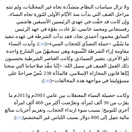
ولا تزال سياسات النظام متشدِّدة تجاه غير المحجَّبات، ولم تنتهِ
مراحل العنف التي بدأت منذ الأيّام الأولى للثورة تجاه النساء،
وإن كانت قد خفَّت في عهدي الرئيسين الأسبقين هاشمي
رفسنجاني ومحمد خاتمي، ثمّ عادت بقوّة في عهد الرئيس
السابق محمود أحمدي نجاد، فقد بدأت الشرطة في عهده تنفيذ
ما سُمِّي «حملة التصدِّي للحجاب السيء»(
). وأبدت النساء
[19]
مقاومة إزاء الشرطة النِّسوية وهي تسحبهُنّ من الشارع واحدة
تلو الأخرى، بتعبير الصمادي.
وكانت العناصر الشرطية يحتسبون
ذلك العمل العنيف في سبيل الله: «إنّنا ننفِّذ صلاحياتنا
التي منحنا
إيّاها قانون المجازاة الإسلامي، فالمادَّة 238 تنُصّ صراحةً على
مسؤوليتنا في مواجهة هذه المخالفات»(
).
[20]
وكانت حصيلة النساء المعتقلات بين عامي 2003م و2013م ما
يقرُب من 30 ألف امرأة، وتعرَّضت أكثر من 460 ألف امرأة
أخرى للتوبيخ؛ بسبب سوء ارتداء الحجاب، وتغريم أُخريات مبالغ
مالية تصِل إلى 800 دولار بسبب اللباس غير المحتشم(
).
[21]