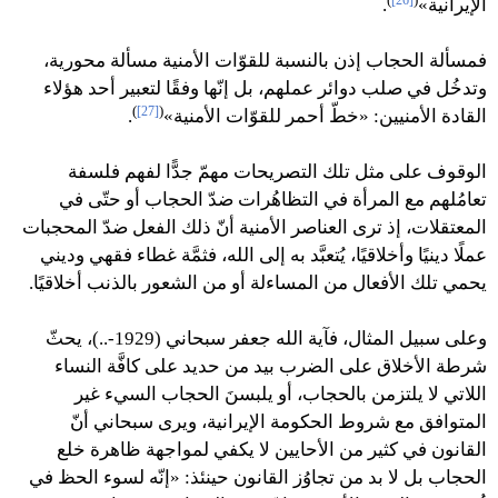
)
[26]
(
الإيرانية»
.
فمسألة الحجاب إذن بالنسبة للقوّات الأمنية مسألة محورية،
وتدخُل في صلب دوائر عملهم، بل إنّها وفقًا لتعبير أحد هؤلاء
)
[27]
(
القادة الأمنيين: «خطّ أحمر للقوّات الأمنية»
.
الوقوف على مثل تلك التصريحات مهمّ جدًّا لفهم فلسفة
تعامُلهم مع المرأة في التظاهُرات ضدّ الحجاب أو حتّى في
المعتقلات، إذ ترى العناصر الأمنية أنّ ذلك الفعل ضدّ المحجبات
عملًا دينيًا وأخلاقيًا، يُتعبَّد به إلى الله، فثمَّة غطاء فقهي وديني
يحمي تلك الأفعال من المساءلة أو من الشعور بالذنب أخلاقيًا.
وعلى سبيل المثال، فآية الله جعفر سبحاني (1929-..)، يحثّ
شرطة الأخلاق على الضرب بيد من حديد على كافَّة النساء
اللاتي لا يلتزمن بالحجاب، أو يلبسنَ الحجاب السيء غير
المتوافق مع شروط الحكومة الإيرانية، ويرى سبحاني أنّ
القانون في كثير من الأحايين لا يكفي لمواجهة ظاهرة خلع
الحجاب بل لا بد من تجاوُز القانون حينئذ: «إنّه لسوء الحظ في