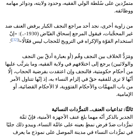
متمرِّدين على سُلطة الولي الفقيه، وحدود ولايته، ودوائر مهامه
ووظائفه.
من زاوية أخرى، نجد أحد مراجع النجف الكبار يرفض العنف ضد
غير المحجَّبات، فيقول المرجع إسحاق الفيّاض (1930-..): «إنّ
)
[32]
(
استخدام القوّة والإكراه في الترويج للحجاب ليس فعّالًا»
.
ومَرَدُّ الخلاف بين النجف وقُم (أو بعبارة أدقّ بين النجف
والولائيين) يرجع إلى اختلافهم في ولاية الفقيه، وما يترتَّب عليها
من أحكام حكومتية، فالنجف وإن اعتقدت بفرضية الحجاب، إلّا
أنّها لا ترى للفقيه حقّ في إلزام النساء به، إذ إنّها تتناول الأمر
من باب المهمَّات والأحكام الفتوَوية، لا الأحكام القضائية، أو
الإمامية.
ثالثًا: تداعيات العنف.. التمرُّدات النسائية
الجدير بالذكر أنّه مهما بلغ عنف الأجهزة الأمنية، فإنّ ثمَّة
تمرُّدات ضدّ فرض نمطٍ بعينه على عامَّة النساء، ويبدو ذلك جليًا
في تمرُّدات النساء في مدينة الموصل على نموذج ما يعرف