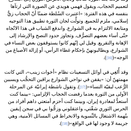
لتعميم الحجاب، ويقول فهمي هويدي عن الصورة التي ارتآها
بنفسه في هذه الفترة: «اعتبرت السُلطة ضمنًا أنّ الحجاب زيٌّ
إسلامي، ملزم للجميع. وتولَّت لجان الثورة تطبيق هذا التوجيه
ومتابعة الالتزام به في الشوارع. واندفع الشباب في هذا الاتّجاه
حتّى أساء بعضهم التصرُّف. وتجاوز حدود النصح والإرشاد إلى
الإهانة والتقريع. وقيل لي إنّهم كانوا يستوقفون بعض النساء في
الشوارع، ويطالبونهنّ بإحكام غطاء الرأس، أو إزالة الأصباغ من
الوجه»(
).
[16]
وقد أُلغِي في أوائل التسعينات نظام «أخوات زينب»، التي كانت
مهمتهنّ أن: «يقفن في نواحي الشوارع يراقبن التحجُّب ويسببن
الرُّعب لبقيّة النساء»(
). وتقول ناشطة إيرانيّة عن المرحلة
[17]
الأولى من الثورة بعدما رفضت الحجاب الإلزامي: «بينما كنت
أستعدُّ لمغادرة إيران، وبينما كنت أحزم أمتعتي داهم أفراد من
الحرس الثوري شقّتي، واعتقلوني وزجُّوا بي في سجن إيفين
بتُهمة الاشتغال بالنِّسوية والانخراط في المسائل الأمنية، وهي
جريمة لا وجود لها في الواقع»(
).
[18]