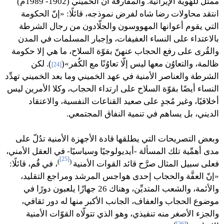
ممثِّل للهُويّة الإيرانية. والمفارقة أنّ الخميني (1902- 1989م)
انتقد محاولات رضا شاه لفرض نموذجه، قائلًا: «إنّ الحكومة
التي يقوم أعوانها المهووسون والجلّادون من رجال الشرطة
بالاعتداء على النساء العفيفات، وإجبار المسلمات في المدن
والقُرى على رفع الحجاب عنهنّ بقوّة السلاح، ما هي إلا حكومة
ظالمة، والتعاوُن معها ليس إلّا تعاوُنًا مع الكُفر»(
). لكن
[24]
الشرطة والعناصر الأمنية في عهد الخميني وما بعد الخميني تهدِّد
النساء أيضًا بقوّة السلاح على ارتداء الحجاب، وكلا الأمرين ليس
أخلاقيًا، وغير مُجدٍ على صعيد القناعات النفسية، والاعتقاد
الديني، بل يساهم في تنمية النفاق المجتمعي.
وبعض التصريحات التي يطلقها قادة الأجهزة الأمنية تدُلّ على
مدى أهمِّية تلك المسألة -أيديولوجيًا وسياسيًا- في العقل الأمني،
[25]
)
(
فعلى سبيل المثال صرَّح قائد القوات الأمنية
، في قُم، قائلًا:
«إنّ العفَّة والحجاب إحدى هواجس المرشد ومراجع التقليد،
والأئمة، والشعب المتديِّن، وهناك 26 جهازًا يلعبون دورًا في
موضوع الحجاب والعفاف، الجانب الأكبر منها له دور ثقافي،
والجزء الأصغر منه تنفيذي، وهو الذي تتولّاه القوّات الأمنية