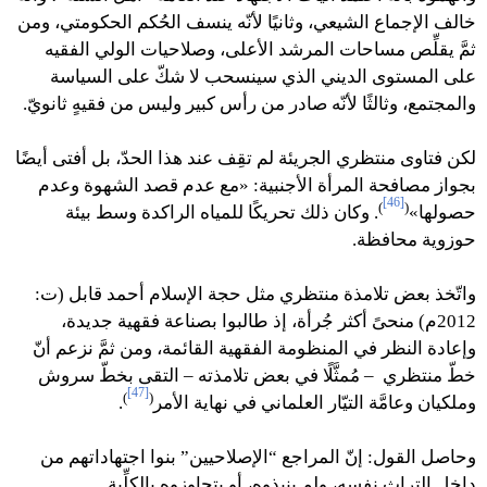
خالف الإجماع الشيعي، وثانيًا لأنّه ينسف الحُكم الحكومتي، ومن
ثمَّ يقلِّص مساحات المرشد الأعلى، وصلاحيات الولي الفقيه
على المستوى الديني الذي سينسحب لا شكّ على السياسة
والمجتمع، وثالثًا لأنّه صادر من رأس كبير وليس من فقيهٍ ثانويّ.
لكن فتاوى منتظري الجريئة لم تقِف عند هذا الحدّ، بل أفتى أيضًا
بجواز مصافحة المرأة الأجنبية: «مع عدم قصد الشهوة وعدم
[46]
)
(
حصولها»
. وكان ذلك تحريكًا للمياه الراكدة وسط بيئة
حوزوية محافظة.
واتّخذ بعض تلامذة منتظري مثل حجة الإسلام أحمد قابل (ت:
2012م) منحىً أكثر جُرأة، إذ طالبوا بصناعة فقهية جديدة،
وإعادة النظر في المنظومة الفقهية القائمة، ومن ثمَّ نزعم أنّ
خطّ منتظري – مُمثَّلًا في بعض تلامذته – التقى بخطّ سروش
[47]
)
(
وملكيان وعامَّة التيّار العلماني في نهاية الأمر
.
وحاصل القول: إنّ المراجع “الإصلاحيين” بنوا اجتهاداتهم من
داخل التراث نفسه، ولم ينبذوه، أو يتجاوزوه بالكلِّية.