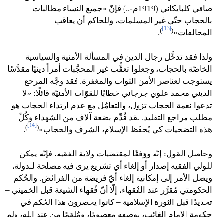
صافي كلبايكاني (1919م-..) فإنّ «جميع النساء مطالبات
بالحجاب حتّى غير المسلمات، وللحاكم أن يعاقب
[13]
)
(
المخالفات»
.
ولذا فقد تدخَّل رجال الدين في المسألة الأمنية والسياسية
الخاصّة بالحجاب، وجعلوا تعقُّب غير المحجَّبات أمراً دينيًا مقدَّسًا
يستوجب لعناصر الأمن الثواب والمغفرة. فقد وجَّه المرجع
الديني محمد علوي جرجاني خطابًا للقوّات الأمنيّة قائلًا: «لا
تدعوا نعمة الحجاب تزول، والتعامُل مع عدم ارتداء الحجاب هو
مطلب مراجع التقليد. لقد قُدِّم بضعة آلاف من الشهداء وكُلّ
[14]
)
(
هذه التضحيات كي يُحفَظ الإسلام، الشرف والحجاب»
.
وحاصل القول: إنّه ووَفقًا لمقتضيات ولاية الفقيه، فإنّه يمكن
للولي الفقيه إصدار أو إلغاء أي تشريع يرى فيه مصلحة للدولة،
ويصل الأمر إلى إمكانية إلغاء أيّ فريضة من الفرائض. والحُكم
الحكومتي مُقرَّر عند الفُقهاء، إلّا أنّ فُقهاء الشيعة قبل الخميني –
تحديدًا قبل الثورة الإسلامية – كانوا يحصرون هذا الحُكم في
حكومة الإمام الغائب، بوصفهِ معصومًا، ومُلهَمًا من عند الله، ولم