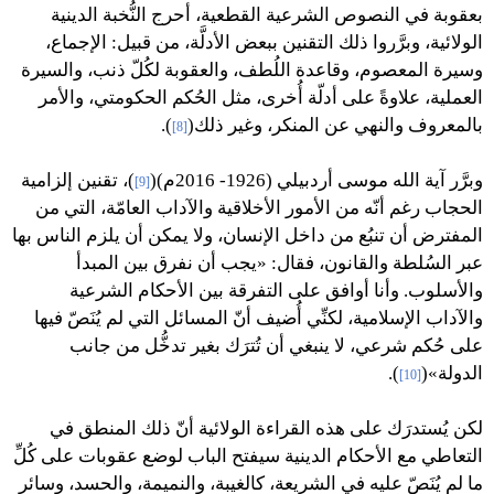
بعقوبة في النصوص الشرعية القطعية، أحرج النُّخبة الدينية
الولائية، وبرَّروا ذلك التقنين ببعض الأدلَّة، من قبيل: الإجماع،
وسيرة المعصوم، وقاعدة اللُطف، والعقوبة لكُلّ ذنب، والسيرة
العملية، علاوةً على أدلّة أُخرى، مثل الحُكم الحكومتي، والأمر
بالمعروف والنهي عن المنكر، وغير ذلك
(
).
[8]
وبرَّر آية الله موسى أردبيلي (1926- 2016م)(
)، تقنين إلزامية
[9]
الحجاب رغم أنّه من الأمور الأخلاقية والآداب العامّة، التي من
المفترض أن تنبُع من داخل الإنسان، ولا يمكن أن يلزم الناس بها
عبر السُلطة والقانون، فقال: «يجب أن نفرق بين المبدأ
والأسلوب. وأنا أوافق على التفرقة بين الأحكام الشرعية
والآداب الإسلامية، لكنِّي أُضيف أنّ المسائل التي لم يُنَصّ فيها
على حُكم شرعي، لا ينبغي أن تُترَك بغير تدخُّل من جانب
الدولة»(
).
[10]
لكن يُستدرَك على هذه القراءة الولائية أنّ ذلك المنطق في
التعاطي مع الأحكام الدينية سيفتح الباب لوضع عقوبات على كُلِّ
ما لم يُنَصّ عليه في الشريعة، كالغيبة، والنميمة، والحسد، وسائر