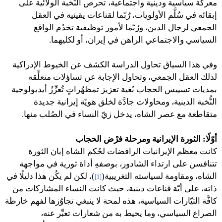
معركة سياسية ودينية واجتماعية، تحرص النَّخبة الولائية على
إبقائه في سُلَّم الأولويات، رُبّما لقناعات يقينية في العقل
الجمعي لرجال الدين، ورُبّما لأمور توظيفية تخدُم الواقع
السياسي والاجتماعي الراهن في إيران، أو لكليهما.
وفي هذا السياق تحاول الدراسة الكشف عن الخيوط الإدراكية
لذلك العقل الجمعي، وتحاول الإجابة عن تساؤلات متعلِّقة
بمديات تسييس الحجاب بُغية تعزيز تمظهُراتٍ تُعزِّزُ أيديولوجية
النُّخبة الدينية، ومحاولات جادَّة لخلق هويّة إيرانية جديدة
متقاطعة مع عصر الشاه، يدخل زيّ النساء في الصُلب منها.
أوّلًا: الثورة الإيرانية ومرحلة فرْض الحجاب
كانت معظم الإيرانيات الرافضات لحُكم الشاه إبان الثورة
تتنافسن على ارتداء الشادور، بوصفهِ أداة ثورية في مواجهة
الشاه، ومقاومة لسياسته التغريبية(
)، لكن لم يكُن هذا دليلًا في
[1]
ذاته، على أيّة قناعات دينية، حيث كانت النساء المشاركات من
كافَّة التيّارات السياسية،
هذه لمحة لا ينبغي تجاوُزها لفهم خارطة
الصراع السياسي، وما يحيط به من شعارات تعبِّر عنه،