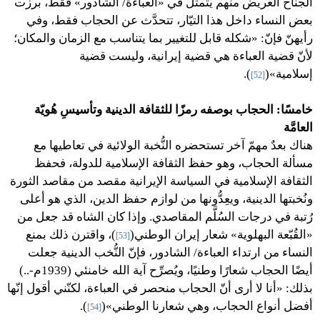
الجناح العريض منهم يتمثَّل في «العباءة/ الشادور» فقط، برزت
بعض النساء داخل هذا التيّار، تتحدَّث عن الحجاب فقط، وفي
رأيهنّ فإنّ: «شكله قابل للتغيير بما يتناسب مع الزمان والمكان؛
لأنّ قضية العباءة هي قضية إيرانية، وليست قضية
إسلامية»(
).
[52]
خامسًا: الحجاب بوصفه رمزًا للثقافة الدينية وتأسيسِ هُويّة
العامَّة
هناك بعدٌ مهمّ آخر تستحضره النُّخبة الولائية في تعاطيها مع
مسألة الحجاب، وهو حفظ الثقافة الإسلامية للدولة، فحفظ
الثقافة الإسلامية في السياسة الإيرانية مقصد من مقاصد الثورة
ونُخبتها الدينية، ويعِدُّونها من لوازم حفظ الدين، الذي هو أعلى
رُتبة في درجات السُلَّم المقاصدي. وإذا كان الشاه قد جعل من
«القُبّعة البهلوية» شعار إيران الوطني(
)، واقترن ذلك بمنع
[53]
النساء من ارتداء العباءة/ الشادور، فإنّ النُّخب الدينية جعلت
أيضًا الحجاب شعارًا وطنيًا، ويُصرِّح آية الله خامنئي (1939م-..)
بذلك: «أنا لا أرى أنّ الحجاب منحصر في العباءة، لكنّني أقول إنّها
أفضل أنواع الحجاب، وهي شعارنا الوطني»(
).
[54]