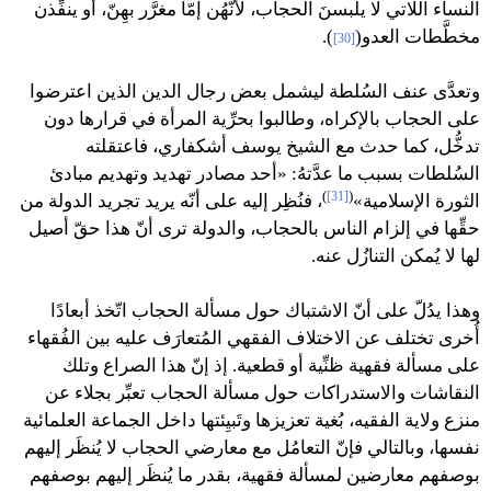
النساء اللاتي لا يلبسنَ الحجاب، لأنّهُن إمّا مغرَّر بهِنّ، أو ينفِّذن
مخطَّطات العدو(
).
[30]
وتعدَّى عنف السُلطة ليشمل بعض رجال الدين الذين اعترضوا
على الحجاب بالإكراه، وطالبوا بحرِّية المرأة في قرارها دون
تدخُّل، كما حدث مع الشيخ يوسف أشكفاري، فاعتقلته
السُلطات بسبب ما عدَّتهُ: «أحد مصادر تهديد وتهديم مبادئ
)
[31]
(
الثورة الإسلامية»
، فنُظِر إليه على أنّه يريد تجريد الدولة من
حقِّها في إلزام الناس بالحجاب، والدولة ترى أنّ هذا حقّ أصيل
لها لا يُمكن التنازُل عنه.
وهذا يدُلّ على أنّ الاشتباك حول مسألة الحجاب اتّخذ أبعادًا
أُخرى تختلف عن الاختلاف الفقهي المُتعارَف عليه بين الفُقهاء
على مسألة فقهية ظنِّية أو قطعية. إذ إنّ هذا الصراع وتلك
النقاشات والاستدراكات حول مسألة الحجاب تعبِّر بجلاء عن
منزع ولاية الفقيه،
بُغية تعزيزها وتَبيِئتها داخل الجماعة العلمائية
نفسها
، وبالتالي فإنّ التعامُل مع معارضي الحجاب لا يُنظَر إليهم
بوصفهم معارضين لمسألة فقهية، بقدر ما يُنظَر إليهم بوصفهم