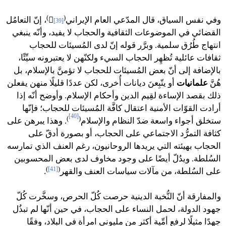
)
(
وفي نفس السياق، قال المدّعي العام الإيراني

، إنّ التعامُل
[39]
القضائي في الموضوعات الثقافية والحجاب لا يفيد، وأنّه ينبغي
انتهاج طُرُق سلمية. وبرَّر قوله إنّ لدى المُسيئات للحجاب
ثقافات عائلية تُظهِر الحجاب السيء ولكنّهن لا يعتبرونه سيِّئًا،
بالإضافة إلى أنّ بعض المُسيئات للحجاب لا تؤمنَّ بالإسلام، بل
هُنَّ
علمانيات
أو يتّبِعنَ ديانات أُخرى، لكن عددًا قليلًا منهن يفعلن
ذلك بقصد الإساءة لقِيم الدين وأحكام الإسلام. وأوضح أنّه إذا
أرادت القوّات الأمنية اعتقال كافَّة المُسيئات للحجاب؛ فإنّها
[40]
)
(
ستخلق أجواء واسعة ضدّ النظام والإسلام
. وهذا يبرهن على
كثافة التمرُّد الاجتماعي على الحجاب، أو بصورة أدقّ على
الحجاب بهيئته التي يريدها الروحانيون، رغم العنف الذي تمارسه
السُلطة. ويدُلّ أيضًا على وجود مخاوف لدى بعض المحسوبين
)
[41]
(
على السُلطة، من مآلات سياسات العنف والقهر
.
والمفارقة أنّ النُّخبة الدينية حرصت كُلّ الحرص، وسخَّرت كُلّ
جهود الدولة، لحمل النساء على الحجاب، في حين أنّها لم تبذُل
جهدًا مثيلًا لرفع أمِّية أكثر من مليوني امرأة في البلاد، وفقًا