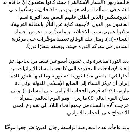
فاليساريون (اليسار الاستاليني)
حينئذ كانوا يعتقدون أنّ ما قام به
الشاه في مسألة المرأة، هو نوع من «الانحلال»، وشنَّعوا على
التروتسكيين (الذين أطلق عليهم البعض بعد الثورة اسم:
العائدون من الدول الأجنبية، كناية عن التأثُّر بالثقافة الغربية)،
شنَّعوا عليهم بسبب
الاختلاط، و ما سمُّوه بـ «عرض أجساد
النساء»(
). ومثل تلك الوقائع تعطينا مؤشِّرات على مركزية
[2]
الشادور في معركة الثورة حينئذ، بوصفه شعارًا ثوريًّا.
بعد الثورة مباشرة وفي غضون أسبوعين فقط من نجاحها، تمّ
إلغاء الإصلاحات المحدودة التي كافحت النساء الإيرانيات من
أجلها في الماضي منذ الثورة الدستورية وما قبلها. فقرَّر قادة
إيران أن ترمُز النساء إلى الطابع الإسلامي للدولة، وفي 07
مارس 1979م فُرِض الحجاب الإلزامي على النساء(
)، وفي
[3]
صباح اليوم التالي 08 مارس – وهو اليوم العالمي للمرأة –
خرجت آلاف النساء في جميع أنحاء البلاد إلى شوارع المدن
للاحتجاج على الحجاب الإلزامي.
وقد فاجأت هذه المعارضة الواسعة رجال الدين؛ فتراجعوا مؤقَّتًا