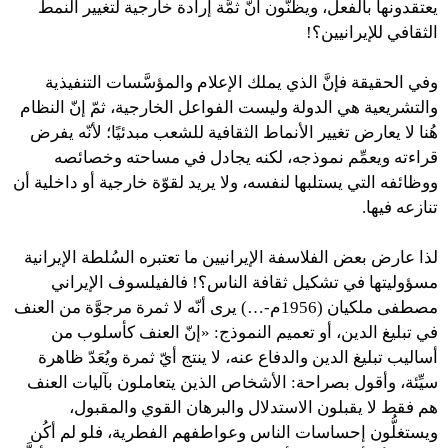
يعتقدونها بالفعل، ويظنُّون أنّ ثمَّة إرادة خارجية لتغيير النمط
الثقافي للإيرانيين؟!
وفي الحقيقة فإنَّ الذي يملك الإعلام والمؤسَّسات التنفيذية
والتشريعية هي الدولة وليست الفواعل الخارجية، ثمّ إنّ النظام
هُنا لا يعارض تغيير الأنماط الثقافية للشعب مبدئيًا؛ لأنّه يفرض
قراءته ويعمِّم نموذجه، لكنه يجادل في مساحته وخصائصه
ووظائفه التي يستلبها لنفسه، ولا يريد لقوّة خارجية أو داخلية أن
تنازعه فيها.
لذا عارض بعض الفلاسفة الإيرانيين ما تعتبره السُلطة الإيرانية
مسؤوليتها في تشكيل ثقافة الناس؟! فالفيلسوف الإيراني
مصطفى ملكيان (1956م-…) يرى أنّه لا ثمرة مرجوَّة من العنف
في تبليغ الدين، أو تعميم النموذج: «إنّ العنف كأسلوب من
أساليب تبليغ الدين والدفاع عنه، لا ينتج أيّ ثمرة ويُعَدّ ظاهرة
سيِّئة، وأقول بصراحة: الأشخاص الذين يتعاملون بآليات العنف
هم فقط لا يقبلون الاستدلال والبرهان القوي والمقبول،
ويستغلُّون إحساسات الناس وعواطفهم الفطرية، فلو لم أكُن