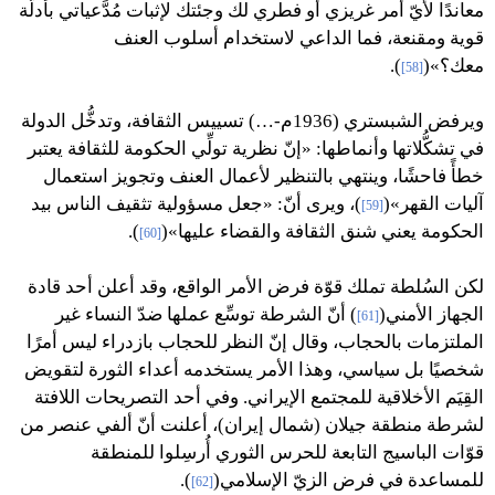
معاندًا لأيّ أمر غريزي أو فطري لك وجئتك لإثبات مُدَّعياتي بأدلَّة
قوية ومقنعة، فما الداعي لاستخدام أسلوب العنف
معك؟»(
).
[58]
ويرفض الشبستري (1936م-…) تسييس الثقافة، وتدخُّل الدولة
في تشكُّلاتها وأنماطها: «إنّ نظرية تولِّي الحكومة للثقافة يعتبر
خطأً فاحشًا، وينتهي بالتنظير لأعمال العنف وتجويز استعمال
آليات القهر»(
)، ويرى أنّ: «جعل مسؤولية تثقيف الناس بيد
[59]
الحكومة يعني شنق الثقافة والقضاء عليها»(
).
[60]
لكن السُلطة تملك قوّة فرض الأمر الواقع، وقد أعلن أحد قادة
الجهاز الأمني(
) أنّ الشرطة توسِّع عملها ضدّ النساء غير
[61]
الملتزمات بالحجاب، وقال إنّ النظر للحجاب بازدراء ليس أمرًا
شخصيًا بل سياسي، وهذا الأمر يستخدمه أعداء الثورة لتقويض
القِيَم الأخلاقية للمجتمع الإيراني. وفي أحد التصريحات اللافتة
لشرطة منطقة جيلان (شمال إيران)، أعلنت أنّ ألفي عنصر من
قوّات الباسيج التابعة للحرس الثوري أُرسِلوا للمنطقة
للمساعدة في فرض الزيّ الإسلامي(
).
[62]