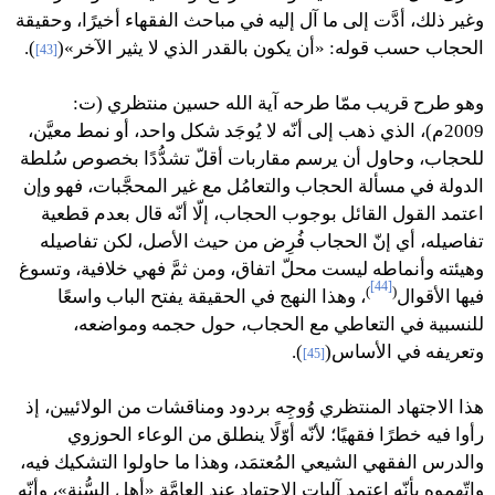
وغير ذلك، أدَّت إلى ما آل إليه في مباحث الفقهاء أخيرًا، وحقيقة
الحجاب حسب قوله: «أن يكون بالقدر الذي لا يثير الآخر»(
).
[43]
وهو طرح قريب ممّا طرحه آية الله حسين منتظري (ت:
2009م)، الذي ذهب إلى أنّه لا يُوجَد شكل واحد، أو نمط معيَّن،
للحجاب، وحاول أن يرسم مقاربات أقلّ تشدُّدًا بخصوص سُلطة
الدولة في مسألة الحجاب والتعامُل مع غير المحجَّبات، فهو وإن
اعتمد القول القائل بوجوب الحجاب، إلّا أنّه قال بعدم قطعية
تفاصيله، أي إنّ الحجاب فُرِض من حيث الأصل، لكن تفاصيله
وهيئته وأنماطه ليست محلّ اتفاق، ومن ثمَّ فهي خلافية، وتسوغ
[44]
)
(
فيها الأقوال
، وهذا النهج في الحقيقة يفتح الباب واسعًا
للنسبية في التعاطي مع الحجاب، حول حجمه ومواضعه،
وتعريفه في الأساس(
).
[45]
هذا الاجتهاد المنتظري وُوجِه بردود ومناقشات من الولائيين، إذ
رأوا فيه خطرًا فقهيًا؛ لأنّه أوّلًا ينطلق من الوعاء الحوزوي
والدرس الفقهي الشيعي المُعتمَد، وهذا ما حاولوا التشكيك فيه،
واتّهموه بأنّه اعتمد آليات الاجتهاد عند العامَّة «أهل السُّنة»، وأنّه