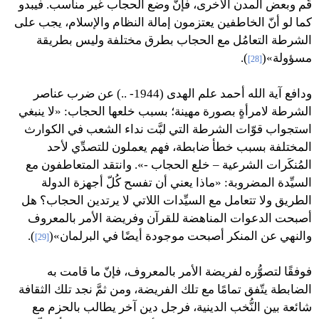
قُم وبعض المدن الأخرى، فإنّ وضع الحجاب غير مناسب. فيبدو
كما لو أنّ الخاطفين يعتزمون إمالة النظام والإسلام، يجب على
الشرطة التعامُل مع الحجاب بطرق مختلفة وليس بطريقة
مسؤولة»(
).
[28]
ودافع آية الله أحمد علم الهدى (1944- ..) عن ضرب عناصر
الشرطة لامرأةٍ بصورة مهينة؛ بسبب خلعها الحجاب: «لا ينبغي
استجواب قوّات الشرطة التي لبَّت نداء الشعب في الكوارث
المختلفة بسبب خطأ ضابطة، فهم يعملون للتصدِّي لأحد
المُنكَرات الشرعية – خلع الحجاب -». وانتقد المتعاطفون مع
السيِّدة المضروبة: «ماذا يعني أن تفسح كُلّ أجهزة الدولة
الطريق ولا تتعامل مع السيِّدات اللاتي لا يرتدين الحجاب؟ هل
أصبحت الدعوات المناهضة للقرآن وفريضة الأمر بالمعروف
والنهي عن المنكر أصبحت موجودة أيضًا في البرلمان»(
).
[29]
فوفقًا لتصوُّره لفريضة الأمر بالمعروف، فإنّ ما قامت به
الضابطة يتّفق تمامًا مع تلك الفريضة، ومن ثمَّ نجد تلك الثقافة
شائعة بين النُّخب الدينية، فرجل دين آخر يطالب بالحزم مع