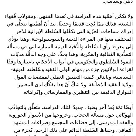
دينيﱟ وسياسيﱟ.
ولا تكمُن أهمِّية هذه الدراسة في بُعدها الفقهي، ومقولات فُقهاء
الشيعة، فذلك ممّا بُحِث قديمًا وحديثًا، بيد أنّ أهمِّيتها تتجلَّى في
إدراك مساحات الحرِّية التي تكفُلها السُلطة الإيرانية للآخر
المختلف معها في القراءة الدينية والسوسيولوجية، وهذا يؤدِّي
إلى معرفة رأي السُلطة والنُّخبة الدينية الممارساتي في مسألة
التعدُّدية الثقافية والفكرية، وهذا يحدِّد على وجه الدقَّة مديّات
النفوذ السُلطوي والحكومتي في أبواب الأحكام، باعتبارها وفقًا
لقراءة الولائيين جزء من مهام الولي الفقيه وسُلطته الدينية-
السياسية، وبالتالي كيفية التطبيق العملي لمقتضيات القول
بولاية الفقيه المُطلَقة. ولا شكّ أنّ هذا يفكِّك لدى المعنيين
الفوارق الدقيقة بين التنظيري والممارساتي وإكراهاته.
أيضًا ثمَّة بُعدٌ آخر يضيف جديدًا لتلك الدراسة، متعلِّق بالتجاذُب
الهويّاتي حول مسألة الحجاب، وخروجها من الأسوار الحوزوية
والفقه المدرسي، إلى فضاءات المجتمع وصراعات المشهد
الثقافي، وحفاظ السُلطة الدائم على ذلك الزخم، كجزء من