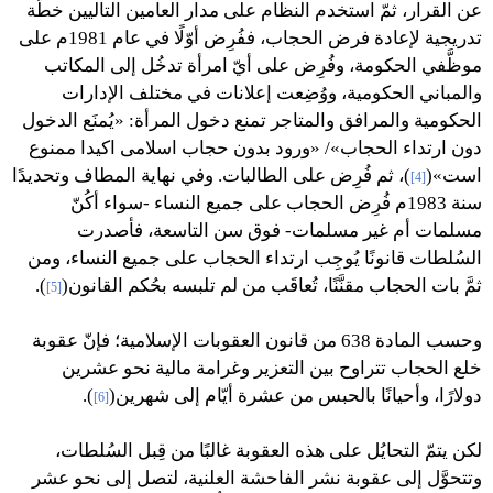
عن القرار، ثمّ استخدم النظام على مدار العامين التاليين خطَّة
تدريجية لإعادة فرض الحجاب، ففُرِض أوّلًا في عام 1981م على
موظَّفي الحكومة، وفُرِض على أيّ امرأة تدخُل إلى المكاتب
والمباني الحكومية، ووُضِعت إعلانات في مختلف الإدارات
الحكومية والمرافق والمتاجر تمنع دخول المرأة: «يُمنَع الدخول
دون ارتداء الحجاب»/ «ورود بدون حجاب اسلامى اكيدا ممنوع
است»(
)، ثم فُرِض على الطالبات. وفي نهاية المطاف وتحديدًا
[4]
سنة 1983م فُرِض الحجاب على جميع النساء -سواء أكُنّ
مسلمات أم غير مسلمات- فوق سن التاسعة، فأصدرت
السُلطات قانونًا يُوجِب ارتداء الحجاب على جميع النساء، ومن
ثمَّ بات الحجاب مقنَّنًا، تُعاقَب من لم تلبسه بحُكم القانون(
).
[5]
وحسب المادة 638 من قانون العقوبات الإسلامية؛ فإنّ عقوبة
خلع الحجاب تتراوح بين التعزير وغرامة مالية نحو عشرين
دولارًا، وأحيانًا بالحبس من عشرة أيّام إلى شهرين(
).
[6]
لكن يتمّ التحايُل على هذه العقوبة غالبًا من قِبل السُلطات،
وتتحوَّل إلى عقوبة نشر الفاحشة العلنية، لتصل إلى نحو عشر