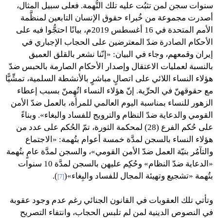
سنوات سجن لمن تثبُت عليه تلك التُّهمة. فعلى سبيل المثال،
أصدرت مجموعة من خُبراء حقوق الإنسان التابعين لمنظَّمة
الأمم المتحدة في 16 أغسطس 2019م، بيانًا احتجُّوا فيه على
الأحكام الصادرة ضدّ المعترضين على الحجاب الإجباري في
إيران وقمعهم، وجاء في البيان: «إنّنا نشعر بالقلق العميق
بالنسبة لعمليات الاعتقال وإصدار الأحكام الصارمة بالحبس ضدّ
هؤلاء النساء اللائي على اتصالٍ مباشرٍ بالأنشطة السلمية، تمشِّيًّا
مع حقوقهنّ في الحرِّية. إنّ هؤلاء النساء اتُهِمنّ بسبب إعطاء
الزهور للنساء بمناسبة اليوم العالمي للمرأة، بالعمل ضدّ الأمن
القومي والدعاية ضدّ النظام والترويج للفساد والبغاء». وبناءً
على حُكم الفرع (28) لمحكمة الثورة، تمّ الحُكم على عدد من
هؤلاء النساء بالسجن لمدَّة خمسة أعوام بتُهمة: «الاجتماع
والتآمُر بنيّة العمل ضدّ الأمن القومي»، والسجن لمدَّة عامٍ بتُهمة
«الدعاية ضدّ النظام» وحُكِم عليهن بالسجن لمدَّة 10 سنوات
بتُهمة «تشجيع وتهيئة المجال للفساد والبِغاء»(
).
[7]
وتأتي تلك العقوبات في القانون الجنائي رغم عدم وجود عقوبة
في النصوص الدينية لمن لم تلبس الحجاب، وانتفاء التصريح