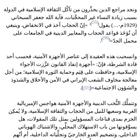
ونجد مراجع الدين يحذِّرون من تآكُل الثقافة الإسلامية في الدولة
بسبب زيادة النساء غير المحجَّبات، فآية الله جعفر السبحاني
[55]
:
)
(
(1929م-…) يقول
«إنّ الحجاب آخذ في الانخفاض، وينبغي
أن تُؤخَذ قواعد الحجاب والمعايير الدينية في الجامعات على
[56]
)
(
محمل الجدّ»
.
وانسحبت هذه العقيدة إلى عناصر الأجهزة الأمنية، فحسب أحد
قادة الشرطة، فإنّ: «أجهزة إنفاذ القانون عزَّزت الأجواء
الإسلامية، وحافظت على قِيَم وحماية الثورة الإسلامية؛ من أجل
معالجة مخاوف الشعب الإيراني في الأمن والأخلاق والشذوذ
والشؤون الاجتماعية»(
).
[57]
وتتملَّك النُّخب الدينية والأجهزة الأمنية هواجس الإمبريالية
الغربية وسعيها للنيل من الحجاب والثقافة الإسلامية، ولا يُمكِن
الجزم بمدى قناعات المسؤولين بمثل تلك المقولات، هل
يسوِّقونها من باب الاستهلاك المحلِّي، والاشتباك الهوياتي
الداخلي، وتضخيم العدو الخارجيّ وتجلِّياته الداخلية، أم أنّهم