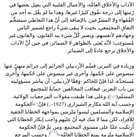
الآداب والأخلاق العامَّة، والأعمال القلبية التي يصِل بعضها في
رُتبتها إلى درجة تفُوق كثيرًا غيرها، وهذا ما لم يقُل به أحد من
الفُقهاء ولا المشرِّعين. بالإضافة إلى أنّ هذا التعاطي سيضخِّم
النفاق المجتمعي، بحيث لا يبقى شيءٌ راجع لضمير الناس
وجهادهم لأنفسهم، ويصير كُلّ شيء بيد القانون، والقانون غير
مُستوعِب؛ لأنّه يُعنَى بالظواهر لا الضمائر، في حين أنَّ الآداب
والأخلاق ترجع عادةً إلى الضمائر.
وزيادة في التبرير، قسَّم الأردبيلي الجرائم إلى جرائمَ منهِيٌ عنها
منصوص على حُكمها، وأخرى غير منصوص على حُكمها، وأُخرى
مُستجدَّة، لذا فإنّ للحاكم -وَفقًا لأردبيلي- أن يباشر مسؤوليته
من باب التعزير، فيعاقب المخالفين حمايةً للمجتمع
المسلم(
). وعلى هذا طبقت مقولات المرجعيات الولائية،
[11]
وحسب آية الله مكارم الشيرازي (1927-..) فإنّ: «الحكومة
الإسلامية والمسلمين ليسوا ملزمين بمواجهة الخطايا الخفية
للأفراد، لكن مما لا شك فيه أنّ عليهم واجب إنكار الخطايا التي
اُرتكبت علنًا على مستوى المجتمع، ومن ثمَّ فإنّ الحكومة
[12]
)
(
الإسلامية ملزمة بمنع الخطايا العامَّة»
. وحسب المرجع