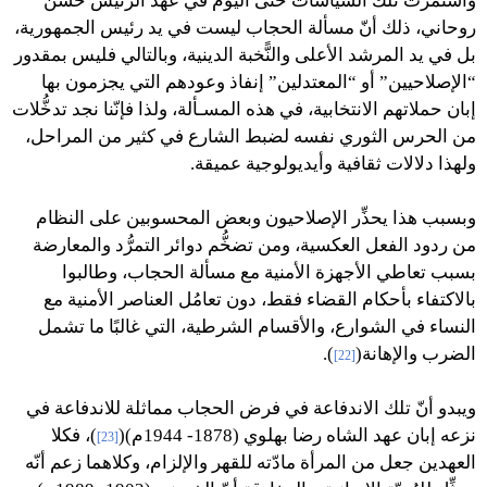
واستمرَّت تلك السياسات حتّى اليوم في عهد الرئيس حسن
روحاني، ذلك أنّ مسألة الحجاب ليست في يد رئيس الجمهورية،
بل في يد المرشد الأعلى والنًّخبة الدينية، وبالتالي فليس بمقدور
“الإصلاحيين” أو “المعتدلين” إنفاذ وعودهم التي يجزمون بها
إبان حملاتهم الانتخابية، في هذه المسـألة، ولذا فإنّنا نجد تدخُّلات
من الحرس الثوري نفسه لضبط الشارع في كثير من المراحل،
ولهذا دلالات ثقافية وأيديولوجية عميقة.
وبسبب هذا يحذِّر الإصلاحيون وبعض المحسوبين على النظام
من ردود الفعل العكسية، ومن تضخُّم دوائر التمرُّد والمعارضة
بسبب تعاطي الأجهزة الأمنية مع مسألة الحجاب، وطالبوا
بالاكتفاء بأحكام القضاء فقط، دون تعامُل العناصر الأمنية مع
النساء في الشوارع، والأقسام الشرطية، التي غالبًا ما تشمل
الضرب والإهانة(
).
[22]
ويبدو أنّ تلك الاندفاعة في فرض الحجاب مماثلة للاندفاعة في
نزعه إبان عهد الشاه رضا بهلوي (1878- 1944م)(
)، فكلا
[23]
العهدين جعل من المرأة مادّته للقهر والإلزام، وكلاهما زعم أنّه