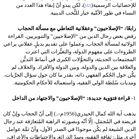
للإحصائيات الرسمية(
)، لكن يبدو أنّ إبقاء هذا العدد من
[42]
النساء في طور الأمِّية خيار للنُّخب الدينية.
رابعًا: “الإصلاحيون” وعقلانية التعاطي مع مسألة الحجاب
رفض بعض رجال الدين من “الإصلاحيين” والتنويريين، القراءة
الولائية لمسألة الحجاب، وعملوا على تقديم بديلٍ عقلاني يراعي
الطروءات على مفهوم الدولة، والتغيُّرات التي اعترت
المجتمعات الحديثة، والتحوُّلات الكبرى في أنماط التديُّن
والعلاقة بين الدين والدولة، وبين الدولة والأفراد. والخلاف لم
يكُن حول الحُكم الفقهي ذاته، بقدر ما كان حول سؤال الحرِّيات،
ومديات سُلطة الولي الفقيه، واستعماله للأحكام الحكومتية.
1-
قراءة فتوَوية جديدة: “الإصلاحيون” والاجتهاد من الداخل
يذهب آية الله كمال الحيدري(1956م-..) إلى أنّ الحجاب وإنْ كان
فريضة في المُجمَل، إلّا أنّه وبصورته الراهنة المُتعارَفة عند رجال
الدين الشيعة لم يكُن موجودًا في الصدر الأول، وأنّ ثمَّة عوامل
أخرى مثل: ثقافة الفقيه، وسدّ الذرائع، والاحتياطات والأعراف،