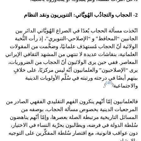
2- الحجاب والتجاذُب الهُويَّاتي: التنويريون ونقد النظام
اتّخذت مسألة الحجاب بُعدًا في الصراع الهُويَّاتي الدائر بين
الجانبين “المحافظ” و “الإصلاحي-التنويري”، إذ رأت النُّخبة
الولائية أنّ الحجاب مُستهدَف علمانيًا، وضخَّمت من المقولات
العلمانية، بنقاشات عديدة لا تنتهي من المشهد الثقافي الإيراني
المعاصر. ففي حين يرى الولائيون أنّ الحجاب من الضروريات،
يرى “الإصلاحيون” والعلمانيون أنّه ليس مركزيًا، على خلافٍ
بينهم أيضًا في درجته ورتبته في سُلَّم الأولويات الدينية
[48]
)
(
والاجتماعية
.
فالعلمانيون إمّا أنّهم ينكرون الفهم التقليدي الفقهي الصادر من
المرجعيات الدينية بخصوص مسألة الحجاب، بوصفه من
المسائل التاريخية مرتبطة الصلة بعصرها، وإمّا أنّهم يناهضون
سُلطة الدولة في فرضه، ويطالبون بحرِّية النساء في الاختيار،
دون عواقب قانونية، مع اقتصار سُلطة المفكِّرين على التوجيه
والإرشاد.