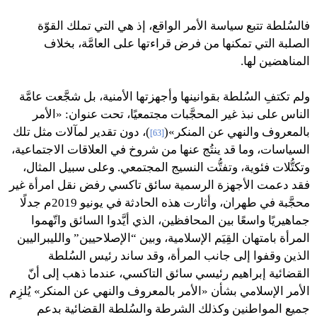
فالسُلطة تتبع سياسة الأمر الواقع، إذ هي التي تملك القوّة
الصلبة التي تمكنها من فرض قراءتها على العامَّة، بخلاف
المناهضين لها.
ولم تكتفِ السُلطة بقوانينها وأجهزتها الأمنية، بل شجَّعت عامَّة
الناس على نبذ غير المحجَّبات مجتمعيًا، تحت عنوان: «الأمر
بالمعروف والنهي عن المنكر»(
)، دون تقدير لمآلات مثل تلك
[63]
السياسات، وما قد ينتُج عنها من شروخ في العلاقات الاجتماعية،
وتكتُّلات فئوية، وتفتُّت النسيج المجتمعي. وعلى سبيل المثال،
فقد دعمت الأجهزة الرسمية سائق تاكسي رفض نقل امرأة غير
محجَّبة في طهران، وأثارت هذه الحادثة في يونيو 2019م جدلًا
جماهيريًا واسعًا بين المحافظين، الذي أيَّدوا السائق واتّهموا
المرأة بامتهان القِيَم الإسلامية، وبين “الإصلاحيين” والليبراليين
الذين وقفوا إلى جانب المرأة، وقد ساند رئيس السُلطة
القضائية إبراهيم رئيسي سائق التاكسي، عندما ذهب إلى أنّ
الأمر الإسلامي بشأن «الأمر بالمعروف والنهي عن المنكر» يُلزِم
جميع المواطنين وكذلك الشرطة والسُلطة القضائية بدعم