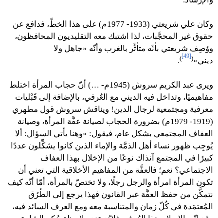
وكان علي شريعتي (1933- 1977م) على هذا الخطّ، فدافع عن
حقوق غير المحجَّبات، لذا اشتبك معه التقليديون المحافظون،
ووُصِف شريعتي بأنّه متأثِّر بالغرب وأنّه «جاهل ولا
[49]
)
(
ديني»
.
ويرى عبد الكريم سروش (1945م- …) أنّ حجاب المرأة اختلط
مفاهيميًا، وتداخل فيه الديني مع العُرفي، بالإضافة إلى قَبْليات
معرفية ومجتمعية لرجال الدين! ويناقش سروش قول مطهري
(1919- 1979م) بضرورة الحجاب لصيانة عفَّة المرأة، وصيانة
العفاف المجتمعي بشكل عام، فيقول: «وهنا يأتي السؤال: ألا
يُوجِب ظهور نساء أهل الذمَّة والإماء الذين كانوا يشكِّلون عددًا
كبيرًا في المجتمع آنذاك نوعًا من الإخلال بهذا العفاف
الاجتماعي؟ نعم؛ فالعفَّة من المفاهيم الأخلاقية التي تعني أن
تكون المرأة امرأة والرجل رجلًا، ولا تختصّ بالمرأة، أمّا أنّه كيف
نتمكَّن من حفظ العفَّة عبر القانون فهذا يرجع إلى الطُرُق
المُعتمَدة في كُلّ زمان والمتناسبة معه ومع العرف السائد فيه،