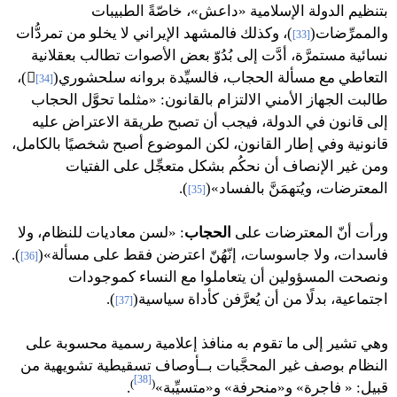
بتنظيم الدولة الإسلامية «داعش»، خاصّةً الطبيبات
والممرِّضات(
)، وكذلك فالمشهد الإيراني لا يخلو من تمردُّات
[33]
نسائية مستمرَّة، أدَّت إلى بُدُوّ بعض الأصوات تطالب بعقلانية
التعاطي مع مسألة الحجاب، فالسيِّدة بروانه سلحشوري(
)،
[34]
طالبت الجهاز الأمني الالتزام بالقانون: «مثلما تحوَّل الحجاب
إلى قانون في الدولة، فيجب أن تصبح طريقة الاعتراض عليه
قانونية وفي إطار القانون، لكن الموضوع أصبح شخصيًا بالكامل،
ومن غير الإنصاف أن نحكُم بشكل متعجِّل على الفتيات
المعترضات، ويُتهمَنَّ بالفساد»(
).
[35]
ورأت أنّ المعترضات على
الحجاب
: «لسن معاديات للنظام، ولا
فاسدات، ولا جاسوسات، إنّهُنّ اعترضن فقط على مسألة»(
).
[36]
ونصحت المسؤولين أن يتعاملوا مع النساء كموجودات
اجتماعية، بدلًا من أن يُعرَّفن كأداة سياسية(
).
[37]
وهي تشير إلى ما تقوم به منافذ إعلامية رسمية محسوبة على
النظام بوصف غير المحجَّبات بــأوصاف تسقيطية تشويهية من
[38]
)
(
قبيل: « فاجرة» و«منحرفة» و«متسيِّبة»
.