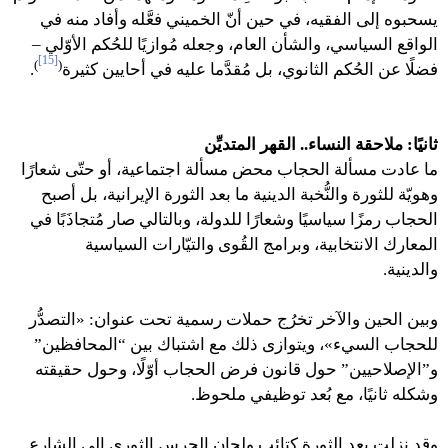
يسحبوه إلى الفقيه، في حين أنّ الخميني فعَّله وأفاد منه في
الواقع السياسي، والشأن العام، وجعله مُوازيًا للحُكم الأوّلي –
[15]
)
(
فضلًا عن الحُكم الثانوي، بل مُقدَّما عليه في أحايين كثيرة
.
ثانيًا:
ملاحقة النساء.. القهر المتديِّن
ما عادت مسألة الحجاب محض مسألة اجتماعية، أو حتّى شعارًا
وهويّة للثورة والنُّخبة الدينية ما بعد الثورة الإيرانية، بل أصبح
الحجاب رمزًا سياسيًا وشعارًا للدولة، وبالتالي صار مُتجاذَبًا في
المعارك الانتخابية، وبرامج القُوى والتيّارات السياسية
والدينية.
وبين الحين والآخر تخرُج حملات رسمية تحت عنوان: «التصدُّر
للحجاب السيء»، ويتوازى ذلك مع اشتباك بين “المحافظين”
و”الإصلاحيين” حول قانون فرض الحجاب أوّلًا، وحول حقيقته
وشكله ثانيًا، مع بُعد توظيفي ملحوظ.
وقد نزلت بعد الثورة كتائب ولجان الحرس الثوري إلى الشارع