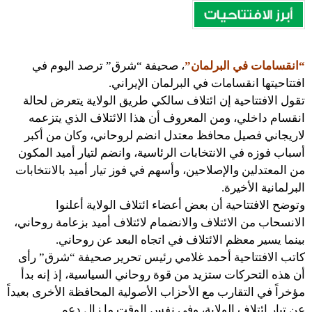
“انقسامات في البرلمان”
، صحيفة “شرق” ترصد اليوم في
افتتاحيتها انقسامات في البرلمان الإيراني.
تقول الافتتاحية إن ائتلاف سالكي طريق الولاية يتعرض لحالة
انقسام داخلي، ومن المعروف أن هذا الائتلاف الذي يتزعمه
لاريجاني فصيل محافظ معتدل انضم لروحاني، وكان من أكبر
أسباب فوزه في الانتخابات الرئاسية، وانضم لتيار أميد المكون
من المعتدلين والإصلاحين، وأسهم في فوز تيار أميد بالانتخابات
البرلمانية الأخيرة.
وتوضح الافتتاحية أن بعض أعضاء ائتلاف الولاية أعلنوا
الانسحاب من الائتلاف والانضمام لائتلاف أميد بزعامة روحاني،
بينما يسير معظم الائتلاف في اتجاه البعد عن روحاني.
كاتب الافتتاحية أحمد غلامي رئيس تحرير صحيفة “شرق” رأى
أن هذه التحركات ستزيد من قوة روحاني السياسية، إذ إنه بدأ
مؤخراً في التقارب مع الأحزاب الأصولية المحافظة الأخرى بعيداً
عن تيار ائتلاف الولاية، وفي نفس الوقت ما زال دعم