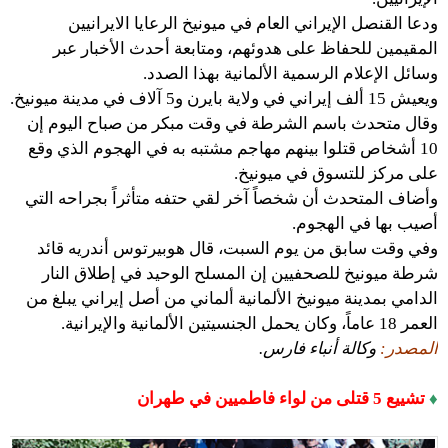
ودعا القنصل الإيراني العام في ميونيخ الرعايا الايرانيين
المقيمين للحفاظ على هدوئهم، ومتابعة أحدث الأخبار عبر
وسائل الإعلام الرسمية الألمانية بهذا الصدد.
ويعيش 15 ألف إيراني في ولاية بايرن و5 آلاف في مدينة ميونيخ.
وقال متحدث باسم الشرطة في وقت مبكر من صباح اليوم إن
10 أشخاص قتلوا بينهم مهاجم مشتبه به في الهجوم الذي وقع
على مركز للتسوق في ميونيخ.
وأضاف المتحدث أن شخصاً آخر لقي حتفه متأثراً بجراحه التي
أصيب بها في الهجوم.
وفي وقت سابق من يوم السبت، قال هوبيرتوس أندريه قائد
شرطة ميونيخ للصحفيين إن المسلح الوحيد في إطلاق النار
الدامي بمدينة ميونيخ الألمانية ألماني من أصل إيراني يبلغ من
العمر 18 عاماً، وكان يحمل الجنسيتين الألمانية والإيرانية.
المصدر:
وكالة أنباء فارس.
♦
تشييع 5 قتلى من لواء فاطميين في طهران