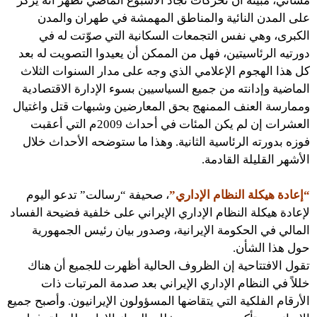
مشائي، مبينة أن تحركات نجاد الأسبوع الماضي تظهر أنه يركز
على المدن النائية والمناطق المهمشة في طهران والمدن
الكبرى، وهي نفس التجمعات السكانية التي صوّتت له في
دورتيه الرئاسيتين، فهل من الممكن أن يعيدوا التصويت له بعد
كل هذا الهجوم الإعلامي الذي وجه على مدار السنوات الثلاث
الماضية وإدانته من جميع السياسيين بسوء الإدارة الاقتصادية
وممارسة العنف الممنهج بحق المعارضين وشبهات قتل واغتيال
العشرات إن لم يكن المئات في أحداث 2009م التي أعقبت
فوزه بدورته الرئاسية الثانية. وهذا ما ستوضحه الأحداث خلال
الأشهر القليلة القادمة.
“إعادة هيكلة النظام الإداري”
، صحيفة “رسالت” تدعو اليوم
لإعادة هيكلة النظام الإداري الإيراني على خلفية فضيحة الفساد
المالي في الحكومة الإيرانية، وصدور بيان رئيس الجمهورية
حول هذا الشأن.
تقول الافتتاحية إن الظروف الحالية أظهرت للجميع أن هناك
خللاً في النظام الإداري الإيراني بعد صدمة المرتبات ذات
الأرقام الفلكية التي يتقاضها المسؤولون الإيرانيون. وأصبح جميع