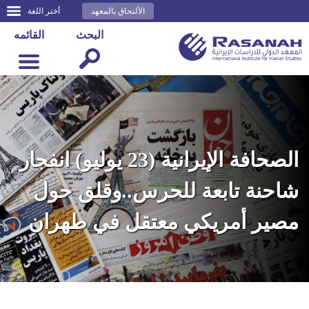
الألتحاق بالمعهد
أختر اللغة
البحث
القائمه
الصحافة الإيرانية (23 يوليو) انفجار
شاحنة تابعة للحرس..وقلق حول
مصير أمريكي معتقل في طهران