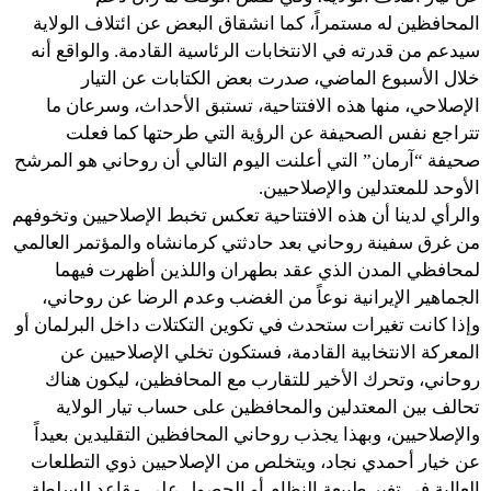
المحافظين له مستمراً، كما انشقاق البعض عن ائتلاف الولاية
سيدعم من قدرته في الانتخابات الرئاسية القادمة. والواقع أنه
خلال الأسبوع الماضي، صدرت بعض الكتابات عن التيار
الإصلاحي، منها هذه الافتتاحية، تستبق الأحداث، وسرعان ما
تتراجع نفس الصحيفة عن الرؤية التي طرحتها كما فعلت
صحيفة “آرمان” التي أعلنت اليوم التالي أن روحاني هو المرشح
الأوحد للمعتدلين والإصلاحيين.
والرأي لدينا أن هذه الافتتاحية تعكس تخبط الإصلاحيين وتخوفهم
من غرق سفينة روحاني بعد حادثتي كرمانشاه والمؤتمر العالمي
لمحافظي المدن الذي عقد بطهران واللذين أظهرت فيهما
الجماهير الإيرانية نوعاً من الغضب وعدم الرضا عن روحاني،
وإذا كانت تغيرات ستحدث في تكوين التكتلات داخل البرلمان أو
المعركة الانتخابية القادمة، فستكون تخلي الإصلاحيين عن
روحاني، وتحرك الأخير للتقارب مع المحافظين، ليكون هناك
تحالف بين المعتدلين والمحافظين على حساب تيار الولاية
والإصلاحيين، وبهذا يجذب روحاني المحافظين التقليدين بعيداً
عن خيار أحمدي نجاد، ويتخلص من الإصلاحيين ذوي التطلعات
العالية في تغير طبيعة النظام أو الحصول على مقاعد للسلطة.