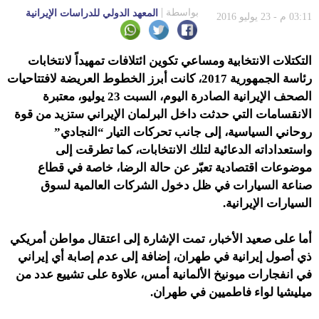
بواسطة
المعهد الدولي للدراسات الإيرانية
03:11 م - 23 يوليو 2016
التكتلات الانتخابية ومساعي تكوين ائتلافات تمهيداً لانتخابات
رئاسة الجمهورية 2017، كانت أبرز الخطوط العريضة لافتتاحيات
الصحف الإيرانية الصادرة اليوم، السبت 23 يوليو، معتبرة
الانقسامات التي حدثت داخل البرلمان الإيراني ستزيد من قوة
روحاني السياسية، إلى جانب تحركات التيار “النجادي”
واستعداداته الدعائية لتلك الانتخابات، كما تطرقت إلى
موضوعات اقتصادية تعبّر عن حالة الرضا، خاصة في قطاع
صناعة السيارات في ظل دخول الشركات العالمية لسوق
السيارات الإيرانية.
أما على صعيد الأخبار، تمت الإشارة إلى اعتقال مواطن أمريكي
ذي أصول إيرانية في طهران، إضافة إلى عدم إصابة أي إيراني
في انفجارات ميونيخ الألمانية أمس، علاوة على تشييع عدد من
ميليشيا لواء فاطميين في طهران.