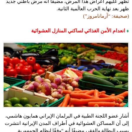
تظهر عليهم أعراض هذا المرض، مضيفًا أنه مرض باطني جديد
ظهر بعد نهاية الحرب العالَمية الثانية.
(صحيفة: “آرمانامروز”)
♦
انعدام الأمن الغذائي لساكني المنازل العشوائية
أشار عضو اللجنة الطبية في البرلمان الإيراني همايون هاشمي،
إلى أن المساكن العشوائية في أطراف المدن الإيرانية انتشرت
بسبب البطالة والفقر، مضيفًا أنه “وفقًا لنظام الجمهورية