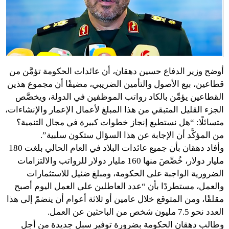
أوضح وزير الدفاع حسين دهقان، أن عائدات الحكومة تؤمَّن من
قطاعين، بيع الأصول والتأمين الضريبي، مضيفًا أن مجموع هذين
القطاعين يؤمِّن بالكاد رواتب الموظفين في الدولة، ويخصَّص
الجزء القليل المتبقي من هذا المبلغ لأعمال الإعمار والإنشاءات،
متسائلًا: “هل نستطيع إنجاز خطوات كبيرة في مجال التنمية؟
من المؤكَّد أن الإجابة عن هذا السؤال ستكون سلبية”.
وأفاد دهقان بأن جميع عائدات البلاد في العام الحالي بلغت 180
مليار دولار، خُصِّصَ منها 160 مليار دولار للرواتب والالتزامات
الضرورية الواجبة على الحكومة، ومبلغ ضئيل للاستثمارات
والعمل، مستطردًا بأن “عدد العاطلين على العمل اليوم أصبح
مقلقًا، ومن المتوقع خلال عامين أو ثلاثة أعوام أن ينضمّ إلى هذا
العدد نحو 7.5 مليون شخص من الباحثين عن العمل.
وطالب دهقان الحكومة بضرورة توفير سبل جديدة من أجل