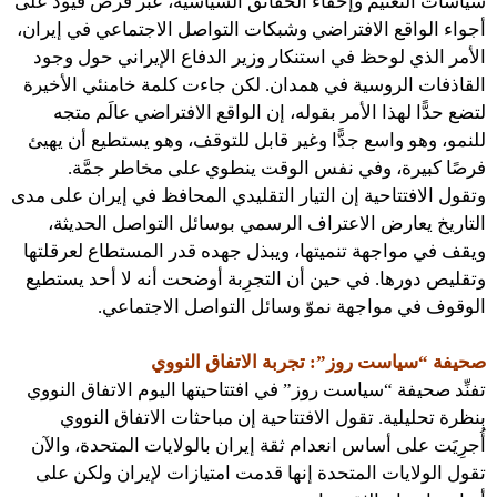
سياسات التعتيم وإخفاء الحقائق السياسية، عبر فرض قيود على
أجواء الواقع الافتراضي وشبكات التواصل الاجتماعي في إيران،
الأمر الذي لوحظ في استنكار وزير الدفاع الإيراني حول وجود
القاذفات الروسية في همدان. لكن جاءت كلمة خامنئي الأخيرة
لتضع حدًّا لهذا الأمر بقوله، إن الواقع الافتراضي عالَم متجه
للنمو، وهو واسع جدًّا وغير قابل للتوقف، وهو يستطيع أن يهيئ
فرصًا كبيرة، وفي نفس الوقت ينطوي على مخاطر جمَّة.
وتقول الافتتاحية إن التيار التقليدي المحافظ في إيران على مدى
التاريخ يعارض الاعتراف الرسمي بوسائل التواصل الحديثة،
ويقف في مواجهة تنميتها، ويبذل جهده قدر المستطاع لعرقلتها
وتقليص دورها. في حين أن التجرِبة أوضحت أنه لا أحد يستطيع
الوقوف في مواجهة نموّ وسائل التواصل الاجتماعي.
صحيفة “سياست روز”: تجربة الاتفاق النووي
تفنِّد صحيفة “سياست روز” في افتتاحيتها اليوم الاتفاق النووي
بنظرة تحليلية. تقول الافتتاحية إن مباحثات الاتفاق النووي
أُجرِيَت على أساس انعدام ثقة إيران بالولايات المتحدة، والآن
تقول الولايات المتحدة إنها قدمت امتيازات لإيران ولكن على