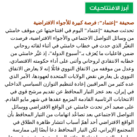
صحيفة “إعتماد”: فرصة كبيرة للأجواء الافتراضية
تحدثت صحيفة “إعتماد” اليوم في افتتاحيتها عن موقف خامنئي
من وسائل التواصل الاجتماعي والأجواء الافتراضية، فرصدت
التغيُّر الذي حدث في خطاب خامنئي في أثناء لقائه روحاني
ضمن فاعليات ما يُعرَف بـ”أسبوع الدولة”، إذ غيَّر خامنئي من
خطابه الانتقادي لروحاني وأثنى على أداء حكومته الاقتصادي،
وعدل من موقفه من الاتفاق النووي قائلًا إنه لا يعارض الاتفاق
النووي بل يعارض نقض الولايات المتحدة لعهودها، الأمر الذي
عده كثير من المراقبين إعادة لتنظيم التوازن السياسي الداخلي
في إيران، بعد عجز التيار المحافظ عن تقديم مرشح قوي في
الانتخابات الرئاسية القادمة المزمع عقدها في شهر مايو القادم.
على صعيد آخر تحدث خامنئي عن الواقع الافتراضي ووسائل
التواصل الاجتماعي بعد تصاعُد اتهامات من التيار المحافظ بأن
الواقع الافتراضي أحد أهمّ أسباب انتشار ظاهرة الطلاق في
المجتمع الإيراني، لكن التيار المحافظ دعا أيضًا إلى ممارسة