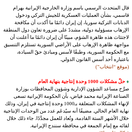
قال المتحدث الرسمي باسم وزارة الخارجية الإيرانية بهرام
قاسمي، بشأن العمليات العسكرية للجيش التركي ودخول
الدبابات التركية سوريا، إن إيران دائمًا ما أكدت أن مكافحة
الإرهاب مسؤولية دولية، مشددً على ضرورة تعاون دول المنطقة
لاجتثاث هذه ظاهرة الشؤم، مبينًا أن إيران دائمًا ما أعلنت أن
مواجهة ظاهرة الإرهاب على الأراضي السورية تستلزم التنسيق
مع الحكومة السورية، وطبقًا لأسس ومبادئ حقّ السيادة،
باعتباره أحد أسس القانون الدولي.
(موقع “انتخاب”)
♦
حلّ مشكلات 1000 وحدة إنتاجية بنهاية العام
صرَّح مساعد الشؤون الإدارية وشؤون المحافظات بوزارة
الصناعة الإيرانية محمد فياض، بأن الحكومة الإيرانية تسعى
لإنهاء المشكلات المتعلقة بـ1000 وحدة إنتاجية في إيران، وذلك
نهاية العام الحالي. مضيفًا أنه سيُدعَم عدد من الوحدات الإنتاجية
خلال الأشهر الستة القادمة، وتُعاد للعمل مجدَّدًا. جاء ذلك خلال
لقائه مع إمام الجمعة في محافظة سنندج الإيرانية.