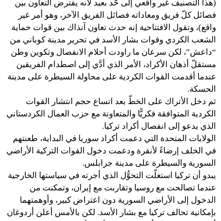
(هذا التصنيف غير واقعي إلى حّد بعيد لأنه يفترض التعاون بين
فصائل كلّ فريق ومعاداته فصائل الفريق الآخر، وهو أمر غير
واقع)، وتقول الافتتاحية إنه حدث تعاون آنذاك بين قوات حماية
الشعب الكردي وقوات بشار الأسد في تحرير مدينة كوباني من
“داعش”، لكن سرعان ما راودت أحلام الانفصال وتكوين وطن
مستقلّ أذهان الأكراد، الأمر الذي أدَّي إلى اصطدام الفريقين
عندما أقدمت القوات الكردية على محاولة السيطرة على مدينة
الحسكة.
ثم دخل الأتراك على الخطّ بعد اتساع حجم انتشار القوات
الكردية المتوافقة فكريًّا والمتعاونة مع حزب العمال الكردستاني
الذي يدعو إلى انفصال أكراد تركيا.
الولايات المتحدة التي دعمت أكراد سوريا في البداية، طعنتهم
في الخلف إرضاءً لأنقرة ودعمت دخول القوات التركية الأراضي
السورية والسيطرة على مدينة جرابلس.
يبدو أن تركيا استغلّت التحوُّل الذي أجرته في سياستها الخارجية
عندما تصالحت مع روسيا وتقاربت مع إيران، وتمكنت من
الدخول إلى الأراضي السورية دون اعتراض كبير، وأوهمتهما
بإمكانية تحالف تركيا مع بشار الأسد. لكن بالأمس أعلن أردوغان