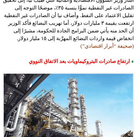
أشار وزير الشؤون الاقتصادية والمالية علي طيب نيا، إلى تحقيق
الصادرات غير النفطية نموًّا بنسبة ٣٥٪‏، موضحًا التوجه إلى
تقليل الاعتماد على النفط. وأضاف نيا أن الصادرات غير النفطية
ارتفعت بقيمة ٣ مليارات دولار، أما تهريب البضائع فأكد الوزير
أن الحد منه يأتي ضمن البرامج الجادة للحكومة، مشيرًا إلى
انخفاض قيمة واردات البضائع المهرَّبة إلى ١٥ مليار دولار.
(صحيفة “أبرار اقتصادي”)
♦
ارتفاع صادرات البتروكيماويات بعد الاتفاق النووي