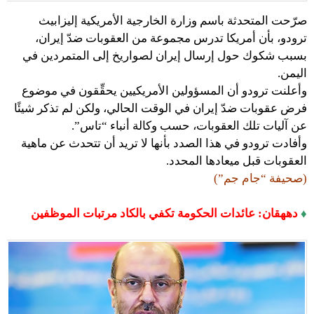
صرّحت المتحدثة باسم وزارة الخارجية الأمريكية إليزابيث
ترودو، بأن أمريكا تدرس مجموعة من العقوبات ضدّ إيران،
بسبب شكوك حول إرسال إيران لصواريخ إلى المتمردين في
اليمن.
وأعلنت ترودو أن المسؤولين الأمريكيين يحقِّقون في موضوع
فرض عقوبات ضدّ إيران في الوقت الحالي، ولكن لم تذكر شيئًا
عن آليات تلك العقوبات، حسب وكالة أنباء “تاس”.
وأفادت ترودو في هذا الصدد بأنها لا تريد أن تتحدث عن ماهية
العقوبات قبل ميعادها المحدد.
(صحيفة “جام جم”)
♦
دههقان: عائدات الحكومة تكفي بالكاد مرتبات الموظفين