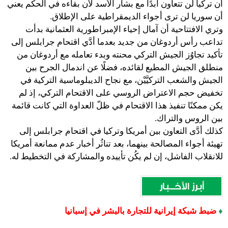
أن تركيا لن تتعاون أبدًا مع بشار الأسد لأن بقاءه في الحكم يعني
أن سوريا لن ترى أجواء الديمقراطية على الإطلاق.
وتري الافتتاحية أن آمال إحياء الإمبراطورية العثمانية بدأت
تداعب رأس أردوغان من جديد بعدما أدَّي اقتحام جرابلس إلى
تأكيد تجاوُز الجيش التركي محنته وبدء تعامله مع أردوغان من
منطلق الجيش المطيع لقائده، فضلًا عن اندمال الجرح بين
الجيش والشعب التركيَّيْن، مع نجاح الديبلوماسية التركية في
تخفيض حجم الاعتراض الروسي على الاقتحام التركي، إذ لم
يكن ممكنًا تنفيذ هذا الاقتحام في ظلّ العداوة التي كانت قائمة
بين الروس والتراك.
كذلك أدَّى التعاون بين أمريكا وتركيا في اقتحام جرابلس إلى
تهيئة أجواء المصالحة بينهما، بعد تناثُر أخبار عدم ممانعة أمريكا
للانقلاب الفاشل، إن لم يكُن تأييده والمشاركة في التخطيط له.
♦
ضبط شبكة إيرانية للتجارة بالبشر في إسبانيا