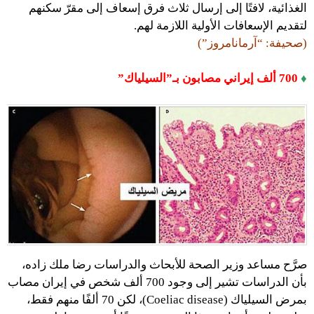
الغذائية، لافتًا إلى إرسال ثلاث فرق إسعاف إلى مقرّ سكنهم
لتقديم الإسعافات الأولية اللازمة لهم.
(صحيفة: “آرمانامروز”)
♦
700 ألف إيراني مصابون بـ”السيلياك”
صرَّح مساعد وزير الصحة للأبحاث والدراسات رضا ملك زاده،
بأن الدراسات تشير إلى وجود 700 ألف شخص في إيران مصاب
بمرض السيلياك (Coeliac disease)، لكن 70 ألفًا منهم فقط،