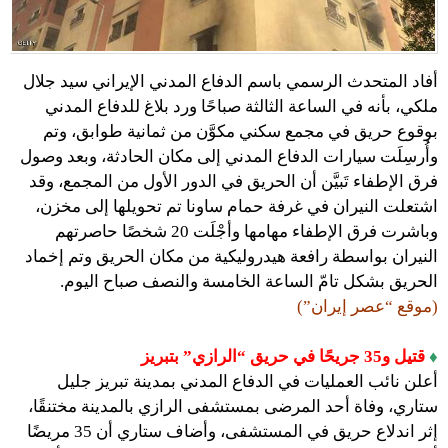
أفاد المتحدث الرسمي باسم الدفاع المدني الإيراني سيد جلال
ملكي، بأنه في الساعة الثالثة صباحًا ورد بلاغ للدفاع المدني
بوقوع حريق في مجمع سكني مكوَّن من ثمانية طوابق، وتم
وأُرسِلَت سيارات الدفاع المدني إلى مكان الحادثة، وبعد وصول
فرق الإطفاء تَبيَّن أن الحريق في الدور الأول من المجمع، وقد
اشتعلت النيران في غرفة حمام ساونا تم تحويلها إلى مخزن،
وباشرت فرق الإطفاء مهامها وأجْلَت 20 شخصًا حاصرتهم
النيران بواسطة رافعة هيدروليكية من مكان الحريق وتم إخماد
الحريق بشكل تامّ الساعة الخامسة والنصف صباح اليوم.
(موقع “عصر إيران”)
♦
قتيل و35 جريحًا في حريق “الرازي” بتبريز
أعلن نائب العمليات في الدفاع المدني بمدينة تبريز جليل
ستاري، وفاة أحد المرضى بمستشفى الرازي بالمدينة مختنقًا،
إثر اندلاع حريق في المستشفى، وأضاف ستاري أن 35 مريضًا