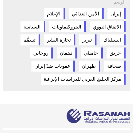
الوسم
إيران
الأمن الغذائي
الإعلام
الاتفاق النووي
البتروكيماويات
السياسة
السيلياك
تبريز
تجارة البشر
تسمُّم
حريق
خامنئي
دهقان
روحاني
صحافة
طهران
عقوبات ضدّ إيران
مركز الخليج العربي للدراسات الإيرانية