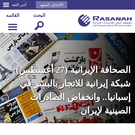
الألتحاق بالمعهد
أختر اللغة
البحث
القائمه
الصحافة الإيرانية (27 أغسطس):
شبكة إيرانية للاتجار بالبشر في
إسبانيا.. وانخفاض الصادرات
الصينية لإيران