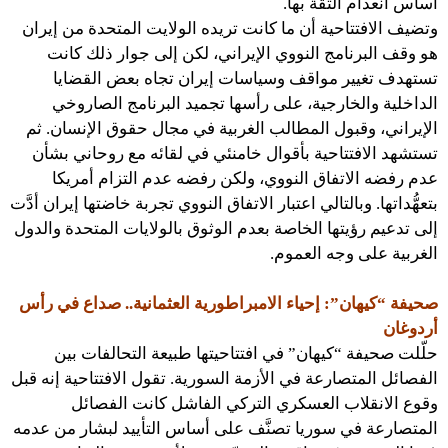
أساس انعدام الثقة بها.
وتضيف الافتتاحية أن ما كانت تريده الولايت المتحدة من إيران
هو وقف البرنامج النووي الإيراني، لكن إلى جوار ذلك كانت
تستهدف تغيير مواقف وسياسات إيران تجاه بعض القضايا
الداخلية والخارجية، على رأسها تجميد البرنامج الصاروخي
الإيراني، وقبول المطالب الغربية في مجال حقوق الإنسان. ثم
تستشهد الافتتاحية بأقوال خامنئي في لقائه مع روحاني بشأن
عدم رفضه الاتفاق النووي، ولكن رفضه عدم التزام أمريكا
بتعهُّداتها. وبالتالي اعتبار الاتفاق النووي تجربة خاضتها إيران أدَّت
إلى تدعيم رؤيتها الخاصة بعدم الوثوق بالولايات المتحدة والدول
الغربية على وجه العموم.
صحيفة “كيهان”: إحياء الامبراطورية العثمانية.. صداع في رأس
أردوغان
حلّلت صحيفة “كيهان” في افتتاحيتها طبيعة التحالفات بين
الفصائل المتصارعة في الأزمة السورية. تقول الافتتاحية إنه قبل
وقوع الانقلاب العسكري التركي الفاشل كانت الفصائل
المتصارعة في سوريا تصنَّف على أساس التأييد لبشار من عدمه