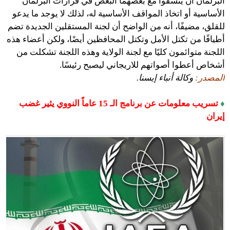
البرلمان أن ينسقوا مع بعضهما البعض في قرارات البرلمان
الأساسية أو اتخاذ المواقف الأساسية له، لذلك لا يوجد ما يدعو
للقلق، مضيفًا، أنه من الواضح أن لجنة المستقلين الجديدة تضم
أطيافًا من تكتل الأمل وتكتل المحافظين أيضًا، ولكن أعضاء هذه
اللجنة متوائمون كليًا مع لجنة الولاية وهذه اللجنة تشكلت من
أشخاص أعطوا أصواتهم للاريجاني ليصبح رئيسًا.
المصدر:
وكالة أنباء إيسنا.
♦
تسريب معلومات عن برنامج الـ 15 عاماً النووي يثير غضب
إيران