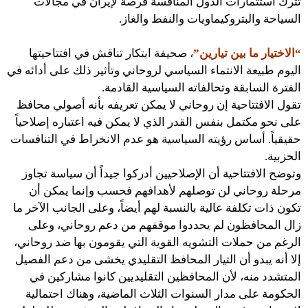
تترك استثمارات الدول المنافسة فرصة لإيران في مجالات
السياحة والبتروكيماويات والنفط والغاز.
“الاختيار ما بين تيارين”
، صحيفة ابتكار تناقش في افتتاحيتها
اليوم طبيعة الانتماء السياسي لروحاني وتأثير ذلك على أدائه في
الفترة السابقة وتحالفاته السياسية القادمة.
تقول الافتتاحية إن روحاني لا يمكن تعريفه بأنه أصولي محافظ
على نحو مكتمل بنفس القدر الذي لا يمكن فيه اعتباره إصلاحياً
حقيقياً. أساس رؤيته السياسية هو عدم الانخراط في التنافسات
الحزبية.
وتوضح الافتتاحية أن الإصلاحيين أدركوا جيداً أن سياسة تجاوز
مرحلة روحاني لن توصلهم لأهدافهم فحسب وإنما يمكن أن
تكون ذات تكلفة عالية بالنسبة لهم أيضاً، وعلى الجانب الآخر ما
زال المحافظون لم يحددوا موقفهم من دعم روحاني، وعلى
الرغم من حملات التشويه القوية التي يقومون بها ضد روحاني،
إلا أنه يبدو أن التيار المحافظ التقليدي يخشى من دعم الفصيل
المتشدد منه، لأن المحافظين التقليديين كانوا مشاركين في
الحكومة على مدار السنوات الثلاث الماضية، وهناك احتمالية