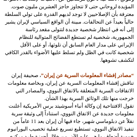
المؤيدة لروحاني حتى لا تتجاوز حاجز العشرين مليون صوت.
معترفة بأن الإصلاحيين لا توجد لديهم القدرة على تولي السلطة
حالياً بعيداً عن التحالفات. مبينة أن الواقع السياسي لإيران يشير
إلى أنه في انتظار شخصية جديدة لتتولى مقعد رئاسة
الجمهورية، شخصية لم تستطع الفضائح المتوالية للنظام
الإيراني على مدار العام السابق أن تلوثها، أو على الأقل
شخصية كانت في الظل ولم تسلط عليها الأضواء بالقدر الكافي
لتكشف تشوهها.
“مصادر إفشاء المعلومات السرية عن إيران”
، صحيفة إيران
تناقش إفشاء المعلومات السرية عن إيران، وبخاصة معلومات
الاتفاقات السرية المتعلقة بالاتفاق النووي، والمصادر التي
خرجت منها تلك الوثائق السرية بهذا الشأن.
تقول الافتتاحية إن وكالة أنباء أسوشيتد برس الأمريكية أعلنت
معلومات جديدة عن الاتفاق النووي، استناداً إلى وثيقة سرية
نقلاً عن دبلوماسي شهير، جاء فيها أن إيران بعد 11 عاماً من
تنفيذ الاتفاق النووي، تستطيع تسريع عملية تخصيب اليورانيوم
خمسة أضعاف ما هي عليه الآن، من خلال أجهزة طرد مركزي