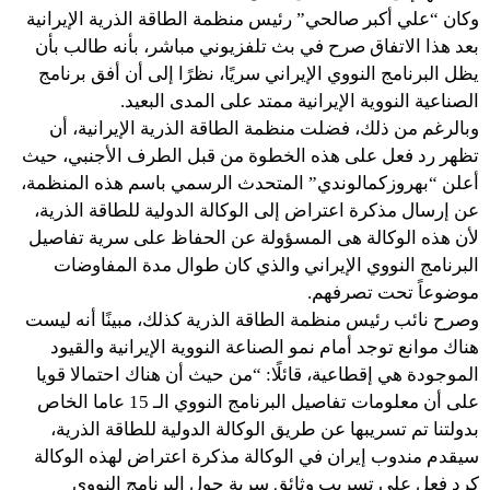
وكان “علي أكبر صالحي” رئيس منظمة الطاقة الذرية الإيرانية
بعد هذا الاتفاق صرح في بث تلفزيوني مباشر، بأنه طالب بأن
يظل البرنامج النووي الإيراني سريًا، نظرًا إلى أن أفق برنامج
الصناعية النووية الإيرانية ممتد على المدى البعيد.
وبالرغم من ذلك، فضلت منظمة الطاقة الذرية الإيرانية، أن
تظهر رد فعل على هذه الخطوة من قبل الطرف الأجنبي، حيث
أعلن “بهروزكمالوندي” المتحدث الرسمي باسم هذه المنظمة،
عن إرسال مذكرة اعتراض إلى الوكالة الدولية للطاقة الذرية،
لأن هذه الوكالة هی المسؤولة عن الحفاظ على سرية تفاصيل
البرنامج النووي الإيراني والذي كان طوال مدة المفاوضات
موضوعاً تحت تصرفهم.
وصرح نائب رئيس منظمة الطاقة الذرية كذلك، مبينًا أنه ليست
هناك موانع توجد أمام نمو الصناعة النووية الإيرانية والقيود
الموجودة هي إقطاعية، قائلًا: “من حيث أن هناك احتمالا قويا
على أن معلومات تفاصيل البرنامج النووي الـ 15 عاما الخاص
بدولتنا تم تسريبها عن طريق الوكالة الدولية للطاقة الذرية،
سيقدم مندوب إيران في الوكالة مذكرة اعتراض لهذه الوكالة
كرد فعل على تسريب وثائق سرية حول البرنامج النووي