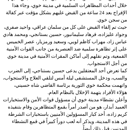
خلال أحداث المظاهرات السلمية في مدينة خوي، وجاء هذا
الإفراج بعد 24 ساعة من القبض عليهم بشكل مؤقت عبر كفالة
من سجن خوي.
حيث تم إلقاء القبض على كل من سلمان عراقي، واحيد صفري،
وجواد عليزاده، فرهاد سليمانبور، حسين بستانجي، ومحمد هادي
عباس زاد، مهراب كاظم لويي، وسعيد ورمزيار، عصر الخميس
على إثر تظاهرة سلمية ضد العنصرية من جانب القوات الأمنية
القمعية، وتم نقلهم إلى أماكن المقرات الأمنية في مدينة خوي
من أجل الاستجواب.
كما تعرض أحد المعتقلين يدعى حسين بستناجي، إلى الضرب
والسب، ودخل المستشفى ليلة أمس لتلقي العلاج والاستجواب،
واتهمت محكمة خوي الثورية برئاسة القاضي شاه حسيني،
هؤلاء الأفراد بتهمة الإخلال بالنظام العام.
وأعلن نشطاء مدينة خوي أن مسؤول قوات الأمن والاستخبارات
العميد آبدار، هو من أصدر أمراً بقمع المتظاهرين وقام بتنفيذه
كريم زاده، أحد كبار المسؤولين الأمنيين باستخبارات الشرطة
في هذه المدينة، ويذكر أنه لعب دوراً كبيراً في قمع النشطاء
المدنيين قبل ذلك أيضاً.