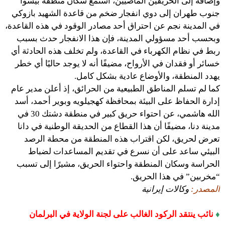
وإضافة إلى الحريقين الماضيين، استمع سكان منطقة بيشوا
جنوب طهران إلى دوي انفجار ضخم من قاعدة الشهيد بازوكي
في المدينة نجم عن احتراق أحد مصادر الوقود في هذه القاعدة،
وبحسب أحد مسؤولي المدينة، فإن هذا الانفجار حدث بسبب
ربط في نظام الكهرباء في القاعدة، ولم تخلف هذه الحادثة أي
خسائر أو فقدان في الأرواح، مضيفًا أنه لا يوجد حاليًا أي خطر
يهدد المنطقة، والأوضاع عادية بشكل كامل.
كما لم تسلم المناطق الطبيعية من الحرائق، إذ أعلن مدير عام
إدارة الحفاظ على البيئة بمحافظة كهجيلويه وبوير أحمد، أسد
الله هاشمي، عن احتواء حريق كبير في منطقة دشتك 30 في
مدينة دنا، مضيفًا أن هذا القطاع من الحديقة الوطنية في دانا
تعرض لحريق، لكن اقتراب هذه المنطقة من محطة الرصد
البيئي ساعد على أن نسرع في تقديم المساعدات لضباط
الحراسة وسكان المنطقة واحتواء الحريق، مشيرًا إلى تسبب
“مخربين” في هذا الحريق.
المصدر:
وكالات إيرانية
♦
نائب ينتقد الركود الغالب على لجنة الولاية في البرلمان