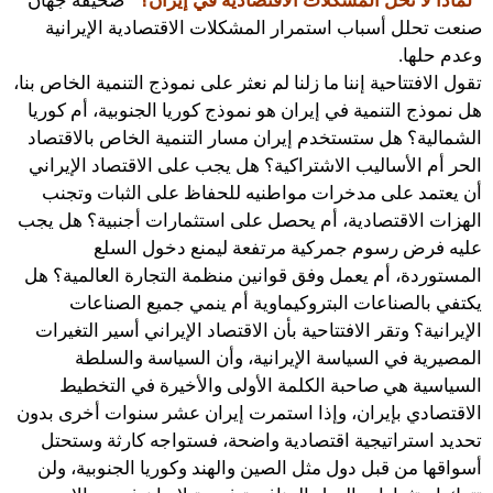
“لماذا لا تحل المشكلات الاقتصادية في إيران؟”
صحيفة جهان
صنعت تحلل أسباب استمرار المشكلات الاقتصادية الإيرانية
وعدم حلها.
تقول الافتتاحية إننا ما زلنا لم نعثر على نموذج التنمية الخاص بنا،
هل نموذج التنمية في إيران هو نموذج كوريا الجنوبية، أم كوريا
الشمالية؟ هل ستستخدم إيران مسار التنمية الخاص بالاقتصاد
الحر أم الأساليب الاشتراكية؟ هل يجب على الاقتصاد الإيراني
أن يعتمد على مدخرات مواطنيه للحفاظ على الثبات وتجنب
الهزات الاقتصادية، أم يحصل على استثمارات أجنبية؟ هل يجب
عليه فرض رسوم جمركية مرتفعة ليمنع دخول السلع
المستوردة، أم يعمل وفق قوانين منظمة التجارة العالمية؟ هل
يكتفي بالصناعات البتروكيماوية أم ينمي جميع الصناعات
الإيرانية؟ وتقر الافتتاحية بأن الاقتصاد الإيراني أسير التغيرات
المصيرية في السياسة الإيرانية، وأن السياسة والسلطة
السياسية هي صاحبة الكلمة الأولى والأخيرة في التخطيط
الاقتصادي بإيران، وإذا استمرت إيران عشر سنوات أخرى بدون
تحديد استراتيجية اقتصادية واضحة، فستواجه كارثة وستحتل
أسواقها من قبل دول مثل الصين والهند وكوريا الجنوبية، ولن