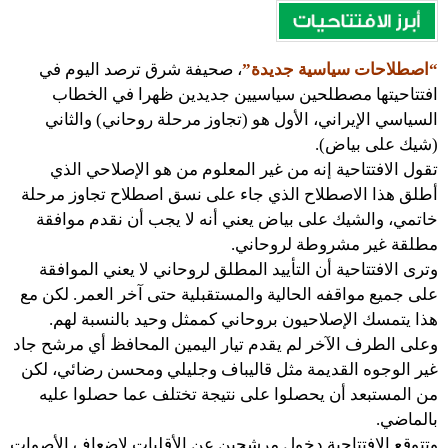
“اصطلاحات سياسية جديدة”
، صحيفة شرق ترصد اليوم في
افتتاحيتها مصطلحين سياسيين جديدين ظهرا في الخطاب
السياسي الإيراني، الأول هو (تجاوز مرحلة روحاني) والثاني
(شيك على بياض).
تقول الافتتاحية إنه من غير المعلوم من هو الإصلاحي الذي
أطلق هذا الاصطلاح الذي جاء على نسق اصطلاح تجاوز مرحلة
خاتمي، والشيك على بياض يعني أنه لا يجب أن نقدم موافقة
مطلقة غير مشروطة لروحاني.
وترى الافتتاحية أن التأييد المطلق لروحاني لا يعني الموافقة
على جميع مواقفه الحالية والمستقبلية حتى آخر العمر. لكن مع
هذا يتمسك الإصلاحيون بروحاني كممثل وحيد بالنسبة لهم.
وعلى الطرف الآخر لم يقدم تيار اليمين المحافظ أي مرشح جاد
غير الوجوه القديمة مثل قاليباف وجليلي ومحسن رضائي، لكن
من المستبعد أن يحصلوا على نتيجة تختلف عما حصلوا عليه
بالماضي.
وتتوقع الافتتاحية دخول مرشحين عن الأقليات لإضعاف الأصوات