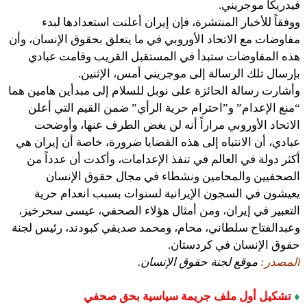
فيدريكا موجريني.
ووفقاً للأخبار المنتشرة، فإن إيران أعلنت استعدادها لبدء
مفاوضات مع الاتحاد الأوروبي في ما يتعلق بحقوق الإنسان، وأن
هذه المفاوضات ستبدأ في المستقبل القريب وقامت عبادي
بإرسال تلك الرسالة إلى موجريني أمس، الإثنين.
وأشارت رسالة الحائزة على نوبل للسلام إلى مبدأين هامين هما
“منع الإعدام” و”احترام حرية الرأي” ضمن القيم التي أعلن
الاتحاد الأوروبي مراراً أنه لن يغض الطرف عنها، وأوضحت
عبادي، أن الانتباه إلى هذه القضايا ضرورة، خاصة أن إيران هي
أكثر دولة في العالم في تنفذ الإعدامات، وأكدت أن عدداً من
الصحفيين والمحامين ونشطاء في مجال حقوق الإنسان
يعيشون في السجون الإيرانية لسنوات بسبب انعدام حرية
التعبير في إيران، ومن أمثال هؤلاء الصحفي، عيسى سحرخيز،
وعبدالفتاح سلطاني، محام، ومحمد صديقي كبودند، رئيس لجنة
حقوق الإنسان في كردستان.
المصدر:
موقع لجنة حقوق الإنسان.
♦
تشكيل أول ملف جريمة سياسية بحق صحفي