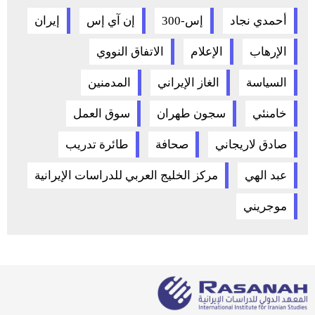
أحمدي نجاد
إس-300
إن آي إس
إيران
الإرهاب
الإعلام
الاتفاق النووي
السياسة
الغاز الإيراني
المدمنين
خامنئي
سجون طهران
سوق العمل
صادق لاريجاني
صحافة
طائرة تدريب
عبد الهي
مركز الخليج العربي للدراسات الإيرانية
موجريني