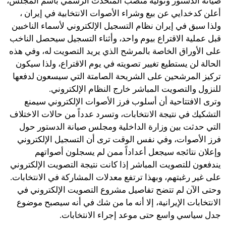
صيانة الدستور وتوليه منصب المتحدث الرسمي باسم المجلس،
أعلن كدخدايي عن بيع وشراء الأصوات الانتخابية في إيران ،
ولذا سبق في إيران نظام التسجيل الإلكتروني لأسماء الناخبين
قبل عملية الاقتراع بيوم واحد، وأثناء التسجيل سيحصل الناخب
على الأوراق الخاصة بالمرشح الذي يريد التصويت له، وفي هذه
الحالة لن يستطيع تغيير تصويته في يوم الاقتراع، ولذا سيكون
تركيز المرشحين على الشريحة الصامتة التي سيسعون لدفعها
للنزول والتصويت المباشر خارج النظام الإلكتروني.
وترى الافتتاحية أن أسلوب فرز الأصوات الإلكتروني سيمنع
التشكيك في نتيجة الانتخابات، وتسرد عدداً من حالات الاختلاف
التي حدثت بين وزارة الداخلية ومجلس صيانة الدستور حول
فرز الأصوات، وفي نفس الوقت ترى أن التسجيل الإلكتروني
وإعلان نتائجه سيجعل أعداداً ممن لم يسجلون أصواتهم
يندفعون للتصويت المباشر إذا كانت نتيجة التصويت الإلكتروني
على غير رغبتهم، وبهذا ترتفع معدلات المشاركة في الانتخابات.
وحتى الآن لم تتضح تفاصيل مشروع التصويت الإلكتروني في
الانتخابات الإيرانية، إلا أنه ما من شك في أنه سيصبح موضوع
جدل سياسي واسع حتى موعد إجراء الانتخابات.