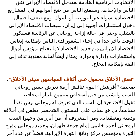
الانتخابات الرئاسية القادمة ستدخل الاقتصاد الإيراني نفق
اليأس والإحباط، وسيمنع الناس من ضخ أموالهم في المشاريع
الاقتصادية سواء عبر البورصة أو البنوك، ومع ضعف احتمال
دخول استثمارات أجنبية إلى إيران، سيصاب الاقتصاد الإيراني
بالشلل، وحتى في حالة إزاحة روحاني عن الرئاسة فسيكون
الوقت تأخر جداً في إحياء الشعور لدى الناس بإمكانية إنعاش
الاقتصاد الإيراني من جديد. الاقتصاد كما يحتاج لرؤوس أموال
واستثمارات وإدارة وموارد، يحتاج أيضاً لحالة معنوية تدفع إلى
الثقة بإمكانية النجاح.
“نعش الأخلاق محمول على أكتاف السياسيين سيئي الأخلاق”
،
صحيفة “أفرينش” اليوم تناقش أزمة تعرض حسن روحاني
للسب والشتم من قبل أشخاص منتمين للتيار المحافظ.
تقول الافتتاحية إن السب الذي تعرض له روحاني ليس نقداً
سياسياً، بل هو سباب على المستوى الشخصي يطعن في أخلاقه
وذمته ومعتقداته. ومن المعروف أن من أبرز من وجهوا السب
لروحاني أحمد خاتمي إمام جمعة طهران، وحميد روحاني مؤرخ
الثورة ومؤسس مركز وثائق الثورة الإيرانية، فضلاً عن عدد آخر