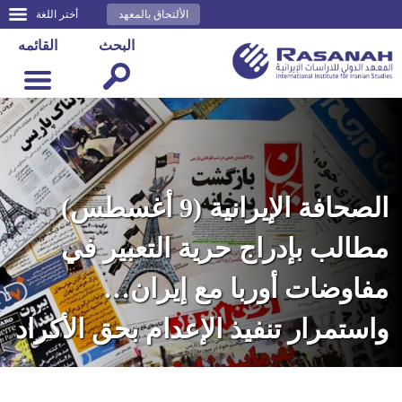
الألتحاق بالمعهد
أختر اللغة
البحث
القائمه
الصحافة الإيرانية (9 أغسطس)
مطالب بإدراج حرية التعبير في
مفاوضات أوربا مع إيران…
واستمرار تنفيذ الإعدام بحق الأكراد