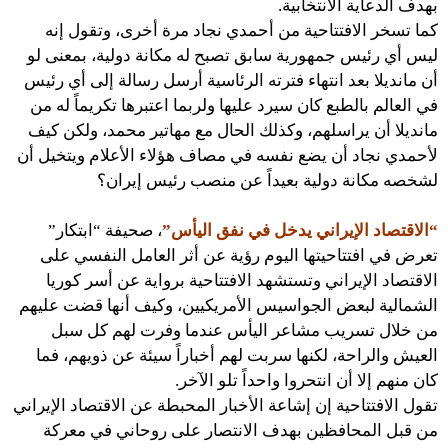
بهدف الدعاية الانتخابية.
كما تسخر الافتتاحية من أحمدي نجاد مرة أخرى، وتقول إنه
ليس أي رئيس جمهورية سابق تصبح له مكانة دولية، بمعنى لو
أن مانديلا بعد انتهاء فترته الرئاسية أرسل رسالة إلى أي رئيس
في العالم بالطبع كان سيرد عليها ولربما اعتبرها تكريماً له من
مانديلا أن يراسلهم، وكذلك الحال مع مهاتير محمد، ولكن كيف
لأحمدي نجاد أن يضع نفسه في مصاف هؤلاء الأعلام ويتخيل أن
لشخصه مكانة دولية بعيداً عن منصب رئيس إيران؟
“الاقتصاد الإيراني يدخل في نفق اليأس”
، صحيفة “ابتكار”
تعرض في افتتاحيتها اليوم رؤية عن أثر العامل النفسي على
الاقتصاد الإيراني وتستشهد الافتتاحية برواية عن أسر كوريا
الشمالية لبعض الجواسيس الأمريكيين، وكيف أنها قضت عليهم
من خلال تسريب مشاعر اليأس عندما وفرت لهم كل سبل
العيش والراحة، لكنها سربت لهم أخباراً سيئة عن ذويهم، فما
كان منهم إلا أن انتحروا واحداً تلو الآخر.
تقول الافتتاحية إن إشاعة الأخبار المحبطة عن الاقتصاد الإيراني
من قبل المحافظين بهدف الانتصار على روحاني في معركة