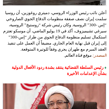
أعلن نائب رئيس الوزراء الروسي، دميتري روغوزين، أن روسيا
سلمت إيران نصف صفقة منظومات الدفاع الجوي الصاروخي
“إس -300” الروسية. وكان رئيس شركة “روستيخ” الروسية،
سيرغي تشيميزوف، أكد في 19 يوليو الماضي، أن موسكو تعتزم
استكمال تسليم منظومة الدفاع الجوي من طراز “إس-300”
إلى إيران قبل نهاية العام الجاري. مضيفاً أن العمل على تنفيذ
العقد المبرم مع طهران يجري وفقاً للوتيرة المتوقعة.
المصدر:
موقع قناة العالم.
♦
رئيس السلطة القضائية ينتقد بشدة ردود الأفعال الدولية
بشأن الإعدامات الأخيرة