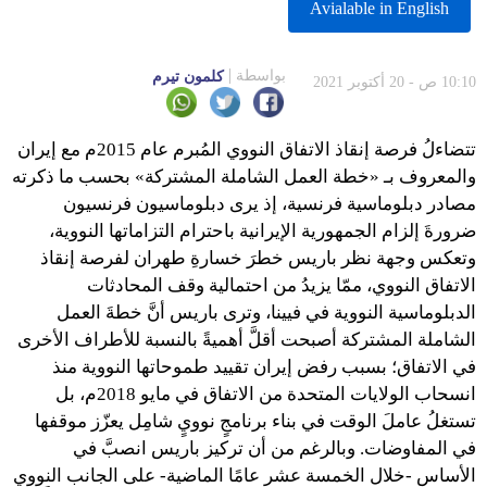
Avialable in English
بواسطة
كلمون تيرم
10:10 ص - 20 أكتوبر 2021
تتضاءلُ فرصة إنقاذ الاتفاق النووي المُبرم عام 2015م مع إيران
والمعروف بـ «خطة العمل الشاملة المشتركة» بحسب ما ذكرته
مصادر دبلوماسية فرنسية، إذ يرى دبلوماسيون فرنسيون
ضرورةَ إلزام الجمهورية الإيرانية باحترام التزاماتها النووية،
وتعكس وجهة نظر باريس خطرَ خسارةِ طهران لفرصة إنقاذ
الاتفاق النووي، ممّا يزيدُ من احتمالية وقف المحادثات
الدبلوماسية النووية في فيينا، وترى باريس أنَّ خطةَ العمل
الشاملة المشتركة أصبحت أقلَّ أهميةً بالنسبة للأطراف الأخرى
في الاتفاق؛ بسبب رفض إيران تقييد طموحاتها النووية منذ
انسحاب الولايات المتحدة من الاتفاق في مايو 2018م، بل
تستغلُ عاملَ الوقت في بناء برنامجٍ نوويٍ شامِل يعزّز موقفها
في المفاوضات. وبالرغم من أن تركيز باريس انصبَّ في
الأساس -خلال الخمسة عشر عامًا الماضية- على الجانب النووي