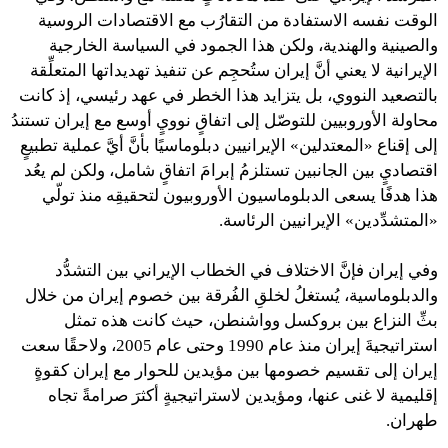
الوقت نفسه الاستفادة من التقارُب مع الاقتصادات الروسية
والصينية والهندية، ولكن هذا الجمود في السياسة الخارجية
الإيرانية لا يعني أنَّ إيران ستُحجِم عن تنفيذ تهديداتها المتعلِّقة
بالتصعيد النووي، بل يتزايد هذا الخطر في عهد رئيسي، إذ كانت
محاولة الأوروبيين للتوصّل إلى اتفاقٍ نوويٍ أوسع مع إيران تستندُ
إلى إقناع «المعتدلين» الإيرانيين دبلوماسيًا بأنَّ أيَّ عملية تطبيعٍ
اقتصاديٍ بين الجانبين تستلزمُ إبرامَ اتفاقٍ شامل، ولكن لم يعُد
هذا هدفًا يسعى الدبلوماسيون الأوروبيون لتحقيقِه منذ تولّي
«المتشدِّدين» الإيرانيين الرئاسة.
وفي إيران فإنَّ الاختلاف في الخطاب الإيراني بين التشدُّد
والدبلوماسية، يُستغلُ لخلقِ الفُرقة بين خصوم إيران من خلال
بثِّ النزاع بين بروكسل وواشنطن، حيث كانت هذه تمثل
استراتيجيةَ إيران منذ عام 1990 وحتى عام 2005، ولاحقًا سعت
إيران إلى تقسيم خصومها بين مؤيدين للحوار مع إيران كقوةٍ
إقليمية لا غنى عنها، ومؤيدين لاستراتيجيةٍ أكثرَ صرامةً تجاه
طهران.