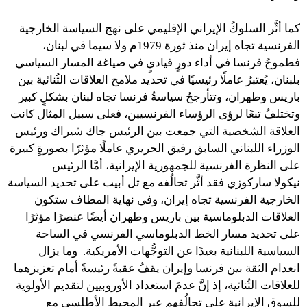
كما أثَّر السلوكُ الإيراني الإقليمي على نهج السياسة الخارجية
الفرنسية تجاه إيران منذ ثورة 1979م ولا سيما في لبنان،
فطموحُ فرنسا في أداء دورٍ قياديٍ في صياغة المسار السياسي
بلبنان، يُعتبرُ عاملًا رئيسيًا في تحديد ملامح العلاقات الثُنائية بين
باريس وطهران، وتتأرجحُ سياسةُ فرنسا تجاه لبنان بشكلٍ كبير
وتختلفُ تبعًا لرؤى الرؤساء الفرنسيين، فعلى سبيل المثال كانت
العلاقة الشخصية التي جمعت بين الرئيس جاك شيراك ورئيس
الوزراء اللبناني السابق رفيق الحريري عاملًا مؤثرًا بصورةٍ كبيرة
على النظرة الفرنسية للجمهورية الإيرانية، أمَّا الرئيس
نيكولا ساركوزي فقد أثَّر تحالُفه مع تل أبيب على تحديد السياسة
الخارجية الفرنسية تجاه إيران، وفي نهاية المطاف ستكون
العلاقات الدبلوماسية بين باريس وطهران أيضًا عنصرًا مؤثرًا
على تحديد مسار الخط الدبلوماسي الفرنسي في الساحة
السياسية اللبنانية بعيدًا عن التوجُّهات الأمريكية. وما يزال
انعدام الثقة بين فرنسا وإيران يقفُ عقبةً رئيسةً أمام تعزيزهما
للعلاقات الثُنائية، إذ إنَّ عدمَ استعداد الأوروبيين لتقديم الأولوية
للسوق الإيرانية على تحالُفهم عبر المحيط الأطلسي مع