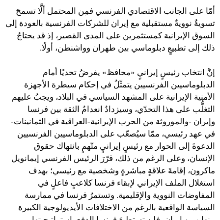
أمّا على الجانب الاقتصادي الفرنسي فمِن المحتمل ألَّا تسمحَ
تسويةٌ نوويةٌ مستقبلية مع إيران للشركات الفرنسية بالعودة إلى
السوق الإيرانية كمستثمرين على المدى القصير، إذ قد يحتاجُ
ذلك إلى تطبيعٍ دبلوماسي بين طهران وواشنطن، أولًا.
إنَّ انتخاب رئيسٍ إيرانيٍ «محافظ» يفرضُ تحديًا أمام
الدبلوماسيين الفرنسيين يتمثّلُ في إحكام سيطرة الأجهزة
الأمنية الإيرانية على المشهد السياسي في البلاد، ويجبُ عليهم
التغلُّب على هذا التحدّي، وسيزدادُ انعدامُ الثقة بين فرنسا
وإيران -والموروثة من الحرب الإيرانية-العراقية في الثمانينات-
في عهد رئيسي، ممّا سيُصعّب على الدبلوماسيين الفرنسيين
الدعوةَ إلى الحوار مع رئيسٍ إيرانيٍ متّهمٍ بانتهاك حقوق
الإنسان، وعلى الرغم من ذلك، قرّرَ الرئيس الفرنسي إيمانويل
ماكرون، إقامةَ علاقةٍ مباشرةٍ وشخصية مع رئيسي؛ بهدف
استغلال الملف الإيراني لإبقاء فرنسا كلاعبٍ فاعلٍ في
المفاوضات النووية والإقليمية. وتستمرُ فرنسا في ممارسة
السياسة الواقعية بالرغم من الاختلافات الأيديولوجية الكبيرة
بينها وبين إيران، فلن تستطيعَ فرنسا الدفع باستراتيجيتها