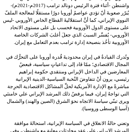
واشنطن -أثناء فترة الرئيس دونالد ترامب (2017م-2021م)-
يُبرّر صعوبةَ أنّ تؤدي عواصمُ أوروبا دورًا مستقلًا لمعالجة الملفّ
النووي الإيراني، كما أنَّ استقلاليةَ القطاع الخاص الأوروبي -ليس
على مستوى الدول الأوروبية فحسب بل على مستوى الاتحاد
الأوروبي- يُفسِّر السببَ الذي جعلَ أغلبَ الشركات الخاصة
الأوروبية تأخُذ بنصيحة إدارة ترامب بعدم التعامل مع إيران.
وتُدرك القيادةُ في إيران محدوديةَ قُدرة أوروبا على التحرُّك في
المجال الاقتصادي؛ ممّا قاد إلى تداعياتٍ سياسية، فبعضُ
المعارضين في الداخل الإيراني ومنتقدي حكومة إبراهيم
رئيسي، يرون أنْ تتفاوضَ النُخبة السياسية-الدينية الإيرانية
مباشرةً مع الإدارة الأمريكية لحلِّ المشاكل الاقتصادية الحرِجة
التي تواجهُ إيران، فيما يرفضُ ذلك المرشد الإيراني علي خامنئي
ويرى تبنّي سياسةَ الاتجاه نحوَ الشرق (الصين والهند) والشمال
(آسيا الوسطى وروسيا).
وتعني حالةُ الانغلاق في السياسة الإيرانية، استحالةَ موافقة
المرشد الإيراني على عقد محادثاتٍ معلنة مع واشنطن، وفي