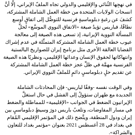
في نهجِها الثُنائي والإقليمي والدولي تجاه الملفّ الإيراني، إلَّا أنَّ
انسحابَ الولايات المتحدة من خطة العمل الشاملة المشتركة،
كشفَ عن رغبةٍ دبلوماسيةٍ فرنسية للتوصُّل إلى اتفاقٍ أوسع
نطاقًا، فباريس تؤيدُ صيغة «الاتفاق النووي الموسَّع» لحلِّ
المسألة النووية الإيرانية، إذ تسعى هذه الصيغة إلى معالجة
عيوب خطة العمل الشاملة المشتركة المتمثِّلة في عدم إشراك
القضايا العالقة الأخرى مثل برنامج إيران للصواريخ البالستية
وانتهاكاتها لحقوق الإنسان وعدائها الإقليمي، ونظريًا هذه الصيغة
الفرنسية مهمَّة في ظلِّ عجز خطة العمل الشاملة المشتركة
عن تقديم حلٍ دبلوماسيٍ دائمٍ للملفّ النووي الإيراني.
وفي الوقت نفسه -وفقًا لباريس- فإن المحادثات الشاملة
الجديدة مع طهران ستؤولُ إلى الفشل في حال استغلَّ
الإيرانيون الضغط في الجوانب «الإقليمية» للمماطلة والضغط
في مسار المفاوضات، وتلعبُ باريس دورَ وسيطٍ دبلوماسيٍ بين
إيران ودول المنطقة، ويتَّضح ذلك في المؤتمر الإقليمي المُقام
في بغداد في 28 أغسطس 2021 بعنوان «مؤتمر بغداد للتعاون
والشراكة».