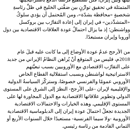
المتمثلة في تحقيق توازُنٍ بين ضفَّتي الخليج في ظلِّ رئاسةِ
شخصيةٍ «محافظة بشدّة»، ومن المُحتمل أن يؤدي سلوكُ
«المتشدِّدين» في إيران إلى إعادة التقارُب بين بروكسل
وواشنطن؛ إذ ما يزال احتمالُ عودة العلاقات الاقتصادية بين دول
أوروبا وإيران مستبعدًا.
من الأرجح عدمُ عودة الأوضاع إلى ما كانت عليه قبلَ عام
2018م، فليس من المتوقع أنْ يُراهن النظامُ الإيراني من جديد
على التقارُب الاقتصادي مع الأوروبيين بسبب تبعيَّتهم
الاستراتيجية لواشنطن وبسبب استقلالية القطاع الخاص
الأوروبي عمومًا والفرنسي خصوصًا، وستركّز السياسةُ الدولية
والإقليمية لإيران -على الأرجح- النظرَ إلى الشرق على المستوى
الدولي وتطوير علاقاتها الاقتصادية مع الدول المجاورة لها على
المستوى الإقليمي. وهذه الخيارات والاحتمالات الاقتصادية
الجديدة تجعلُ احتمالَ عودة إيران إلى الدبلوماسية الاقتصادية
الأوروبية -ولا سيما الفرنسية- مستعبدًا خلال السنوات الأربع أو
الثماني القادمة من رئاسة رئيسي.