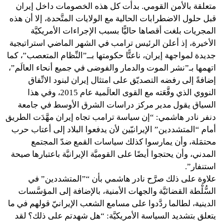
متعلقة بالأمن القومي. بدأت كل هذه الخصومات داخل إيران
قبل حلول الاضطرابات الحالية مع الولايات المتَّحدة، إلا أن هذه
المجريات بلغت أقصاها حاليًّا بسبب الإجراءات الأمريكيَّة
الأخيرة، إذ أعلن الرئيس ترامب في الشهر الماضي استراتيجية
جديدة لمواجهة إيران، ناعتًّا حكومتها بــ”النِّظام المتعصب”، كما
اتهمها بـ”نشر الموت والدمار والفوضى في جميع أنحاء العالَم”،
إضافةً إلى رفضه التصديّق على امتثال إيران لبنود الاتِّفاق
النووي الذي وقَّعَته مع القوى العالَمية عام 2015، وفي هذا
السياق يقول مدير مركز دراسات الشرق الأوسط في جامعة
دنفر نادر هاشمي: “إن سياسة ترامب تجاه إيران مهَّدَت الطريق
أمام “المتشددين” الإيرانيّين لأن يدفعوا البلاد إلى أعتاب حرب
محتمَلة، وأن يمارسوا كذلك سياسات القمع ضدّ المجتمع
المدني، وأن يحتجوا أيضًا على القوميَّة الإيرانيَّة باعتبارها صيحة
استنفار”.
علاوة على ذلك صرَّح نادر هاشمي بأن “”المتشددين” في
السُّلْطة القضائيَّة والجهات الأمنية، بالإضافة إلى المؤسَّسات
الدينية، لطالما ردَّدوا على مسامع الشعب الإيرانيّ قولهم في ما
يتعلق بتشديد السياسة الأمريكيَّة: “هل شهدتم على ذلك؟ لقد