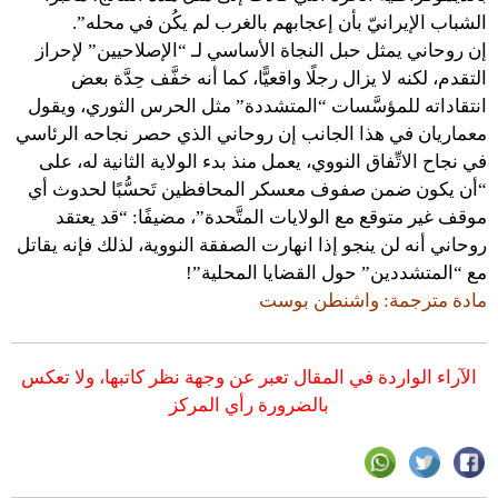
الشباب الإيرانيّ بأن إعجابهم بالغرب لم يكُن في محله”.
إن روحاني يمثل حبل النجاة الأساسي لـ “الإصلاحيين” لإحراز
التقدم، لكنه لا يزال رجلًا واقعيًّا، كما أنه خفَّف حِدَّة بعض
انتقاداته للمؤسَّسات “المتشددة” مثل الحرس الثوري، ويقول
معماريان في هذا الجانب إن روحاني الذي حصر نجاحه الرئاسي
في نجاح الاتِّفاق النووي، يعمل منذ بدء الولاية الثانية له، على
“أن يكون ضمن صفوف معسكر المحافظين تَحسُّبًا لحدوث أي
موقف غير متوقع مع الولايات المتَّحدة”، مضيفًا: “قد يعتقد
روحاني أنه لن ينجو إذا انهارت الصفقة النووية، لذلك فإنه يقاتل
مع “المتشددين” حول القضايا المحلية”!
مادة مترجمة: واشنطن بوست
الآراء الواردة في المقال تعبر عن وجهة نظر كاتبها، ولا تعكس
بالضرورة رأي المركز