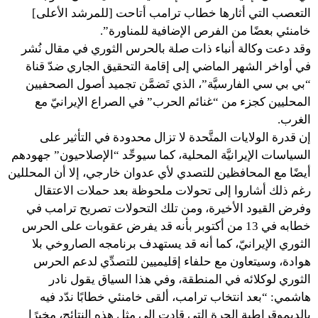
التعصب التي أثارها خطاب ترامب أتاحت [للمرشد الأعلى]
خامنئي بعضًا من الفرص الإضافية للمناورة”.
وقد دعت وكالة أنباء ذات صلة بالحرس الثوري في مقال نُشر
في أواخر الشهر الماضي إلى إقامة التحقيق الجاري ضدّ قناة
“بي بي سي الفارسيَّة”، الذي تَضمَّن تجميد أصول الصحفيين
المحليين كجزء من “غنائم الحرب” في الصراع الإيرانيّ مع
الغرب.
إن قدرة الولايات المتَّحدة لا تزال محدودة في التأثير على
السياسات الإيرانيَّة المحلية، كما سيوحِّد “الإصلاحيون” جهودهم
أيضًا مع المحافظين للتصدي لأي عدوان خارجي، إلا أن المحللين
رغم ذلك أشاروا إلى تحولات ملحوظة بعد حملات الاعتقال
وفرض القيود الأخيرة، ومن تلك التحولات تصريح ترامب في
خطابه في 13 من أكتوبر بأنه قد يفرض عقوبات على الحرس
الثوري الإيرانيّ، كما أنه قد يستهدف برنامجه الصاروخي بلا
هوادة، وسيتعاون مع حلفاء إقليميين للتصدِّي لدعم الحرس
الثوري لوكلائه في المنطقة، وفي هذا السياق يقول نادر
هاشمي: “بعد انتخاب ترامب، ألقى خامنئي خطابًا ندّد فيه
بالديموقراطية الحرة التي قادت إلى مثل هذه النتائج، مخبرًا