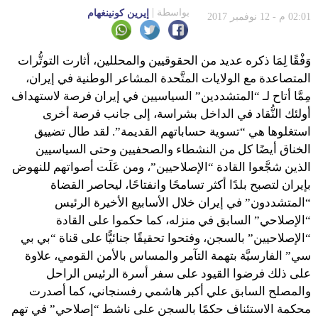
بواسطة
إيرين كونينغهام
02:01 م - 12 نوفمبر 2017
وَفْقًا لِمَا ذكره عديد من الحقوقيين والمحللين، أثارت التوتُّرات
المتصاعدة مع الولايات المتَّحدة المشاعر الوطنية في إيران،
مِمَّا أتاح لـ “المتشددين” السياسيين في إيران فرصة لاستهداف
أولئك النُّقاد في الداخل بشراسة، إلى جانب فرصة أخرى
استغلوها هي “تسوية حساباتهم القديمة”. لقد طال تضييق
الخناق أيضًا كل من النشطاء والصحفيين وحتى السياسيين
الذين شجَّعوا القادة “الإصلاحيين”، ومن عَلَت أصواتهم للنهوض
بإيران لتصبح بلدًا أكثر تسامحًا وانفتاحًا، ليحاصر القضاة
“المتشددون” في إيران خلال الأسابيع الأخيرة الرئيس
“الإصلاحي” السابق في منزله، كما حكموا على القادة
“الإصلاحيين” بالسجن، وفتحوا تحقيقًا جنائيًّا على قناة “بي بي
سي” الفارسيَّة بتهمة التآمر والمساس بالأمن القومي، علاوة
على ذلك فرضوا القيود على سفر أسرة الرئيس الراحل
والمصلح السابق علي أكبر هاشمي رفسنجاني، كما أصدرت
محكمة الاستئناف حكمًا بالسجن على ناشط “إصلاحي” في تهم