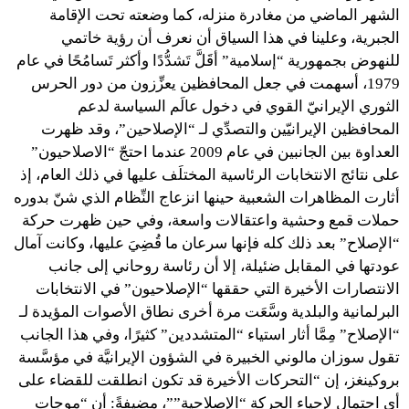
الشهر الماضي من مغادرة منزله، كما وضعته تحت الإقامة
الجبرية، وعلينا في هذا السياق أن نعرف أن رؤية خاتمي
للنهوض بجمهورية “إسلامية” أقَلَّ تَشدُّدًا وأكثر تَسامُحًا في عام
1979، أسهمت في جعل المحافظين يعزِّزون من دور الحرس
الثوري الإيرانيّ القوي في دخول عالَم السياسة لدعم
المحافظين الإيرانيّين والتصدِّي لـ “الإصلاحين”، وقد ظهرت
العداوة بين الجانبين في عام 2009 عندما احتجّ “الاصلاحيون”
على نتائج الانتخابات الرئاسية المختلَف عليها في ذلك العام، إذ
أثارت المظاهرات الشعبية حينها انزعاج النِّظام الذي شنّ بدوره
حملات قمع وحشية واعتقالات واسعة، وفي حين ظهرت حركة
“الإصلاح” بعد ذلك كله فإنها سرعان ما قُضِيَ عليها، وكانت آمال
عودتها في المقابل ضئيلة، إلا أن رئاسة روحاني إلى جانب
الانتصارات الأخيرة التي حققها “الإصلاحيون” في الانتخابات
البرلمانية والبلدية وسَّعَت مرة أخرى نطاق الأصوات المؤيدة لـ
“الإصلاح” مِمَّا أثار استياء “المتشددين” كثيرًا، وفي هذا الجانب
تقول سوزان مالوني الخبيرة في الشؤون الإيرانيَّة في مؤسَّسة
بروكينغز، إن “التحركات الأخيرة قد تكون انطلقت للقضاء على
أي احتمال لإحياء الحركة “الإصلاحية””، مضيفةً: أن “موجات