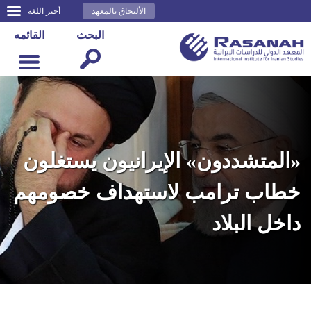
الألتحاق بالمعهد
أختر اللغة
البحث
القائمه
«المتشددون» الإيرانيون يستغلون
خطاب ترامب لاستهداف خصومهم
داخل البلاد