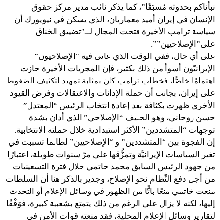
نبأناكم بحدوثه مُسبَقًا”، كما يذكر نائب مدير مركز حقوق
الإنسان في إيران أميد معماريان، الذي يسكن في نيويورك أن
سياسة ترامب الأخيرة فتحت المجال لــ”تضييق الخناق
على”الإصلاحيين””.
على أي حال، ففي الوقت الذي عانى فيه “الإصلاحيون”
الإيرانيّون أسوأ من ذلك بكثير، فإن المجريات الأخيرة حازت
اهتمامًا خاصًّا، فخطاب ترامب كان بمثابة تمهيد لتكثيف الضغوط
على إيران، بجانب أن حملة الإدانات والاعتقالات وفرض القيود
الأخرى ظهرت بكثافة بعد إعادة انتخاب الرئيس “المعتدل”
حسن روحاني، وهو الحليف “الإصلاحي” الذي أدان بشدة
توجهات “المتشددين” الأكثر استبدادية خلال حملته الانتخابية.
إن الفجوة بين “المتشددين” و “الإصلاحيين” لطالما تسببت في
تغير السياسات الإيرانيَّة وتمزُّقها على مرّ سنوات طويلة، اعتبارًا
من جهود الرئيس السابق محمد خاتمي خلال فترة التسعينيات
من أجل دفع النِّظام نحو الإصلاح، وجدير بالذكر هنا أن السلطات
منعت خاتمي منعًا باتًّا من الظهور في وسائل الإعلام أو التحدث
إليها، لكنه لا يزال على الرغم من ذلك يتمتع بشعبية كبيرة، فوَفْقًا
لتقارير وسائل الإعلام المحلية، فقد منعته قوات الأمن في