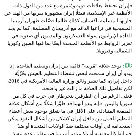
فإيران تحتفظ بعلاقات قوية ومُثمِرة مع عدد من الدول ذات
الأنظمة غير الإسلامية، فمثلًا إيران مشهورة بقربها من الهند عن
جارتها المسلمة باكستان، كذلك طالما فضَّلت طهران أرمينيا
المسيحية في نزاعها الدائم مع أذربيجان المسلمة، كما لم يجد
القادة الإيرانيون سواء العسكريون والمدنيون أي صعوبة في
تعزيز الروابط مع الأنظمة الملحدة أيضًا بما فيها الصين وكوريا
الشمالية وفنزويلا.
ثالثًا:
توجد علاقة “مُرِيبة” قائمة بين إيران وتنظيم القاعدة، إذ
يبدو أن إيران سمحت لبعض نشطاء التنظيم بالعيش بحُرِّيَّة
داخل إيران، كما تشير وثائق وزارة المالية الأمريكية في 2016،
لكن تفاصيل تلك العلاقة ما زالت غير واضحة.
فعلى الرغم من أن الطرفين ينخرطان في حرب في كل من
سوريا واليمن، فإنه يبدو أنهما قد طوَّرا شكلًا من أشكال علاقة
المنفعة المتبادلة، على الأقل في ما يتعلق بوجود بعض أعضاء
التنظيم للعمل من داخل إيران كشكل من أشكال النفوذ يمكن
استخدامه في أوقات مختلفة ضدّ الولايات المتحدة أو ضدّ
جيرانها كالسعودية أو باكستان، أو ربما في مقابل عدم تنفيذ