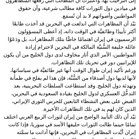
إلى الترحيب بها، واعتبرت أن المطالب التي رفعها المتظاهرون
في ميادين دول الثورات كافة مطالب شرعية، وأن حقوق
المواطنين وأصواتهم لا بد أن تُسمَع.
بَيْد أن المظاهرات التي اندلعت في البحرين قد أخذت طابعًا
أكثر تأييدًا وطائفيَّة في الوقت ذاته، إذ أعطى المسؤولون
الرسميون في إيران اهتمامًا خاصًّا بتلك المظاهرات، بل ودَعَوْا
عائلة خليفة السُّنيَّة المالكة في البحرين لاحترام إرادة
المواطنين، الأمر الذي أثار مخاوف لدى دول الخليج من أن يكون
للإيرانيين دور في تحريك تلك التظاهرات.
ورغم تأكيد إيران طوال الوقت أنها غير طائفيَّة في سياساتها،
لأنها لديها دول أصدقاء من السُّنَّة، فإن هذا لم يفلح في طمأنة
وتهدئة دول الخليج. وقد استطاعت السلطات البحرينية، بعد
التدخُّل العسكري لدول الخليج بقيادة السعودية في البحرين،
القبض على بعض النشطاء التابعين للحرس الثوري الإيراني،
الذين كان لهم يد في تلك التظاهرات الأخيرة.
بَيْد أن ذلك التأييد الواضح من إيران لثورات الربيع العربي اختلف
تمامًا حينما طالت الثورات حليفها الأسد في سوريا، فإذا كانت
إيران أيَّدت المظاهرات في البحرين، فإنها أدانت ما سمَّته