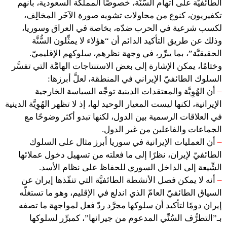
الطائفيَّة على اتهام السُّنَّة، خصوصًا المملكة السعودية، بأنهم
تكفيريون، كنوع من محاولات تشويه صورة الآخَر المخالِف،
لكسب شرعية في الحرب ضدّه، بخاصة في العراق وسوريا،
وذلك عن طريق التأكيد الدائم أن “هؤلاء لا يمثِّلون السُّنَّة
الحقيقيَّة”، بما يبرِّر، في وجهة نظرهم، سلوكهم الإقليميّ.
وختامًا، يمكن الإشارة إلى بعض الاستنتاجات الهامَّة التي تفسَّر
السلوك الطائفيّ الإيراني في المنطقة، لعلَّ أبرزها:
–
أن الهُوِيَّة والمعتقدات الدينية توجِّه السياسة الخارجية
الإيرانية، لكنها ليست المعيار الوحيد لها، إذ لا تظهر الهُوِيَّة الدينية
في العلاقات الرسمية بين الدول، لكنها تبدو أكثر وضوحًا مع
الجماعات والفاعلين من غير الدول.
–
أن العمليات الإيرانية في سوريا أبرز مثال على السلوك
الطائفيّ لإيران، نظرًا إلى ما فعلته من تسهيل دخول عملائها
الشِّيعة إلى الداخل السوري للحفاظ على نظام الأسد.
–
أنه لا يمكن فصل الأنشطة الطائفيَّة التي تنفّذها إيران عن
السياق الطائفيّ العامّ الذي اندلع في الإقليم، وهو ما تستغلّه
إيران دومًا لتأكيد أن سلوكها مجرَّد ردّ فعل لمواجهة ما تصفه
بـ”التطرُّف السُنِّي المدعوم من جيرانها”، كمبرِّر لسلوكها