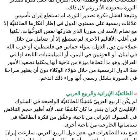
الثورة محدودة الأثر رغم كل ذلك.
ونتيجة لفشل فكرة تصدير الثورة، لم تستطِع إيران تأسيس
علاقات رسمية على مستوى الدول في إطار أفكارها الطائفيَّة إلا
مع نظام الأسد في سوريا الذي شاركها نفس التوجُّهات، لكنها
في أغلب الأقاليم الأخرى لم تستطِع إلا أن تتعامل من خلال
عملاء من دول الدول، سواء حماس في فلسطين، أو حزب الله
في لبنان، أو الحوثيين في اليمن، أو الميليشيات التابعة لها في
العراق، وهو ما أعطاها ميزة من ناحية أنها يمكنها تصعيد الأمور
ضدّ الدول الرسمية من خلال هؤلاء الوكلاء دون أن يظهر صراحةً
في الصورة بشكل رسمي أنها وراء ذلك الدعم.
»
الطائفيَّة الإيرانية والربيع العربي
لم يكُن الربيع العربيّ مُنشِئًا للطائفيَّة الواضحة في السلوك
الإقليميّ لإيران بقدر ما كان كاشفًا عنه، لأنه أظهر حجم التناقض
في السلوك الإيراني من ناحية، وعمَّق من فكرة الطائفيَّة في
سياساتها الخارجية من ناحية أخرى.
فمع بدء التظاهرات في بعض دول الربيع العربي، سارعت إيران