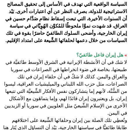
السياسة الواقعية التي تهدف في الأساس إلى تحقيق المصالح
الاستراتيجية للدولة، بصرف النظر عن أي اعتبارات أخرى. بَيْد
أن السنوات الأخيرة، التي تبعت إسقاط نظام صَدَّام حسين في
العراق، قد شهدت نموَّا ملحوظًا للمُكوِّن الهُوِيَّاتي في سياسة
إيران الخارجية، وأضحى السلوك الطائفيّ حاضرًا بقوة في تلك
السياسات من خلال دعمها لحلفائها الشِّيعة على امتداد الإقليم.
»
هل إيران فاعل طائفيّ؟
لا شك في أن الأنشطة الإيرانية في الشرق الأوسط طائفيَّة في
طبيعتها، بخاصة في ضوء انخراطها في الصراعات في سوريا
والعراق واليمن. كذلك لا شكّ في أن حلفاء إيران في تلك
الصراعات، مثل حزب الله اللبناني والميليشيات العراقية، ليسوا
من السُّنَّة، لأنهم إما يتشاركون نفس الأفكار الشِّيعيَّة التي تتبعها
إيران، بل ويعتبرون إيران قائدًا لهم، وإما يتماهَون مع الأشكال
الأخرى من الإسلام الشِّيعيّ مثل العلويين في سوريا أو الزيديين
في اليمن.
وتُعطِي تلك الصلة بين إيران وحلفائها الشِّيعة على اختلافهم
طابعًا طائفيًّا في سياستها الخارجية، بَيْد أن التساؤل الذي يُثار هنا