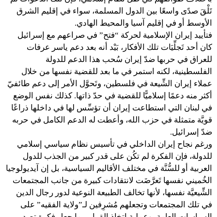
تَلْقَ صدًى واسعًا بين الدول المسلمة، سواء في إقليم الشرق
الأوسط أو في إقليم آسيا والمحيط الهادي.
فتأييد إيران الإسلامية لحركة “فتح” في صراعهم مع إسرائيل
كان أحد تَجلِّيَات تلك الأفكار، بَيْد أنه بعد دعم ياسر عرفات
للعراق في حربها ضدّ إيران سُحب هذا الدعم للدولة
الفلسطينية، لكنه استمر في ما بعد للقضية نفسها من خلال
عملاء إيران الشِّيعة في فلسطين، وتَحوَّل الأمر إلى دعم طائفيّ
أكثر منه دعمًا إسلاميًّا للقضية في حدّ ذاتها. كذلك نفس الوضع
في لبنان التي استطاعت إيران أن تؤسِّس لها في داخلها ذراعًا
قويَّة متمثلة في حزب الله، وأعطت له الدعم الكامل في حربه
ضدّ إسرائيل.
ورغم نجاح إيران الداخلي في تأسيس نظام سياسي إسلامي
للدولة، فإن الفكرة لم تكُن على قدر كبير من الجذب للدول
العربية أو للسُّنَّة في مختلف الأقاليم السياسية، بل إن آيديولوجيا
الخُميني نفسها تَعرَّضَت لانتقادات كبيرة من جانب المجتمعات
الشِّيعيَّة نفسها، لأنها تخالف الطبيعة النوعية لدور رجال الدين
في تلك المجتمعات وتجعلهم مُشرِفين لـ”ولاية الفقيه” على
السياسات العامة، وعملية اتخاذ القرار، بما جعل فكرة تصدير