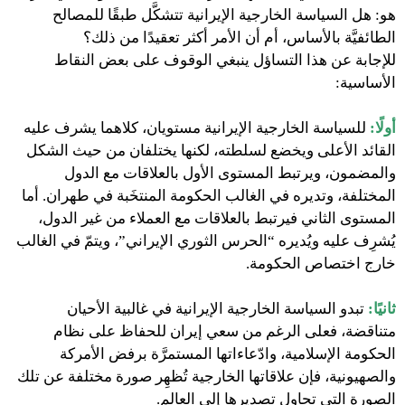
هو: هل السياسة الخارجية الإيرانية تتشكَّل طبقًا للمصالح
الطائفيَّة بالأساس، أم أن الأمر أكثر تعقيدًا من ذلك؟
للإجابة عن هذا التساؤل ينبغي الوقوف على بعض النقاط
الأساسية:
أولًا:
للسياسة الخارجية الإيرانية مستويان، كلاهما يشرف عليه
القائد الأعلى ويخضع لسلطته، لكنها يختلفان من حيث الشكل
والمضمون، ويرتبط المستوى الأول بالعلاقات مع الدول
المختلفة، وتديره في الغالب الحكومة المنتخَبة في طهران. أما
المستوى الثاني فيرتبط بالعلاقات مع العملاء من غير الدول،
يُشرِف عليه ويُديره “الحرس الثوري الإيراني”، ويتمّ في الغالب
خارج اختصاص الحكومة.
ثانيًا:
تبدو السياسة الخارجية الإيرانية في غالبية الأحيان
متناقضة، فعلى الرغم من سعي إيران للحفاظ على نظام
الحكومة الإسلامية، وادّعاءاتها المستمرَّة برفض الأمركة
والصهيونية، فإن علاقاتها الخارجية تُظهِر صورة مختلفة عن تلك
الصورة التي تحاول تصديرها إلى العالم.