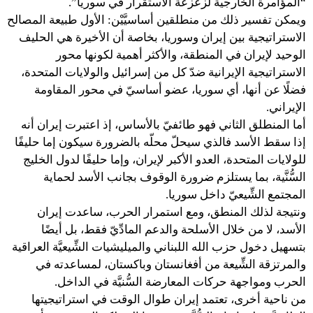
“المؤامرة الخارجية لزعزعة الاستقرار في سوريا”.
ويمكن تفسير ذلك من منطلقين أساسيَّيْن: الأول طبيعة المصالح
الاستراتيجية بين إيران وسوريا، بخاصة أن الأخيرة هي الحليف
الوحيد لإيران في المنطقة، والأكثر أهمية لكونها محور
الاستراتيجية الإيرانية ضدّ كل من إسرائيل والولايات المتحدة،
فضلًا عن أنها، أي سوريا، عضو أساسيّ في محور المقاومة
الإيراني.
أما المنطلق الثاني فهو طائفيّ بالأساس، إذ اعتبرت إيران أنه
إذا سقط الأسد فالذي سيحلّ محلّه بالضرورة سيكون إما حليفًا
للولايات المتحدة، العدو الأكبر لإيران، وإما حليفًا لدول الخليج
السُّنَّية، بما يستلزم ضرورة الوقوف بجانب الأسد لحماية
المجتمع الشِّيعيّ داخل سوريا.
ونتيجة لذلك المنطق، ومع استمرار الحرب، ساعدت إيران
الأسد، لا من خلال الأسلحة والدعم المادِّيّ فقط، بل أيضًا
بتسهيل دخول حزب الله اللبناني والميليشيات الشِّيعيَّة العراقية
والمرتزقة الشِّيعة من أفغانستان وباكستان، لمساعدته في
الحرب ومواجهة حركات المعارضة السُّنيَّة في الداخل.
من ناحية أخرى، تعتمد إيران طوال الوقت في استراتيجيتها