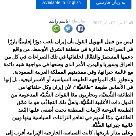
به زبان فارسى
Avialable in English
بواسطة
باسم راشد
12:48 م - 02 يناير 2017
ليس من قبيل التهويل القول بأن إيران تلعب دورًا إقليميًّا بارزًا
في الصراعات الدائرة في منطقة الشرق الأوسط، من واقع
دعمها المستمرّ والفعَّال لحلفائها في تلك الصراعات في كل من
العراق وسوريا واليمن، الأمر الذي وضعها في مواجهة شبه دائمة
مع غالبية جيرانها، وفي مقدمتهم المملكة العربية السعودية.
وتتجاوز تلك المواجهة الطبيعة السياسية أو الاستراتيجية، بل إنها
في الأساس طبيعة “طائفيَّة”، لأن إيران وكل حلفائها من
الطائفة الشِّيعيَّة، ويحاربون معًا القوات السُّنيَّة المدعومة من
الدول ذات الأغلبية السُّنيَّة. ولعلَّ ذلك التجاذُب هو ما عمَّق
الطبيعة النوعية لأزمات المنطقة بحيث أضفى عليها البُعد
الطائفيّ، مِمَّا أسهم في تفاقم النزاعات السياسية بينها وبين
غالبية جيرانها السُّنَّة.
وعلى مدار تاريخها، كانت السياسة الخارجية الإيرانية أقرب إلى