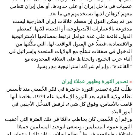
عمليات في داخل إيران أو على حدودها، أو لعل إيران تتعامل
معهم كرهائن لديها تستخدمهم في ما بعد.
من ثم يمكن القول إن معظم علاقات إيران الخارجية ليست
مدفوعة بالاعتبارات الآيديولوجية أو الدينية، لكنها، كمعظم
الدول، قائمة على عدة عوامل ترتبط بمصالحها الاستراتيجية
والاقتصادية، فضلًا عن الميول الواقعية لها، التي مكَّنَتها من
الدخول في صفقات تَسَلُّح مع الولايات المتحدة وإسرائيل في
أثناء حرب الخليج، والحفاظ على العلاقة المحدودة مع
“القاعدة”، وإبرام شراكة استراتيجية مع روسيا.
»
تصدير الثورة وظهور عملاء إيران
ظلّت فكرة تصدير الثورة حاضرة في فكر الخُميني منذ تأسيس
نظام ولاية الفقيه بعد الثورة الإسلامية عام 1979، بخاصة أنها
قامت بالأساس، وفوق كل شيء، لرفض التدخُّل الأجنبي في
أمور البلاد.
ورغم أن الخُميني كان يخاطب دائمًا في تلك الفترة التي أعقبت
الثورة عموم المسلمين، ويسعى لتوحيد المسلمين جميعًا
باختلاف طوائفهم في ظلّ نظام إسلامي، فإن تلك الدعوات لم