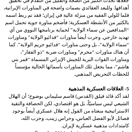
جعلاها تحدث الكثير من الضجة والقليل من التقدم في تحقيق
أهدافها. وللبعد العقائدي بصمات واضحة في المناورات الإيرانية،
فلما للولي الفقيه من منزلة عالية في إيران؛ فقد تم ربط اسمه
بالكثير من الأنشطة العسكرية؛ فأضخم مناورة جوية تحمل اسم
“المدافعين عن سماء الولاية” لحماية برنامجها النووي من أي
تهديد خارجي. وجرت أيضاً مناورات “فدائيو الولاية” ومناورات
“سماء الولاية”، بل وحتى مناورات “فدائيو حريم الولاية”. كما
أن هناك مناورات “محرم” ومناورات ضربة “ذو الفقار”،
ومناورات القوات البرية للجيش الإيراني المسماة “قمر بني
هاشم”، مما يجعل تلك المناورات بأسمائها الحالية مؤسساً
للحظات التحريض المذهبي.
5- العلاقات العسكرية المذهبية
لقد أكد قائد فيلق (القدس) قاسم سليماني بوضوح؛ أن الهلال
الشيعي ليس سياسيّاً، بل هو اقتصادي، لكن الحصافة والتقية
الاستراتيجية منعتاه من القول إنه هلال عسكري أيضاً بوجود
فصائل لأبو الفضل العباس، وحراس زينب، وحزب الله،
كامتدادات مذهبية عسكرية لإيران.