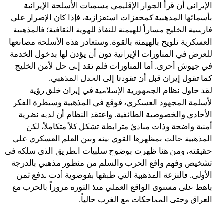
الإيراني أن قرأ الجوار الإقليمي مسميات الأسلحة الإيرانية
بأسمائها المذهبية كمحفزات استفزازية، فإذا كان الإصرار على
فارسية الخليج مساراً للهيمنة للنفاذ للهوية الثقافية؛ فالمذهبية
العسكرية تلويح بالهيمنة بالقوة. وستغادر هذه الأسلحة مصانعها
للعرض في المناورات الإيرانية دون أن يؤذن لها بدخول الخدمة
في جيوش أخرى. أما المناورات فلم تقد إلى حل لأمن الخليج
كما تقول إيران قبل أن تقودنا إلى الجدل المذهبي.
لقد حاول نظام الجمهورية الإسلامية في إيران خلق رؤية
لأسلمة المجهود العسكري، فوقع في المذهبية وسيطرة الفكر
الأحادي والخصوصية الطائفية. واعتقد النظام أن لديه نظرية
أمنية واضحة وذات مبادئ مترابطة تشكل كلاً متكاملاً، لكن
المذهبية حالت بمظهرها القوي بينه وبين العلم العسكري على
حقيقته، ومن هنا ظهرت بوضوح سلبيات الطريق الذي سلكه في
تشخيص وفهم واقع الحرب والسلم من منظور مذهبي بالدرجة
الأولى. فالنزعة المذهبية التي طبقها بفوضوية أدت لدفع ثمن
باهظ على مستوى الواقع العملي منذ الثورة مروراً بالحرب مع
العراق وحتى المماحكات مع الغرب حالياً.