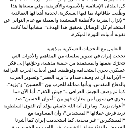
كل البلدان الإسلامية والآسيوية والأفريقية، وفي مسعاها هذا
وظّفت طاقاتها، بما فيها العسكرية، لخدمة أهدافها العقائدية
“لإنزال الضربة بالأنظمة المستبدة والعميلة مع عدم التواني عن
استخدام كل الوسائل لتحقيق هذا الهدف”. مشابهاً لما كانت
تقوله أدبيات الثورة المبكرة.
– التعامل مع التحديات العسكرية بمذهبية
نجحت إيران في تطوير سلسلة من المفاهيم والأدوات التي
تتحرّك ضمنها والمستمدة من خلفية مذهبية، وحوّلتها إلى فكر
عسكري يجري استخدامه وتوظيفه. فمن أدبيات الحرب العراقية
– الإيرانية أن تم وصف صدام بـ”يزيد العصر” وتصوير الحرب
بالدفاع المقدس، وبأنها مماثلة للحرب بين “الحسين” و”يزيد”،
كما تم وصف الجيش العراقي بـ”جيش الكفر”، أما الآن فما
يجري في سوريا من معارك فهو بين “أعوان الحسين” ضد
“أعوان يزيد”. وما زال آية الله خامنئي يؤكد أن القوى السلطوية
تريد فرض عملائها “المستبدين”، وأن المساومة مع
“المستكبرين” غير مجدية. كما استخدمت إيران كما أشرنا
الغموض والتقيّة وخلق التشويش في اللعب مع الخصم مرة