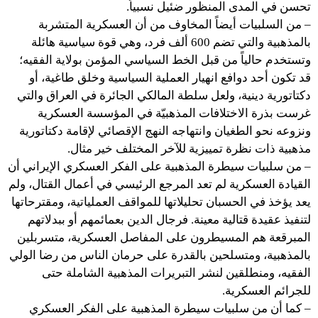
تحسن في المدى المنظور ضئيل نسبياً.
– من السلبيات أيضاً المخاوف من أن العسكرية المتشربة
بالمذهبية والتي تضم 600 ألف فرد، وهي قوة سياسية هائلة
وتستخدم حالياً من قبل الخط السياسي المؤمن بولاية الفقيه؛
قد تكون أحد دوافع انهيار العملية السياسية وخلق طاغية، أو
دكتاتورية دينية، ولعل سلطة المالكي الجائرة في العراق والتي
غرست بذرة الاختلافات المذهبيّة في المؤسسة العسكرية
ونزوعه نحو الطغيان وانتهاجه النهج الإقصائي لإقامة دكتاتورية
مذهبية ذات نظرة تمييزية للآخر المختلف خير مثال.
– من سلبيات سيطرة المذهبية على الفكر العسكري الإيراني أن
القيادة العسكرية لم تعد المرجع الرئيسي في أعمال القتال، ولم
يعد يؤخذ في الحسبان تحليلاتها للمواقف العملياتية، ومقترحاتها
لتنفيذ عقيدة قتالية معينة. فرجال الدين بعمائمهم أو ببدلاتهم
المبرقعة هم المسيطرون على المفاصل العسكرية، متسربلين
بالمذهبية، ومتسلحين بالقدرة على حرمان الناس من رضا الولي
الفقيه، ومنطلقين لنشر التبريرات المذهبية الشاملة حتى
للجرائم العسكرية.
– كما أن من سلبيات سيطرة المذهبية على الفكر العسكري