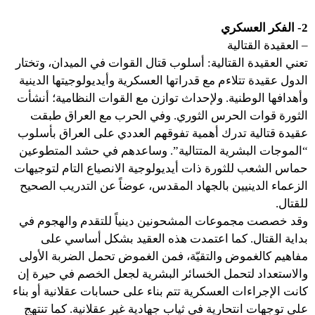
2- الفكر العسكري
– العقيدة القتالية
تعني العقيدة القتالية: أسلوب قتال القوات في الميدان، وتختار
الدول عقيدة تتلاءم مع قدراتها العسكرية وأيديولوجيتها الدينية
وأهدافها الوطنية. ولإحداث توازن مع القوات النظامية؛ أنشأت
الثورة قوات الحرس الثوري. وفي الحرب مع العراق طبقت
عقيدة قتالية تدرك أهمية تفوقهم العددي على العراق بأسلوب
“الموجات البشرية المتتالية”. وساعدهم في حشد المتطوعين
حماس الشعب للثورة ذات أيديولوجية الانصياع التام لتوجيهات
الزعماء الدينيين بالجهاد المقدس، عوضاً عن التدريب الصحيح
للقتال.
وقد خصصت مجموعات المشحونين دينياً للتقدم والهجوم في
بداية القتال. كما اعتمدت هذه العقيد بشكل أساسي على
مفاهيم كالغموض والتقيّة، فمن الغموض تحمل الضربة الأولى
والاستعداد لتحمل الخسائر البشرية لجعل الخصم في حيرة إن
كانت الإجراءات العسكرية تتم بناء على حسابات عقلانية أو بناء
على توجهات انتحارية في ثياب جهادية غير عقلانية. كما تنتهج