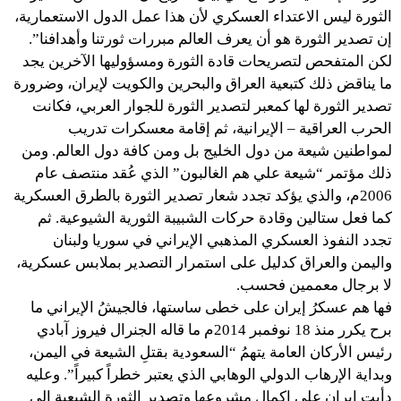
الثورة ليس الاعتداء العسكري لأن هذا عمل الدول الاستعمارية،
إن تصدير الثورة هو أن يعرف العالم مبررات ثورتنا وأهدافنا”.
لكن المتفحص لتصريحات قادة الثورة ومسؤوليها الآخرين يجد
ما يناقض ذلك كتبعية العراق والبحرين والكويت لإيران، وضرورة
تصدير الثورة لها كمعبر لتصدير الثورة للجوار العربي، فكانت
الحرب العراقية – الإيرانية، ثم إقامة معسكرات تدريب
لمواطنين شيعة من دول الخليج بل ومن كافة دول العالم. ومن
ذلك مؤتمر “شيعة علي هم الغالبون” الذي عُقد منتصف عام
2006م، والذي يؤكد تجدد شعار تصدير الثورة بالطرق العسكرية
كما فعل ستالين وقادة حركات الشبيبة الثورية الشيوعية. ثم
تجدد النفوذ العسكري المذهبي الإيراني في سوريا ولبنان
واليمن والعراق كدليل على استمرار التصدير بملابس عسكرية،
لا برجال معممين فحسب.
فها هم عسكرُ إيران على خطى ساستها، فالجيشُ الإيراني ما
برح يكرر منذ 18 نوفمبر 2014م ما قاله الجنرال فيروز آبادي
رئيس الأركان العامة يتهمُ “السعودية بقتلِ الشيعة في اليمن،
وبداية الإرهاب الدولي الوهابي الذي يعتبر خطراً كبيراً”. وعليه
دأبت إيران على إكمال مشروعها وتصدير الثورة الشيعية إلى