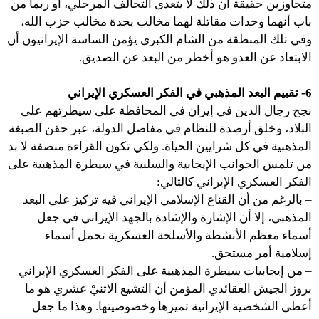
متجاوزين حقيقة أن ذلك لا يتعدى التحالف المرحلي، أو ربما من
باب أنهما وحدات مقاتلة لهما مخالب بحدة مخالب حزب الله،
وفي تلك المنطقة من الشام الكبرى يؤمن الساسة الإيرانيون أن
الابتعاد عن العدو هو أخطر من البعد عن الصديق.
6- تقييم البعد المذهبي في الفكر العسكري الإيراني
نجح رجال الدين في إيران في المحافظة على سيطرتهم على
البلاد، وخلق أرصدة للنظام في مفاصل الدولة، عبر حقن الصبغة
المذهبية في كل شرايين الحياة. ولكي تكون القراءة منصفة لا بد
من تلمس الجوانب الإيجابية والسلبية في سيطرة المذهبية على
الفكر العسكري الإيراني كالتالي:
– بالرغم من أن القناع الإسلامي الإيراني فيه تركيز على البعد
المذهبي، إلا أن الإشارة والإشادة بالجهد الإيراني في جعل
أسماء معظم الأنشطة والأسلحة العسكرية تحمل أسماء
إسلامية أمر مستحق.
– من إيجابيات سيطرة المذهبية على الفكر العسكري الإيراني
بروز الجيش العقائدي المؤمن أن التشيع الاثنيْ عشري هو ما
أعطى الشخصية الإيرانية تميزها وخصوصيتها. وهذا ما جعل