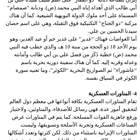
أبي طالب الذي أهداه إياه النبي محمد (ص). ودبابة “صمصام”
المسماة على أحد ملوك الدولة البويهية الشيعية. كما أن هناك
مركبة “ذو الجناح” التكتيكية فوق الثقيلة، وهي على اسم حصان
سيدنا الحسين بن علي.
أما الغواصات فهناك “غدير” على غدير خم أو عيد الغدير، وهو
يوم الأحد 18 ذو الحجة من سنة 10 هـ، والذي خطب فيه النبي
محمد (ص) خطبة ذَكَرَ من فضل علي بن أبي طالب وأمانته
وعدله وقربه إليه. كما أن هناك سفينة دورية بحرية باسم
“عاشوراء” ثم الصواريخ البحرية “الكوثر”، وما تعنيه سورة
الكوثر في السياق نفسه.
4- المناورات العسكرية
تقام المناورات العسكرية بكافة أنواعها في معظم دول العالم
لتحقيق أمور عدة، فهي رسائل للأصدقاء، والمناوئين، ولاختبار
ورفع جاهزية القوات المسلحة. كما يتم في المناورات عرض
الصناعات العسكرية وتجربة الأسلحة وتسويقها، وليست
المناورات الإيرانية باستثناء من ذلك. لكن كثرتها وتعدد أشكالها