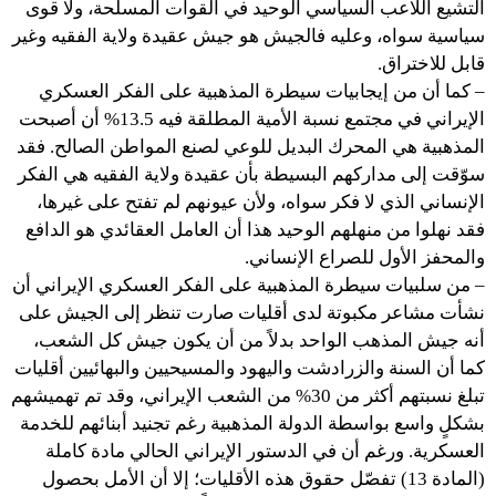
التشيع اللاعب السياسي الوحيد في القوات المسلحة، ولا قوى
سياسية سواه، وعليه فالجيش هو جيش عقيدة ولاية الفقيه وغير
قابل للاختراق.
– كما أن من إيجابيات سيطرة المذهبية على الفكر العسكري
الإيراني في مجتمع نسبة الأمية المطلقة فيه 13.5% أن أصبحت
المذهبية هي المحرك البديل للوعي لصنع المواطن الصالح. فقد
سوّقت إلى مداركهم البسيطة بأن عقيدة ولاية الفقيه هي الفكر
الإنساني الذي لا فكر سواه، ولأن عيونهم لم تفتح على غيرها،
فقد نهلوا من منهلهم الوحيد هذا أن العامل العقائدي هو الدافع
والمحفز الأول للصراع الإنساني.
– من سلبيات سيطرة المذهبية على الفكر العسكري الإيراني أن
نشأت مشاعر مكبوتة لدى أقليات صارت تنظر إلى الجيش على
أنه جيش المذهب الواحد بدلاً من أن يكون جيش كل الشعب،
كما أن السنة والزرادشت واليهود والمسيحيين والبهائيين أقليات
تبلغ نسبتهم أكثر من 30% من الشعب الإيراني، وقد تم تهميشهم
بشكلٍ واسع بواسطة الدولة المذهبية رغم تجنيد أبنائهم للخدمة
العسكرية. ورغم أن في الدستور الإيراني الحالي مادة كاملة
(المادة 13) تفصّل حقوق هذه الأقليات؛ إلا أن الأمل بحصول