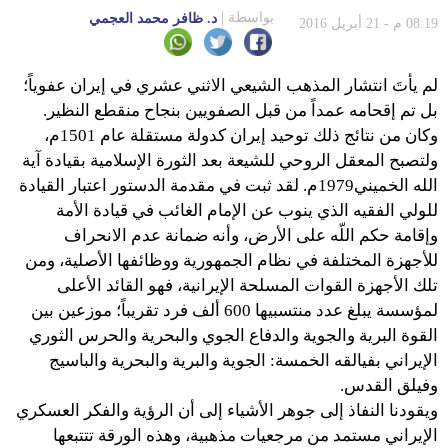
بواسطة
د. ظافر محمد العجمي
08:19 م - 21 أبريل 2016
لم يأتَ انتشار المذهب الشيعي الاثني عشري في إيران عفوياً؛
بل تم إقحامه عمداً من قبل الصفويين بنجاح منقطع النظير.
وكان من نتائج ذلك توحيد إيران كدولة مستقلة عام 1501م،
ولتصبح المعقل الروحي للشيعة بعد الثورة الإسلامية بقيادة آية
الله الخميني1979م. لقد ثبت في مقدمة الدستور اعتبار القيادة
للولي الفقيه الذي ينوب عن الإمام الغائب في قيادة الأمة
وإقامة حكم اللّه على الأرض، وأنه ضمانة عدم الانحراف
للأجهزة المختلفة في نظام الجمهورية ووظائفها الأصلية، ومن
تلك الأجهزة القوات المسلحة الإيرانية، فهو القائد الأعلى
لمؤسسة يبلغ عدد منتسبيها 600 ألف فرد تقريباً؛ موزعين بين
القوة البرية والجوية والدفاع الجوي والبحرية والحرس الثوري
الإيراني بفيالقه الخمسة: الجوية والبرية والبحرية والباسيج
وفيلق القدس.
ويقودنا النفاذ إلى جوهر الأشياء إلى أن الرؤية والفكر العسكري
الإيراني مستمد من مرجعيات مذهبية، وهذه الورقة تتتبعها