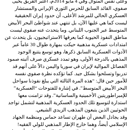
وعلى نفس المنوال وفي 4 مايو 2014م، اعتبر الفريق يحيى
صفوي، القائد السابق للحرس الثوري الإيراني والمستشار
العسكري الحالي للمرشد الأعلى، أن حدود إيران الحقيقية
ليست كما هي عليها الآن، بل تنتهي عند شواطئ البحر الأبيض
المتوسط عبر الجنوب اللبناني. وما يتحدث عنه صفوي ليست
مناطق النفوذ الحيوية كما يعرفها الاستراتيجيون، بل يتحدث عن
امتدادات عسكرية مذهبية حيكت بمهارة طوال 30 عاماً عبر
الأدوات العسكرية السابق ذكرها، وهو توسع يتتبع الوجود
المذهبي بالدرجة الأولى، وهو تمدد عسكري صرف أثبته صمود
الفصائل الموالية لإيران في سوريا واليمن دالاً على أنهم قد
تدربوا وتسلحوا بشكل جيد. كما تؤكده نظرة صفوي نفسه
للأمور حين قال: “هذه المرة الثالثة التي يبلغ نفوذنا سواحل
البحر الأبيض المتوسط”. في إشارة للفتوحات “العسكرية”
للإمبراطوريتين الأخمينية والساسانية”. وقد تزامنت معها
استدارة لتوسيع تلك الحدود العسكرية المذهبية لتشمل تواجد
الحوثيين الذين يتبعون المذهب الزيدي الشيعي.
وقد يجادل البعض أن طهران تساعد حماس ومنظمة الجهاد
الإسلامي أيضاً، وهما خارج الإطار المذهبي للولي الفقيه!