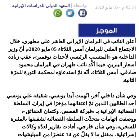
بواسطة
المعهد الدولي للدراسات الإيرانية
03:54 م - 06 مايو 2020
أعلن النائب في البرلمان الإيراني العاشر علي مطهري، خلال
الاجتماع العلني للبرلمان أمس الثلاثاء 05 مايو 2020م أنّ وزير
الداخلية هو «المتسبب الرئيسي لأحداث نوفمبر»، عقب زيادة
أسعار البنزين،
فيما أكَّد نائب طهران في البرلمان محمود
صادقي، أمس الثلاثاء، أنّه تمّ استدعاؤه لمحكمة الثورة للمرّة
الثانية.
وفي شأن داخلي آخر،
اتّهمت آيدا يونسي، شقيقة علي يونسي
أحد الطالبين اللذين تمّ اعتقالهما مؤخرًا في إيران، السلطة
القضائية الإيرانية بـ «فبركة القصص، وكتمان الحقائق»،
ووصفت اتهامات متحدِّث السلطة القضائية لشقيقها بالمثيرة
للسخرية. وفي شأن خارجي، أفادت تقارير لعدّة وكالات
إسرائيلية، بمقتل ما لا يقلّ عن 14 عنصرًا من الميليشيات