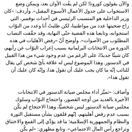
والآن يقولون كورونا؛ لكن لم يفُت الأوان بعد، ويمكن وضع
الاستجواب على جدول الأعمال الأسبوع المقبل». وأردف: «كان
وزير الداخلية هو المتسبب الرئيسي في أحداث نوفمبر، التي
راح ضحيتها عدد من مواطنينا، لكن طلبتُ أنا وعدد من النوّاب
استجوابه، وتابعنا هذه القضية حتّى النهاية، وقد حقّقت النصاب
المطلوب من الأصوات». وأوضح أنّ «رفض الأهليات في هذه
الدورة من الانتخابات البرلمانية بسبب إعراب النوّاب عن رأيهم،
كان شيئًا جديدًا، على الرغم من عدم وجود شيء من هذا القبيل
في الدستور. وهذا الموضوع ليس له علاقة بأيّ شخص كي يقال
للنائب إنّه ما كان يجب عليك أن تقول هذا، وإنّه كان عليك أن
تقول هذا».
وأضاف: «تميَّز أداء مجلس صيانة الدستور في الانتخابات
الأخيرة بالعديد من أوجه القصور، واحتجاج النوّاب وسلوك
مجلس صيانة الدستور ليس شخصيًّا، وهذا الاحتجاج لم يكُن
بسبب عدم رفض أهليتهم، إنّهم قلقون بشأن مستقبل الثورة
والنظام والجمهورية الإسلامية؛ ما قد يؤدِّي إلى القمع والاختناق
وتراجع رأس المال الاجتماعي». وتابع مطهري: «لم يكُن