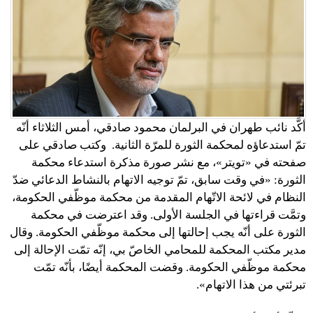
أكَّد نائب طهران في البرلمان محمود صادقي، أمس الثلاثاء أنّه
تمّ استدعاؤه لمحكمة الثورة للمرّة الثانية. وكتب صادقي على
صفحته في «تويتر»، مع نشر صورة مذكرة استدعاء محكمة
الثورة: «في وقت سابق، تمّ توجيه الاتهام بالنشاط الدعائي ضدّ
النظام في لائحة الاتّهام المقدمة من محكمة موظّفي الحكومة،
وتمَّت قراءتها في الجلسة الأولى. وقد اعترضت في محكمة
الثورة على أنّه يجب إحالتها إلى محكمة موظّفي الحكومة. وقال
مدير مكتب المحكمة للمحامي الخاصّ بي، إنّه تمّت الإحالة إلى
محكمة موظّفي الحكومة. وقضت المحكمة أيضًا، بأنّه تمّت
تبرئتي من هذا الاتهام».