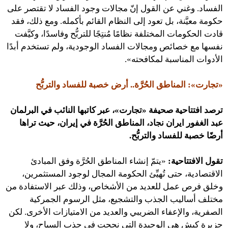
الفساد. وغني عن القول إنّ مجالات وجود الفساد لا تقتصر على
حكومة معيَّنة، بل تعود إلى النظام القائم بأكمله. ومع ذلك، فقد
قادت الحكومات المختلفة نظامًا مُنتِجًا للتربُّح وفاسدًا، وكيَّفت
نفسها مع خصائص ومجالات الفساد الوجودية، ولم تستخدم أبدًا
الأدوات المناسبة لمكافحته».
«تجارت»: المناطق الحُرَّة.. أرض خصبة للفساد والتربُّح
ترصد افتتاحية صحيفة «تجارت
»، عبر كاتبها
النائب في البرلمان
عبد الغفور ايران نجاد، المناطق الحُرَّة في إيران، حيث تراها
أرضًا خصبة للفساد والتربُّح.
تقول الافتتاحية:
«يتمّ إنشاء المناطق الحُرَّة وفق المبادئ
الاقتصادية، حتى تُهيِّئ الحكومة المجال لوجود المستثمرين،
وخلق فرص عمل للعديد من الأشخاص، وذلك عبر الاستفادة من
مختلف أساليب الجذب والتشجيع، مثل الرسوم الجمركية
الصفرية، والإعفاء الضريبي والعديد من الامتيازات الأخرى. لكن
جزيرة كيش هي الوحيدة التي نجحت في جذب السياح، ولا