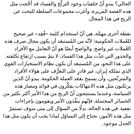
الحالي؟ يبدو أنّ خلفيات وجود التربُّح والفساد قد أجَّجت مثل
هذه القصة المريرة، وأغرت مجموعات السلطة للبحث عن
الربح في هذا المجال.
نقطة أخرى مهمَّة، هي أنّ استخدام كلمة «فُقِد» غير صحيح
للعُملات الحكومية؛ لأنّه من المُستبعَد أن يكون مجال صرف هذه
العُملات غير واضح. والواضح أيضًا هو أنّ التعامل مع الأفراد
والجذور التي غذَّت مثل هذا الفساد، لا يتمّ بسبب ارتفاع تكلفته.
على هذا النحو، من المُستبعَد أن يكون نظام الاستخبارات القوي
الذي تملكه إيران، غير قادرٍ على التعرُّف على هؤلاء الأفراد
والمتربِّحين، وأن يسمح بفقد العملة الحكومة. يبدو أنّ الذين
يرتكبون مثل هذه الانتهاكات يفكِّرون في فوائد ومضار هذه
السياسة، وعندما يستنتجون أنّ الربح من هذا الأمر أكثر بكثير من
الخسائر المحتملة، فإنّهم ينفِّذون الأمر ويقومون بإجراءات
نفعية. في هذه الحالة، بدلًا من السؤال إلى متى سوف تستمرّ
مثل هذه الأمور، نحتاج إلى التساؤل لماذا يجب أن يكون مثل هذا
الجدل موجود.