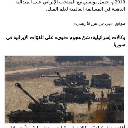
2018م، حصل يونسي مع المنتخب الإيراني على الميدالية
الذهبية في المسابقة العالمية لعلم الفلك.
موقع «بي بي س فارسي»
وكالات إسرائيلية: شنّ هجوم «قوي» على القوّات الإيرانية في
سوريا
أفادت تقاريرٌ لعدّة وكالات إسرائيلية، بمقتل ما لا يقلّ عن 14