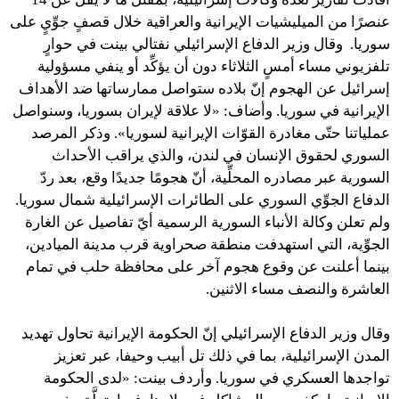
عنصرًا من الميليشيات الإيرانية والعراقية خلال قصفٍ جوِّيٍ على
سوريا. وقال وزير الدفاع الإسرائيلي نفتالي بينت في حوارٍ
تلفزيوني مساء أمسٍ الثلاثاء دون أن يؤكِّد أو ينفي مسؤولية
إسرائيل عن الهجوم إنّ بلاده ستواصل ممارساتها ضد الأهداف
الإيرانية في سوريا. وأضاف: «لا علاقة لإيران بسوريا، وسنواصل
عملياتنا حتّى مغادرة القوّات الإيرانية لسوريا». وذكر المرصد
السوري لحقوق الإنسان في لندن، والذي يراقب الأحداث
السورية عبر مصادره المحلِّية، أنّ هجومًا جديدًا وقع، بعد ردّ
الدفاع الجوِّي السوري على الطائرات الإسرائيلية شمال سوريا.
ولم تعلن وكالة الأنباء السورية الرسمية أيّ تفاصيل عن الغارة
الجوِّية، التي استهدفت منطقة صحراوية قرب مدينة الميادين،
بينما أعلنت عن وقوع هجوم آخر على محافظة حلب في تمام
العاشرة والنصف مساء الاثنين.
وقال وزير الدفاع الإسرائيلي إنّ الحكومة الإيرانية تحاول تهديد
المدن الإسرائيلية، بما في ذلك تل أبيب وحيفا، عبر تعزيز
تواجدها العسكري في سوريا. وأردف بينت: «لدى الحكومة