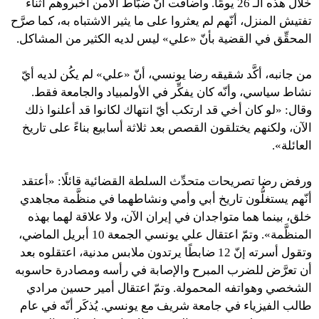
خلال هذه الـ 26 يومًا. وأضافت أنّ ضبّاط الأمن أخبروهم أثناء
تفتيش المنزل، أنّهم لم يعثروا على ما يثير الاشتباه به، كما صرَّح
المحقِّق في القضية بأنّ «علي» ليس لديه الكثير من المشاكل.
من جانبه، أكَّد شقيقه رضا يونسي، أنّ «علي» لم يكُن لديه أيّ
نشاط سياسي، وأنّه كان يفكِّر في الأولمبياد والجامعة فقط.
وقال: «لو كان أخي قد ارتكب أيّ انتهاك لكانوا قد أعلنوا ذلك
الآن، ولكنهم يختلقون القصص بعد ثلاثة أسابيع بناءً على تاريخ
العائلة».
ورفض رضا تصريحات متحدِّث السلطة القضائية قائلًا: «أعتقد
أنّهم يستغلُّون تاريخ أبي وأمي ونشاطهما في منظَّمة مجاهدي
خلق، بينما هما متواجدان في إيران الآن، ولا علاقة لهما بهذه
المنظَّمة». وتمّ اعتقال علي يونسي الجمعة 10 أبريل الماضي،
وتقول أسرته إنّ 12 ضابطًا يرتدون ملابس مدنية، اعتقلوه بعد
أن تعرَّض للضرب المبرح والإصابة في رأسه ومصادرة حاسوبه
الشخصي وهواتفه المحمولة. وتمّ اعتقال أمير حسين مرادي
طالب الفيزياء في جامعة شريف مع يونسي. يُذكَر أنّه في عام