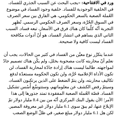
ورد في الافتتاحية:
«يجب البحث عن السبب الجذري للفساد،
في الخلفية الوجودية للفساد. خلفية وجود الفساد في موضوع
العُملة الصعبة بالسعر الحكومي، هي الفارق بين سعر الصرف
في السوق الحُرَّة، وسعر الصرف الحكومي الرسمي. تُظهِر
التجربة أنّه كلَّما كان هناك فرق في الأسعار، تبعه فساد. السبب
الثاني الذي يساهم في انتشار الفساد، هو أنّ أدوات مكافحة
الفساد ليست كافية ولا صحيحة.
عندما يتكرَّر نوع معيَّن من الفساد في كثير من الحالات، يجب أن
نعلم أنّ محاربته كانت مصحوبة بخلل، ولم يكُن هناك تصميم جادّ
لمواجهته. طالما ليست هناك إرادة جادّة لمحاربة الفساد، لن
تكون الأداة الإعلامية حُرَّة، ولن تكون الحكومة مستعدّة لدفع
تكاليف محاربته، ولن يتمّ الضغط على الذين يرتكبون الفساد،
وسيتمّ رفض الكشف عن معلوماتهم، وستتوسَّع أُسُس تشكيل
الفساد. قصّة العُملة الصعبة المفقودة تمتد جذورها إلى هذا
الأمر؛ الآن يقول البنك المركزي أنّه من بين 8.4 مليار دولار تمّ
الإبلاغ عنها، لم يبقَ سوى 6.1 مليار دولار غير معروفة المصير.
لكن هل 6.1 مليار دولار مبلغ صغير، في ظلّ الوضع الصعب