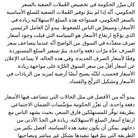
كان مبرِّر الحكومة في تخصيص العُملات الصعبة بالسعر
الحكومي، أنّه إذا لم يتمّ توفير العُملات الصعبة للسلع الأساسية
بالسعر الحكومي، فستواجه هذه السلع الاستهلاكية زيادة في
الأسعار، وسيتعرَّض الناس للضغوط. يبدو أنّ العامل الرئيسي
الذي يؤجِّج ارتفاع الأسعار هو السياسة التي قبلت وجود أسعار
صرف متعدِّدة في السوق. من الواضح أنّه عندما يتضاعف سعر
الصرف عدَّة مرّات دفعة واحدة، يتمّ تسعير السلع المستوردة
وفقًا لأسعار الصرف الجديدة. وفي هذه الحالة، لا يساعد الإعلان
عن أسعار أقلّ من سعر السوق الحُرَّة على مواجهة زيادة
الأسعار فحسب، لكنّه يصبح أيضًا أرضية لمزيد من الزيادات في
الأسعار وتشكيل التربُّح والفساد.
يبدو أنّه من الأفضل في مثل الحالات التي تتضاعف فيها الأسعار
دفعة واحدة، أن تعزِّز الحكومة مؤسَّسات الضمان الاجتماعي
بطريقة توفِّر للمستهلكين فارق السعر، بحيث يشهد الناس مع
ارتفاع أسعار السلع الاستهلاكية، زيادة في الحدّ الأدنى من
دخلهم. يمكن أن يكون تنفيذ هذه السياسة، أفضل بكثير من
الطريقة التي يتمّ فيها تنفيذها بشكل غير مباشر ويصاحبها