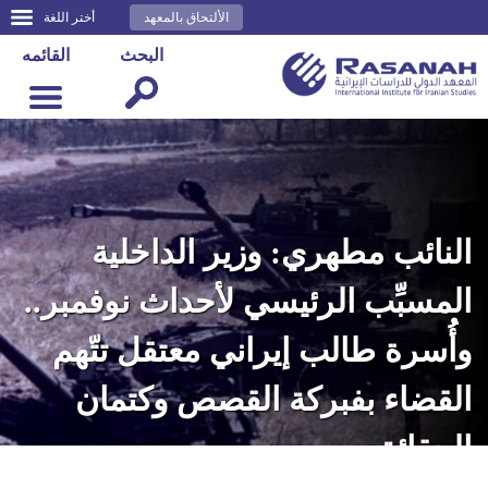
الألتحاق بالمعهد
أختر اللغة
البحث
القائمه
النائب مطهري: وزير الداخلية
المسبِّب الرئيسي لأحداث نوفمبر..
وأُسرة طالب إيراني معتقل تتّهم
القضاء بفبركة القصص وكتمان
الحقائق