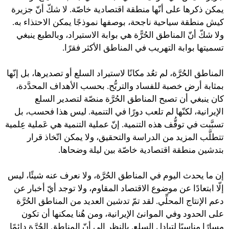
يمكن ذكرها على أنّها منطقة اقتصادية خاصّة. لا شكّ أنّ جزيرة
كيش منطقة سياحية ناجحة، بوصفها نموذجًا يمكن الاحتذاء به.
ولا شكّ أنّ المناطق الحُرًّة هي بوابة الاستيراد، وبالطبع ينبغي
تسميتها بوابة التهريب في المناطق الأكثر فقرًا.
المناطق الحُرَّة، لم تعُد مكانًا لاستيراد السلع أو تصديرها، بل إنّها
بمثابة أرض خصبة للفساد والتربُّح. بحسب الأهداف المحدَّدة،
كان ينبغي أن تصبح المناطق الحُرَّة منصّة لتصدير السلع
الإيرانية، لكنّها لم تلعب دورًا في التنمية. ليس هذا فحسب، بل
تسبَّبت في توقُّف هذه التنمية. إنّ عملية التنمية هي عَملية عِلمية
تتطلَّب المزيد من الدراسة والتحقيق، ولا يمكن اتّخاذ قرار
بتدشين منطقة اقتصادية خاصّة بين ليلة وضحاها.
إن ما يحدث اليوم في المناطق الحُرَّة، ولا نعرف عنه شيئًا، ليس
إلّا ابتعادًا عن موضوع الاقتصاد المقاوم، ولا توجد أيّ أخبار عن
دعم الإنتاج المحلِّي. لقد تمّ تدشين العديد من المناطق الحُرَّة
على الحدود وفي الموانئ الإيرانية، ومن هُنا يمكنها أن تكون
مسارًا مناسبًا لتبادل السلع. بالنظر إلى أنّ المناطق الحُرَّة دائمًا