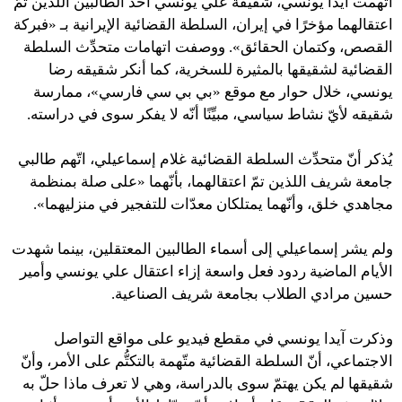
اتّهمت آيدا يونسي، شقيقة علي يونسي أحد الطالبين اللذين تمّ
اعتقالهما مؤخرًا في إيران، السلطة القضائية الإيرانية بـ «فبركة
القصص، وكتمان الحقائق». ووصفت اتهامات متحدِّث السلطة
القضائية لشقيقها بالمثيرة للسخرية، كما أنكر شقيقه رضا
يونسي، خلال حوار مع موقع «بي بي سي فارسي»، ممارسة
شقيقه لأيّ نشاط سياسي، مبيِّنًا أنّه لا يفكر سوى في دراسته.
يُذكر أنّ متحدِّث السلطة القضائية غلام إسماعيلي، اتّهم طالبي
جامعة شريف اللذين تمّ اعتقالهما، بأنّهما «على صلة بمنظمة
مجاهدي خلق، وأنّهما يمتلكان معدّات للتفجير في منزليهما».
ولم يشر إسماعيلي إلى أسماء الطالبين المعتقلين، بينما شهدت
الأيام الماضية ردود فعل واسعة إزاء اعتقال علي يونسي وأمير
حسين مرادي الطلاب بجامعة شريف الصناعية.
وذكرت آيدا يونسي في مقطع فيديو على مواقع التواصل
الاجتماعي، أنّ السلطة القضائية متّهمة بالتكتُّم على الأمر، وأنّ
شقيقها لم يكن يهتمّ سوى بالدراسة، وهي لا تعرف ماذا حلّ به