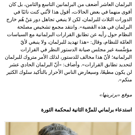
البرلمان العاشر أضعف من البرلمانين التاسع والثامن، بل كان
أقوى منهما في بعض الحالات، أقول هذا لأنّني كنت نائبًا في
الدورات الثلاث للبرلمان، لكن لا ينبغي تجاهل دور مَنْ هُم خارج
البرلمان في هذه القضية». وانتقد مجمع تشخيص مصلحة
النظام حول رأيه عن تطابق القرارات البرلمانية مع السياسات
العامّة للنظام، وقال: «هذا تهديد للبرلمان، ولا ينبغي لأيّ
مؤسَّسة غير مجلس صيانة الدستور النظر في القرارات
البرلمانية؛ لأنّ هذا مخالف للدستور، لذلك الأمر متروك للبرلمان
لتحديد تطابق القرارات». وأضاف: «أنّ البرلمان الحادي عشر
لن يكون مطيعًا، وسيعارض الناس الأحرار بالتأكيد سلوك الكثير
منكم».
موقع «برترينها»
استدعاء برلماني للمرَّة الثانية لمحكمة الثورة