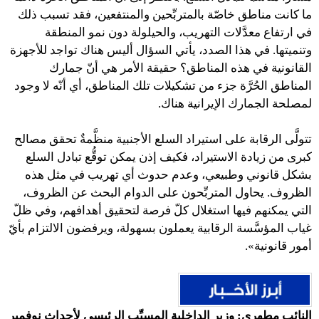
ما كانت مناطق خاصّة بالمتربِّحين والمنتفعين، فقد تسبب ذلك
في ارتفاع معدَّلات التهريب، والحيلولة دون نمو المنطقة
وتنميتها. في هذا الصدد، يأتي السؤال أليس هناك تواجد للأجهزة
القانونية في هذه المناطق؟ حقيقة الأمر هي أنّ جمارك
المناطق الحُرَّة جزء من تشكيلات تلك المناطق، أي أنّه لا وجود
لمصلحة الجمارك الإيرانية هناك.
تتولَّى الرقابة على استيراد السلع الأجنبية منظَّمةٌ تحقق مصالح
كبرى من زيادة الاستيراد، فكيف إذن يمكن توقُّع تبادل السلع
بشكل قانوني وطبيعي، وعدم حدوث أي تهريب في مثل هذه
الظروف. يحاول المتربِّحون على الدوام البحث عن الظروف،
التي يمكنهم فيها استغلال كلّ فرصة لتحقيق أهدافهم، وفي ظلّ
غياب المؤسَّسة الرقابية يعملون بسهولة، ويرفضون الالتزام بأيّ
أمور قانونية».
النائب مطهري: وزير الداخلية المسبِّب الرئيسي لأحداث نوفمبر